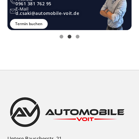
0961 381 762 95
E-Mail
d.csaki@automobile-voit.de
Termin buchen
Untere Bauscherstr. 21