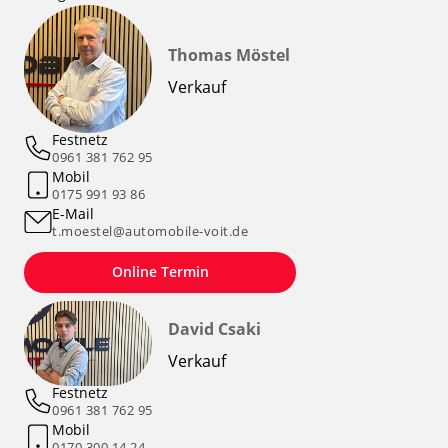
Thomas Möstel
Verkauf
Festnetz
0961 381 762 95
Mobil
0175 991 93 86
E-Mail
t.moestel@automobile-voit.de
Online Termin
David Csaki
Verkauf
Festnetz
0961 381 762 95
Mobil
0170 300 14 24