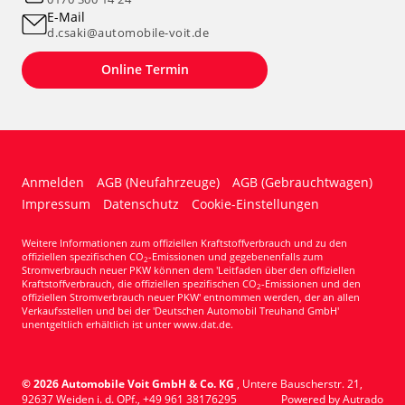
E-Mail
d.csaki@automobile-voit.de
Online Termin
Anmelden
AGB (Neufahrzeuge)
AGB (Gebrauchtwagen)
Impressum
Datenschutz
Cookie-Einstellungen
Weitere Informationen zum offiziellen Kraftstoffverbrauch und zu den
offiziellen spezifischen CO
-Emissionen und gegebenenfalls zum
2
Stromverbrauch neuer PKW können dem 'Leitfaden über den offiziellen
Kraftstoffverbrauch, die offiziellen spezifischen CO
-Emissionen und den
2
offiziellen Stromverbrauch neuer PKW' entnommen werden, der an allen
Verkaufsstellen und bei der 'Deutschen Automobil Treuhand GmbH'
unentgeltlich erhältlich ist unter www.dat.de.
© 2026
Automobile Voit GmbH & Co. KG
,
Untere Bauscherstr. 21
,
92637
Weiden i. d. OPf.,
+49 961 38176295
Powered by Autrado