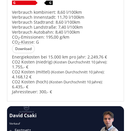
Verbrauch kombiniert:
8,60 l/100km
Verbrauch Innenstadt:
11,70 l/100km
Verbrauch Stadtrand:
8,60 l/100km
Verbrauch Landstraße:
7,40 l/100km
Verbrauch Autobahn:
8,40 l/100km
CO
-Emissionen:
195,00 g/km
2
CO
-Klasse:
G
2
Download
Energiekosten bei 15.000 km pro Jahr:
2.249,76 €
CO2 Kosten (niedrig)
:
(Kosten Durchschnitt 10 Jahre)
1.755,- €
CO2 Kosten (mittel)
:
(Kosten Durchschnitt 10 Jahre)
4.168,12 €
CO2 Kosten (hoch)
:
(Kosten Durchschnitt 10 Jahre)
6.435,- €
Jahressteuer:
300,- €
David Csaki
T
Verkauf
Ver
Festnetz