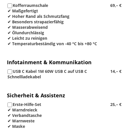
Kofferraumschale
69,– €
✔ Maßgefertigt
✔ Hoher Rand als Schmutzfang
✔ Besonders strapazierfähig
✔ Wasserabweisend
✔ Ölundurchlässig
✔ Leicht zu reinigen
✔ Temperaturbeständig von -40 °C bis +80 °C
Infotainment & Kommunikation
USB C Kabel 1M 60W USB C auf USB C
14,– €
Schnellladekabel
Sicherheit & Assistenz
Erste-Hilfe-Set
25,– €
✔ Warndreieck
✔ Verbandtasche
✔ Warnweste
✔ Maske