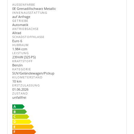
AUSSENFARBE
0E Grenadillschwarz Metallic
INNENAUSSTATTUNG
auf Anfrage
GETRIEBE
Automatik
ANTRIEBSACHSE
Allrad
SCHADSTOFFKLASSE
Euro 6
HUBRAUM
1.984 ccm
LEISTUNG
239 kW (325 PS)
KRAFTSTOFF
Benzin
KATEGORIE
SUV/Geländewagen/Pickup
KILOMETERSTAND
10 km
ERSTZULASSUNG
01.06.2026
ZUSTAND
unfallfrei