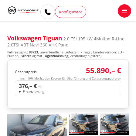
Konfigurator
Volkswagen Tiguan
2.0 TSI 195 kW 4Motion R-Line
2.0TSI ABT Navi 360 AHK Pano
Fahrzeugnr.
:
98723
, unverbindliche Lieferzeit:
7 Tage
, Landesversion: EU -
Europa,
Fahrzeug mit Tageszulassung
, Zentrallager (extern)
55.890,– €
Gesamtpreis
incl. 19% MwSt., den Kosten für Überführung und Zulassungspapieren
376,– €
mtl.
Finanzierung