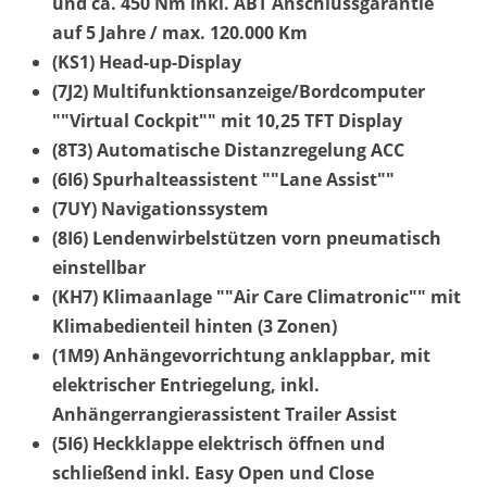
und ca. 450 Nm inkl. ABT Anschlussgarantie
auf 5 Jahre / max. 120.000 Km
(KS1) Head-up-Display
(7J2) Multifunktionsanzeige/Bordcomputer
""Virtual Cockpit"" mit 10,25 TFT Display
(8T3) Automatische Distanzregelung ACC
(6I6) Spurhalteassistent ""Lane Assist""
(7UY) Navigationssystem
(8I6) Lendenwirbelstützen vorn pneumatisch
einstellbar
(KH7) Klimaanlage ""Air Care Climatronic"" mit
Klimabedienteil hinten (3 Zonen)
(1M9) Anhängevorrichtung anklappbar, mit
elektrischer Entriegelung, inkl.
Anhängerrangierassistent Trailer Assist
(5I6) Heckklappe elektrisch öffnen und
schließend inkl. Easy Open und Close