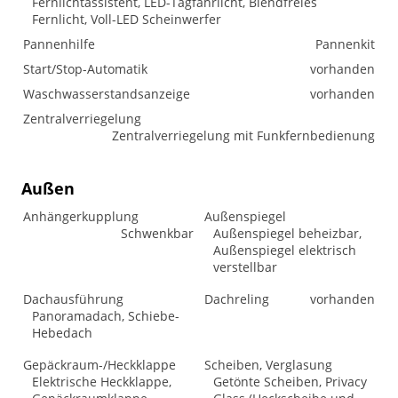
Fernlichtassistent, LED-Tagfahrlicht, Blendfreies
Fernlicht, Voll-LED Scheinwerfer
Pannenhilfe
Pannenkit
Start/Stop-Automatik
vorhanden
Waschwasserstandsanzeige
vorhanden
Zentralverriegelung
Zentralverriegelung mit Funkfernbedienung
Außen
Anhängerkupplung
Außenspiegel
Schwenkbar
Außenspiegel beheizbar,
Außenspiegel elektrisch
verstellbar
Dachausführung
Dachreling
vorhanden
Panoramadach, Schiebe-
Hebedach
Gepäckraum-/Heckklappe
Scheiben, Verglasung
Elektrische Heckklappe,
Getönte Scheiben, Privacy