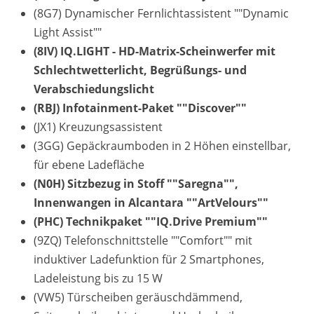
(8G7) Dynamischer Fernlichtassistent ""Dynamic
Light Assist""
(8IV) IQ.LIGHT - HD-Matrix-Scheinwerfer mit
Schlechtwetterlicht, Begrüßungs- und
Verabschiedungslicht
(RBJ) Infotainment-Paket ""Discover""
(JX1) Kreuzungsassistent
(3GG) Gepäckraumboden in 2 Höhen einstellbar,
für ebene Ladefläche
(N0H) Sitzbezug in Stoff ""Saregna"",
Innenwangen in Alcantara ""ArtVelours""
(PHC) Technikpaket ""IQ.Drive Premium""
(9ZQ) Telefonschnittstelle ""Comfort"" mit
induktiver Ladefunktion für 2 Smartphones,
Ladeleistung bis zu 15 W
(VW5) Türscheiben geräuschdämmend,