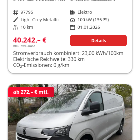
Fahrzeugnr.
97795
Kraftstoff
Elektro
Außenfarbe
Light Grey Metallic
Leistung
100 kW (136 PS)
Kilometerstand
10 km
01.01.2026
40.242,– €
Details
incl. 19% MwSt.
Stromverbrauch kombiniert:
23,00 kWh/100km
Elektrische Reichweite:
330 km
CO
-Emissionen:
0 g/km
2
ab 272,– € mtl.