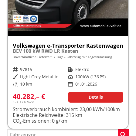
Volkswagen e-Transporter Kastenwagen
BEV 100 kW RWD LR Kasten
unverbindliche Lieferzeit:
7 Tage
Fahrzeug mit Tageszulassung
Fahrzeugnr.
97815
Kraftstoff
Elektro
Außenfarbe
Light Grey Metallic
Leistung
100 kW (136 PS)
Kilometerstand
10 km
01.01.2026
40.282,– €
Details
incl. 19% MwSt.
Stromverbrauch kombiniert:
23,00 kWh/100km
Elektrische Reichweite:
315 km
CO
-Emissionen:
0 g/km
2
Fahrzeugnr.