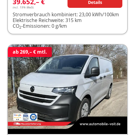
39.652,– €
Details
incl. 19% MwSt.
Stromverbrauch kombiniert:
23,00 kWh/100km
Elektrische Reichweite:
315 km
CO
-Emissionen:
0 g/km
2
ab 269,– € mtl.