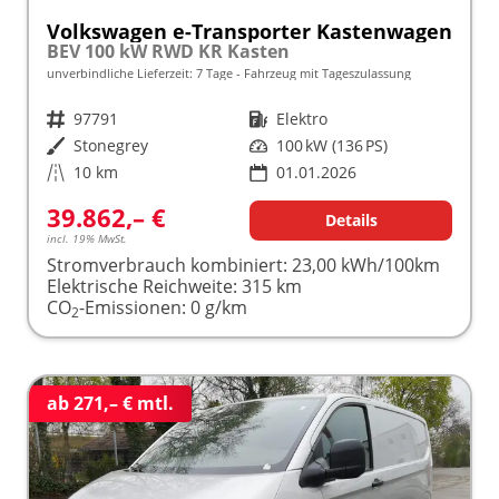
Volkswagen e-Transporter Kastenwagen
BEV 100 kW RWD KR Kasten
unverbindliche Lieferzeit:
7 Tage
Fahrzeug mit Tageszulassung
Fahrzeugnr.
97791
Kraftstoff
Elektro
Außenfarbe
Stonegrey
Leistung
100 kW (136 PS)
Kilometerstand
10 km
01.01.2026
39.862,– €
Details
incl. 19% MwSt.
Stromverbrauch kombiniert:
23,00 kWh/100km
Elektrische Reichweite:
315 km
CO
-Emissionen:
0 g/km
2
ab 271,– € mtl.