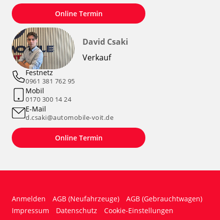
Online Termin
David Csaki
Verkauf
Festnetz
0961 381 762 95
Mobil
0170 300 14 24
E-Mail
d.csaki@automobile-voit.de
Online Termin
Anmelden
AGB (Neufahrzeuge)
AGB (Gebrauchtwagen)
Impressum
Datenschutz
Cookie-Einstellungen