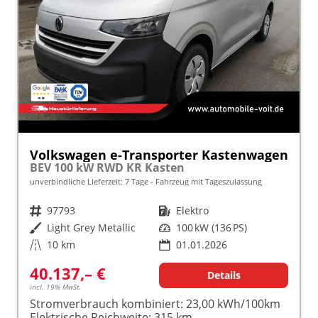
Volkswagen e-Transporter Kastenwagen
BEV 100 kW RWD KR Kasten
unverbindliche Lieferzeit:
7 Tage
Fahrzeug mit Tageszulassung
Fahrzeugnr.
97793
Kraftstoff
Elektro
Außenfarbe
Light Grey Metallic
Leistung
100 kW (136 PS)
Kilometerstand
10 km
01.01.2026
40.137,– €
Details
incl. 19% MwSt.
Stromverbrauch kombiniert:
23,00 kWh/100km
Elektrische Reichweite:
315 km