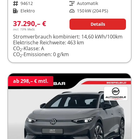
Fahrzeugnr.
94612
Getriebe
Automatik
Kraftstoff
Elektro
Leistung
150 kW (204 PS)
37.290,– €
Details
incl. 19% MwSt.
Stromverbrauch kombiniert:
14,60 kWh/100km
Elektrische Reichweite:
463 km
CO
-Klasse:
A
2
CO
-Emissionen:
0 g/km
2
ab 298,– € mtl.