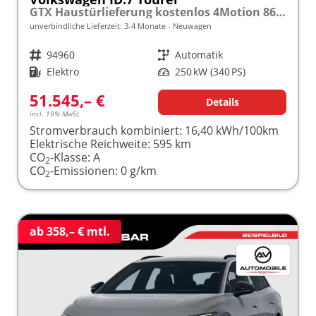
GTX Haustürlieferung kostenlos 4Motion 86 (91 kWh) Automatik 340PS (Elektro) ACC/SHZ/LED frei konfigurierbar!
unverbindliche Lieferzeit: 3-4 Monate
Neuwagen
Fahrzeugnr.
94960
Getriebe
Automatik
Kraftstoff
Elektro
Leistung
250 kW (340 PS)
51.545,– €
Details
incl. 19% MwSt.
Stromverbrauch kombiniert:
16,40 kWh/100km
Elektrische Reichweite:
595 km
CO
-Klasse:
A
2
CO
-Emissionen:
0 g/km
2
ab 358,– € mtl.