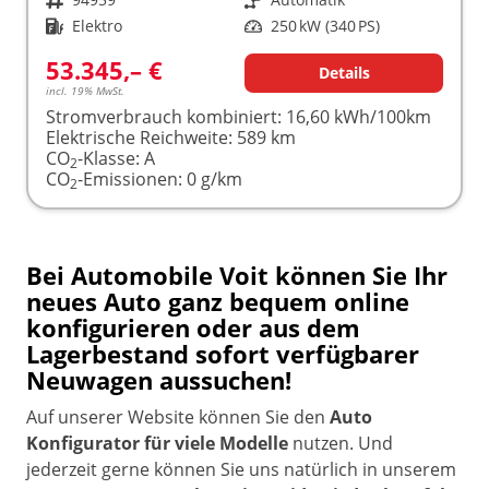
Kraftstoff
Elektro
Leistung
250 kW (340 PS)
53.345,– €
Details
incl. 19% MwSt.
Stromverbrauch kombiniert:
16,60 kWh/100km
Elektrische Reichweite:
589 km
CO
-Klasse:
A
2
CO
-Emissionen:
0 g/km
2
Bei Automobile Voit können Sie Ihr
neues Auto ganz bequem online
konfigurieren oder aus dem
Lagerbestand sofort verfügbarer
Neuwagen aussuchen!
Auf unserer Website können Sie den
Auto
Konfigurator für viele Modelle
nutzen. Und
jederzeit gerne können Sie uns natürlich in unserem