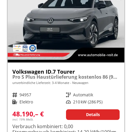
Volkswagen ID.7 Tourer
Pro S Plus Haustürlieferung kostenlos 86 (91 kWh) Automatik 286PS (Elektro) HeadUp/ACC/Navi/360/LED/elektr. Heckklappe frei konfigurierbar!
unverbindliche Lieferzeit: 3-4 Monate
Neuwagen
Fahrzeugnr.
94957
Getriebe
Automatik
Kraftstoff
Elektro
Leistung
210 kW (286 PS)
48.190,– €
Details
incl. 19% MwSt.
Verbrauch kombiniert:
0,00
Stromverbrauch kombiniert:
14,20 kWh/100km