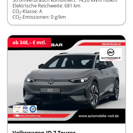
Elektrische Reichweite:
681 km
CO
-Klasse:
A
2
CO
-Emissionen:
0 g/km
2
ab 348,– € mtl.
Volkswagen ID.7 Tourer