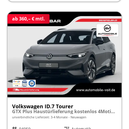
ab 360,– € mtl.
Volkswagen ID.7 Tourer
GTX Plus Haustürlieferung kostenlos 4Motion 86 (91 kWh) Automatik 340PS (Elektro) HeadUp/Soundsystem/ACC/Navi/360/belüftete Vordersitze/elektr. Heckklappe frei konfigurierbar!
unverbindliche Lieferzeit: 3-4 Monate
Neuwagen
Fahrzeugnr.
94959
Getriebe
Automatik