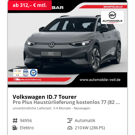
ab 312,– € mtl.
Volkswagen ID.7 Tourer
Pro Plus Haustürlieferung kostenlos 77 (82 kWh) Automatik 286PS (Elektro) HeadUp/ACC/Navi/360/LED/elektr. Heckklappe frei konfigurierbar!
unverbindliche Lieferzeit: 3-4 Monate
Neuwagen
Fahrzeugnr.
94956
Getriebe
Automatik
Kraftstoff
Elektro
Leistung
210 kW (286 PS)