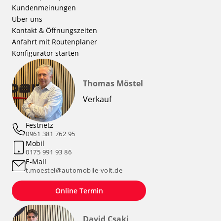
Kundenmeinungen
Über uns
Kontakt & Öffnungszeiten
Anfahrt mit Routenplaner
Konfigurator starten
Thomas Möstel
Verkauf
Festnetz
0961 381 762 95
Mobil
0175 991 93 86
E-Mail
t.moestel@automobile-voit.de
Online Termin
David Csaki