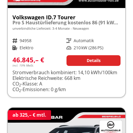
Volkswagen ID.7 Tourer
Pro S Haustürlieferung kostenlos 86 (91 kWh) Automatik 286PS (Elektro) ACC/SHZ/LED frei konfigurierbar!
unverbindliche Lieferzeit: 3-4 Monate
Neuwagen
Fahrzeugnr.
94958
Getriebe
Automatik
Kraftstoff
Elektro
Leistung
210 kW (286 PS)
46.845,– €
Details
incl. 19% MwSt.
Stromverbrauch kombiniert:
14,10 kWh/100km
Elektrische Reichweite:
668 km
CO
-Klasse:
A
2
CO
-Emissionen:
0 g/km
2
ab 325,– € mtl.