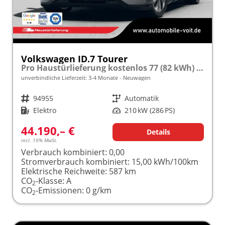
Volkswagen ID.7 Tourer
Pro Haustürlieferung kostenlos 77 (82 kWh) Automatik 286PS (Elektro) ACC/SHZ/LED frei konfigurierbar!
unverbindliche Lieferzeit: 3-4 Monate
Neuwagen
Fahrzeugnr.
94955
Getriebe
Automatik
Kraftstoff
Elektro
Leistung
210 kW (286 PS)
44.190,– €
Details
incl. 19% MwSt.
Verbrauch kombiniert:
0,00
Stromverbrauch kombiniert:
15,00 kWh/100km
Elektrische Reichweite:
587 km
CO
-Klasse:
A
2
CO
-Emissionen:
0 g/km
2