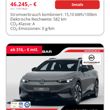
46.245,– €
Details
incl. 19% MwSt.
Stromverbrauch kombiniert:
15,10 kWh/100km
Elektrische Reichweite:
582 km
CO
-Klasse:
A
2
CO
-Emissionen:
0 g/km
2
ab 316,– € mtl.