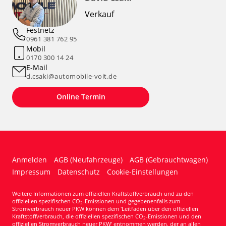
Verkauf
Festnetz
0961 381 762 95
Mobil
0170 300 14 24
E-Mail
d.csaki@automobile-voit.de
Online Termin
Anmelden
AGB (Neufahrzeuge)
AGB (Gebrauchtwagen)
Impressum
Datenschutz
Cookie-Einstellungen
Weitere Informationen zum offiziellen Kraftstoffverbrauch und zu den
offiziellen spezifischen CO
-Emissionen und gegebenenfalls zum
2
Stromverbrauch neuer PKW können dem 'Leitfaden über den offiziellen
Kraftstoffverbrauch, die offiziellen spezifischen CO
-Emissionen und den
2
offiziellen Stromverbrauch neuer PKW' entnommen werden, der an allen