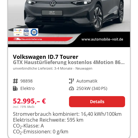
Volkswagen ID.7 Tourer
GTX Haustürlieferung kostenlos 4Motion 86 (91 kWh) Automatik 340PS (Elektro) AHK/ACC/SHZ/LED frei konfigurierbar!
unverbindliche Lieferzeit: 3-4 Monate
Neuwagen
Fahrzeugnr.
98898
Getriebe
Automatik
Kraftstoff
Elektro
Leistung
250 kW (340 PS)
52.995,– €
Details
incl. 19% MwSt.
Stromverbrauch kombiniert:
16,40 kWh/100km
Elektrische Reichweite:
595 km
CO
-Klasse:
A
2
CO
-Emissionen:
0 g/km
2