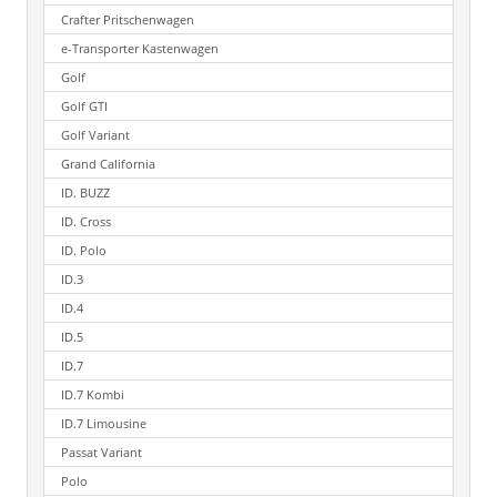
Crafter Pritschenwagen
e-Transporter Kastenwagen
Golf
Golf GTI
Golf Variant
Grand California
ID. BUZZ
ID. Cross
ID. Polo
ID.3
ID.4
ID.5
ID.7
ID.7 Kombi
ID.7 Limousine
Passat Variant
Polo