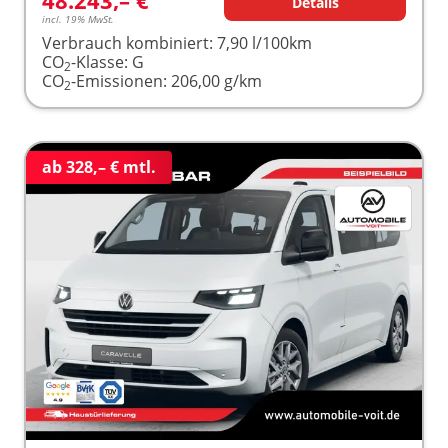
Details
incl. 19% MwSt.
Verbrauch kombiniert:
7,90 l/100km
CO
-Klasse:
G
2
CO
-Emissionen:
206,00 g/km
2
ab 328,– € mtl.