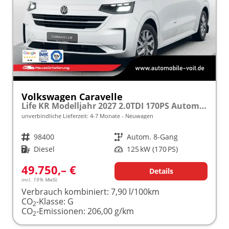
Volkswagen Caravelle
Life KR Modelljahr 2027 2.0TDI 170PS Autom. SHZ/STHZ/KAMERA/TEMPOMAT/LED/SMARTLINK frei konfigurierbar!
unverbindliche Lieferzeit: 4-7 Monate
Neuwagen
Fahrzeugnr.
98400
Getriebe
Autom. 8-Gang
Kraftstoff
Diesel
Leistung
125 kW (170 PS)
49.750,– €
Details
incl. 19% MwSt.
Verbrauch kombiniert:
7,90 l/100km
CO
-Klasse:
G
2
CO
-Emissionen:
206,00 g/km
2