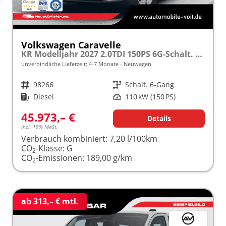
Volkswagen Caravelle
KR Modelljahr 2027 2.0TDI 150PS 6G-Schalt. SHZ/STHZ/KAMERA/TEMPOMAT/LED/SMARTLINK frei konfigurierbar!
unverbindliche Lieferzeit: 4-7 Monate
Neuwagen
Fahrzeugnr.
98266
Getriebe
Schalt. 6-Gang
Kraftstoff
Diesel
Leistung
110 kW (150 PS)
45.973,– €
Details
incl. 19% MwSt.
Verbrauch kombiniert:
7,20 l/100km
CO
-Klasse:
G
2
CO
-Emissionen:
189,00 g/km
2
ab 313,– € mtl.