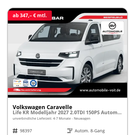
ab 347,– € mtl.
Volkswagen Caravelle
Life KR Modelljahr 2027 2.0TDI 150PS Autom. 4MOTION SHZ/STHZ/KAMERA/TEMPOMAT/LED/SMARTLINK frei konfigurierbar!
unverbindliche Lieferzeit: 4-7 Monate
Neuwagen
Fahrzeugnr.
98397
Getriebe
Autom. 8-Gang