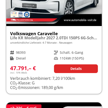
Volkswagen Caravelle
Life KR Modelljahr 2027 2.0TDI 150PS 6G-Schalt. SHZ/STHZ/KAMERA/TEMPOMAT/LED/SMARTLINK frei konfigurierbar!
unverbindliche Lieferzeit: 4-7 Monate
Neuwagen
Fahrzeugnr.
98393
Getriebe
Schalt. 6-Gang
Kraftstoff
Diesel
Leistung
110 kW (150 PS)
47.791,– €
Details
incl. 19% MwSt.
Verbrauch kombiniert:
7,20 l/100km
CO
-Klasse:
G
2
CO
-Emissionen:
189,00 g/km
2