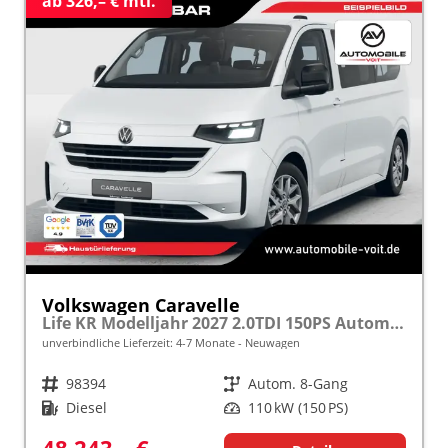
ab 326,– € mtl.
Volkswagen Caravelle
Life KR Modelljahr 2027 2.0TDI 150PS Autom. SHZ/STHZ/KAMERA/TEMPOMAT/LED/SMARTLINK frei konfigurierbar!
unverbindliche Lieferzeit: 4-7 Monate
Neuwagen
Fahrzeugnr.
98394
Getriebe
Autom. 8-Gang
Kraftstoff
Diesel
Leistung
110 kW (150 PS)
48.243,– €