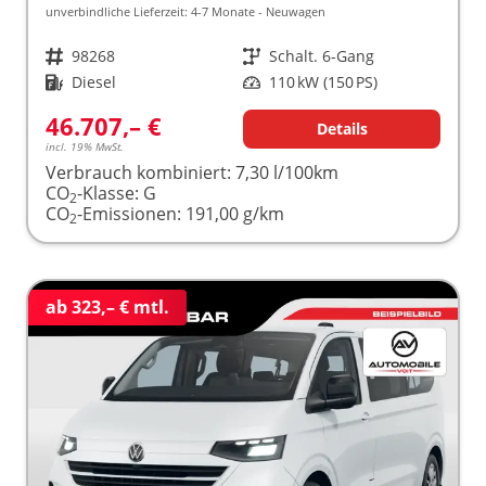
unverbindliche Lieferzeit: 4-7 Monate
Neuwagen
Fahrzeugnr.
98268
Getriebe
Schalt. 6-Gang
Kraftstoff
Diesel
Leistung
110 kW (150 PS)
46.707,– €
Details
incl. 19% MwSt.
Verbrauch kombiniert:
7,30 l/100km
CO
-Klasse:
G
2
CO
-Emissionen:
191,00 g/km
2
ab 323,– € mtl.