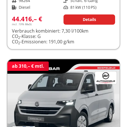
Fahrzeugnr.
98264
Getriebe
Schalt. 6-Gang
Kraftstoff
Diesel
Leistung
81 kW (110 PS)
44.416,– €
Details
incl. 19% MwSt.
Verbrauch kombiniert:
7,30 l/100km
CO
-Klasse:
G
2
CO
-Emissionen:
191,00 g/km
2
ab 310,– € mtl.