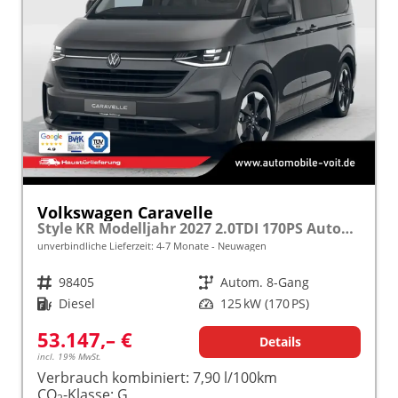
Volkswagen Caravelle
Style KR Modelljahr 2027 2.0TDI 170PS Autom. MATRIX/3Z.KLIMA/SHZ/STHZ/KAMERA/TEMPOMAT/SMARTLINK frei konfigurierbar!
unverbindliche Lieferzeit: 4-7 Monate
Neuwagen
Fahrzeugnr.
98405
Getriebe
Autom. 8-Gang
Kraftstoff
Diesel
Leistung
125 kW (170 PS)
53.147,– €
Details
incl. 19% MwSt.
Verbrauch kombiniert:
7,90 l/100km
CO
-Klasse:
G