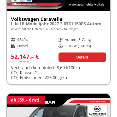
Volkswagen Caravelle
Life LR Modelljahr 2027 2.0TDI 150PS Autom. 4MOTION SHZ/STHZ/KAMERA/TEMPOMAT/LED/SMARTLINK frei konfigurierbar!
unverbindliche Lieferzeit: 4-7 Monate
Neuwagen
Fahrzeugnr.
98404
Getriebe
Autom. 8-Gang
Kraftstoff
Diesel
Leistung
110 kW (150 PS)
52.147,– €
Details
incl. 19% MwSt.
Verbrauch kombiniert:
8,60 l/100km
CO
-Klasse:
G
2
CO
-Emissionen:
226,00 g/km
2
ab 359,– € mtl.