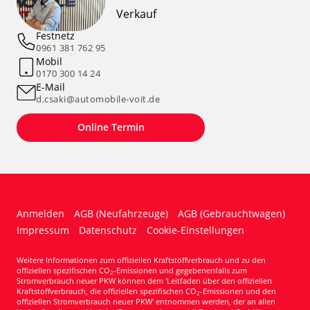
Verkauf
Festnetz
0961 381 762 95
Mobil
0170 300 14 24
E-Mail
d.csaki@automobile-voit.de
Online Termin
Anmelden
AGB (Neufahrzeuge)
AGB (Gebrauchtwagen)
Impressum
Datenschutz
Cookie-Einstellungen
Weitere Informationen zum offiziellen Kraftstoffverbrauch und zu den
offiziellen spezifischen CO
-Emissionen und gegebenenfalls zum
2
Stromverbrauch neuer PKW können dem 'Leitfaden über den offiziellen
Kraftstoffverbrauch, die offiziellen spezifischen CO
-Emissionen und den
2
offiziellen Stromverbrauch neuer PKW' entnommen werden, der an allen