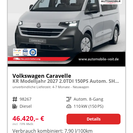
Volkswagen Caravelle
KR Modelljahr 2027 2.0TDI 150PS Autom. SHZ/STHZ/KAMERA/TEMPOMAT/LED/SMARTLINK frei konfigurierbar!
unverbindliche Lieferzeit: 4-7 Monate
Neuwagen
Fahrzeugnr.
98267
Getriebe
Autom. 8-Gang
Kraftstoff
Diesel
Leistung
110 kW (150 PS)
46.420,– €
Details
incl. 19% MwSt.
Verbrauch kombiniert:
7,90 l/100km