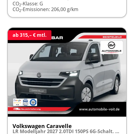
CO
-Klasse:
G
2
CO
-Emissionen:
206,00 g/km
2
ab 315,– € mtl.
Volkswagen Caravelle
LR Modelljahr 2027 2.0TDI 150PS 6G-Schalt. SHZ/STHZ/KAMERA/TEMPOMAT/LED/SMARTLINK frei konfigurierbar!