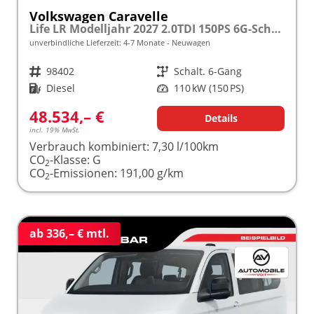
Volkswagen Caravelle
Life LR Modelljahr 2027 2.0TDI 150PS 6G-Schalt. SHZ/STHZ/KAMERA/TEMPOMAT/LED/SMARTLINK frei konfigurierbar!
unverbindliche Lieferzeit: 4-7 Monate
Neuwagen
Fahrzeugnr.
98402
Getriebe
Schalt. 6-Gang
Kraftstoff
Diesel
Leistung
110 kW (150 PS)
48.534,– €
Details
incl. 19% MwSt.
Verbrauch kombiniert:
7,30 l/100km
CO
-Klasse:
G
2
CO
-Emissionen:
191,00 g/km
2
ab 336,– € mtl.