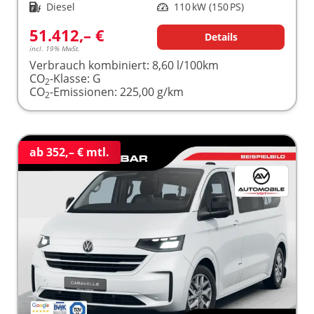
Kraftstoff
Diesel
Leistung
110 kW (150 PS)
51.412,– €
Details
incl. 19% MwSt.
Verbrauch kombiniert:
8,60 l/100km
CO
-Klasse:
G
2
CO
-Emissionen:
225,00 g/km
2
ab 352,– € mtl.