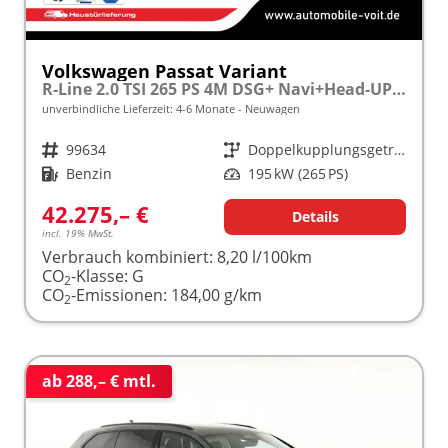
Volkswagen Passat Variant
R-Line 2.0 TSI 265 PS 4M DSG+ Navi+Head-UP+Matrix-LED+ACC frei konfigurierbar!
unverbindliche Lieferzeit: 4-6 Monate
Neuwagen
Fahrzeugnr.
99634
Getriebe
Doppelkupplungsgetriebe (DSG)
Kraftstoff
Benzin
Leistung
195 kW (265 PS)
42.275,– €
Details
incl. 19% MwSt.
Verbrauch kombiniert:
8,20 l/100km
CO
-Klasse:
G
2
CO
-Emissionen:
184,00 g/km
2
ab 288,– € mtl.