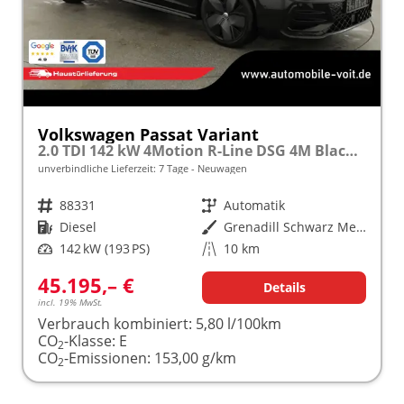
Volkswagen Passat Variant
2.0 TDI 142 kW 4Motion R-Line DSG 4M Black, AHK, IQ.Light, HUD, 19-Zoll, AreaView, Navi, Side
unverbindliche Lieferzeit:
7 Tage
Neuwagen
Fahrzeugnr.
88331
Getriebe
Automatik
Kraftstoff
Diesel
Außenfarbe
Grenadill Schwarz Metallic
Leistung
142 kW (193 PS)
Kilometerstand
10 km
45.195,– €
Details
incl. 19% MwSt.
Verbrauch kombiniert:
5,80 l/100km
CO
-Klasse:
E
2
CO
-Emissionen:
153,00 g/km
2