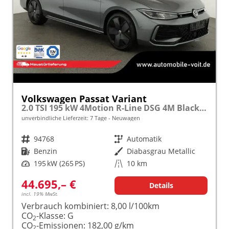
Volkswagen Passat Variant
2.0 TSI 195 kW 4Motion R-Line DSG 4M Black, HUD, AHK, Navi, IQ.Light, AreaView, Winter, el. Klappe, sofort
unverbindliche Lieferzeit:
7 Tage
Neuwagen
Fahrzeugnr.
94768
Getriebe
Automatik
Kraftstoff
Benzin
Außenfarbe
Diabasgrau Metallic
Leistung
195 kW (265 PS)
Kilometerstand
10 km
44.695,– €
Details
incl. 19% MwSt.
Verbrauch kombiniert:
8,00 l/100km
CO
-Klasse:
G
2
CO
-Emissionen:
182,00 g/km
2