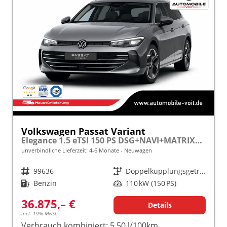
Volkswagen Passat Variant
Elegance 1.5 eTSI 150 PS DSG+NAVI+MATRIX+MASSAGE+ACC+KAMERA frei konfigurierbar!
unverbindliche Lieferzeit: 4-6 Monate
Neuwagen
Fahrzeugnr.
99636
Getriebe
Doppelkupplungsgetriebe (DSG)
Kraftstoff
Benzin
Leistung
110 kW (150 PS)
36.875,– €
Details
incl. 19% MwSt.
Verbrauch kombiniert:
5,50 l/100km