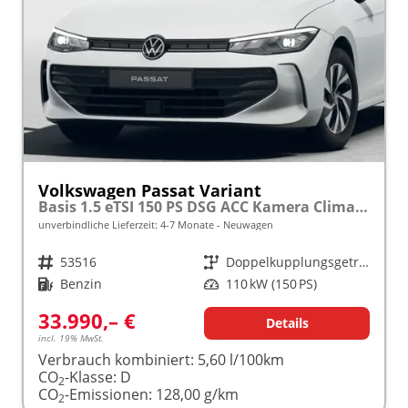
Volkswagen Passat Variant
Basis 1.5 eTSI 150 PS DSG ACC Kamera Climatronic
unverbindliche Lieferzeit: 4-7 Monate
Neuwagen
Fahrzeugnr.
53516
Getriebe
Doppelkupplungsgetriebe (DSG)
Kraftstoff
Benzin
Leistung
110 kW (150 PS)
33.990,– €
Details
incl. 19% MwSt.
Verbrauch kombiniert:
5,60 l/100km
CO
-Klasse:
D
2
CO
-Emissionen:
128,00 g/km
2