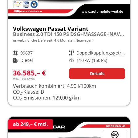
Volkswagen Passat Variant
Business 2.0 TDI 150 PS DSG+MASSAGE+NAVI+ACC+KAMERA+LED frei konfigurierbar!
unverbindliche Lieferzeit: 4-6 Monate
Neuwagen
Fahrzeugnr.
99637
Getriebe
Doppelkupplungsgetriebe (DSG)
Kraftstoff
Diesel
Leistung
110 kW (150 PS)
36.585,– €
Details
incl. 19% MwSt.
Verbrauch kombiniert:
4,90 l/100km
CO
-Klasse:
D
2
CO
-Emissionen:
129,00 g/km
2
ab 249,– € mtl.