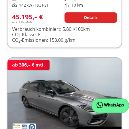
Leistung
142 kW (193 PS)
Kilometerstand
10 km
45.195,– €
Details
incl. 19% MwSt.
Verbrauch kombiniert:
5,80 l/100km
CO
-Klasse:
E
2
CO
-Emissionen:
153,00 g/km
2
ab 306,– € mtl.