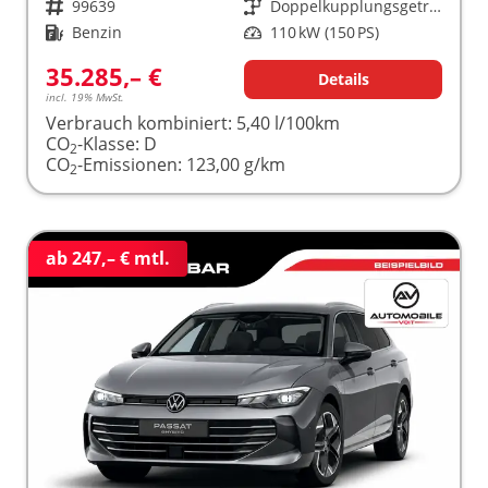
Fahrzeugnr.
99639
Getriebe
Doppelkupplungsgetriebe (DSG)
Kraftstoff
Benzin
Leistung
110 kW (150 PS)
35.285,– €
Details
incl. 19% MwSt.
Verbrauch kombiniert:
5,40 l/100km
CO
-Klasse:
D
2
CO
-Emissionen:
123,00 g/km
2
ab 247,– € mtl.