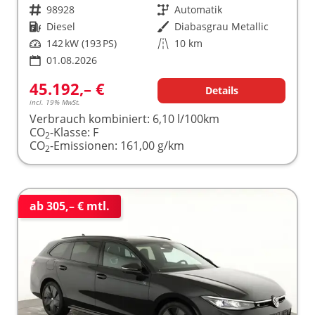
Fahrzeugnr.
98928
Getriebe
Automatik
Kraftstoff
Diesel
Außenfarbe
Diabasgrau Metallic
Leistung
142 kW (193 PS)
Kilometerstand
10 km
01.08.2026
45.192,– €
Details
incl. 19% MwSt.
Verbrauch kombiniert:
6,10 l/100km
CO
-Klasse:
F
2
CO
-Emissionen:
161,00 g/km
2
ab 305,– € mtl.