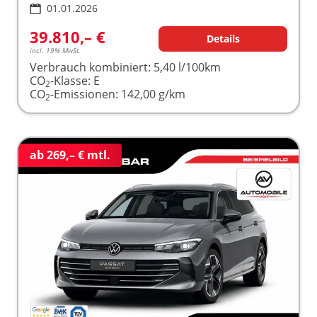
01.01.2026
39.810,– €
Details
incl. 19% MwSt.
Verbrauch kombiniert:
5,40 l/100km
CO
-Klasse:
E
2
CO
-Emissionen:
142,00 g/km
2
ab 269,– € mtl.