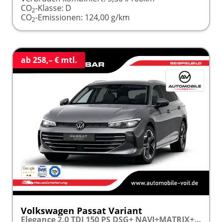
CO
-Klasse:
D
2
CO
-Emissionen:
124,00 g/km
2
ab 258,– € mtl.
Volkswagen Passat Variant
Elegance 2.0 TDI 150 PS DSG+ NAVI+MATRIX+MASSAGE+ACC+KAMERA frei konfigurierbar!