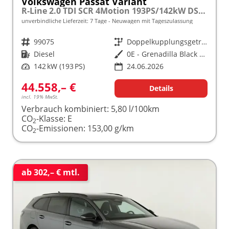
Volkswagen Passat Variant
R-Line 2.0 TDI SCR 4Motion 193PS/142kW DSG7 2026 | +AHK +PANO +Black Style +19" Schwarz LM +NAVI +RFK +TravelAssist
unverbindliche Lieferzeit:
7 Tage
Neuwagen mit Tageszulassung
Fahrzeugnr.
99075
Getriebe
Doppelkupplungsgetriebe (DSG)
Kraftstoff
Diesel
Außenfarbe
0E - Grenadilla Black Met.
Leistung
142 kW (193 PS)
24.06.2026
44.558,– €
Details
incl. 19% MwSt.
Verbrauch kombiniert:
5,80 l/100km
CO
-Klasse:
E
2
CO
-Emissionen:
153,00 g/km
2
ab 302,– € mtl.