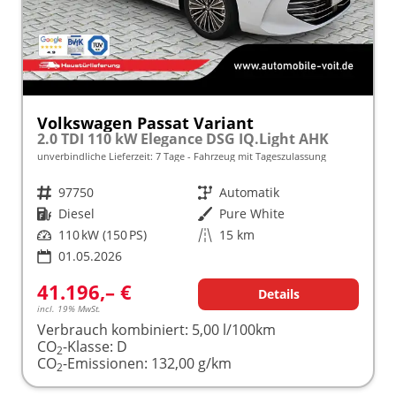
Volkswagen Passat Variant
2.0 TDI 110 kW Elegance DSG IQ.Light AHK
unverbindliche Lieferzeit:
7 Tage
Fahrzeug mit Tageszulassung
Fahrzeugnr.
97750
Getriebe
Automatik
Kraftstoff
Diesel
Außenfarbe
Pure White
Leistung
110 kW (150 PS)
Kilometerstand
15 km
01.05.2026
41.196,– €
Details
incl. 19% MwSt.
Verbrauch kombiniert:
5,00 l/100km
CO
-Klasse:
D
2
CO
-Emissionen:
132,00 g/km
2