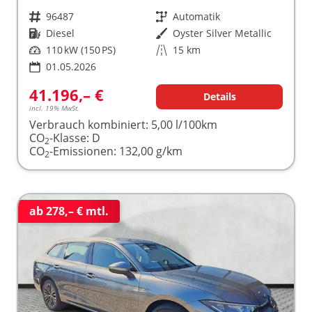
Fahrzeugnr.
96487
Getriebe
Automatik
Kraftstoff
Diesel
Außenfarbe
Oyster Silver Metallic
Leistung
110 kW (150 PS)
Kilometerstand
15 km
01.05.2026
41.196,– €
Details
incl. 19% MwSt.
Verbrauch kombiniert:
5,00 l/100km
CO
-Klasse:
D
2
CO
-Emissionen:
132,00 g/km
2
ab 278,– € mtl.