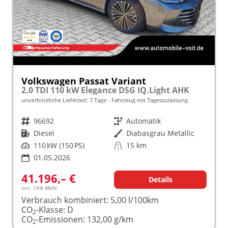
Volkswagen Passat Variant
2.0 TDI 110 kW Elegance DSG IQ.Light AHK
unverbindliche Lieferzeit:
7 Tage
Fahrzeug mit Tageszulassung
Fahrzeugnr.
96692
Getriebe
Automatik
Kraftstoff
Diesel
Außenfarbe
Diabasgrau Metallic
Leistung
110 kW (150 PS)
Kilometerstand
15 km
01.05.2026
41.196,– €
Details
incl. 19% MwSt.
Verbrauch kombiniert:
5,00 l/100km
CO
-Klasse:
D
2
CO
-Emissionen:
132,00 g/km
2