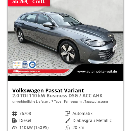
ab 269,– € mtl.
Volkswagen Passat Variant
2.0 TDI 110 kW Business DSG / ACC AHK
unverbindliche Lieferzeit:
7 Tage
Fahrzeug mit Tageszulassung
Fahrzeugnr.
76708
Getriebe
Automatik
Kraftstoff
Diesel
Außenfarbe
Diabasgrau Metallic
Leistung
110 kW (150 PS)
Kilometerstand
20 km