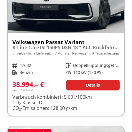
Volkswagen Passat Variant
R-Line 1.5 eTSI 150PS DSG 18 " ACC Rückfahrkamera Wireless LED App-Connect
unverbindliche Lieferzeit: 4-7 Monate
Neuwagen mit Tageszulassung
Fahrzeugnr.
47632
Getriebe
Doppelkupplungsgetriebe (DSG)
Kraftstoff
Benzin
Leistung
110 kW (150 PS)
38.994,– €
Details
incl. 19% MwSt.
Verbrauch kombiniert:
5,60 l/100km
CO
-Klasse:
D
2
CO
-Emissionen:
128,00 g/km
2