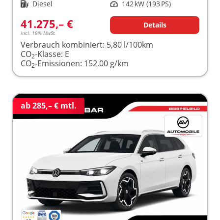
Kraftstoff
Diesel
Leistung
142 kW (193 PS)
41.275,– €
Details
incl. 19% MwSt.
Verbrauch kombiniert:
5,80 l/100km
CO
-Klasse:
E
2
CO
-Emissionen:
152,00 g/km
2
ab 285,– € mtl.