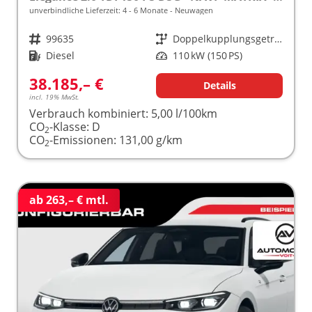
unverbindliche Lieferzeit: 4 - 6 Monate
Neuwagen
Fahrzeugnr.
99635
Getriebe
Doppelkupplungsgetriebe (DSG)
Kraftstoff
Diesel
Leistung
110 kW (150 PS)
38.185,– €
Details
incl. 19% MwSt.
Verbrauch kombiniert:
5,00 l/100km
CO
-Klasse:
D
2
CO
-Emissionen:
131,00 g/km
2
ab 263,– € mtl.