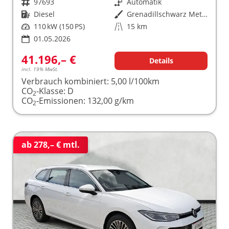
Fahrzeugnr.
97693
Getriebe
Automatik
Kraftstoff
Diesel
Außenfarbe
Grenadillschwarz Metallic
Leistung
110 kW (150 PS)
Kilometerstand
15 km
01.05.2026
41.196,– €
Details
incl. 19% MwSt.
Verbrauch kombiniert:
5,00 l/100km
CO
-Klasse:
D
2
CO
-Emissionen:
132,00 g/km
2
ab 278,– € mtl.