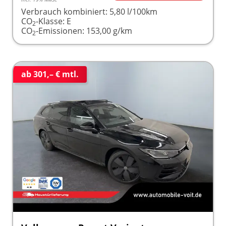
Verbrauch kombiniert:
5,80 l/100km
CO
-Klasse:
E
2
CO
-Emissionen:
153,00 g/km
2
ab 301,– € mtl.