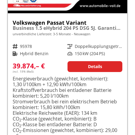
Volkswagen Passat Variant
Business 1.5 eHybrid 204 PS DSG 5J. Garantie/NAVI/SHZ/KAMERA/MASSAGE frei konfigurierbar!
unverbindliche Lieferzeit: 3-5 Monate
Neuwagen
Fahrzeugnr.
95978
Getriebe
Doppelkupplungsgetriebe (DSG)
Kraftstoff
Hybrid Benzin
Leistung
150 kW (204 PS)
39.874,– €
Details
incl. 19% MwSt.
Energieverbrauch (gewichtet, kombiniert):
1,30 l/100km + 12,90 kWh/100km
Kraftstoffverbrauch bei entladener Batterie
kombiniert:
5,20 l/100km
Stromverbrauch bei rein elektrischem Betrieb
kombiniert:
15,80 kWh/100km
Elektrische Reichweite (EAER):
134 km
CO
-Klasse (gewichtet, kombiniert):
B
2
CO
-Klasse bei entladener Batterie:
D
2
CO
-Emissionen (gewichtet, kombiniert):
29,00
2