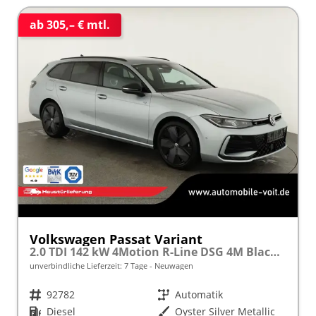
ab 305,– € mtl.
Volkswagen Passat Variant
2.0 TDI 142 kW 4Motion R-Line DSG 4M Black, AHK, IQ.Light, HUD, 19-Zoll, AreaView, Navi, Side
unverbindliche Lieferzeit:
7 Tage
Neuwagen
Fahrzeugnr.
92782
Getriebe
Automatik
Kraftstoff
Diesel
Außenfarbe
Oyster Silver Metallic