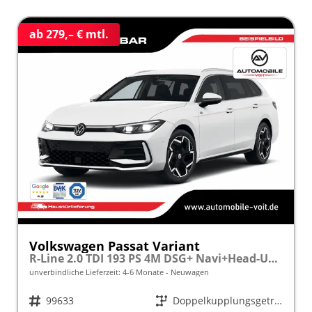
ab 279,– € mtl.
Volkswagen Passat Variant
R-Line 2.0 TDI 193 PS 4M DSG+ Navi+Head-UP+Matrix-LED+ACC frei konfigurierbar!
unverbindliche Lieferzeit: 4-6 Monate
Neuwagen
Fahrzeugnr.
99633
Getriebe
Doppelkupplungsgetriebe (DSG)