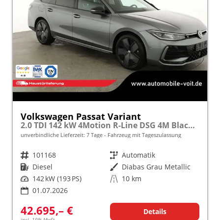
Volkswagen Passat Variant
2.0 TDI 142 kW 4Motion R-Line DSG 4M Black, AHK, IQ.Light, HUD, 19-Zoll, AreaView, Navi, Side
unverbindliche Lieferzeit:
7 Tage
Fahrzeug mit Tageszulassung
Fahrzeugnr.
101168
Getriebe
Automatik
Kraftstoff
Diesel
Außenfarbe
Diabas Grau Metallic
Leistung
142 kW (193 PS)
Kilometerstand
10 km
01.07.2026
42.695,– €
Details
incl. 19% MwSt.