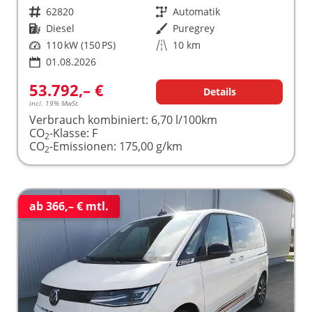
Fahrzeugnr.
62820
Getriebe
Automatik
Kraftstoff
Diesel
Außenfarbe
Puregrey
Leistung
110 kW (150 PS)
Kilometerstand
10 km
01.08.2026
53.792,– €
Details
incl. 19% MwSt.
Verbrauch kombiniert:
6,70 l/100km
CO
-Klasse:
F
2
CO
-Emissionen:
175,00 g/km
2
ab 366,– € mtl.