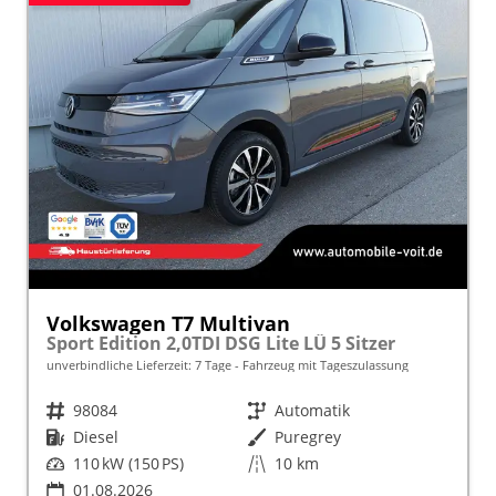
Volkswagen T7 Multivan
Sport Edition 2,0TDI DSG Lite LÜ 5 Sitzer
unverbindliche Lieferzeit:
7 Tage
Fahrzeug mit Tageszulassung
Fahrzeugnr.
98084
Getriebe
Automatik
Kraftstoff
Diesel
Außenfarbe
Puregrey
Leistung
110 kW (150 PS)
Kilometerstand
10 km
01.08.2026