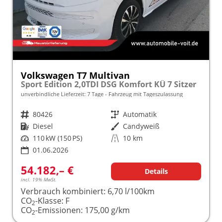
Volkswagen T7 Multivan
Sport Edition 2,0TDI DSG Komfort KÜ 7 Sitzer
unverbindliche Lieferzeit:
7 Tage
Fahrzeug mit Tageszulassung
Fahrzeugnr.
80426
Getriebe
Automatik
Kraftstoff
Diesel
Außenfarbe
Candyweiß
Leistung
110 kW (150 PS)
Kilometerstand
10 km
01.06.2026
54.182,– €
Details
incl. 19% MwSt.
Verbrauch kombiniert:
6,70 l/100km
CO
-Klasse:
F
2
CO
-Emissionen:
175,00 g/km
2