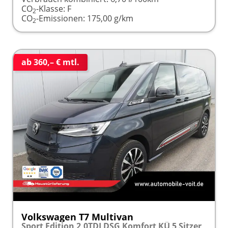
CO
-Klasse:
F
2
CO
-Emissionen:
175,00 g/km
2
ab 360,– € mtl.
Volkswagen T7 Multivan
Sport Edition 2,0TDI DSG Komfort KÜ 5 Sitzer