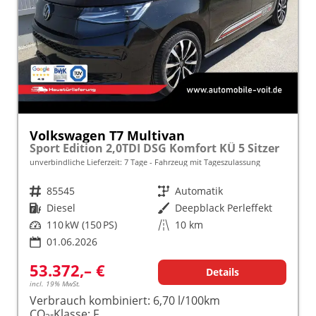
Volkswagen T7 Multivan
Sport Edition 2,0TDI DSG Komfort KÜ 5 Sitzer
unverbindliche Lieferzeit:
7 Tage
Fahrzeug mit Tageszulassung
Fahrzeugnr.
85545
Getriebe
Automatik
Kraftstoff
Diesel
Außenfarbe
Deepblack Perleffekt
Leistung
110 kW (150 PS)
Kilometerstand
10 km
01.06.2026
53.372,– €
Details
incl. 19% MwSt.
Verbrauch kombiniert:
6,70 l/100km
CO
-Klasse:
F