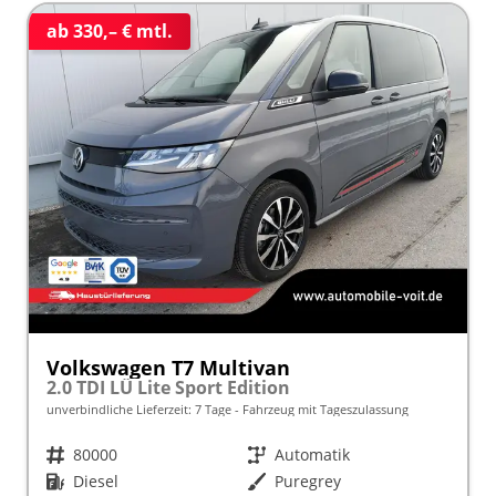
ab 330,– € mtl.
Volkswagen T7 Multivan
2.0 TDI LÜ Lite Sport Edition
unverbindliche Lieferzeit:
7 Tage
Fahrzeug mit Tageszulassung
Fahrzeugnr.
80000
Getriebe
Automatik
Kraftstoff
Diesel
Außenfarbe
Puregrey