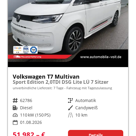
Volkswagen T7 Multivan
Sport Edition 2,0TDI DSG Lite LÜ 7 Sitzer
unverbindliche Lieferzeit:
7 Tage
Fahrzeug mit Tageszulassung
Fahrzeugnr.
62786
Getriebe
Automatik
Kraftstoff
Diesel
Außenfarbe
Candyweiß
Leistung
110 kW (150 PS)
Kilometerstand
10 km
01.08.2026
51.982,– €
Details