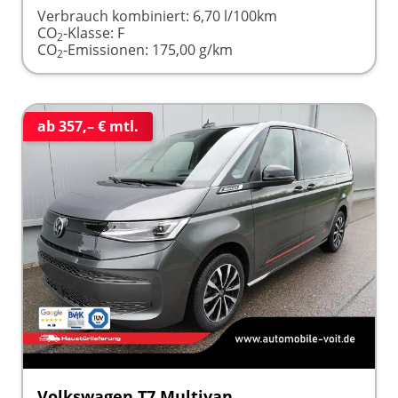
Verbrauch kombiniert:
6,70 l/100km
CO
-Klasse:
F
2
CO
-Emissionen:
175,00 g/km
2
ab 357,– € mtl.
Volkswagen T7 Multivan