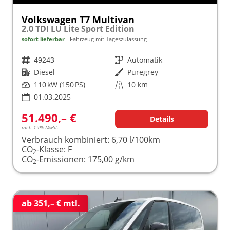
Volkswagen T7 Multivan
2.0 TDI LÜ Lite Sport Edition
sofort lieferbar
Fahrzeug mit Tageszulassung
Fahrzeugnr.
49243
Getriebe
Automatik
Kraftstoff
Diesel
Außenfarbe
Puregrey
Leistung
110 kW (150 PS)
Kilometerstand
10 km
01.03.2025
51.490,– €
Details
incl. 19% MwSt.
Verbrauch kombiniert:
6,70 l/100km
CO
-Klasse:
F
2
CO
-Emissionen:
175,00 g/km
2
ab 351,– € mtl.