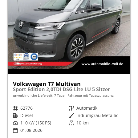
Volkswagen T7 Multivan
Sport Edition 2,0TDI DSG Lite LÜ 5 Sitzer
unverbindliche Lieferzeit:
7 Tage
Fahrzeug mit Tageszulassung
Fahrzeugnr.
62776
Getriebe
Automatik
Kraftstoff
Diesel
Außenfarbe
Indiumgrau Metallic
Leistung
110 kW (150 PS)
Kilometerstand
10 km
01.08.2026