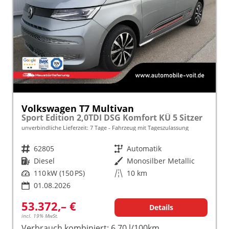
Volkswagen T7 Multivan
Sport Edition 2,0TDI DSG Komfort KÜ 5 Sitzer
unverbindliche Lieferzeit:
7 Tage
Fahrzeug mit Tageszulassung
Fahrzeugnr.
62805
Getriebe
Automatik
Kraftstoff
Diesel
Außenfarbe
Monosilber Metallic
Leistung
110 kW (150 PS)
Kilometerstand
10 km
01.08.2026
53.372,– €
Details
incl. 19% MwSt.
Verbrauch kombiniert:
6,70 l/100km