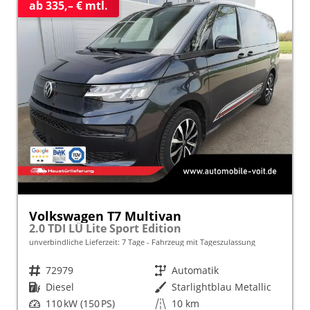
ab 335,– € mtl.
Volkswagen T7 Multivan
2.0 TDI LÜ Lite Sport Edition
unverbindliche Lieferzeit:
7 Tage
Fahrzeug mit Tageszulassung
Fahrzeugnr.
72979
Getriebe
Automatik
Kraftstoff
Diesel
Außenfarbe
Starlightblau Metallic
Leistung
110 kW (150 PS)
Kilometerstand
10 km