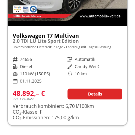
Volkswagen T7 Multivan
2.0 TDI LÜ Lite Sport Edition
unverbindliche Lieferzeit:
7 Tage
Fahrzeug mit Tageszulassung
Fahrzeugnr.
74656
Getriebe
Automatik
Kraftstoff
Diesel
Außenfarbe
Candy-Weiß
Leistung
110 kW (150 PS)
Kilometerstand
10 km
01.11.2025
48.892,– €
Details
incl. 19% MwSt.
Verbrauch kombiniert:
6,70 l/100km
CO
-Klasse:
F
2
CO
-Emissionen:
175,00 g/km
2