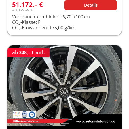
51.172,– €
Details
incl. 19% MwSt.
Verbrauch kombiniert:
6,70 l/100km
CO
-Klasse:
F
2
CO
-Emissionen:
175,00 g/km
2
ab 348,– € mtl.