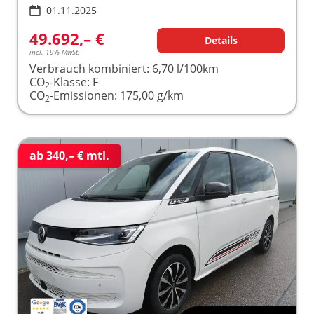
01.11.2025
49.692,– €
Details
incl. 19% MwSt.
Verbrauch kombiniert:
6,70 l/100km
CO
-Klasse:
F
2
CO
-Emissionen:
175,00 g/km
2
ab 340,– € mtl.