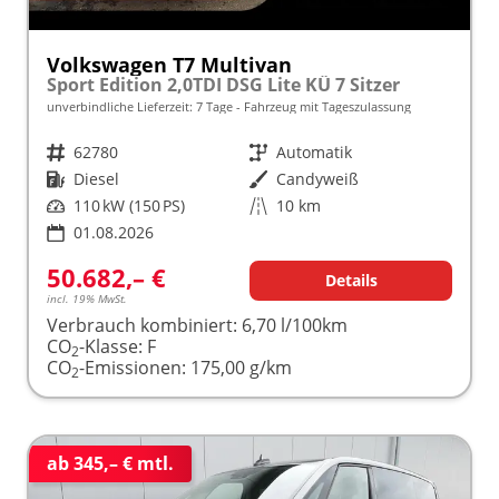
Volkswagen T7 Multivan
Sport Edition 2,0TDI DSG Lite KÜ 7 Sitzer
unverbindliche Lieferzeit:
7 Tage
Fahrzeug mit Tageszulassung
Fahrzeugnr.
62780
Getriebe
Automatik
Kraftstoff
Diesel
Außenfarbe
Candyweiß
Leistung
110 kW (150 PS)
Kilometerstand
10 km
01.08.2026
50.682,– €
Details
incl. 19% MwSt.
Verbrauch kombiniert:
6,70 l/100km
CO
-Klasse:
F
2
CO
-Emissionen:
175,00 g/km
2
ab 345,– € mtl.