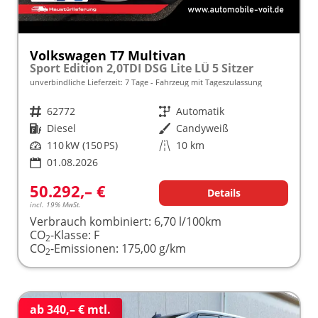
Volkswagen T7 Multivan
Sport Edition 2,0TDI DSG Lite LÜ 5 Sitzer
unverbindliche Lieferzeit:
7 Tage
Fahrzeug mit Tageszulassung
Fahrzeugnr.
62772
Getriebe
Automatik
Kraftstoff
Diesel
Außenfarbe
Candyweiß
Leistung
110 kW (150 PS)
Kilometerstand
10 km
01.08.2026
50.292,– €
Details
incl. 19% MwSt.
Verbrauch kombiniert:
6,70 l/100km
CO
-Klasse:
F
2
CO
-Emissionen:
175,00 g/km
2
ab 340,– € mtl.