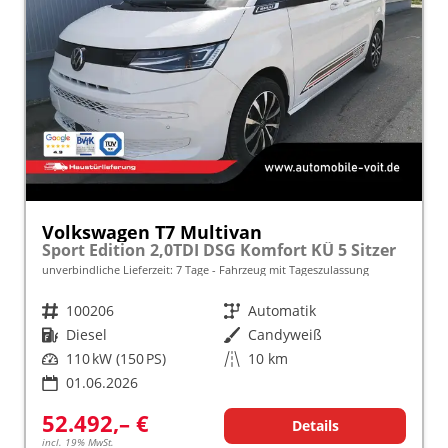
Volkswagen T7 Multivan
Sport Edition 2,0TDI DSG Komfort KÜ 5 Sitzer
unverbindliche Lieferzeit:
7 Tage
Fahrzeug mit Tageszulassung
Fahrzeugnr.
100206
Getriebe
Automatik
Kraftstoff
Diesel
Außenfarbe
Candyweiß
Leistung
110 kW (150 PS)
Kilometerstand
10 km
01.06.2026
52.492,– €
Details
incl. 19% MwSt.