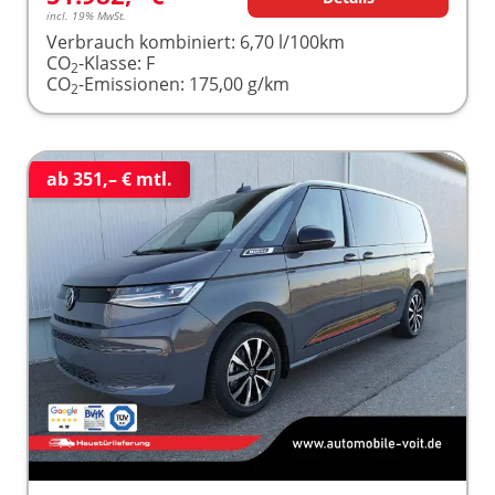
incl. 19% MwSt.
Verbrauch kombiniert:
6,70 l/100km
CO
-Klasse:
F
2
CO
-Emissionen:
175,00 g/km
2
ab 351,– € mtl.