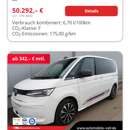
50.292,– €
Details
incl. 19% MwSt.
Verbrauch kombiniert:
6,70 l/100km
CO
-Klasse:
F
2
CO
-Emissionen:
175,00 g/km
2
ab 342,– € mtl.