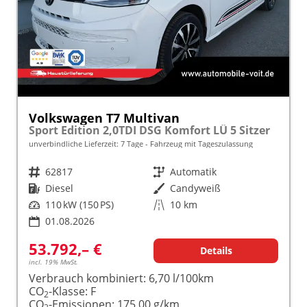
Volkswagen T7 Multivan
Sport Edition 2,0TDI DSG Komfort LÜ 5 Sitzer
unverbindliche Lieferzeit:
7 Tage
Fahrzeug mit Tageszulassung
Fahrzeugnr.
62817
Getriebe
Automatik
Kraftstoff
Diesel
Außenfarbe
Candyweiß
Leistung
110 kW (150 PS)
Kilometerstand
10 km
01.08.2026
53.792,– €
Details
incl. 19% MwSt.
Verbrauch kombiniert:
6,70 l/100km
CO
-Klasse:
F
2
CO
-Emissionen:
175,00 g/km