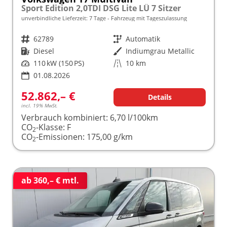
Sport Edition 2,0TDI DSG Lite LÜ 7 Sitzer
unverbindliche Lieferzeit:
7 Tage
Fahrzeug mit Tageszulassung
Fahrzeugnr.
62789
Getriebe
Automatik
Kraftstoff
Diesel
Außenfarbe
Indiumgrau Metallic
Leistung
110 kW (150 PS)
Kilometerstand
10 km
01.08.2026
52.862,– €
Details
incl. 19% MwSt.
Verbrauch kombiniert:
6,70 l/100km
CO
-Klasse:
F
2
CO
-Emissionen:
175,00 g/km
2
ab 360,– € mtl.