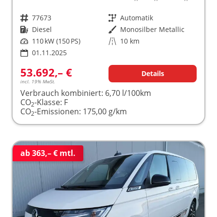
Fahrzeugnr.
77673
Getriebe
Automatik
Kraftstoff
Diesel
Außenfarbe
Monosilber Metallic
Leistung
110 kW (150 PS)
Kilometerstand
10 km
01.11.2025
53.692,– €
Details
incl. 19% MwSt.
Verbrauch kombiniert:
6,70 l/100km
CO
-Klasse:
F
2
CO
-Emissionen:
175,00 g/km
2
ab 363,– € mtl.