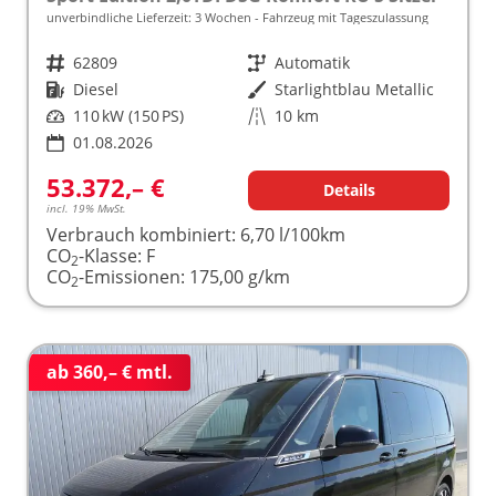
unverbindliche Lieferzeit:
3 Wochen
Fahrzeug mit Tageszulassung
Fahrzeugnr.
62809
Getriebe
Automatik
Kraftstoff
Diesel
Außenfarbe
Starlightblau Metallic
Leistung
110 kW (150 PS)
Kilometerstand
10 km
01.08.2026
53.372,– €
Details
incl. 19% MwSt.
Verbrauch kombiniert:
6,70 l/100km
CO
-Klasse:
F
2
CO
-Emissionen:
175,00 g/km
2
ab 360,– € mtl.