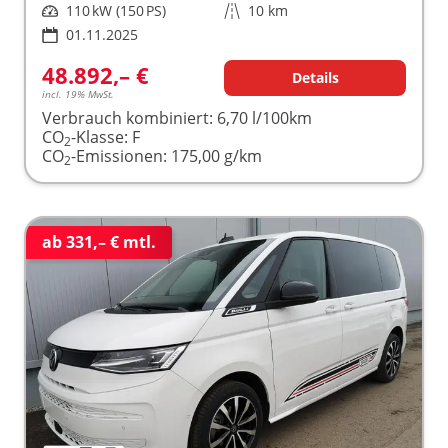
Leistung
110 kW (150 PS)
Kilometerstand
10 km
01.11.2025
48.892,– €
Details
incl. 19% MwSt.
Verbrauch kombiniert:
6,70 l/100km
CO
-Klasse:
F
2
CO
-Emissionen:
175,00 g/km
2
ab 331,– € mtl.