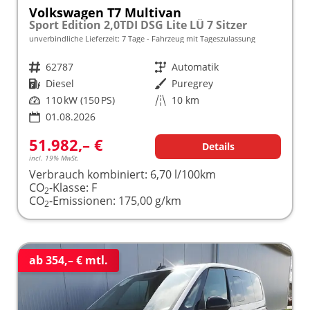
Volkswagen T7 Multivan
Sport Edition 2,0TDI DSG Lite LÜ 7 Sitzer
unverbindliche Lieferzeit:
7 Tage
Fahrzeug mit Tageszulassung
Fahrzeugnr.
62787
Getriebe
Automatik
Kraftstoff
Diesel
Außenfarbe
Puregrey
Leistung
110 kW (150 PS)
Kilometerstand
10 km
01.08.2026
51.982,– €
Details
incl. 19% MwSt.
Verbrauch kombiniert:
6,70 l/100km
CO
-Klasse:
F
2
CO
-Emissionen:
175,00 g/km
2
ab 354,– € mtl.