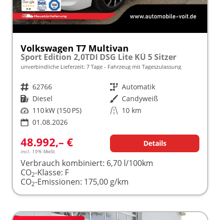
Volkswagen T7 Multivan
Sport Edition 2,0TDI DSG Lite KÜ 5 Sitzer
unverbindliche Lieferzeit:
7 Tage
Fahrzeug mit Tageszulassung
Fahrzeugnr.
62766
Getriebe
Automatik
Kraftstoff
Diesel
Außenfarbe
Candyweiß
Leistung
110 kW (150 PS)
Kilometerstand
10 km
01.08.2026
48.992,– €
Details
incl. 19% MwSt.
Verbrauch kombiniert:
6,70 l/100km
CO
-Klasse:
F
2
CO
-Emissionen:
175,00 g/km
2