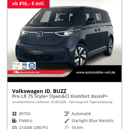
ab 416,– € mtl.
Volkswagen ID. BUZZ
Pro LR 7S Style+ Open&Cl Komfort AssisP+
unverbindliche Lieferzeit:
25.08.2026
Fahrzeug mit Tageszulassung
Fahrzeugnr.
89750
Getriebe
Automatik
Kraftstoff
Elektro
Außenfarbe
Starlight Blue Metallic
Leistung
210 kW (286 PS)
Kilometerstand
10 km