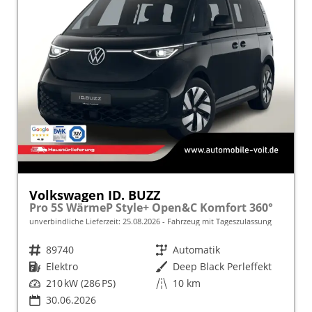
Volkswagen ID. BUZZ
Pro 5S WärmeP Style+ Open&C Komfort 360°
unverbindliche Lieferzeit:
25.08.2026
Fahrzeug mit Tageszulassung
Fahrzeugnr.
89740
Getriebe
Automatik
Kraftstoff
Elektro
Außenfarbe
Deep Black Perleffekt
Leistung
210 kW (286 PS)
Kilometerstand
10 km
30.06.2026