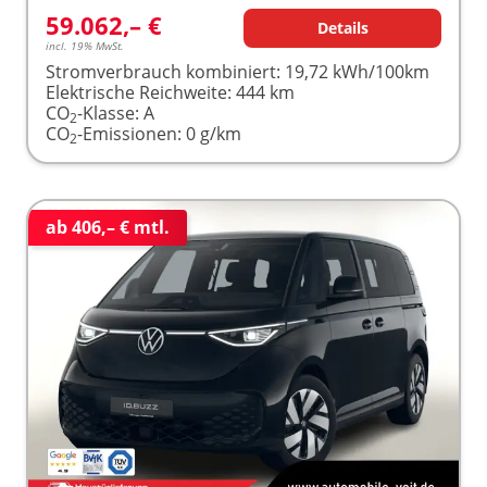
59.062,– €
Details
incl. 19% MwSt.
Stromverbrauch kombiniert:
19,72 kWh/100km
Elektrische Reichweite:
444 km
CO
-Klasse:
A
2
CO
-Emissionen:
0 g/km
2
ab 406,– € mtl.