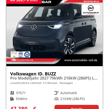
Volkswagen ID. BUZZ
Pro Modelljahr 2027 79kWh 210kW (286PS) LED/SMARTLINK/ACC frei konfigurierbar!
unverbindliche Lieferzeit: 3-5 Monate
Neuwagen
Fahrzeugnr.
97671
Getriebe
Automatik
Kraftstoff
Elektro
Leistung
210 kW (286 PS)
47.380,– €