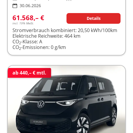
30.06.2026
61.568,– €
Details
incl. 19% MwSt.
Stromverbrauch kombiniert:
20,50 kWh/100km
Elektrische Reichweite:
464 km
CO
-Klasse:
A
2
CO
-Emissionen:
0 g/km
2
ab 440,– € mtl.