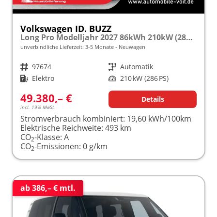
Volkswagen ID. BUZZ
Long Pro Modelljahr 2027 86kWh 210kW (286PS) LED/SMARTLINK frei konfigurierbar!
unverbindliche Lieferzeit: 3-5 Monate
Neuwagen
Fahrzeugnr.
97674
Getriebe
Automatik
Kraftstoff
Elektro
Leistung
210 kW (286 PS)
49.380,– €
Details
incl. 19% MwSt.
Stromverbrauch kombiniert:
19,60 kWh/100km
Elektrische Reichweite:
493 km
CO
-Klasse:
A
2
CO
-Emissionen:
0 g/km
2
ab 386,– € mtl.