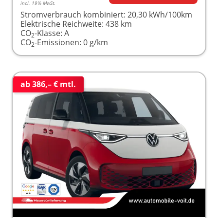
incl. 19% MwSt.
Stromverbrauch kombiniert:
20,30 kWh/100km
Elektrische Reichweite:
438 km
CO
-Klasse:
A
2
CO
-Emissionen:
0 g/km
2
ab 386,– € mtl.