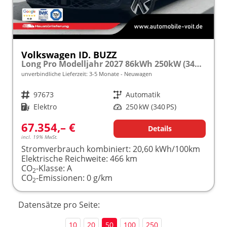
Volkswagen ID. BUZZ
Long Pro Modelljahr 2027 86kWh 250kW (340PS) 4MOTION LED/SMARTLINK/ACC frei konfigurierbar!
unverbindliche Lieferzeit: 3-5 Monate
Neuwagen
Fahrzeugnr.
97673
Getriebe
Automatik
Kraftstoff
Elektro
Leistung
250 kW (340 PS)
67.354,– €
Details
incl. 19% MwSt.
Stromverbrauch kombiniert:
20,60 kWh/100km
Elektrische Reichweite:
466 km
CO
-Klasse:
A
2
CO
-Emissionen:
0 g/km
2
Datensätze pro Seite:
10
20
50
100
250