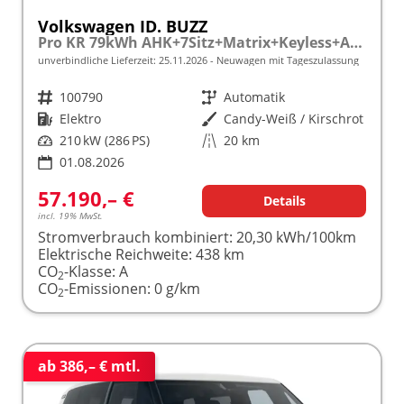
Volkswagen ID. BUZZ
Pro KR 79kWh AHK+7Sitz+Matrix+Keyless+ACC+Kamera+eHeck+WäPu+SideAssist
unverbindliche Lieferzeit:
25.11.2026
Neuwagen mit Tageszulassung
Fahrzeugnr.
100790
Getriebe
Automatik
Kraftstoff
Elektro
Außenfarbe
Candy-Weiß / Kirschrot
Leistung
210 kW (286 PS)
Kilometerstand
20 km
01.08.2026
57.190,– €
Details
incl. 19% MwSt.
Stromverbrauch kombiniert:
20,30 kWh/100km
Elektrische Reichweite:
438 km
CO
-Klasse:
A
2
CO
-Emissionen:
0 g/km
2
ab 386,– € mtl.