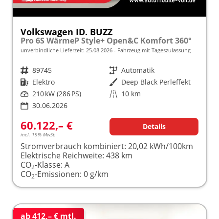
Volkswagen ID. BUZZ
Pro 6S WärmeP Style+ Open&C Komfort 360°
unverbindliche Lieferzeit:
25.08.2026
Fahrzeug mit Tageszulassung
Fahrzeugnr.
89745
Getriebe
Automatik
Kraftstoff
Elektro
Außenfarbe
Deep Black Perleffekt
Leistung
210 kW (286 PS)
Kilometerstand
10 km
30.06.2026
60.122,– €
Details
incl. 19% MwSt.
Stromverbrauch kombiniert:
20,02 kWh/100km
Elektrische Reichweite:
438 km
CO
-Klasse:
A
2
CO
-Emissionen:
0 g/km
2
ab 412,– € mtl.