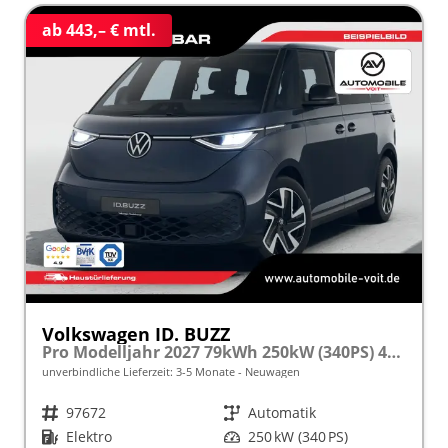
ab 443,– € mtl.
Volkswagen ID. BUZZ
Pro Modelljahr 2027 79kWh 250kW (340PS) 4MOTION LED/SMARTLINK/ACC frei konfigurierbar!
unverbindliche Lieferzeit: 3-5 Monate
Neuwagen
Fahrzeugnr.
97672
Getriebe
Automatik
Kraftstoff
Elektro
Leistung
250 kW (340 PS)