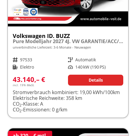
Volkswagen ID. BUZZ
Pure Modelljahr 2027 4J. VW GARANTIE/ACC/LED/PDC frei konfigurierbar!
unverbindliche Lieferzeit: 3-6 Monate
Neuwagen
Fahrzeugnr.
97533
Getriebe
Automatik
Kraftstoff
Elektro
Leistung
140 kW (190 PS)
43.140,– €
Details
incl. 19% MwSt.
Stromverbrauch kombiniert:
19,00 kWh/100km
Elektrische Reichweite:
358 km
CO
-Klasse:
A
2
CO
-Emissionen:
0 g/km
2
ab 320,– € mtl.