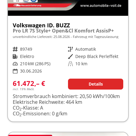
Volkswagen ID. BUZZ
Pro LR 7S Style+ Open&Cl Komfort AssisP+
unverbindliche Lieferzeit:
25.08.2026
Fahrzeug mit Tageszulassung
Fahrzeugnr.
89749
Getriebe
Automatik
Kraftstoff
Elektro
Außenfarbe
Deep Black Perleffekt
Leistung
210 kW (286 PS)
Kilometerstand
10 km
30.06.2026
61.472,– €
Details
incl. 19% MwSt.
Stromverbrauch kombiniert:
20,50 kWh/100km
Elektrische Reichweite:
464 km
CO
-Klasse:
A
2
CO
-Emissionen:
0 g/km
2