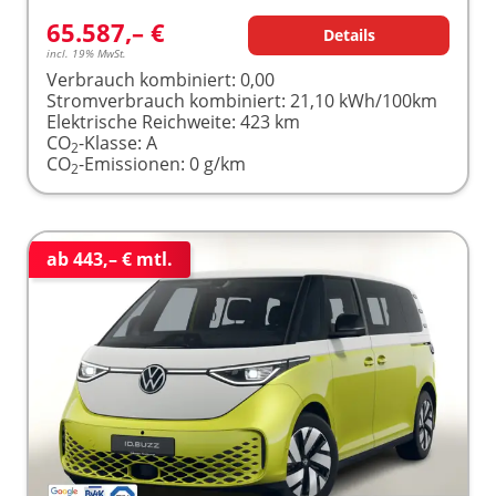
65.587,– €
Details
incl. 19% MwSt.
Verbrauch kombiniert:
0,00
Stromverbrauch kombiniert:
21,10 kWh/100km
Elektrische Reichweite:
423 km
CO
-Klasse:
A
2
CO
-Emissionen:
0 g/km
2
ab 443,– € mtl.