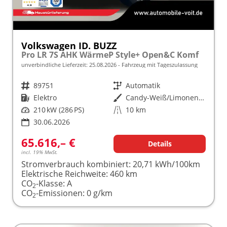
Volkswagen ID. BUZZ
Pro LR 7S AHK WärmeP Style+ Open&C Komf
unverbindliche Lieferzeit:
25.08.2026
Fahrzeug mit Tageszulassung
Fahrzeugnr.
89751
Getriebe
Automatik
Kraftstoff
Elektro
Außenfarbe
Candy-Weiß/Limonengelb Metallic
Leistung
210 kW (286 PS)
Kilometerstand
10 km
30.06.2026
65.616,– €
Details
incl. 19% MwSt.
Stromverbrauch kombiniert:
20,71 kWh/100km
Elektrische Reichweite:
460 km
CO
-Klasse:
A
2
CO
-Emissionen:
0 g/km
2