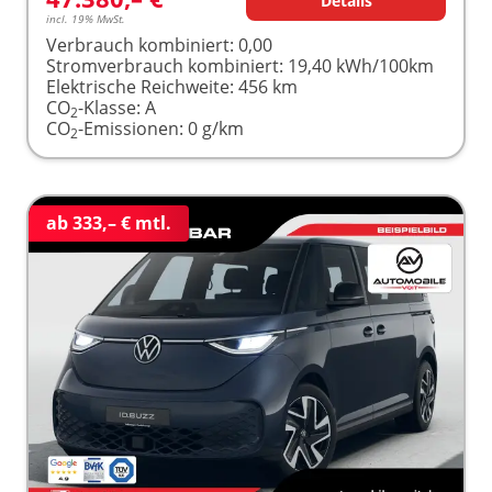
Details
incl. 19% MwSt.
Verbrauch kombiniert:
0,00
Stromverbrauch kombiniert:
19,40 kWh/100km
Elektrische Reichweite:
456 km
CO
-Klasse:
A
2
CO
-Emissionen:
0 g/km
2
ab 333,– € mtl.