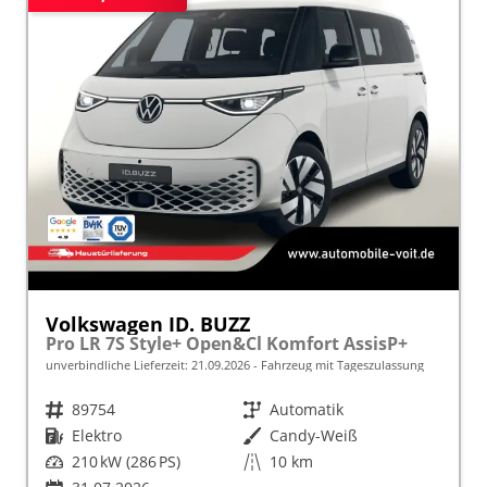
Volkswagen ID. BUZZ
Pro LR 7S Style+ Open&Cl Komfort AssisP+
unverbindliche Lieferzeit:
21.09.2026
Fahrzeug mit Tageszulassung
Fahrzeugnr.
89754
Getriebe
Automatik
Kraftstoff
Elektro
Außenfarbe
Candy-Weiß
Leistung
210 kW (286 PS)
Kilometerstand
10 km