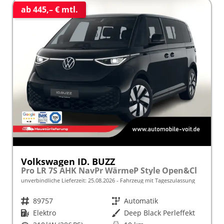
ab 445,– € mtl.
Volkswagen ID. BUZZ
Pro LR 7S AHK NavPr WärmeP Style Open&Cl
unverbindliche Lieferzeit:
25.08.2026
Fahrzeug mit Tageszulassung
Fahrzeugnr.
89757
Getriebe
Automatik
Kraftstoff
Elektro
Außenfarbe
Deep Black Perleffekt