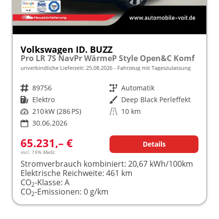
Volkswagen ID. BUZZ
Pro LR 7S NavPr WärmeP Style Open&C Komf
unverbindliche Lieferzeit:
25.08.2026
Fahrzeug mit Tageszulassung
Fahrzeugnr.
89756
Getriebe
Automatik
Kraftstoff
Elektro
Außenfarbe
Deep Black Perleffekt
Leistung
210 kW (286 PS)
Kilometerstand
10 km
30.06.2026
65.231,– €
Details
incl. 19% MwSt.
Stromverbrauch kombiniert:
20,67 kWh/100km
Elektrische Reichweite:
461 km
CO
-Klasse:
A
2
CO
-Emissionen:
0 g/km
2