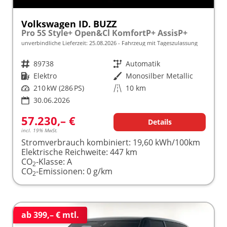
Volkswagen ID. BUZZ
Pro 5S Style+ Open&Cl KomfortP+ AssisP+
unverbindliche Lieferzeit:
25.08.2026
Fahrzeug mit Tageszulassung
Fahrzeugnr.
89738
Getriebe
Automatik
Kraftstoff
Elektro
Außenfarbe
Monosilber Metallic
Leistung
210 kW (286 PS)
Kilometerstand
10 km
30.06.2026
57.230,– €
Details
incl. 19% MwSt.
Stromverbrauch kombiniert:
19,60 kWh/100km
Elektrische Reichweite:
447 km
CO
-Klasse:
A
2
CO
-Emissionen:
0 g/km
2
ab 399,– € mtl.