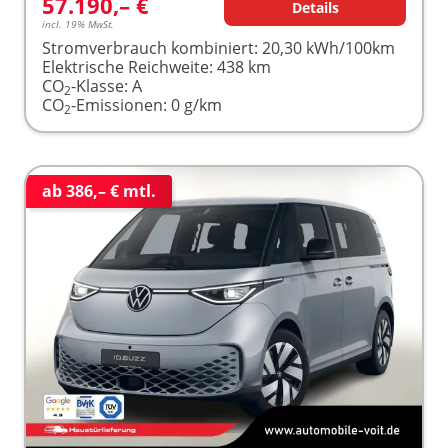
57.190,– €
Details
incl. 19% MwSt.
Stromverbrauch kombiniert:
20,30 kWh/100km
Elektrische Reichweite:
438 km
CO
-Klasse:
A
2
CO
-Emissionen:
0 g/km
2
ab 386,– € mtl.