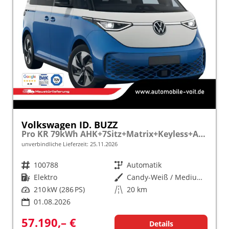
Volkswagen ID. BUZZ
Pro KR 79kWh AHK+7Sitz+Matrix+Keyless+ACC+Kamera+eHeck+WäPu+SideAssist
unverbindliche Lieferzeit:
25.11.2026
Fahrzeugnr.
100788
Getriebe
Automatik
Kraftstoff
Elektro
Außenfarbe
Candy-Weiß / Medium Blue Metallic
Leistung
210 kW (286 PS)
Kilometerstand
20 km
01.08.2026
57.190,– €
Details