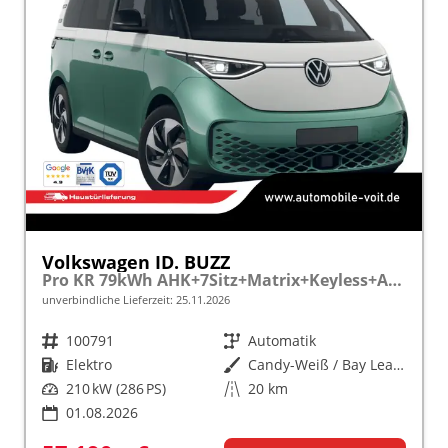
Volkswagen ID. BUZZ
Pro KR 79kWh AHK+7Sitz+Matrix+Keyless+ACC+Kamera+eHeck+WäPu+SideAssist
unverbindliche Lieferzeit:
25.11.2026
Fahrzeugnr.
100791
Getriebe
Automatik
Kraftstoff
Elektro
Außenfarbe
Candy-Weiß / Bay Leaf Green Metallic
Leistung
210 kW (286 PS)
Kilometerstand
20 km
01.08.2026