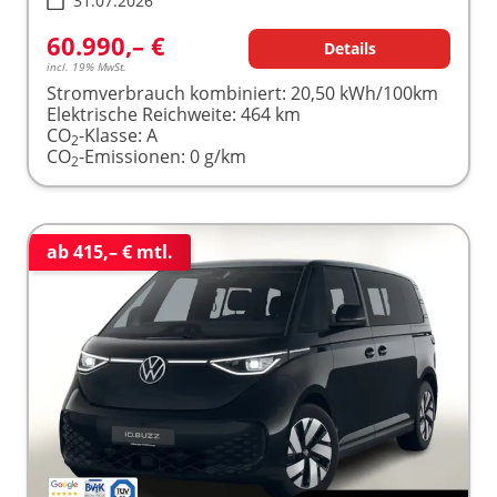
31.07.2026
60.990,– €
Details
incl. 19% MwSt.
Stromverbrauch kombiniert:
20,50 kWh/100km
Elektrische Reichweite:
464 km
CO
-Klasse:
A
2
CO
-Emissionen:
0 g/km
2
ab 415,– € mtl.