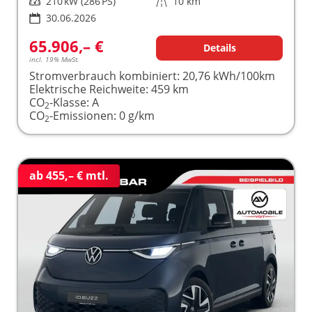
Leistung
210 kW (286 PS)
Kilometerstand
10 km
30.06.2026
65.906,– €
Details
incl. 19% MwSt.
Stromverbrauch kombiniert:
20,76 kWh/100km
Elektrische Reichweite:
459 km
CO
-Klasse:
A
2
CO
-Emissionen:
0 g/km
2
ab 455,– € mtl.