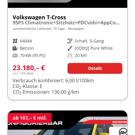
Volkswagen T-Cross
95PS Climatronic+Sitzheiz+PDCvohi+AppConnect+Side+TravelAssist+ACC
unverbindliche Lieferzeit:
10 Tage
Neuwagen
Fahrzeugnr.
64044
Getriebe
Schalt. 5-Gang
Kraftstoff
Benzin
Außenfarbe
[0Q0Q] Pure White
Leistung
70 kW (95 PS)
Kilometerstand
20 km
23.180,– €
Details
incl. 19% MwSt.
Verbrauch kombiniert:
6,00 l/100km
CO
-Klasse:
E
2
CO
-Emissionen:
136,00 g/km
2
ab 161,– € mtl.