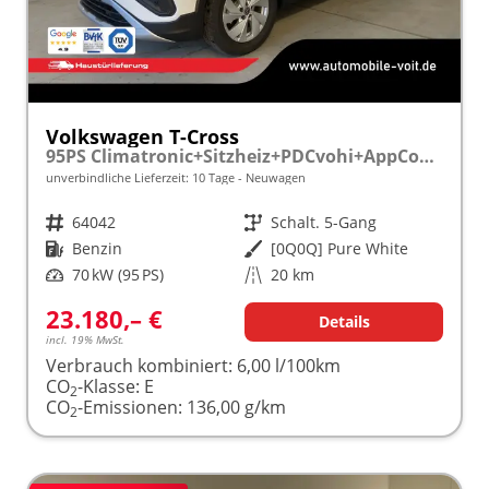
Volkswagen T-Cross
95PS Climatronic+Sitzheiz+PDCvohi+AppConnect+Side+TravelAssist+ACC
unverbindliche Lieferzeit:
10 Tage
Neuwagen
Fahrzeugnr.
64042
Getriebe
Schalt. 5-Gang
Kraftstoff
Benzin
Außenfarbe
[0Q0Q] Pure White
Leistung
70 kW (95 PS)
Kilometerstand
20 km
23.180,– €
Details
incl. 19% MwSt.
Verbrauch kombiniert:
6,00 l/100km
CO
-Klasse:
E
2
CO
-Emissionen:
136,00 g/km
2