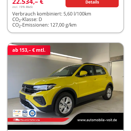
22.534,– €
Details
incl. 19% MwSt.
Verbrauch kombiniert:
5,60 l/100km
CO
-Klasse:
D
2
CO
-Emissionen:
127,00 g/km
2
ab 153,– € mtl.