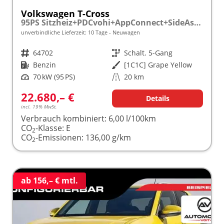
Volkswagen T-Cross
95PS Sitzheiz+PDCvohi+AppConnect+SideAssist+TravelAssist+ACC+Klima
unverbindliche Lieferzeit:
10 Tage
Neuwagen
Fahrzeugnr.
64702
Getriebe
Schalt. 5-Gang
Kraftstoff
Benzin
Außenfarbe
[1C1C] Grape Yellow
Leistung
70 kW (95 PS)
Kilometerstand
20 km
22.680,– €
Details
incl. 19% MwSt.
Verbrauch kombiniert:
6,00 l/100km
CO
-Klasse:
E
2
CO
-Emissionen:
136,00 g/km
2
ab 156,– € mtl.