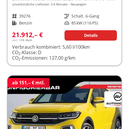
unverbindliche Lieferzeit: 3-6 Monate
Neuwagen
Fahrzeugnr.
39276
Getriebe
Schalt. 6-Gang
Kraftstoff
Benzin
Leistung
85 kW (116 PS)
21.912,– €
Details
incl. 19% MwSt.
Verbrauch kombiniert:
5,60 l/100km
CO
-Klasse:
D
2
CO
-Emissionen:
127,00 g/km
2
ab 151,– € mtl.