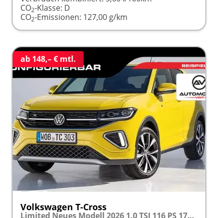
CO
-Klasse:
D
2
CO
-Emissionen:
127,00 g/km
2
ab 148,– € mtl.
Volkswagen T-Cross
Limited Neues Modell 2026 1.0 TSI 116 PS 17" Kamera, Alu, Parksensoren vo/hi, LED-Scheinwerfer, Radio Composition 8", App-Connect, Klima, M-Lederlenkrad, Digitales Cockpit, Müdigkeitserkennung, Dachreling, Lane Assist, Armlehne vorn