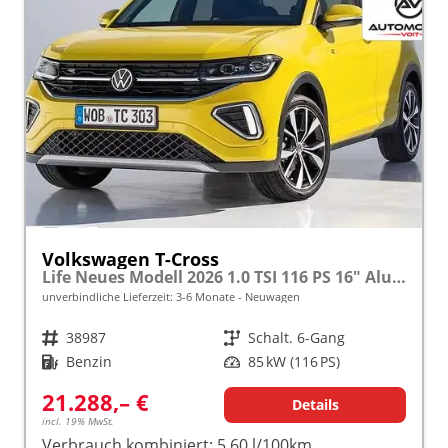
Volkswagen T-Cross
Life Neues Modell 2026 1.0 TSI 116 PS 16" Alu, Parksensoren vo/hi, LED-Scheinwerfer, Radio Composition 8", App-Connect, Klima, M-Lederlenkrad, Digitales Cockpit, Müdigkeitserkennung, Dachreling, Lane Assist, Armlehne vorn
unverbindliche Lieferzeit: 3-6 Monate
Neuwagen
Fahrzeugnr.
38987
Getriebe
Schalt. 6-Gang
Kraftstoff
Benzin
Leistung
85 kW (116 PS)
21.288,– €
Details
incl. 19% MwSt.
Verbrauch kombiniert:
5,60 l/100km