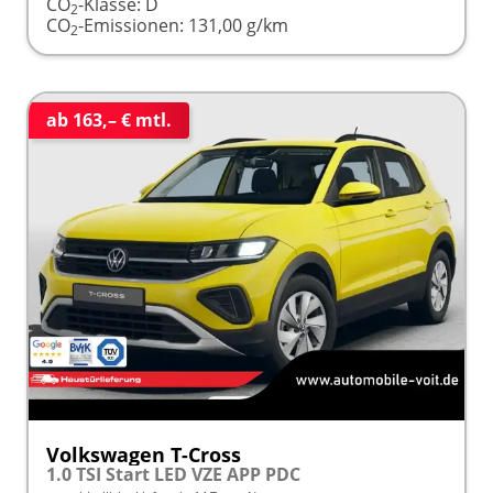
CO
-Klasse:
D
2
CO
-Emissionen:
131,00 g/km
2
ab 163,– € mtl.
Volkswagen T-Cross
1.0 TSI Start LED VZE APP PDC