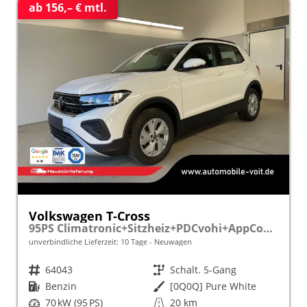
ab 156,– € mtl.
Volkswagen T-Cross
95PS Climatronic+Sitzheiz+PDCvohi+AppConnect+Side+TravelAssist+ACC
unverbindliche Lieferzeit:
10 Tage
Neuwagen
Fahrzeugnr.
64043
Getriebe
Schalt. 5-Gang
Kraftstoff
Benzin
Außenfarbe
[0Q0Q] Pure White
Leistung
70 kW (95 PS)
Kilometerstand
20 km