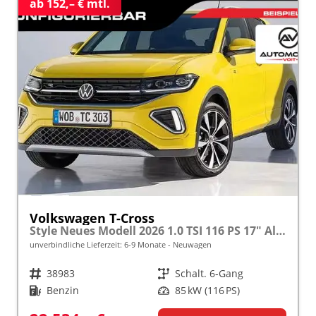
ab 152,– € mtl.
Volkswagen T-Cross
Style Neues Modell 2026 1.0 TSI 116 PS 17" Alu, MATRIX-LED-Scheinwerfer (IQ Light), Adaptiver Tempomat ACC, Parksensoren vo/hi, Radio "Ready2Discover", Wireless App-Connect, Klima, M-Lederlenkrad, Digitales Cockpit, Müdigkeitserkennung
unverbindliche Lieferzeit: 6-9 Monate
Neuwagen
Fahrzeugnr.
38983
Getriebe
Schalt. 6-Gang
Kraftstoff
Benzin
Leistung
85 kW (116 PS)