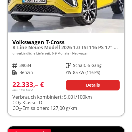
Volkswagen T-Cross
R-Line Neues Modell 2026 1.0 TSI 116 PS 17" Alu, LED-Scheinwerfer, Adaptiver Tempomat ACC, Parksensoren vo/hi, Radio "Ready2Discover", Wireless App-Connect, Klima, M-Lederlenkrad, Digitales Cockpit, Müdigkeitserkennung, Stoßfänger im R-Design
unverbindliche Lieferzeit: 6-9 Monate
Neuwagen
Fahrzeugnr.
39034
Getriebe
Schalt. 6-Gang
Kraftstoff
Benzin
Leistung
85 kW (116 PS)
22.333,– €
Details
incl. 19% MwSt.
Verbrauch kombiniert:
5,60 l/100km
CO
-Klasse:
D
2
CO
-Emissionen:
127,00 g/km
2