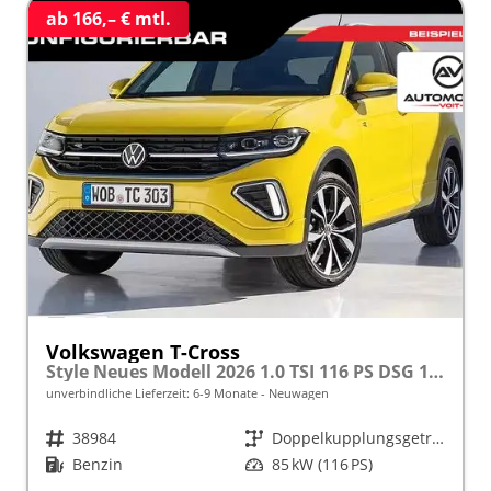
ab 166,– € mtl.
Volkswagen T-Cross
Style Neues Modell 2026 1.0 TSI 116 PS DSG 17" Alu, MATRIX-LED-Scheinwerfer (IQ Light), Adaptiver Tempomat ACC, Parksensoren vo/hi, Radio "Ready2Discover", Wireless App-Connect, Klima, M-Lederlenkrad, Digitales Cockpit, Müdigkeitserkennung
unverbindliche Lieferzeit: 6-9 Monate
Neuwagen
Fahrzeugnr.
38984
Getriebe
Doppelkupplungsgetriebe (DSG)
Kraftstoff
Benzin
Leistung
85 kW (116 PS)