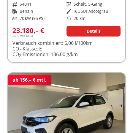
Fahrzeugnr.
64041
Getriebe
Schalt. 5-Gang
Kraftstoff
Benzin
Außenfarbe
[6U6U] Ascotgrau
Leistung
70 kW (95 PS)
Kilometerstand
20 km
23.180,– €
Details
incl. 19% MwSt.
Verbrauch kombiniert:
6,00 l/100km
CO
-Klasse:
E
2
CO
-Emissionen:
136,00 g/km
2
ab 156,– € mtl.