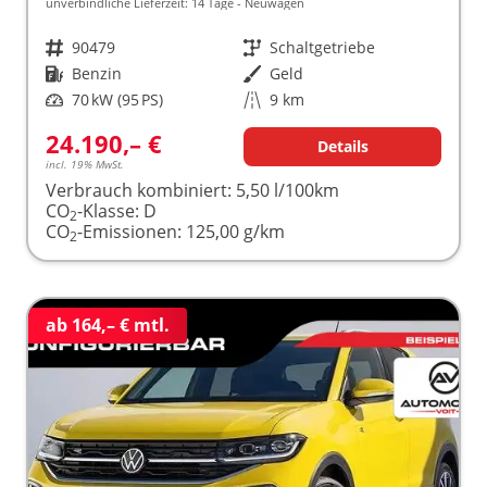
unverbindliche Lieferzeit:
14 Tage
Neuwagen
Fahrzeugnr.
90479
Getriebe
Schaltgetriebe
Kraftstoff
Benzin
Außenfarbe
Geld
Leistung
70 kW (95 PS)
Kilometerstand
9 km
24.190,– €
Details
incl. 19% MwSt.
Verbrauch kombiniert:
5,50 l/100km
CO
-Klasse:
D
2
CO
-Emissionen:
125,00 g/km
2
ab 164,– € mtl.