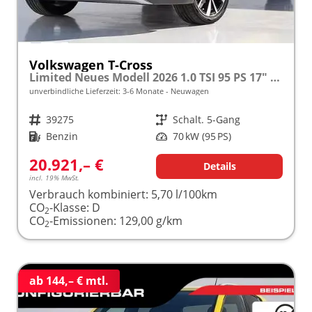
Volkswagen T-Cross
Limited Neues Modell 2026 1.0 TSI 95 PS 17" Kamera, Alu, Parksensoren vo/hi, LED-Scheinwerfer, Radio Composition 8", App-Connect, Klima, M-Lederlenkrad, Digitales Cockpit, Müdigkeitserkennung, Dachreling, Lane Assist, Armlehne vorn
unverbindliche Lieferzeit: 3-6 Monate
Neuwagen
Fahrzeugnr.
39275
Getriebe
Schalt. 5-Gang
Kraftstoff
Benzin
Leistung
70 kW (95 PS)
20.921,– €
Details
incl. 19% MwSt.
Verbrauch kombiniert:
5,70 l/100km
CO
-Klasse:
D
2
CO
-Emissionen:
129,00 g/km
2
ab 144,– € mtl.