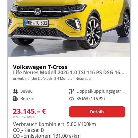
Volkswagen T-Cross
Life Neues Modell 2026 1.0 TSI 116 PS DSG 16" Alu, Parksensoren vo/hi, LED-Scheinwerfer, Radio Composition 8", App-Connect, Klima, M-Lederlenkrad, Digitales Cockpit, Müdigkeitserkennung, Dachreling, Lane Assist, Armlehne vorn
unverbindliche Lieferzeit: 3-6 Monate
Neuwagen
Fahrzeugnr.
38986
Getriebe
Doppelkupplungsgetriebe (DSG)
Kraftstoff
Benzin
Leistung
85 kW (116 PS)
23.145,– €
Details
incl. 19% MwSt.
Verbrauch kombiniert:
5,80 l/100km
CO
-Klasse:
D
2
CO
-Emissionen:
131,00 g/km
2