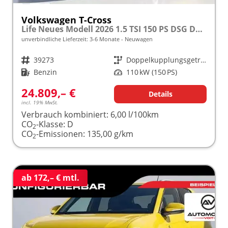
Volkswagen T-Cross
Life Neues Modell 2026 1.5 TSI 150 PS DSG DSG/AUTOMATIK, 16" Alu, Parksensoren vo/hi, LED-Scheinwerfer, Radio Composition 8", App-Connect, Klima, M-Lederlenkrad, Digitales Cockpit, Müdigkeitserkennung, Dachreling, Lane Assist, Armlehne vorn
unverbindliche Lieferzeit: 3-6 Monate
Neuwagen
Fahrzeugnr.
39273
Getriebe
Doppelkupplungsgetriebe (DSG)
Kraftstoff
Benzin
Leistung
110 kW (150 PS)
24.809,– €
Details
incl. 19% MwSt.
Verbrauch kombiniert:
6,00 l/100km
CO
-Klasse:
D
2
CO
-Emissionen:
135,00 g/km
2
ab 172,– € mtl.