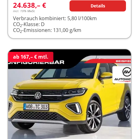
24.638,– €
Details
incl. 19% MwSt.
Verbrauch kombiniert:
5,80 l/100km
CO
-Klasse:
D
2
CO
-Emissionen:
131,00 g/km
2
ab 167,– € mtl.