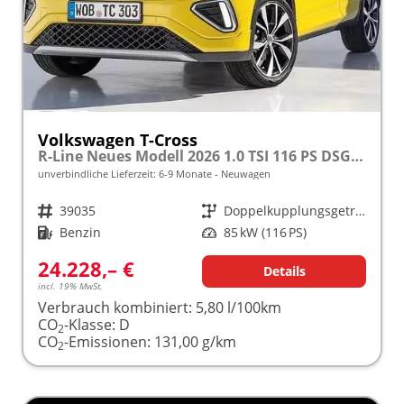
Volkswagen T-Cross
R-Line Neues Modell 2026 1.0 TSI 116 PS DSG 17" Alu, LED-Scheinwerfer, Adaptiver Tempomat ACC, Parksensoren vo/hi, Radio "Ready2Discover", Wireless App-Connect, Klima, M-Lederlenkrad, Digitales Cockpit, Müdigkeitserkennung, Stoßfänger im R-Design
unverbindliche Lieferzeit: 6-9 Monate
Neuwagen
Fahrzeugnr.
39035
Getriebe
Doppelkupplungsgetriebe (DSG)
Kraftstoff
Benzin
Leistung
85 kW (116 PS)
24.228,– €
Details
incl. 19% MwSt.
Verbrauch kombiniert:
5,80 l/100km
CO
-Klasse:
D
2
CO
-Emissionen:
131,00 g/km
2