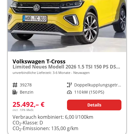
Volkswagen T-Cross
Limited Neues Modell 2026 1.5 TSI 150 PS DSG 17" Kamera, Alu, Parksensoren vo/hi, LED-Scheinwerfer, Radio Composition 8", App-Connect, Klima, M-Lederlenkrad, Digitales Cockpit, Müdigkeitserkennung, Dachreling, Lane Assist, Armlehne vorn
unverbindliche Lieferzeit: 3-6 Monate
Neuwagen
Fahrzeugnr.
39278
Getriebe
Doppelkupplungsgetriebe (DSG)
Kraftstoff
Benzin
Leistung
110 kW (150 PS)
25.492,– €
Details
incl. 19% MwSt.
Verbrauch kombiniert:
6,00 l/100km
CO
-Klasse:
D
2
CO
-Emissionen:
135,00 g/km
2