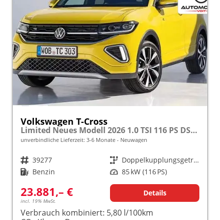
Volkswagen T-Cross
Limited Neues Modell 2026 1.0 TSI 116 PS DSG 17" Kamera, Alu, Parksensoren vo/hi, LED-Scheinwerfer, Radio Composition 8", App-Connect, Klima, M-Lederlenkrad, Digitales Cockpit, Müdigkeitserkennung, Dachreling, Lane Assist, Armlehne vorn
unverbindliche Lieferzeit: 3-6 Monate
Neuwagen
Fahrzeugnr.
39277
Getriebe
Doppelkupplungsgetriebe (DSG)
Kraftstoff
Benzin
Leistung
85 kW (116 PS)
23.881,– €
Details
incl. 19% MwSt.
Verbrauch kombiniert:
5,80 l/100km