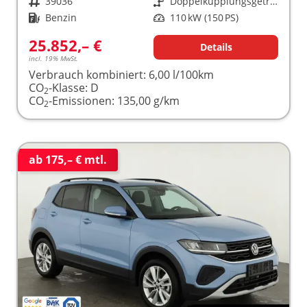
Fahrzeugnr.
39036
Getriebe
Doppelkupplungsgetriebe (DSG)
Kraftstoff
Benzin
Leistung
110 kW (150 PS)
25.852,– €
Details
incl. 19% MwSt.
Verbrauch kombiniert:
6,00 l/100km
CO
-Klasse:
D
2
CO
-Emissionen:
135,00 g/km
2
ab 175,– € mtl.