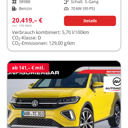
Fahrzeugnr.
38988
Getriebe
Schalt. 5-Gang
Kraftstoff
Benzin
Leistung
70 kW (95 PS)
20.419,– €
Details
incl. 19% MwSt.
Verbrauch kombiniert:
5,70 l/100km
CO
-Klasse:
D
2
CO
-Emissionen:
129,00 g/km
2
ab 141,– € mtl.