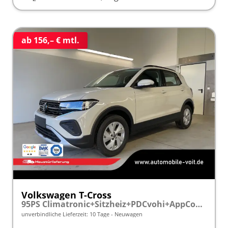
ab 156,– € mtl.
Volkswagen T-Cross
95PS Climatronic+Sitzheiz+PDCvohi+AppConnect+Side+TravelAssist+ACC
unverbindliche Lieferzeit:
10 Tage
Neuwagen