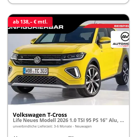
ab 138,– € mtl.
Volkswagen T-Cross
Life Neues Modell 2026 1.0 TSI 95 PS 16" Alu, Parksensoren vo/hi, LED-Scheinwerfer, Radio Composition 8", App-Connect, Klima, M-Lederlenkrad, Digitales Cockpit, Müdigkeitserkennung, Dachreling, Lane Assist, Armlehne vorn
unverbindliche Lieferzeit: 3-6 Monate
Neuwagen