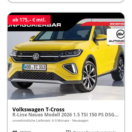
ab 175,– € mtl.
Volkswagen T-Cross
R-Line Neues Modell 2026 1.5 TSI 150 PS DSG 17" Alu, LED-Scheinwerfer, Adaptiver Tempomat ACC, Parksensoren vo/hi, Radio "Ready2Discover", Wireless App-Connect, Klima, M-Lederlenkrad, Digitales Cockpit, Müdigkeitserkennung, Stoßfänger im R-Design
unverbindliche Lieferzeit: 6-9 Monate
Neuwagen