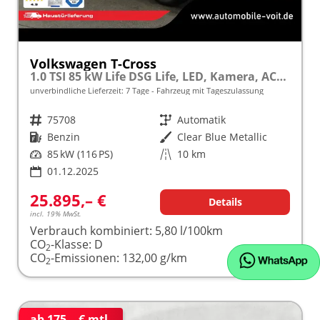
Volkswagen T-Cross
1.0 TSI 85 kW Life DSG Life, LED, Kamera, ACC, Side, Winter, 17-Zoll, 3-J. Garantie
unverbindliche Lieferzeit:
7 Tage
Fahrzeug mit Tageszulassung
Fahrzeugnr.
75708
Getriebe
Automatik
Kraftstoff
Benzin
Außenfarbe
Clear Blue Metallic
Leistung
85 kW (116 PS)
Kilometerstand
10 km
01.12.2025
25.895,– €
Details
incl. 19% MwSt.
Verbrauch kombiniert:
5,80 l/100km
CO
-Klasse:
D
2
CO
-Emissionen:
132,00 g/km
2
ab 175,– € mtl.