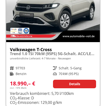
Volkswagen T-Cross
Trend 1.0 TSI 70kW (95PS) 5G-Schalt. ACC/LED/Bluetooth frei konfigurierbar!
unverbindliche Lieferzeit: 4-7 Monate
Neuwagen
Fahrzeugnr.
97703
Getriebe
Schalt. 5-Gang
Kraftstoff
Benzin
Leistung
70 kW (95 PS)
18.990,– €
Details
incl. 19% MwSt.
Verbrauch kombiniert:
5,70 l/100km
CO
-Klasse:
D
2
CO
-Emissionen:
129,00 g/km
2