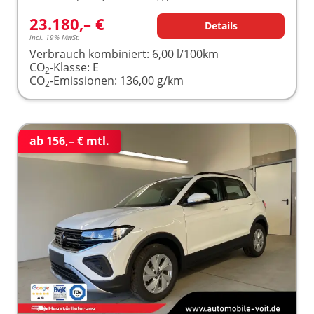
23.180,– €
Details
incl. 19% MwSt.
Verbrauch kombiniert:
6,00 l/100km
CO
-Klasse:
E
2
CO
-Emissionen:
136,00 g/km
2
ab 156,– € mtl.