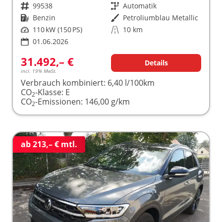
Fahrzeugnr.
99538
Getriebe
Automatik
Kraftstoff
Benzin
Außenfarbe
Petroliumblau Metallic
Leistung
110 kW (150 PS)
Kilometerstand
10 km
01.06.2026
31.492,– €
Details
incl. 19% MwSt.
Verbrauch kombiniert:
6,40 l/100km
CO
-Klasse:
E
2
CO
-Emissionen:
146,00 g/km
2
ab 213,– € mtl.