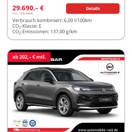
29.690,– €
Details
incl. 19% MwSt.
Verbrauch kombiniert:
6,00 l/100km
CO
-Klasse:
E
2
CO
-Emissionen:
137,00 g/km
2
ab 202,– € mtl.