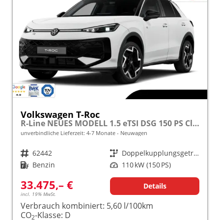
Volkswagen T-Roc
R-Line NEUES MODELL 1.5 eTSI DSG 150 PS Climatronic LED App Connect
unverbindliche Lieferzeit: 4-7 Monate
Neuwagen
Fahrzeugnr.
62442
Getriebe
Doppelkupplungsgetriebe (DSG)
Kraftstoff
Benzin
Leistung
110 kW (150 PS)
33.475,– €
Details
incl. 19% MwSt.
Verbrauch kombiniert:
5,60 l/100km
CO
-Klasse:
D
2