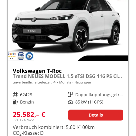
Volkswagen T-Roc
Trend NEUES MODELL 1.5 eTSI DSG 116 PS Climatronic LED App Connect
unverbindliche Lieferzeit: 4-7 Monate
Neuwagen
Fahrzeugnr.
62428
Getriebe
Doppelkupplungsgetriebe (DSG)
Kraftstoff
Benzin
Leistung
85 kW (116 PS)
25.582,– €
Details
incl. 19% MwSt.
Verbrauch kombiniert:
5,60 l/100km
CO
-Klasse:
D
2