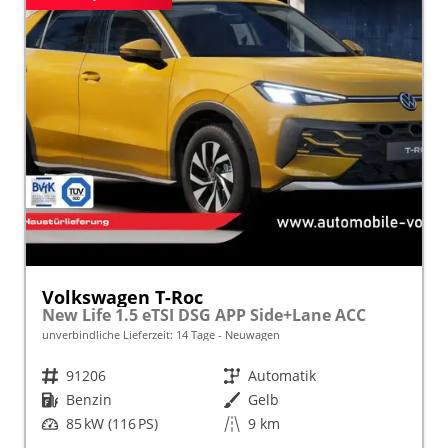
Volkswagen T-Roc
New Life 1.5 eTSI DSG APP Side+Lane ACC
unverbindliche Lieferzeit:
14 Tage
Neuwagen
Fahrzeugnr.
91206
Getriebe
Automatik
Kraftstoff
Benzin
Außenfarbe
Gelb
Leistung
85 kW (116 PS)
Kilometerstand
9 km