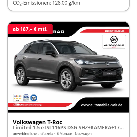
CO
-Emissionen:
128,00 g/km
2
ab 187,– € mtl.
Volkswagen T-Roc
Limited 1.5 eTSI 116PS DSG SHZ+KAMERA+17" ALU+ACC+LED+KLIMA+PARK ASSIST frei konfigurierbar!
unverbindliche Lieferzeit: 4-6 Monate
Neuwagen