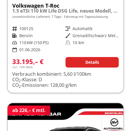
Volkswagen T-Roc
1.5 eTSI 110 kW Life DSG Life, neues Modell, LED, Kamera, Side, Winter, 17-Zoll
unverbindliche Lieferzeit:
7 Tage
Fahrzeug mit Tageszulassung
Fahrzeugnr.
100125
Getriebe
Automatik
Kraftstoff
Benzin
Außenfarbe
Grenadillschwarz Metallic
Leistung
110 kW (150 PS)
Kilometerstand
10 km
01.06.2026
33.195,– €
Details
incl. 19% MwSt.
Verbrauch kombiniert:
5,60 l/100km
CO
-Klasse:
D
2
CO
-Emissionen:
128,00 g/km
2
ab 226,– € mtl.