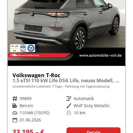
Volkswagen T-Roc
1.5 eTSI 110 kW Life DSG Life, neues Modell, LED, Kamera, Side, Winter, 17-Zoll
unverbindliche Lieferzeit:
7 Tage
Fahrzeug mit Tageszulassung
Fahrzeugnr.
99899
Getriebe
Automatik
Kraftstoff
Benzin
Außenfarbe
Wolf Grey Metallic
Leistung
110 kW (150 PS)
Kilometerstand
10 km
01.06.2026
33.195,– €
Details