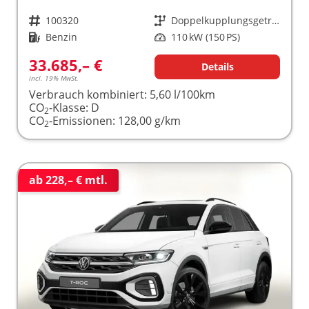
Fahrzeugnr.
100320
Getriebe
Doppelkupplungsgetriebe (DSG)
Kraftstoff
Benzin
Leistung
110 kW (150 PS)
33.685,– €
Details
incl. 19% MwSt.
Verbrauch kombiniert:
5,60 l/100km
CO
-Klasse:
D
2
CO
-Emissionen:
128,00 g/km
2
ab 228,– € mtl.