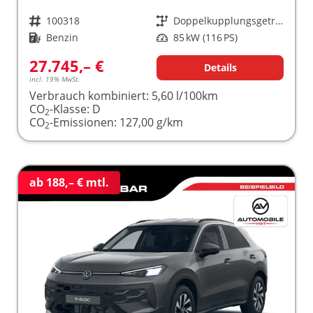
Fahrzeugnr.
100318
Getriebe
Doppelkupplungsgetriebe (DSG)
Kraftstoff
Benzin
Leistung
85 kW (116 PS)
27.745,– €
Details
incl. 19% MwSt.
Verbrauch kombiniert:
5,60 l/100km
CO
-Klasse:
D
2
CO
-Emissionen:
127,00 g/km
2
ab 188,– € mtl.