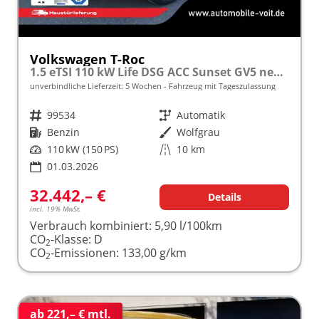
Volkswagen T-Roc
1.5 eTSI 110 kW Life DSG ACC Sunset GV5 neues Modell
unverbindliche Lieferzeit:
5 Wochen
Fahrzeug mit Tageszulassung
Fahrzeugnr.
99534
Getriebe
Automatik
Kraftstoff
Benzin
Außenfarbe
Wolfgrau
Leistung
110 kW (150 PS)
Kilometerstand
10 km
01.03.2026
32.442,– €
Details
incl. 19% MwSt.
Verbrauch kombiniert:
5,90 l/100km
CO
-Klasse:
D
2
CO
-Emissionen:
133,00 g/km
2
ab 221,– € mtl.