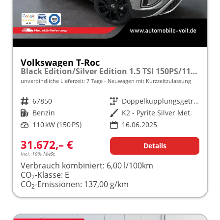
Volkswagen T-Roc
Black Edition/Silver Edition 1.5 TSI 150PS/110kW DSG 2025 +Black Paket+19"ALU+MATRIX+PANO
unverbindliche Lieferzeit:
7 Tage
Neuwagen mit Kurzzeitzulassung
Fahrzeugnr.
67850
Getriebe
Doppelkupplungsgetriebe (DSG)
Kraftstoff
Benzin
Außenfarbe
K2 - Pyrite Silver Met.
Leistung
110 kW (150 PS)
16.06.2025
31.672,– €
Details
incl. 19% MwSt.
Verbrauch kombiniert:
6,00 l/100km
CO
-Klasse:
E
2
CO
-Emissionen:
137,00 g/km
2