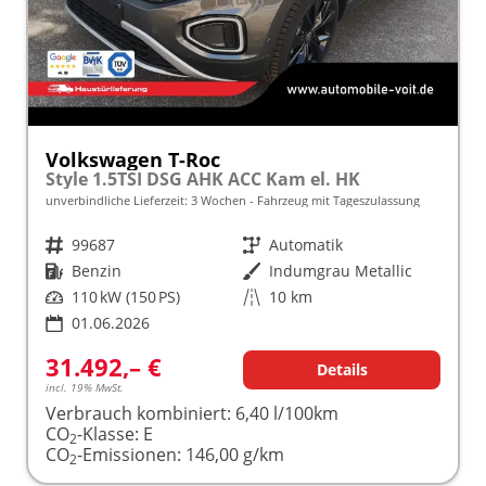
Volkswagen T-Roc
Style 1.5TSI DSG AHK ACC Kam el. HK
unverbindliche Lieferzeit:
3 Wochen
Fahrzeug mit Tageszulassung
Fahrzeugnr.
99687
Getriebe
Automatik
Kraftstoff
Benzin
Außenfarbe
Indumgrau Metallic
Leistung
110 kW (150 PS)
Kilometerstand
10 km
01.06.2026
31.492,– €
Details
incl. 19% MwSt.
Verbrauch kombiniert:
6,40 l/100km
CO
-Klasse:
E
2
CO
-Emissionen:
146,00 g/km
2