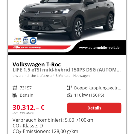
Volkswagen T-Roc
LIFE 1.5 eTSI mild-hybrid 150PS DSG (AUTOMATIK), 16" Alufelgen, ACC Tempomat, Climatronic, Rückfahrkamera, Parksensoren vorne/hinten, Radio 12,9" + Wireless App-Connect, Toter-Winkel-Warner, M-Lederlenkrad, Armlehne vorn, LED-Scheinwerfer, Dachreling
unverbindliche Lieferzeit: 4-6 Monate
Neuwagen
Fahrzeugnr.
73157
Getriebe
Doppelkupplungsgetriebe (DSG)
Kraftstoff
Benzin
Leistung
110 kW (150 PS)
30.312,– €
Details
incl. 19% MwSt.
Verbrauch kombiniert:
5,60 l/100km
CO
-Klasse:
D
2
CO
-Emissionen:
128,00 g/km
2