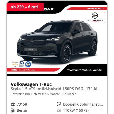
ab 229,– € mtl.
Volkswagen T-Roc
Style 1.5 eTSI mild-hybrid 150PS DSG, 17" Alu, ErgoActive Sitze + Massage, Sitzheizung, M-Lederlenkrad beheizt, Keyless, Digital Cockpit Pro, Alarmanlage, ACC Tempomat, 3Z-Climatronic, ParkAssist Kamera, Radio 12,9"/Wireless App-Connect, LED-Scheinwerfer PLUS
unverbindliche Lieferzeit: 4-6 Monate
Neuwagen
Fahrzeugnr.
73158
Getriebe
Doppelkupplungsgetriebe (DSG)
Kraftstoff
Benzin
Leistung
110 kW (150 PS)