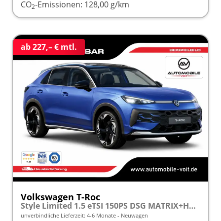
CO
-Emissionen:
128,00 g/km
2
ab 227,– € mtl.
Volkswagen T-Roc
Style Limited 1.5 eTSI 150PS DSG MATRIX+HuD+360 KAM+SHZ+MASSAGE+ACC+eHK+17" ALU frei konfigurierbar!
unverbindliche Lieferzeit: 4-6 Monate
Neuwagen