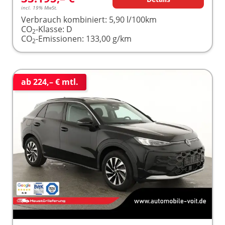
incl. 19% MwSt.
Verbrauch kombiniert:
5,90 l/100km
CO
-Klasse:
D
2
CO
-Emissionen:
133,00 g/km
2
ab 224,– € mtl.