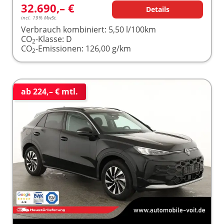
32.690,– €
Details
incl. 19% MwSt.
Verbrauch kombiniert:
5,50 l/100km
CO
-Klasse:
D
2
CO
-Emissionen:
126,00 g/km
2
ab 224,– € mtl.