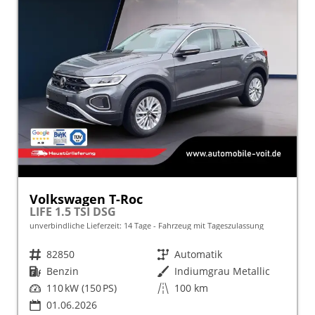
Volkswagen T-Roc
LIFE 1.5 TSI DSG
unverbindliche Lieferzeit:
14 Tage
Fahrzeug mit Tageszulassung
Fahrzeugnr.
82850
Getriebe
Automatik
Kraftstoff
Benzin
Außenfarbe
Indiumgrau Metallic
Leistung
110 kW (150 PS)
Kilometerstand
100 km
01.06.2026