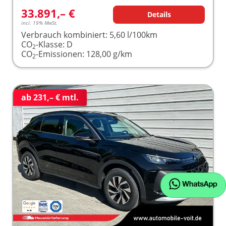
33.891,– €
Details
incl. 19% MwSt.
Verbrauch kombiniert:
5,60 l/100km
CO
-Klasse:
D
2
CO
-Emissionen:
128,00 g/km
2
ab 231,– € mtl.