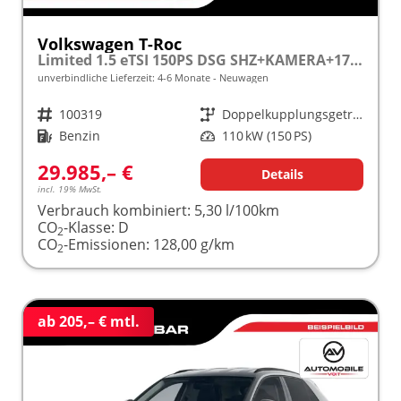
Volkswagen T-Roc
Limited 1.5 eTSI 150PS DSG SHZ+KAMERA+17" ALU+ACC+LED+KLIMA+PARK ASSIST frei konfigurierbar!
unverbindliche Lieferzeit: 4-6 Monate
Neuwagen
Fahrzeugnr.
100319
Getriebe
Doppelkupplungsgetriebe (DSG)
Kraftstoff
Benzin
Leistung
110 kW (150 PS)
29.985,– €
Details
incl. 19% MwSt.
Verbrauch kombiniert:
5,30 l/100km
CO
-Klasse:
D
2
CO
-Emissionen:
128,00 g/km
2
ab 205,– € mtl.