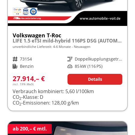
Volkswagen T-Roc
LIFE 1.5 eTSI mild-hybrid 116PS DSG (AUTOMATIK), 16" Alufelgen, ACC Tempomat, Climatronic, Rückfahrkamera, Parksensoren vorne/hinten, Radio 12,9" + Wireless App-Connect, Toter-Winkel-Warner, M-Lederlenkrad, Armlehne vorn, LED-Scheinwerfer, Dachreling
unverbindliche Lieferzeit: 4-6 Monate
Neuwagen
Fahrzeugnr.
73154
Getriebe
Doppelkupplungsgetriebe (DSG)
Kraftstoff
Benzin
Leistung
85 kW (116 PS)
27.914,– €
Details
incl. 19% MwSt.
Verbrauch kombiniert:
5,60 l/100km
CO
-Klasse:
D
2
CO
-Emissionen:
128,00 g/km
2
ab 200,– € mtl.