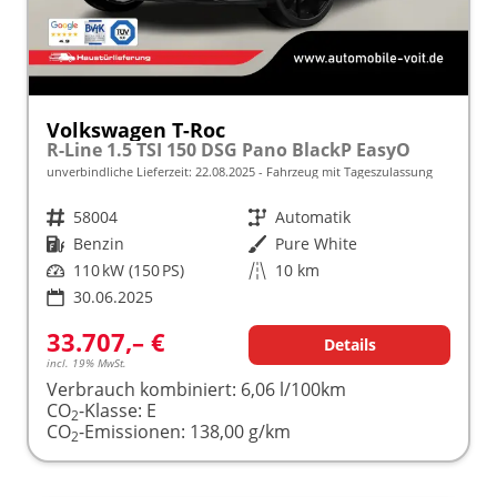
Volkswagen T-Roc
R-Line 1.5 TSI 150 DSG Pano BlackP EasyO
unverbindliche Lieferzeit:
22.08.2025
Fahrzeug mit Tageszulassung
Fahrzeugnr.
58004
Getriebe
Automatik
Kraftstoff
Benzin
Außenfarbe
Pure White
Leistung
110 kW (150 PS)
Kilometerstand
10 km
30.06.2025
33.707,– €
Details
incl. 19% MwSt.
Verbrauch kombiniert:
6,06 l/100km
CO
-Klasse:
E
2
CO
-Emissionen:
138,00 g/km
2