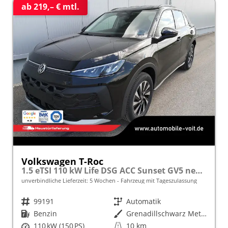
ab 219,– € mtl.
Volkswagen T-Roc
1.5 eTSI 110 kW Life DSG ACC Sunset GV5 neues Modell
unverbindliche Lieferzeit:
5 Wochen
Fahrzeug mit Tageszulassung
Fahrzeugnr.
99191
Getriebe
Automatik
Kraftstoff
Benzin
Außenfarbe
Grenadillschwarz Metallic
Leistung
110 kW (150 PS)
Kilometerstand
10 km