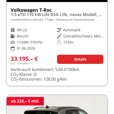
Volkswagen T-Roc
1.5 eTSI 110 kW Life DSG Life, neues Modell, LED, Kamera, Side, Winter, 17-Zoll
unverbindliche Lieferzeit:
7 Tage
Fahrzeug mit Tageszulassung
Fahrzeugnr.
98122
Getriebe
Automatik
Kraftstoff
Benzin
Außenfarbe
Grenadillschwarz Metallic
Leistung
110 kW (150 PS)
Kilometerstand
10 km
01.06.2026
33.195,– €
Details
incl. 19% MwSt.
Verbrauch kombiniert:
5,60 l/100km
CO
-Klasse:
D
2
CO
-Emissionen:
128,00 g/km
2
ab 224,– € mtl.