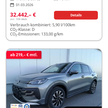
01.03.2026
32.442,– €
Details
incl. 19% MwSt.
Verbrauch kombiniert:
5,90 l/100km
CO
-Klasse:
D
2
CO
-Emissionen:
133,00 g/km
2
ab 219,– € mtl.