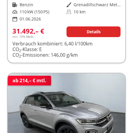
Kraftstoff
Benzin
Außenfarbe
Grenadillschwarz Metallic
Leistung
110 kW (150 PS)
Kilometerstand
10 km
01.06.2026
31.492,– €
Details
incl. 19% MwSt.
Verbrauch kombiniert:
6,40 l/100km
CO
-Klasse:
E
2
CO
-Emissionen:
146,00 g/km
2
ab 214,– € mtl.