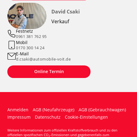
David Csaki
Verkauf
Festnetz
0961 381 762 95
Mobil
0170 300 14 24
E-Mail
d.csaki@automobile-voit.de
Online Termin
Anmelden
AGB (Neufahrzeuge)
AGB (Gebrauchtwagen)
Impressum
Datenschutz
Cookie-Einstellungen
Weitere Informationen zum offiziellen Kraftstoffverbrauch und zu den
offiziellen spezifischen CO
-Emissionen und gegebenenfalls zum
2