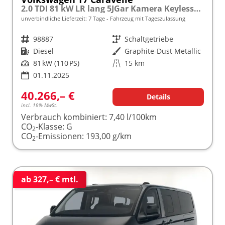
2.0 TDI 81 kW LR lang 5JGar Kamera KeylessGo
unverbindliche Lieferzeit:
7 Tage
Fahrzeug mit Tageszulassung
Fahrzeugnr.
98887
Getriebe
Schaltgetriebe
Kraftstoff
Diesel
Außenfarbe
Graphite-Dust Metallic
Leistung
81 kW (110 PS)
Kilometerstand
15 km
01.11.2025
40.266,– €
Details
incl. 19% MwSt.
Verbrauch kombiniert:
7,40 l/100km
CO
-Klasse:
G
2
CO
-Emissionen:
193,00 g/km
2
ab 327,– € mtl.