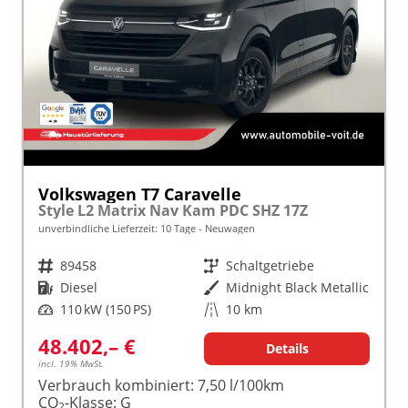
Volkswagen T7 Caravelle
Style L2 Matrix Nav Kam PDC SHZ 17Z
unverbindliche Lieferzeit:
10 Tage
Neuwagen
Fahrzeugnr.
89458
Getriebe
Schaltgetriebe
Kraftstoff
Diesel
Außenfarbe
Midnight Black Metallic
Leistung
110 kW (150 PS)
Kilometerstand
10 km
48.402,– €
Details
incl. 19% MwSt.
Verbrauch kombiniert:
7,50 l/100km
CO
-Klasse:
G
2