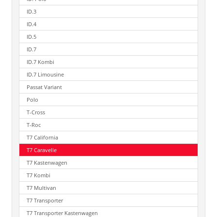
ID.3
ID.4
ID.5
ID.7
ID.7 Kombi
ID.7 Limousine
Passat Variant
Polo
T-Cross
T-Roc
T7 California
T7 Caravelle
T7 Kastenwagen
T7 Kombi
T7 Multivan
T7 Transporter
T7 Transporter Kastenwagen