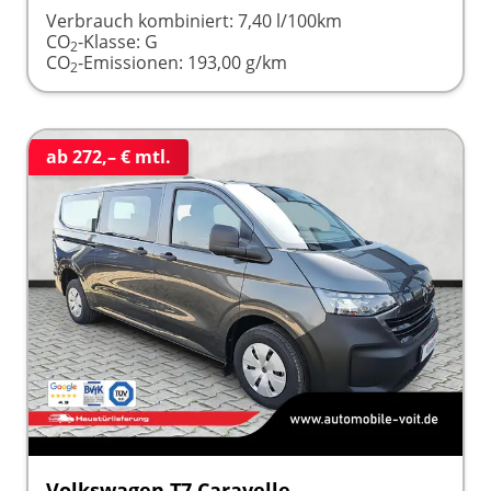
Verbrauch kombiniert:
7,40 l/100km
CO
-Klasse:
G
2
CO
-Emissionen:
193,00 g/km
2
ab 272,– € mtl.
Volkswagen T7 Caravelle