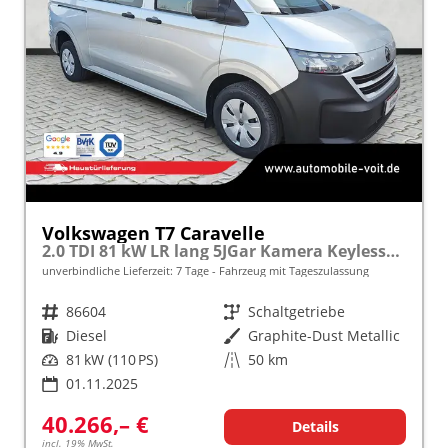
Volkswagen T7 Caravelle
2.0 TDI 81 kW LR lang 5JGar Kamera KeylessGo
unverbindliche Lieferzeit:
7 Tage
Fahrzeug mit Tageszulassung
Fahrzeugnr.
86604
Getriebe
Schaltgetriebe
Kraftstoff
Diesel
Außenfarbe
Graphite-Dust Metallic
Leistung
81 kW (110 PS)
Kilometerstand
50 km
01.11.2025
40.266,– €
Details
incl. 19% MwSt.