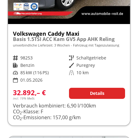
Volkswagen Caddy Maxi
Basis 1.5TSI ACC Kam GV5 App AHK Reling
unverbindliche Lieferzeit:
3 Wochen
Fahrzeug mit Tageszulassung
Fahrzeugnr.
98253
Getriebe
Schaltgetriebe
Kraftstoff
Benzin
Außenfarbe
Puregrey
Leistung
85 kW (116 PS)
Kilometerstand
10 km
01.05.2026
32.892,– €
Details
incl. 19% MwSt.
Verbrauch kombiniert:
6,90 l/100km
CO
-Klasse:
F
2
CO
-Emissionen:
157,00 g/km
2