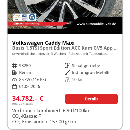
Volkswagen Caddy Maxi
Basis 1.5TSI Sport Edition ACC Kam GV5 App AHK Reling
unverbindliche Lieferzeit:
3 Wochen
Fahrzeug mit Tageszulassung
Fahrzeugnr.
98250
Getriebe
Schaltgetriebe
Kraftstoff
Benzin
Außenfarbe
Indiumgrau Metallic
Leistung
85 kW (116 PS)
Kilometerstand
10 km
01.06.2026
34.782,– €
Details
incl. 19% MwSt.
Verbrauch kombiniert:
6,90 l/100km
CO
-Klasse:
F
2
CO
-Emissionen:
157,00 g/km
2