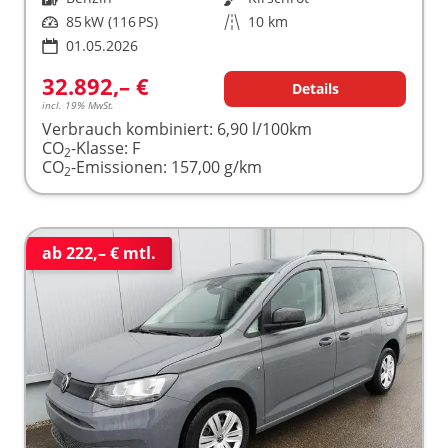
Leistung
85 kW (116 PS)
Kilometerstand
10 km
01.05.2026
32.892,– €
Details
incl. 19% MwSt.
Verbrauch kombiniert:
6,90 l/100km
CO
-Klasse:
F
2
CO
-Emissionen:
157,00 g/km
2
ab 222,– € mtl.