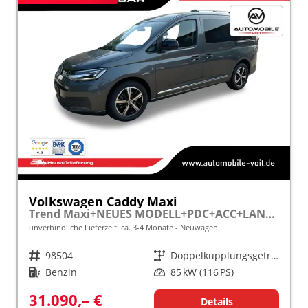
Volkswagen Caddy Maxi
Trend Maxi+NEUES MODELL+PDC+ACC+LANE ASSIST
unverbindliche Lieferzeit: ca. 3-4 Monate
Neuwagen
Fahrzeugnr.
98504
Getriebe
Doppelkupplungsgetriebe (DSG)
Kraftstoff
Benzin
Leistung
85 kW (116 PS)
31.090,– €
Details