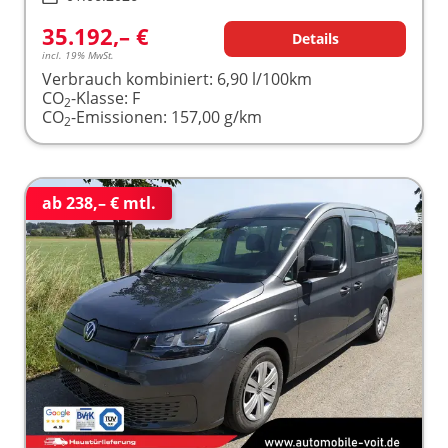
35.192,– €
Details
incl. 19% MwSt.
Verbrauch kombiniert:
6,90 l/100km
CO
-Klasse:
F
2
CO
-Emissionen:
157,00 g/km
2
ab 238,– € mtl.