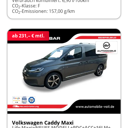
Verbrauch kombiniert:
6,90 l/100km
CO
-Klasse:
F
2
CO
-Emissionen:
157,00 g/km
2
ab 231,– € mtl.
Volkswagen Caddy Maxi
Life Maxi+NEUES MODELL+PDC+ACC+16LM+LANE ASSIST