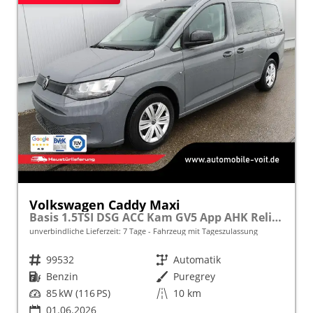
Volkswagen Caddy Maxi
Basis 1.5TSI DSG ACC Kam GV5 App AHK Reling
unverbindliche Lieferzeit:
7 Tage
Fahrzeug mit Tageszulassung
Fahrzeugnr.
99532
Getriebe
Automatik
Kraftstoff
Benzin
Außenfarbe
Puregrey
Leistung
85 kW (116 PS)
Kilometerstand
10 km
01.06.2026