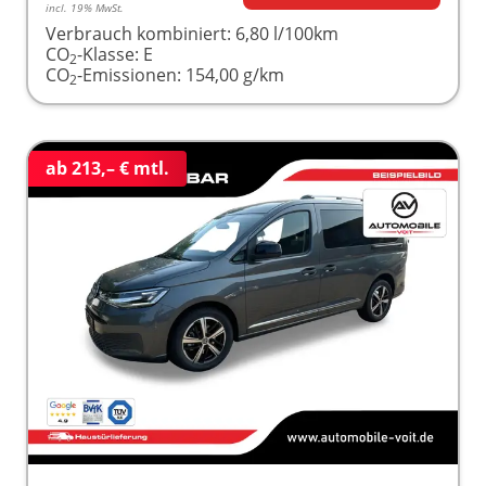
incl. 19% MwSt.
Verbrauch kombiniert:
6,80 l/100km
CO
-Klasse:
E
2
CO
-Emissionen:
154,00 g/km
2
ab 213,– € mtl.