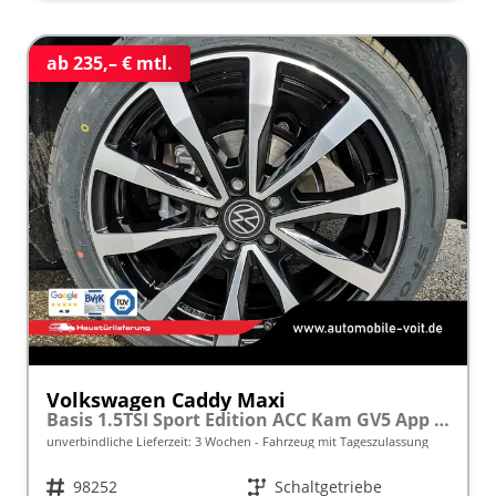
ab 235,– € mtl.
Volkswagen Caddy Maxi
Basis 1.5TSI Sport Edition ACC Kam GV5 App AHK Reling
unverbindliche Lieferzeit:
3 Wochen
Fahrzeug mit Tageszulassung
Fahrzeugnr.
98252
Getriebe
Schaltgetriebe