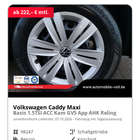
ab 222,– € mtl.
Volkswagen Caddy Maxi
Basis 1.5TSI ACC Kam GV5 App AHK Reling
unverbindliche Lieferzeit:
07.10.2026
Fahrzeug mit Tageszulassung
Fahrzeugnr.
98247
Getriebe
Schaltgetriebe
Kraftstoff
Benzin
Außenfarbe
Kirschrot