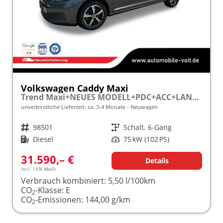
Volkswagen Caddy Maxi
Trend Maxi+NEUES MODELL+PDC+ACC+LANE ASSIST
unverbindliche Lieferzeit: ca. 3-4 Monate
Neuwagen
Fahrzeugnr.
98501
Getriebe
Schalt. 6-Gang
Kraftstoff
Diesel
Leistung
75 kW (102 PS)
31.590,– €
Details
incl. 19% MwSt.
Verbrauch kombiniert:
5,50 l/100km
CO
-Klasse:
E
2
CO
-Emissionen:
144,00 g/km
2