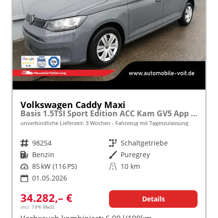
Volkswagen Caddy Maxi
Basis 1.5TSI Sport Edition ACC Kam GV5 App AHK Reling
unverbindliche Lieferzeit:
3 Wochen
Fahrzeug mit Tageszulassung
Fahrzeugnr.
98254
Getriebe
Schaltgetriebe
Kraftstoff
Benzin
Außenfarbe
Puregrey
Leistung
85 kW (116 PS)
Kilometerstand
10 km
01.05.2026
34.282,– €
Details
incl. 19% MwSt.