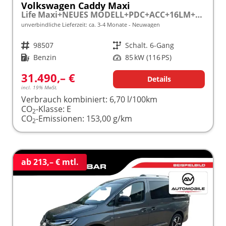
Volkswagen Caddy Maxi
Life Maxi+NEUES MODELL+PDC+ACC+16LM+LANE ASSIST
unverbindliche Lieferzeit: ca. 3-4 Monate
Neuwagen
Fahrzeugnr.
98507
Getriebe
Schalt. 6-Gang
Kraftstoff
Benzin
Leistung
85 kW (116 PS)
31.490,– €
Details
incl. 19% MwSt.
Verbrauch kombiniert:
6,70 l/100km
CO
-Klasse:
E
2
CO
-Emissionen:
153,00 g/km
2
ab 213,– € mtl.