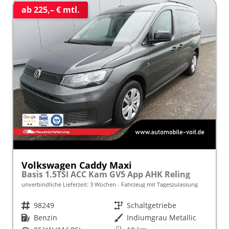
ab 225,– € mtl.
Volkswagen Caddy Maxi
Basis 1.5TSI ACC Kam GV5 App AHK Reling
unverbindliche Lieferzeit:
3 Wochen
Fahrzeug mit Tageszulassung
Fahrzeugnr.
98249
Getriebe
Schaltgetriebe
Kraftstoff
Benzin
Außenfarbe
Indiumgrau Metallic