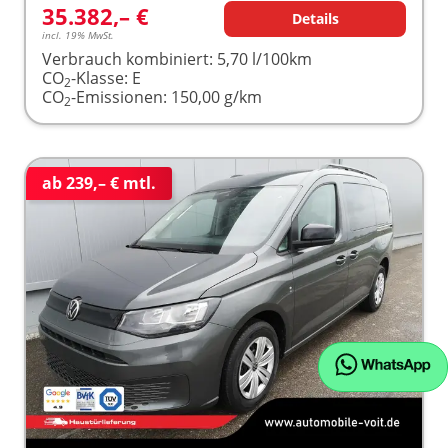
35.382,– €
Details
incl. 19% MwSt.
Verbrauch kombiniert:
5,70 l/100km
CO
-Klasse:
E
2
CO
-Emissionen:
150,00 g/km
2
ab 239,– € mtl.