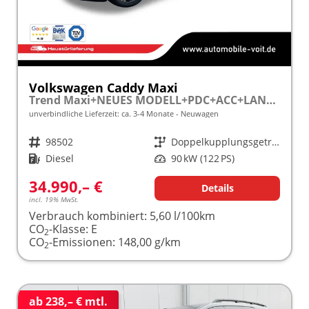
Volkswagen Caddy Maxi
Trend Maxi+NEUES MODELL+PDC+ACC+LANE ASSIST
unverbindliche Lieferzeit: ca. 3-4 Monate
Neuwagen
Fahrzeugnr.
98502
Getriebe
Doppelkupplungsgetriebe (DSG)
Kraftstoff
Diesel
Leistung
90 kW (122 PS)
34.990,– €
Details
incl. 19% MwSt.
Verbrauch kombiniert:
5,60 l/100km
CO
-Klasse:
E
2
CO
-Emissionen:
148,00 g/km
2
ab 238,– € mtl.