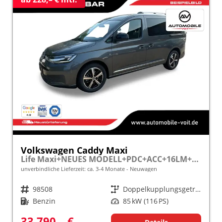
Volkswagen Caddy Maxi
Life Maxi+NEUES MODELL+PDC+ACC+16LM+LANE ASSIST
unverbindliche Lieferzeit: ca. 3-4 Monate
Neuwagen
Fahrzeugnr.
98508
Getriebe
Doppelkupplungsgetriebe (DSG)
Kraftstoff
Benzin
Leistung
85 kW (116 PS)
33.790,– €