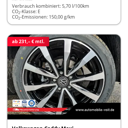
Verbrauch kombiniert:
5,70 l/100km
CO
-Klasse:
E
2
CO
-Emissionen:
150,00 g/km
2
ab 231,– € mtl.