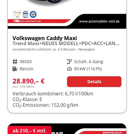
Volkswagen Caddy Maxi
Trend Maxi+NEUES MODELL+PDC+ACC+LANE ASSIST
unverbindliche Lieferzeit: ca. 3-4 Monate
Neuwagen
Fahrzeugnr.
98503
Getriebe
Schalt. 6-Gang
Kraftstoff
Benzin
Leistung
85 kW (116 PS)
28.890,– €
Details
incl. 19% MwSt.
Verbrauch kombiniert:
6,70 l/100km
CO
-Klasse:
E
2
CO
-Emissionen:
152,00 g/km
2
ab 210,– € mtl.