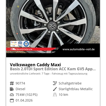
Volkswagen Caddy Maxi
Basis 2.0TDI Sport Edition ACC Kam GV5 App AHK Reling
unverbindliche Lieferzeit:
7 Tage
Fahrzeug mit Tageszulassung
Fahrzeugnr.
90774
Getriebe
Schaltgetriebe
Kraftstoff
Diesel
Außenfarbe
Starlightblau Metallic
Leistung
75 kW (102 PS)
Kilometerstand
10 km
01.04.2026