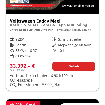
Volkswagen Caddy Maxi
Basis 1.5TSI ACC Kam GV5 App AHK Reling
unverbindliche Lieferzeit:
3 Wochen
Fahrzeug mit Tageszulassung
Fahrzeugnr.
98251
Getriebe
Schaltgetriebe
Kraftstoff
Benzin
Außenfarbe
Mojavebeige Metallic
Leistung
85 kW (116 PS)
Kilometerstand
10 km
01.05.2026
33.392,– €
Details
incl. 19% MwSt.
Verbrauch kombiniert:
6,90 l/100km
CO
-Klasse:
F
2
CO
-Emissionen:
157,00 g/km
2
ab 228,– € mtl.