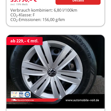
Details
incl. 19% MwSt.
Verbrauch kombiniert:
6,80 l/100km
CO
-Klasse:
F
2
CO
-Emissionen:
156,00 g/km
2
ab 229,– € mtl.