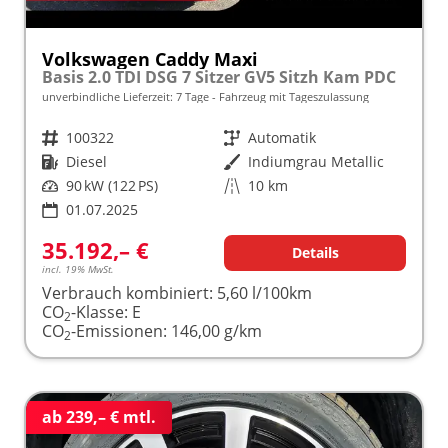
Volkswagen Caddy Maxi
Basis 2.0 TDI DSG 7 Sitzer GV5 Sitzh Kam PDC
unverbindliche Lieferzeit:
7 Tage
Fahrzeug mit Tageszulassung
Fahrzeugnr.
100322
Getriebe
Automatik
Kraftstoff
Diesel
Außenfarbe
Indiumgrau Metallic
Leistung
90 kW (122 PS)
Kilometerstand
10 km
01.07.2025
35.192,– €
Details
incl. 19% MwSt.
Verbrauch kombiniert:
5,60 l/100km
CO
-Klasse:
E
2
CO
-Emissionen:
146,00 g/km
2
ab 239,– € mtl.