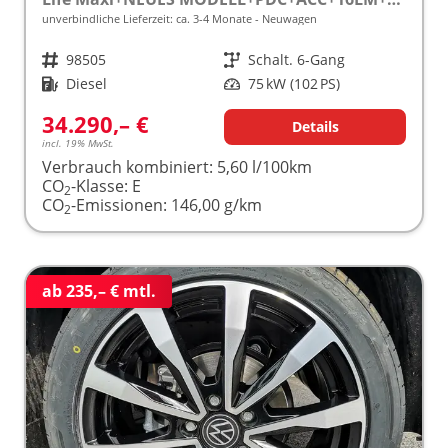
unverbindliche Lieferzeit: ca. 3-4 Monate
Neuwagen
Fahrzeugnr.
98505
Getriebe
Schalt. 6-Gang
Kraftstoff
Diesel
Leistung
75 kW (102 PS)
34.290,– €
Details
incl. 19% MwSt.
Verbrauch kombiniert:
5,60 l/100km
CO
-Klasse:
E
2
CO
-Emissionen:
146,00 g/km
2
ab 235,– € mtl.