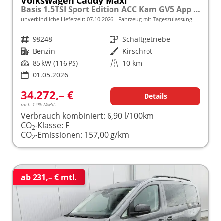
Volkswagen Caddy Maxi
Basis 1.5TSI Sport Edition ACC Kam GV5 App AHK Reling
unverbindliche Lieferzeit:
07.10.2026
Fahrzeug mit Tageszulassung
Fahrzeugnr.
98248
Getriebe
Schaltgetriebe
Kraftstoff
Benzin
Außenfarbe
Kirschrot
Leistung
85 kW (116 PS)
Kilometerstand
10 km
01.05.2026
34.272,– €
Details
incl. 19% MwSt.
Verbrauch kombiniert:
6,90 l/100km
CO
-Klasse:
F
2
CO
-Emissionen:
157,00 g/km
2
ab 231,– € mtl.