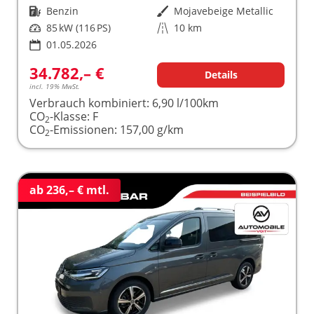
Kraftstoff
Benzin
Außenfarbe
Mojavebeige Metallic
Leistung
85 kW (116 PS)
Kilometerstand
10 km
01.05.2026
34.782,– €
Details
incl. 19% MwSt.
Verbrauch kombiniert:
6,90 l/100km
CO
-Klasse:
F
2
CO
-Emissionen:
157,00 g/km
2
ab 236,– € mtl.