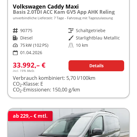
Volkswagen Caddy Maxi
Basis 2.0TDI ACC Kam GV5 App AHK Reling
unverbindliche Lieferzeit:
7 Tage
Fahrzeug mit Tageszulassung
Fahrzeugnr.
90775
Getriebe
Schaltgetriebe
Kraftstoff
Diesel
Außenfarbe
Starlightblau Metallic
Leistung
75 kW (102 PS)
Kilometerstand
10 km
01.04.2026
33.992,– €
Details
incl. 19% MwSt.
Verbrauch kombiniert:
5,70 l/100km
CO
-Klasse:
E
2
CO
-Emissionen:
150,00 g/km
2
ab 229,– € mtl.