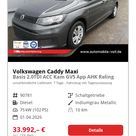
Volkswagen Caddy Maxi
Basis 2.0TDI ACC Kam GV5 App AHK Reling
unverbindliche Lieferzeit:
7 Tage
Fahrzeug mit Tageszulassung
Fahrzeugnr.
90781
Getriebe
Schaltgetriebe
Kraftstoff
Diesel
Außenfarbe
Indiumgrau Metallic
Leistung
75 kW (102 PS)
Kilometerstand
10 km
01.04.2026
33.992,– €
Details
incl. 19% MwSt.