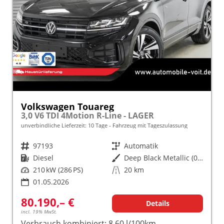
Volkswagen Touareg
3,0 V6 TDI 4Motion R-Line - LAGER
unverbindliche Lieferzeit:
10 Tage
Fahrzeug mit Tageszulassung
Fahrzeugnr.
97193
Getriebe
Automatik
Kraftstoff
Diesel
Außenfarbe
Deep Black Metallic (0E)
Leistung
210 kW (286 PS)
Kilometerstand
20 km
01.05.2026
80.190,– €
Details
incl. 19% MwSt.
Verbrauch kombiniert:
8,60 l/100km