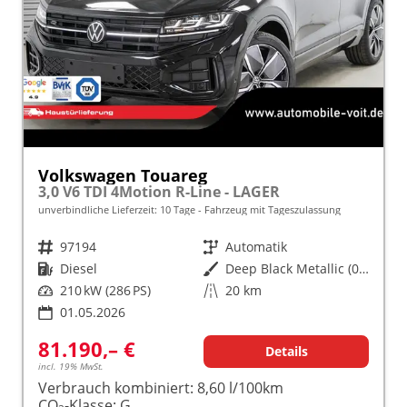
Volkswagen Touareg
3,0 V6 TDI 4Motion R-Line - LAGER
unverbindliche Lieferzeit:
10 Tage
Fahrzeug mit Tageszulassung
Fahrzeugnr.
97194
Getriebe
Automatik
Kraftstoff
Diesel
Außenfarbe
Deep Black Metallic (0E)
Leistung
210 kW (286 PS)
Kilometerstand
20 km
01.05.2026
81.190,– €
Details
incl. 19% MwSt.
Verbrauch kombiniert:
8,60 l/100km
CO
-Klasse:
G