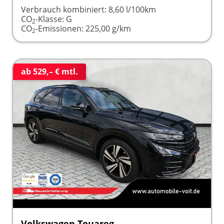
Verbrauch kombiniert:
8,60 l/100km
CO
-Klasse:
G
2
CO
-Emissionen:
225,00 g/km
2
ab 529,– € mtl.
Volkswagen Touareg