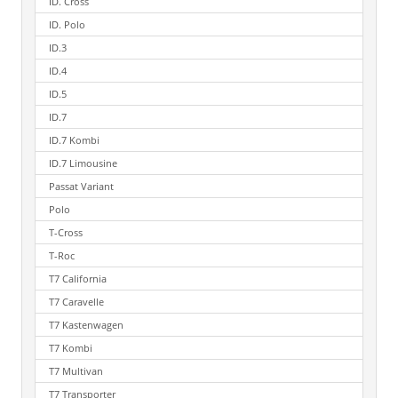
ID. Cross
ID. Polo
ID.3
ID.4
ID.5
ID.7
ID.7 Kombi
ID.7 Limousine
Passat Variant
Polo
T-Cross
T-Roc
T7 California
T7 Caravelle
T7 Kastenwagen
T7 Kombi
T7 Multivan
T7 Transporter