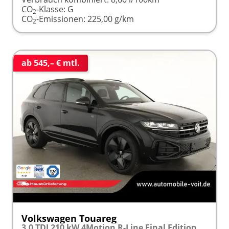
CO
-Klasse:
G
2
CO
-Emissionen:
225,00 g/km
2
ab 545,– € mtl.
Volkswagen Touareg
3.0 TDI 210 kW 4Motion R-Line Final Edition V6 Black Edition, HuD, Luft, Standheizung, Pano, Dynaudio, Leder, AHK, Navi, Side, Winter, 5 J.-Garantie