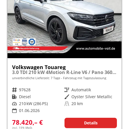
Volkswagen Touareg
3.0 TDI 210 kW 4Motion R-Line V6 / Pano 360Grad
unverbindliche Lieferzeit:
7 Tage
Fahrzeug mit Tageszulassung
Fahrzeugnr.
97628
Getriebe
Automatik
Kraftstoff
Diesel
Außenfarbe
Oyster Silver Metallic
Leistung
210 kW (286 PS)
Kilometerstand
20 km
01.06.2026
78.420,– €
Details
incl. 19% MwSt.