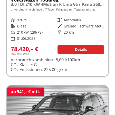
3.0 TDI 210 kW 4Motion R-Line V6 / Pano 360Grad
unverbindliche Lieferzeit:
7 Tage
Fahrzeug mit Tageszulassung
Fahrzeugnr.
97629
Getriebe
Automatik
Kraftstoff
Diesel
Außenfarbe
Grenadillschwarz Metallic
Leistung
210 kW (286 PS)
Kilometerstand
20 km
01.06.2026
78.420,– €
Details
incl. 19% MwSt.
Verbrauch kombiniert:
8,60 l/100km
CO
-Klasse:
G
2
CO
-Emissionen:
225,00 g/km
2
ab 541,– € mtl.