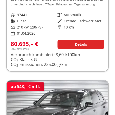
unverbindliche Lieferzeit:
7 Tage
Fahrzeug mit Tageszulassung
Fahrzeugnr.
97441
Getriebe
Automatik
Kraftstoff
Diesel
Außenfarbe
Grenadillschwarz Metallic
Leistung
210 kW (286 PS)
Kilometerstand
10 km
01.04.2026
80.695,– €
Details
incl. 19% MwSt.
Verbrauch kombiniert:
8,60 l/100km
CO
-Klasse:
G
2
CO
-Emissionen:
225,00 g/km
2
ab 548,– € mtl.