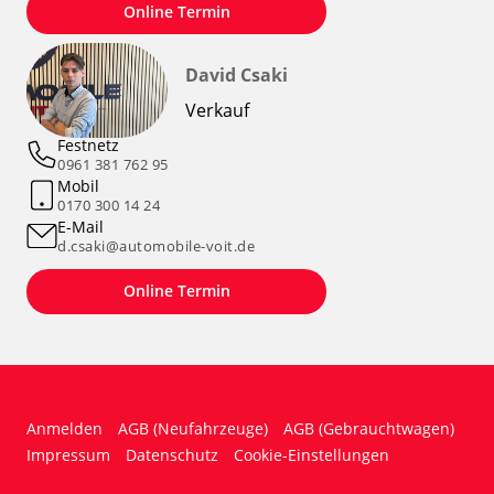
Online Termin
David Csaki
Verkauf
Festnetz
0961 381 762 95
Mobil
0170 300 14 24
E-Mail
d.csaki@automobile-voit.de
Online Termin
Anmelden
AGB (Neufahrzeuge)
AGB (Gebrauchtwagen)
Impressum
Datenschutz
Cookie-Einstellungen