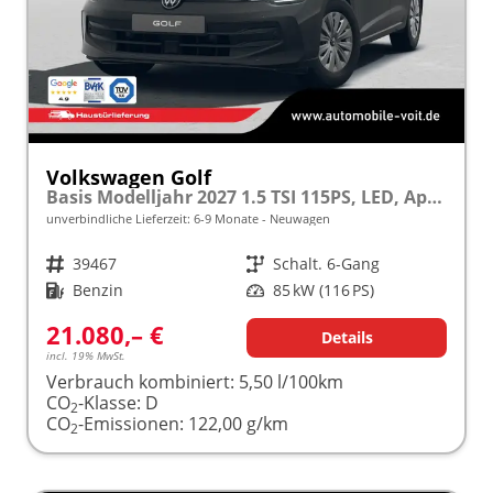
Volkswagen Golf
Basis Modelljahr 2027 1.5 TSI 115PS, LED, App-Connect, PDC, Climatronic, Digitales Cockpit, Reserverad
unverbindliche Lieferzeit: 6-9 Monate
Neuwagen
Fahrzeugnr.
39467
Getriebe
Schalt. 6-Gang
Kraftstoff
Benzin
Leistung
85 kW (116 PS)
21.080,– €
Details
incl. 19% MwSt.
Verbrauch kombiniert:
5,50 l/100km
CO
-Klasse:
D
2
CO
-Emissionen:
122,00 g/km
2