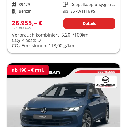
Fahrzeugnr.
39479
Getriebe
Doppelkupplungsgetriebe (DSG)
Kraftstoff
Benzin
Leistung
85 kW (116 PS)
26.955,– €
Details
incl. 19% MwSt.
Verbrauch kombiniert:
5,20 l/100km
CO
-Klasse:
D
2
CO
-Emissionen:
118,00 g/km
2
ab 190,– € mtl.