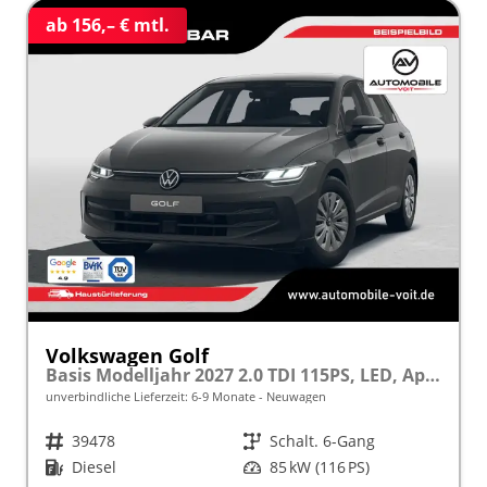
ab 156,– € mtl.
Volkswagen Golf
Basis Modelljahr 2027 2.0 TDI 115PS, LED, App-Connect, PDC, Climatronic, Digitales Cockpit, Reserverad
unverbindliche Lieferzeit: 6-9 Monate
Neuwagen
Fahrzeugnr.
39478
Getriebe
Schalt. 6-Gang
Kraftstoff
Diesel
Leistung
85 kW (116 PS)