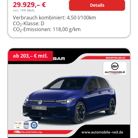
29.929,– €
Details
incl. 19% MwSt.
Verbrauch kombiniert:
4,50 l/100km
CO
-Klasse:
D
2
CO
-Emissionen:
118,00 g/km
2
ab 203,– € mtl.