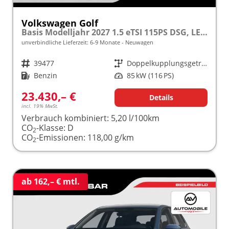
Volkswagen Golf
Basis Modelljahr 2027 1.5 eTSI 115PS DSG, LED, App-Connect, PDC, Climatronic, Digitales Cockpit, Reserverad
unverbindliche Lieferzeit: 6-9 Monate
Neuwagen
Fahrzeugnr.
39477
Getriebe
Doppelkupplungsgetriebe (DSG)
Kraftstoff
Benzin
Leistung
85 kW (116 PS)
23.430,– €
Details
incl. 19% MwSt.
Verbrauch kombiniert:
5,20 l/100km
CO
-Klasse:
D
2
CO
-Emissionen:
118,00 g/km
2
ab 162,– € mtl.