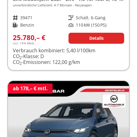
unverbindliche Lieferzeit: 4-7 Monate
Neuwagen
Fahrzeugnr.
39471
Getriebe
Schalt. 6-Gang
Kraftstoff
Benzin
Leistung
110 kW (150 PS)
25.780,– €
Details
incl. 19% MwSt.
Verbrauch kombiniert:
5,40 l/100km
CO
-Klasse:
D
2
CO
-Emissionen:
122,00 g/km
2
ab 178,– € mtl.