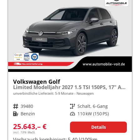
Volkswagen Golf
Limited Modelljahr 2027 1.5 TSI 150PS, 17" Alu , Adaptiver Tempomat, Sicht-Paket, Digital Cockpit, App-Connect, Parksensoren vo/hi, Rückfahrkamera, Climatronic
unverbindliche Lieferzeit: 5-9 Monate
Neuwagen
Fahrzeugnr.
39480
Getriebe
Schalt. 6-Gang
Kraftstoff
Benzin
Leistung
110 kW (150 PS)
25.643,– €
Details
incl. 19% MwSt.
Verbrauch kombiniert:
5,40 l/100km