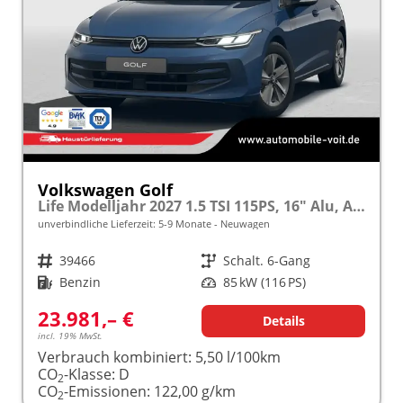
Volkswagen Golf
Life Modelljahr 2027 1.5 TSI 115PS, 16" Alu, ACC, Sicht-Paket, Digital Cockpit Pro, App-Connect, PDC, Reserverad
unverbindliche Lieferzeit: 5-9 Monate
Neuwagen
Fahrzeugnr.
39466
Getriebe
Schalt. 6-Gang
Kraftstoff
Benzin
Leistung
85 kW (116 PS)
23.981,– €
Details
incl. 19% MwSt.
Verbrauch kombiniert:
5,50 l/100km
CO
-Klasse:
D
2
CO
-Emissionen:
122,00 g/km
2