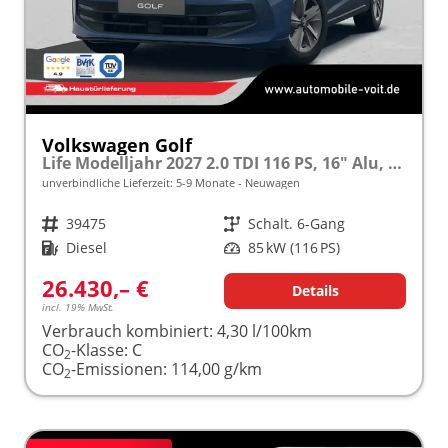
Volkswagen Golf
Life Modelljahr 2027 2.0 TDI 116 PS, 16" Alu, ACC, Sicht-Paket, Digital Cockpit Pro, App-Connect, PDC, Reserverad
unverbindliche Lieferzeit: 5-9 Monate
Neuwagen
Fahrzeugnr.
39475
Getriebe
Schalt. 6-Gang
Kraftstoff
Diesel
Leistung
85 kW (116 PS)
26.430,– €
Details
incl. 19% MwSt.
Verbrauch kombiniert:
4,30 l/100km
CO
-Klasse:
C
2
CO
-Emissionen:
114,00 g/km
2