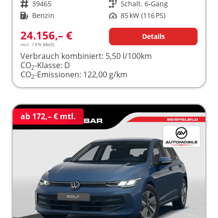
Fahrzeugnr.
39465
Getriebe
Schalt. 6-Gang
Kraftstoff
Benzin
Leistung
85 kW (116 PS)
24.156,– €
Details
incl. 19% MwSt.
Verbrauch kombiniert:
5,50 l/100km
CO
-Klasse:
D
2
CO
-Emissionen:
122,00 g/km
2
ab 172,– € mtl.