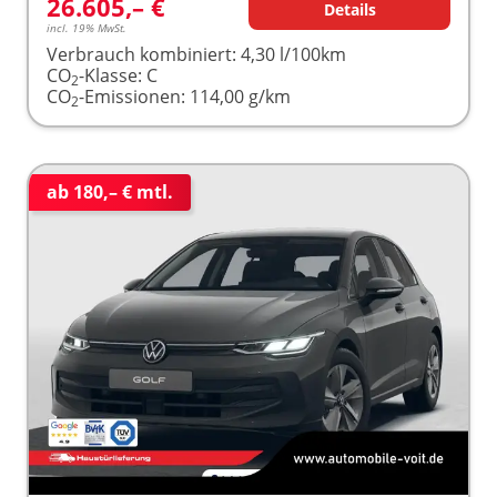
26.605,– €
Details
incl. 19% MwSt.
Verbrauch kombiniert:
4,30 l/100km
CO
-Klasse:
C
2
CO
-Emissionen:
114,00 g/km
2
ab 180,– € mtl.