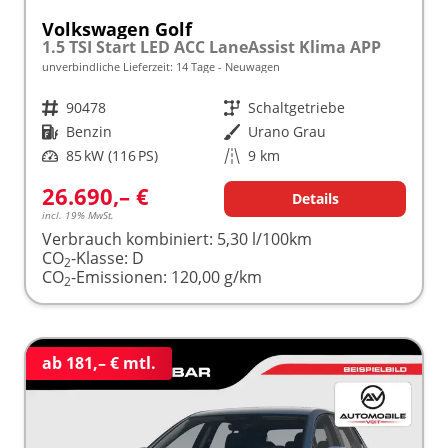
Volkswagen Golf
1.5 TSI Start LED ACC LaneAssist Klima APP
unverbindliche Lieferzeit:
14 Tage
Neuwagen
Fahrzeugnr.
90478
Getriebe
Schaltgetriebe
Kraftstoff
Benzin
Außenfarbe
Urano Grau
Leistung
85 kW (116 PS)
Kilometerstand
9 km
26.690,– €
Details
incl. 19% MwSt.
Verbrauch kombiniert:
5,30 l/100km
CO
-Klasse:
D
2
CO
-Emissionen:
120,00 g/km
2
ab 181,– € mtl.