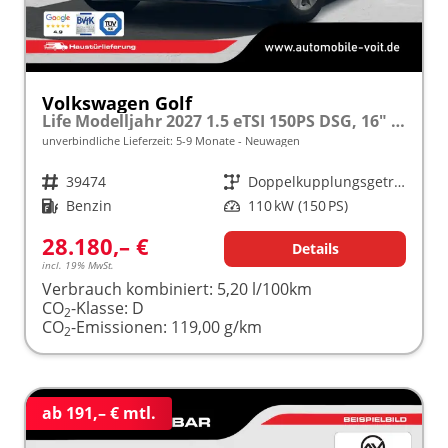
Volkswagen Golf
Life Modelljahr 2027 1.5 eTSI 150PS DSG, 16" Alu, ACC, Sicht-Paket, Digital Cockpit Pro, App-Connect, PDC, Reserverad
unverbindliche Lieferzeit: 5-9 Monate
Neuwagen
Fahrzeugnr.
39474
Getriebe
Doppelkupplungsgetriebe (DSG)
Kraftstoff
Benzin
Leistung
110 kW (150 PS)
28.180,– €
Details
incl. 19% MwSt.
Verbrauch kombiniert:
5,20 l/100km
CO
-Klasse:
D
2
CO
-Emissionen:
119,00 g/km
2
ab 191,– € mtl.