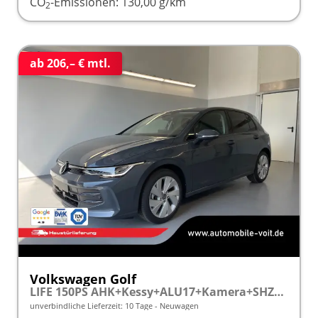
CO
-Emissionen:
130,00 g/km
2
ab 206,– € mtl.
Volkswagen Golf
LIFE 150PS AHK+Kessy+ALU17+Kamera+SHZ+Parklenk+Alarm
unverbindliche Lieferzeit:
10 Tage
Neuwagen