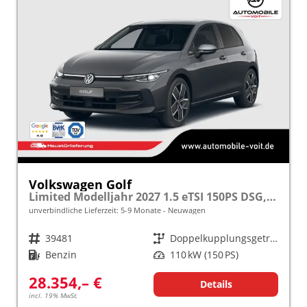
Volkswagen Golf
Limited Modelljahr 2027 1.5 eTSI 150PS DSG, 17" Alu , Adaptiver Tempomat, Sicht-Paket, Digital Cockpit, App-Connect, Parksensoren vo/hi, Rückfahrkamera, Climatronic
unverbindliche Lieferzeit: 5-9 Monate
Neuwagen
Fahrzeugnr.
39481
Getriebe
Doppelkupplungsgetriebe (DSG)
Kraftstoff
Benzin
Leistung
110 kW (150 PS)
28.354,– €
Details
incl. 19% MwSt.