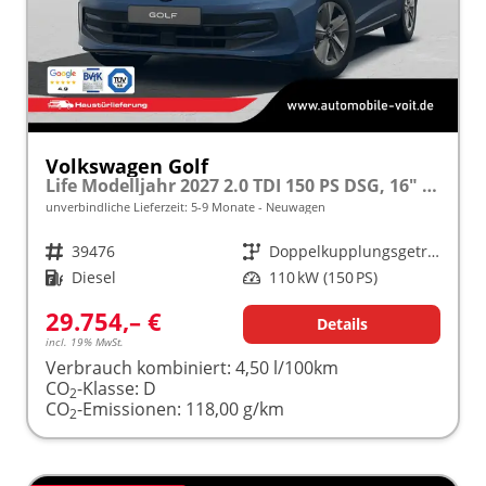
Volkswagen Golf
Life Modelljahr 2027 2.0 TDI 150 PS DSG, 16" Alu, ACC, Sicht-Paket, Digital Cockpit Pro, App-Connect, PDC, Reserverad
unverbindliche Lieferzeit: 5-9 Monate
Neuwagen
Fahrzeugnr.
39476
Getriebe
Doppelkupplungsgetriebe (DSG)
Kraftstoff
Diesel
Leistung
110 kW (150 PS)
29.754,– €
Details
incl. 19% MwSt.
Verbrauch kombiniert:
4,50 l/100km
CO
-Klasse:
D
2
CO
-Emissionen:
118,00 g/km
2