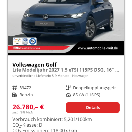
Volkswagen Golf
Life Modelljahr 2027 1.5 eTSI 115PS DSG, 16" Alu, ACC, Sicht-Paket, Digital Cockpit Pro, App-Connect, PDC, Reserverad
unverbindliche Lieferzeit: 5-9 Monate
Neuwagen
Fahrzeugnr.
39472
Getriebe
Doppelkupplungsgetriebe (DSG)
Kraftstoff
Benzin
Leistung
85 kW (116 PS)
26.780,– €
Details
incl. 19% MwSt.
Verbrauch kombiniert:
5,20 l/100km
CO
-Klasse:
D
2
CO
-Emissionen:
118,00 g/km
2