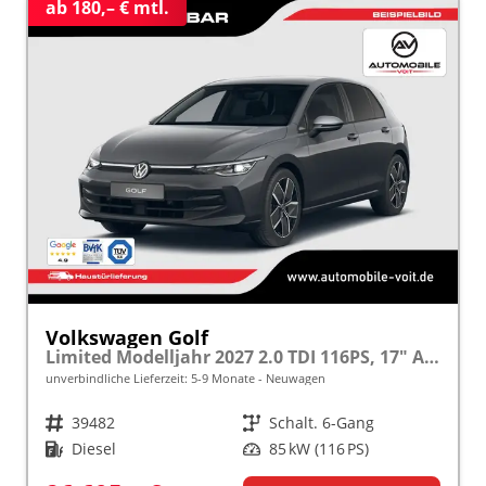
ab 180,– € mtl.
Volkswagen Golf
Limited Modelljahr 2027 2.0 TDI 116PS, 17" Alu , Adaptiver Tempomat, Sicht-Paket, Digital Cockpit, App-Connect, Parksensoren vo/hi, Rückfahrkamera, Climatronic
unverbindliche Lieferzeit: 5-9 Monate
Neuwagen
Fahrzeugnr.
39482
Getriebe
Schalt. 6-Gang
Kraftstoff
Diesel
Leistung
85 kW (116 PS)