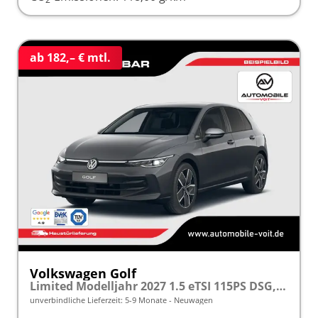
ab 182,– € mtl.
Volkswagen Golf
Limited Modelljahr 2027 1.5 eTSI 115PS DSG, 17" Alu , Adaptiver Tempomat, Sicht-Paket, Digital Cockpit, App-Connect, Parksensoren vo/hi, Rückfahrkamera, Climatronic
unverbindliche Lieferzeit: 5-9 Monate
Neuwagen