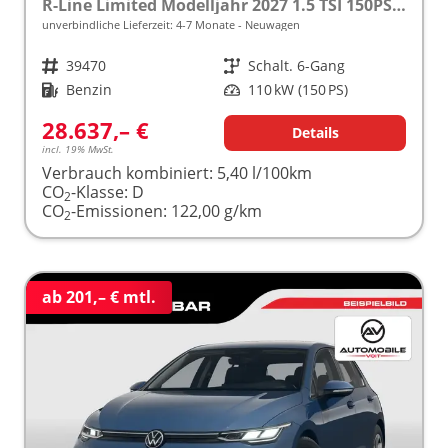
R-Line Limited Modelljahr 2027 1.5 TSI 150PS, 18" Alu , Sportsitze, ACC, Digital Cockpit Pro, App-Connect, PDC, Kamera
unverbindliche Lieferzeit: 4-7 Monate
Neuwagen
Fahrzeugnr.
39470
Getriebe
Schalt. 6-Gang
Kraftstoff
Benzin
Leistung
110 kW (150 PS)
28.637,– €
Details
incl. 19% MwSt.
Verbrauch kombiniert:
5,40 l/100km
CO
-Klasse:
D
2
CO
-Emissionen:
122,00 g/km
2
ab 201,– € mtl.