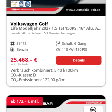
Volkswagen Golf
Life Modelljahr 2027 1.5 TSI 150PS, 16" Alu, ACC, Sicht-Paket, Digital Cockpit Pro, App-Connect, PDC, Reserverad
unverbindliche Lieferzeit: 5-9 Monate
Neuwagen
Fahrzeugnr.
39473
Getriebe
Schalt. 6-Gang
Kraftstoff
Benzin
Leistung
110 kW (150 PS)
25.468,– €
Details
incl. 19% MwSt.
Verbrauch kombiniert:
5,40 l/100km
CO
-Klasse:
D
2
CO
-Emissionen:
122,00 g/km
2
ab 173,– € mtl.