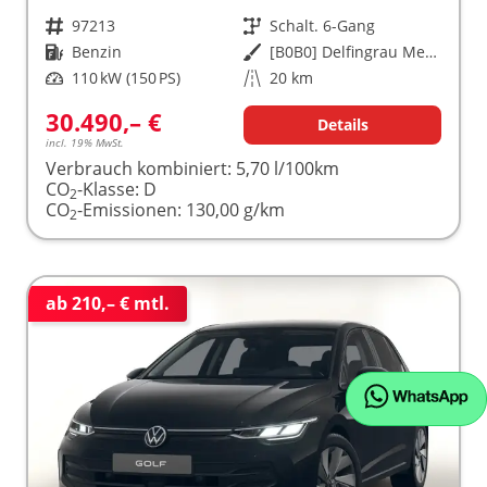
Fahrzeugnr.
97213
Getriebe
Schalt. 6-Gang
Kraftstoff
Benzin
Außenfarbe
[B0B0] Delfingrau Metallic
Leistung
110 kW (150 PS)
Kilometerstand
20 km
30.490,– €
Details
incl. 19% MwSt.
Verbrauch kombiniert:
5,70 l/100km
CO
-Klasse:
D
2
CO
-Emissionen:
130,00 g/km
2
ab 210,– € mtl.