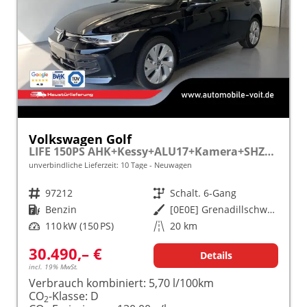
Volkswagen Golf
LIFE 150PS AHK+Kessy+ALU17+Kamera+SHZ+Parklenk+Alarm
unverbindliche Lieferzeit:
10 Tage
Neuwagen
Fahrzeugnr.
97212
Getriebe
Schalt. 6-Gang
Kraftstoff
Benzin
Außenfarbe
[0E0E] Grenadillschwarz Metallic
Leistung
110 kW (150 PS)
Kilometerstand
20 km
30.490,– €
Details
incl. 19% MwSt.
Verbrauch kombiniert:
5,70 l/100km
CO
-Klasse:
D
2