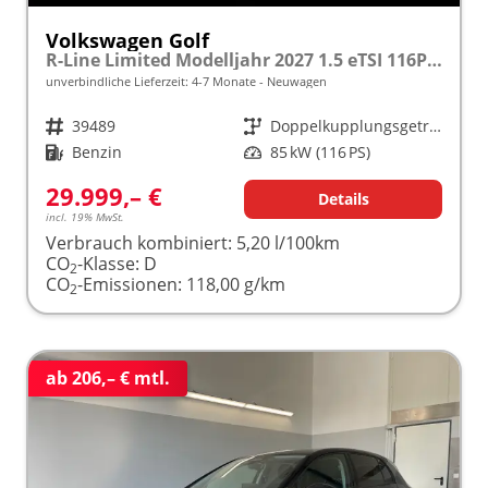
Volkswagen Golf
R-Line Limited Modelljahr 2027 1.5 eTSI 116PS DSG, 18" Alu , Sportsitze, ACC, Digital Cockpit Pro, App-Connect, PDC, Kamera
unverbindliche Lieferzeit: 4-7 Monate
Neuwagen
Fahrzeugnr.
39489
Getriebe
Doppelkupplungsgetriebe (DSG)
Kraftstoff
Benzin
Leistung
85 kW (116 PS)
29.999,– €
Details
incl. 19% MwSt.
Verbrauch kombiniert:
5,20 l/100km
CO
-Klasse:
D
2
CO
-Emissionen:
118,00 g/km
2
ab 206,– € mtl.