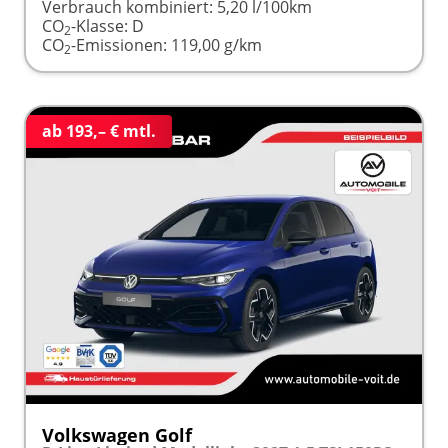
Verbrauch kombiniert:
5,20 l/100km
CO
-Klasse:
D
2
CO
-Emissionen:
119,00 g/km
2
ab 193,– € mtl.
Volkswagen Golf