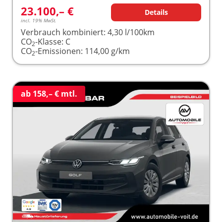
23.100,– €
Details
incl. 19% MwSt.
Verbrauch kombiniert:
4,30 l/100km
CO
-Klasse:
C
2
CO
-Emissionen:
114,00 g/km
2
ab 158,– € mtl.