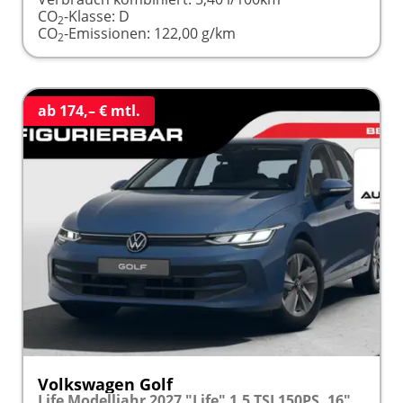
CO
-Klasse:
D
2
CO
-Emissionen:
122,00 g/km
2
ab 174,– € mtl.
Volkswagen Golf
Life Modelljahr 2027 "Life" 1.5 TSI 150PS, 16" Alu, ACC, Sicht-Paket, Digital Cockpit Pro, App-Connect, PDC, Reserverad