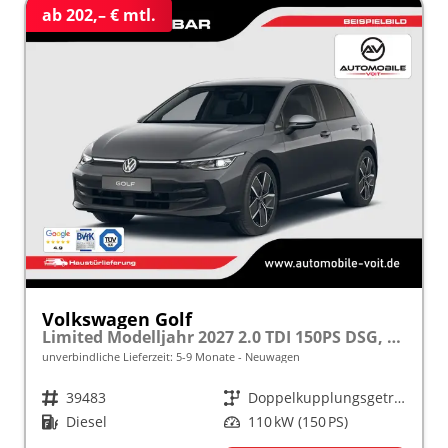
ab 202,– € mtl.
Volkswagen Golf
Limited Modelljahr 2027 2.0 TDI 150PS DSG, 17" Alu , Adaptiver Tempomat, Sicht-Paket, Digital Cockpit, App-Connect, Parksensoren vo/hi, Rückfahrkamera, Climatronic
unverbindliche Lieferzeit: 5-9 Monate
Neuwagen
Fahrzeugnr.
39483
Getriebe
Doppelkupplungsgetriebe (DSG)
Kraftstoff
Diesel
Leistung
110 kW (150 PS)