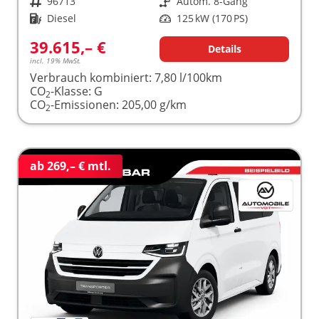
Fahrzeugnr.
96713
Getriebe
Autom. 8-Gang
Kraftstoff
Diesel
Leistung
125 kW (170 PS)
39.615,– €
Details
incl. 19% MwSt.
Verbrauch kombiniert:
7,80 l/100km
CO
-Klasse:
G
2
CO
-Emissionen:
205,00 g/km
2
ab 269,– € mtl.