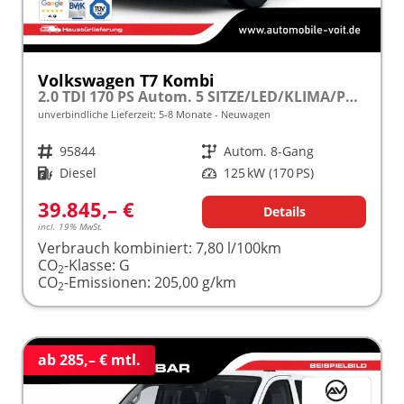
Volkswagen T7 Kombi
2.0 TDI 170 PS Autom. 5 SITZE/LED/KLIMA/PDC/LANE ASSIST frei konfigurierbar!
unverbindliche Lieferzeit: 5-8 Monate
Neuwagen
Fahrzeugnr.
95844
Getriebe
Autom. 8-Gang
Kraftstoff
Diesel
Leistung
125 kW (170 PS)
39.845,– €
Details
incl. 19% MwSt.
Verbrauch kombiniert:
7,80 l/100km
CO
-Klasse:
G
2
CO
-Emissionen:
205,00 g/km
2
ab 285,– € mtl.