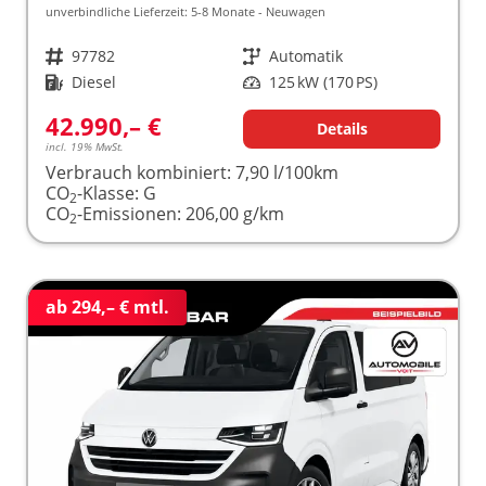
unverbindliche Lieferzeit: 5-8 Monate
Neuwagen
Fahrzeugnr.
97782
Getriebe
Automatik
Kraftstoff
Diesel
Leistung
125 kW (170 PS)
42.990,– €
Details
incl. 19% MwSt.
Verbrauch kombiniert:
7,90 l/100km
CO
-Klasse:
G
2
CO
-Emissionen:
206,00 g/km
2
ab 294,– € mtl.