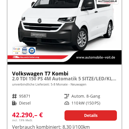
Volkswagen T7 Kombi
2.0 TDI 150 PS 4M Automatik 5 SITZE/LED/KLIMA/PDC/LANE ASSIST
unverbindliche Lieferzeit: 5-8 Monate
Neuwagen
Fahrzeugnr.
95871
Getriebe
Autom. 8-Gang
Kraftstoff
Diesel
Leistung
110 kW (150 PS)
42.290,– €
Details
incl. 19% MwSt.
Verbrauch kombiniert:
8,30 l/100km