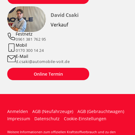
David Csaki
Verkauf
Festnetz
0961 381 762 95
Mobil
0170 300 14 24
E-Mail
d.csaki@automobile-voit.de
Online Termin
Anmelden
AGB (Neufahrzeuge)
AGB (Gebrauchtwagen)
Impressum
Datenschutz
Cookie-Einstellungen
Weitere Informationen zum offiziellen Kraftstoffverbrauch und zu den