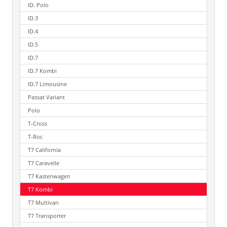
ID. Polo
ID.3
ID.4
ID.5
ID.7
ID.7 Kombi
ID.7 Limousine
Passat Variant
Polo
T-Cross
T-Roc
T7 California
T7 Caravelle
T7 Kastenwagen
T7 Kombi
T7 Multivan
T7 Transporter