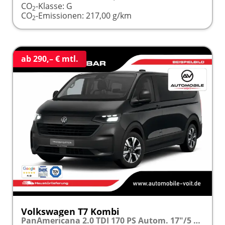
CO
-Klasse:
G
2
CO
-Emissionen:
217,00 g/km
2
ab 290,– € mtl.
Volkswagen T7 Kombi
PanAmericana 2.0 TDI 170 PS Autom. 17"/5 SITZE/SHZ/LED frei konfigurierbar!