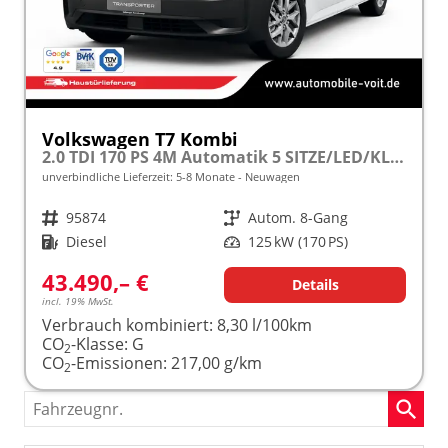
Volkswagen T7 Kombi
2.0 TDI 170 PS 4M Automatik 5 SITZE/LED/KLIMA/PDC/LANE ASSIST
unverbindliche Lieferzeit: 5-8 Monate
Neuwagen
Fahrzeugnr.
95874
Getriebe
Autom. 8-Gang
Kraftstoff
Diesel
Leistung
125 kW (170 PS)
43.490,– €
Details
incl. 19% MwSt.
Verbrauch kombiniert:
8,30 l/100km
CO
-Klasse:
G
2
CO
-Emissionen:
217,00 g/km
2
Fahrzeugnr.