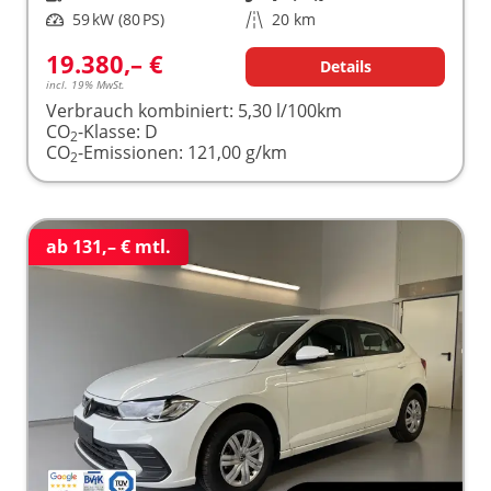
Leistung
59 kW (80 PS)
Kilometerstand
20 km
19.380,– €
Details
incl. 19% MwSt.
Verbrauch kombiniert:
5,30 l/100km
CO
-Klasse:
D
2
CO
-Emissionen:
121,00 g/km
2
ab 131,– € mtl.