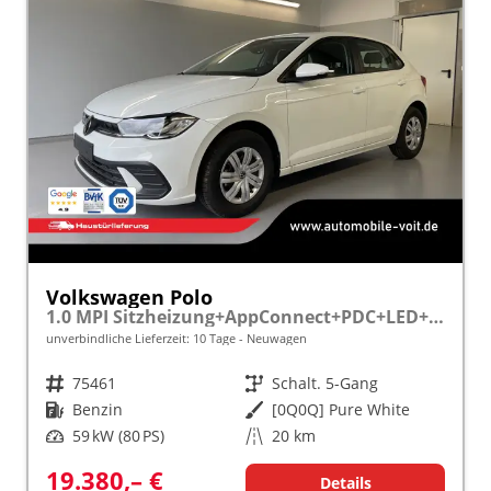
Volkswagen Polo
1.0 MPI Sitzheizung+AppConnect+PDC+LED+Touch+Lichtsensor+MultiLenkrad
unverbindliche Lieferzeit:
10 Tage
Neuwagen
Fahrzeugnr.
75461
Getriebe
Schalt. 5-Gang
Kraftstoff
Benzin
Außenfarbe
[0Q0Q] Pure White
Leistung
59 kW (80 PS)
Kilometerstand
20 km
19.380,– €
Details