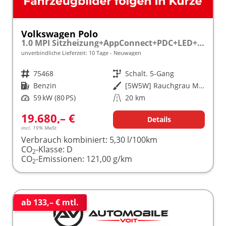
Volkswagen Polo
1.0 MPI Sitzheizung+AppConnect+PDC+LED+Touch+Lichtsensor+MultiLenkrad
unverbindliche Lieferzeit:
10 Tage
Neuwagen
Fahrzeugnr.
75468
Getriebe
Schalt. 5-Gang
Kraftstoff
Benzin
Außenfarbe
[5W5W] Rauchgrau Metallic
Leistung
59 kW (80 PS)
Kilometerstand
20 km
19.680,– €
Details
incl. 19% MwSt.
Verbrauch kombiniert:
5,30 l/100km
CO
-Klasse:
D
2
CO
-Emissionen:
121,00 g/km
2
ab 133,– € mtl.