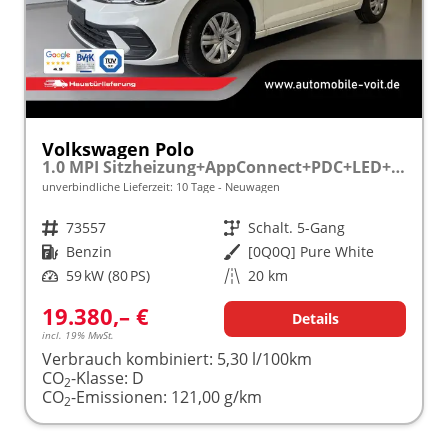
Volkswagen Polo
1.0 MPI Sitzheizung+AppConnect+PDC+LED+Touch+Lichtsensor+MultiLenkrad
unverbindliche Lieferzeit:
10 Tage
Neuwagen
Fahrzeugnr.
73557
Getriebe
Schalt. 5-Gang
Kraftstoff
Benzin
Außenfarbe
[0Q0Q] Pure White
Leistung
59 kW (80 PS)
Kilometerstand
20 km
19.380,– €
Details
incl. 19% MwSt.
Verbrauch kombiniert:
5,30 l/100km
CO
-Klasse:
D
2
CO
-Emissionen:
121,00 g/km
2