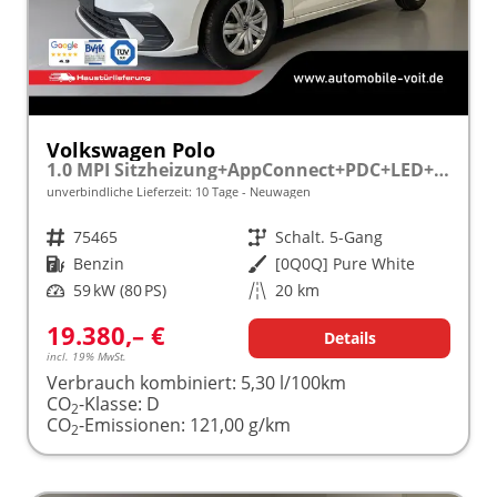
Volkswagen Polo
1.0 MPI Sitzheizung+AppConnect+PDC+LED+Touch+Lichtsensor+MultiLenkrad
unverbindliche Lieferzeit:
10 Tage
Neuwagen
Fahrzeugnr.
75465
Getriebe
Schalt. 5-Gang
Kraftstoff
Benzin
Außenfarbe
[0Q0Q] Pure White
Leistung
59 kW (80 PS)
Kilometerstand
20 km
19.380,– €
Details
incl. 19% MwSt.
Verbrauch kombiniert:
5,30 l/100km
CO
-Klasse:
D
2
CO
-Emissionen:
121,00 g/km
2