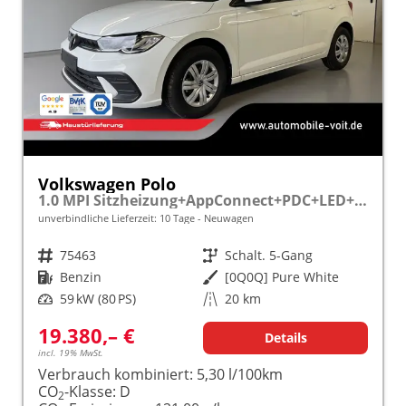
Volkswagen Polo
1.0 MPI Sitzheizung+AppConnect+PDC+LED+Touch+Lichtsensor+MultiLenkrad
unverbindliche Lieferzeit:
10 Tage
Neuwagen
Fahrzeugnr.
75463
Getriebe
Schalt. 5-Gang
Kraftstoff
Benzin
Außenfarbe
[0Q0Q] Pure White
Leistung
59 kW (80 PS)
Kilometerstand
20 km
19.380,– €
Details
incl. 19% MwSt.
Verbrauch kombiniert:
5,30 l/100km
CO
-Klasse:
D
2