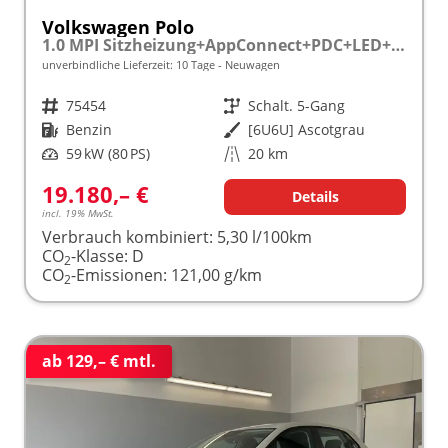
Volkswagen Polo
1.0 MPI Sitzheizung+AppConnect+PDC+LED+Touch+Lichtsensor+MultiLenkrad
unverbindliche Lieferzeit:
10 Tage
Neuwagen
Fahrzeugnr.
75454
Getriebe
Schalt. 5-Gang
Kraftstoff
Benzin
Außenfarbe
[6U6U] Ascotgrau
Leistung
59 kW (80 PS)
Kilometerstand
20 km
19.180,– €
Details
incl. 19% MwSt.
Verbrauch kombiniert:
5,30 l/100km
CO
-Klasse:
D
2
CO
-Emissionen:
121,00 g/km
2
ab 129,– € mtl.