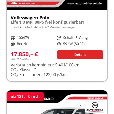
Volkswagen Polo
Life 1.0 MPI 80PS frei konfigurierbar!
unverbindliche Lieferzeit: 4-7 Monate
Neuwagen
Fahrzeugnr.
100479
Getriebe
Schalt. 5-Gang
Kraftstoff
Benzin
Leistung
59 kW (80 PS)
17.850,– €
Details
incl. 19% MwSt.
Verbrauch kombiniert:
5,40 l/100km
CO
-Klasse:
D
2
CO
-Emissionen:
122,00 g/km
2
ab 121,– € mtl.