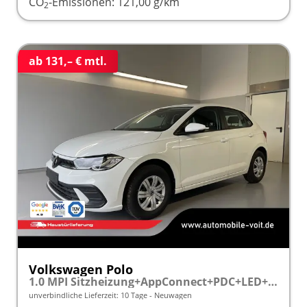
CO
-Emissionen:
121,00 g/km
2
ab 131,– € mtl.
Volkswagen Polo
1.0 MPI Sitzheizung+AppConnect+PDC+LED+Touch+Lichtsensor+MultiLenkrad
unverbindliche Lieferzeit:
10 Tage
Neuwagen