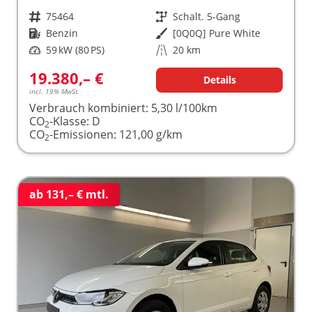
Fahrzeugnr.
75464
Getriebe
Schalt. 5-Gang
Kraftstoff
Benzin
Außenfarbe
[0Q0Q] Pure White
Leistung
59 kW (80 PS)
Kilometerstand
20 km
19.380,– €
Details
incl. 19% MwSt.
Verbrauch kombiniert:
5,30 l/100km
CO
-Klasse:
D
2
CO
-Emissionen:
121,00 g/km
2
ab 131,– € mtl.