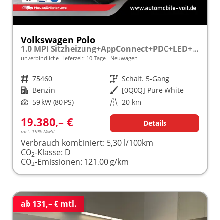
Volkswagen Polo
1.0 MPI Sitzheizung+AppConnect+PDC+LED+Touch+Lichtsensor+MultiLenkrad
unverbindliche Lieferzeit:
10 Tage
Neuwagen
Fahrzeugnr.
75460
Getriebe
Schalt. 5-Gang
Kraftstoff
Benzin
Außenfarbe
[0Q0Q] Pure White
Leistung
59 kW (80 PS)
Kilometerstand
20 km
19.380,– €
Details
incl. 19% MwSt.
Verbrauch kombiniert:
5,30 l/100km
CO
-Klasse:
D
2
CO
-Emissionen:
121,00 g/km
2
ab 131,– € mtl.