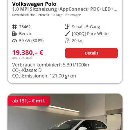
Volkswagen Polo
1.0 MPI Sitzheizung+AppConnect+PDC+LED+Touch+Lichtsensor+MultiLenkrad
unverbindliche Lieferzeit:
10 Tage
Neuwagen
Fahrzeugnr.
75462
Getriebe
Schalt. 5-Gang
Kraftstoff
Benzin
Außenfarbe
[0Q0Q] Pure White
Leistung
59 kW (80 PS)
Kilometerstand
20 km
19.380,– €
Details
incl. 19% MwSt.
Verbrauch kombiniert:
5,30 l/100km
CO
-Klasse:
D
2
CO
-Emissionen:
121,00 g/km
2
ab 131,– € mtl.