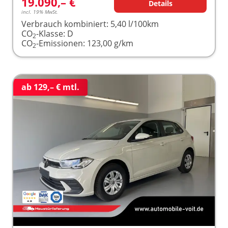
19.090,– €
Details
incl. 19% MwSt.
Verbrauch kombiniert:
5,40 l/100km
CO
-Klasse:
D
2
CO
-Emissionen:
123,00 g/km
2
ab 129,– € mtl.