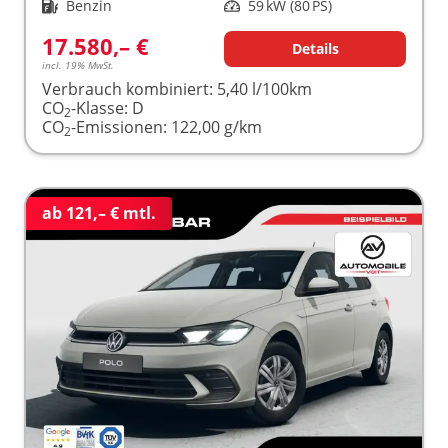
Kraftstoff
Benzin
Leistung
59 kW (80 PS)
17.580,– €
Details
incl. 19% MwSt.
Verbrauch kombiniert:
5,40 l/100km
CO
-Klasse:
D
2
CO
-Emissionen:
122,00 g/km
2
ab 121,– € mtl.