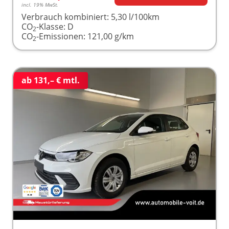
incl. 19% MwSt.
Verbrauch kombiniert:
5,30 l/100km
CO
-Klasse:
D
2
CO
-Emissionen:
121,00 g/km
2
ab 131,– € mtl.