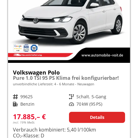
Volkswagen Polo
Pure 1.0 TSI 95 PS Klima frei konfigurierbar!
unverbindliche Lieferzeit: 4 - 6 Monate
Neuwagen
Fahrzeugnr.
99625
Getriebe
Schalt. 5-Gang
Kraftstoff
Benzin
Leistung
70 kW (95 PS)
17.885,– €
Details
incl. 19% MwSt.
Verbrauch kombiniert:
5,40 l/100km
CO
-Klasse:
D
2