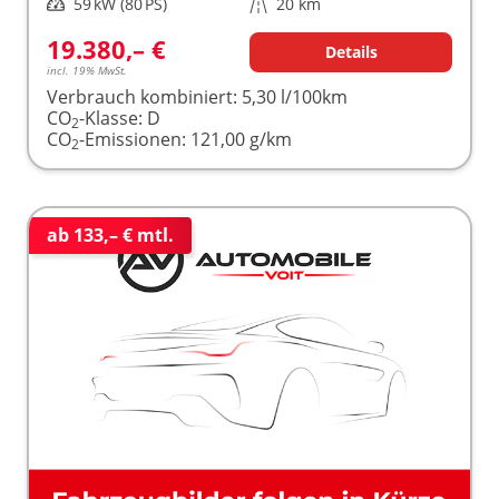
Leistung
59 kW (80 PS)
Kilometerstand
20 km
19.380,– €
Details
incl. 19% MwSt.
Verbrauch kombiniert:
5,30 l/100km
CO
-Klasse:
D
2
CO
-Emissionen:
121,00 g/km
2
ab 133,– € mtl.