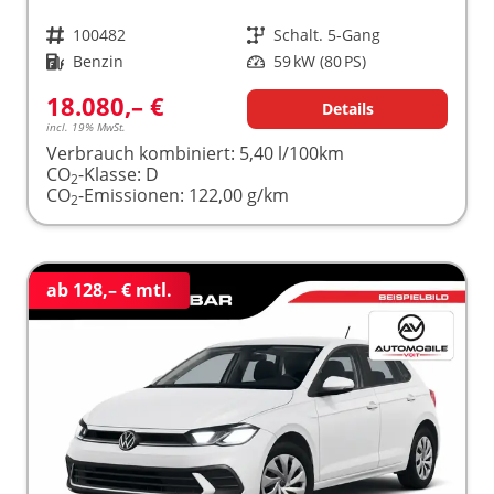
Fahrzeugnr.
100482
Getriebe
Schalt. 5-Gang
Kraftstoff
Benzin
Leistung
59 kW (80 PS)
18.080,– €
Details
incl. 19% MwSt.
Verbrauch kombiniert:
5,40 l/100km
CO
-Klasse:
D
2
CO
-Emissionen:
122,00 g/km
2
ab 128,– € mtl.