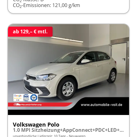
2
CO
-Emissionen:
121,00 g/km
2
ab 129,– € mtl.
Volkswagen Polo
1.0 MPI Sitzheizung+AppConnect+PDC+LED+Touch+Lichtsensor+MultiLenkrad
unverbindliche Lieferzeit:
10 Tage
Neuwagen