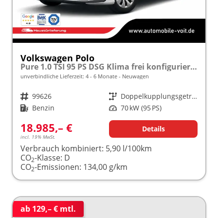
Volkswagen Polo
Pure 1.0 TSI 95 PS DSG Klima frei konfigurierbar!
unverbindliche Lieferzeit: 4 - 6 Monate
Neuwagen
Fahrzeugnr.
99626
Getriebe
Doppelkupplungsgetriebe (DSG)
Kraftstoff
Benzin
Leistung
70 kW (95 PS)
18.985,– €
Details
incl. 19% MwSt.
Verbrauch kombiniert:
5,90 l/100km
CO
-Klasse:
D
2
CO
-Emissionen:
134,00 g/km
2
ab 129,– € mtl.