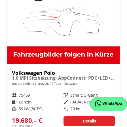
Volkswagen Polo
1.0 MPI Sitzheizung+AppConnect+PDC+LED+Touch+Lichtsensor+MultiLenkrad
unverbindliche Lieferzeit:
10 Tage
Neuwagen
Fahrzeugnr.
75469
Getriebe
Schalt. 5-Gang
Kraftstoff
Benzin
Außenfarbe
[0A0A] Reef Blue Metallic
Leistung
59 kW (80 PS)
Kilometerstand
20 km
19.680,– €
Details
incl. 19% MwSt.