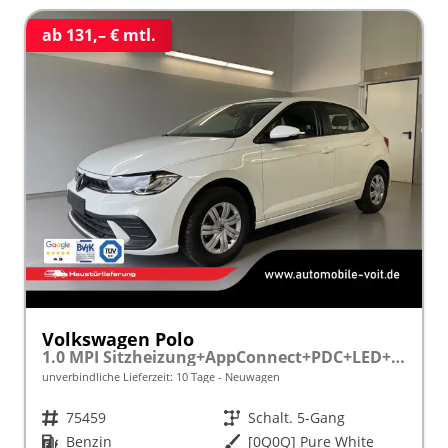
ab 131,– € mtl.
Volkswagen Polo
1.0 MPI Sitzheizung+AppConnect+PDC+LED+Touch+Lichtsensor+MultiLenkrad
unverbindliche Lieferzeit:
10 Tage
Neuwagen
Fahrzeugnr.
75459
Getriebe
Schalt. 5-Gang
Kraftstoff
Benzin
Außenfarbe
[0Q0Q] Pure White