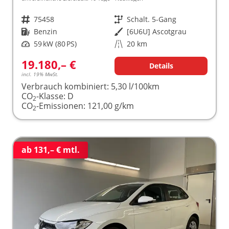
Fahrzeugnr.
75458
Getriebe
Schalt. 5-Gang
Kraftstoff
Benzin
Außenfarbe
[6U6U] Ascotgrau
Leistung
59 kW (80 PS)
Kilometerstand
20 km
19.180,– €
Details
incl. 19% MwSt.
Verbrauch kombiniert:
5,30 l/100km
CO
-Klasse:
D
2
CO
-Emissionen:
121,00 g/km
2
ab 131,– € mtl.