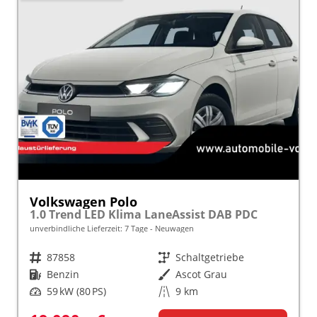
Volkswagen Polo
1.0 Trend LED Klima LaneAssist DAB PDC
unverbindliche Lieferzeit:
7 Tage
Neuwagen
Fahrzeugnr.
87858
Getriebe
Schaltgetriebe
Kraftstoff
Benzin
Außenfarbe
Ascot Grau
Leistung
59 kW (80 PS)
Kilometerstand
9 km