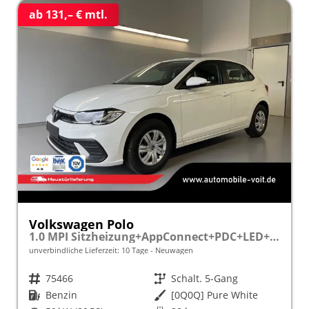
ab 131,– € mtl.
Volkswagen Polo
1.0 MPI Sitzheizung+AppConnect+PDC+LED+Touch+Lichtsensor+MultiLenkrad
unverbindliche Lieferzeit:
10 Tage
Neuwagen
Fahrzeugnr.
75466
Getriebe
Schalt. 5-Gang
Kraftstoff
Benzin
Außenfarbe
[0Q0Q] Pure White