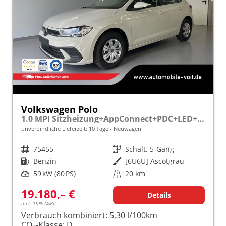
Volkswagen Polo
1.0 MPI Sitzheizung+AppConnect+PDC+LED+Touch+Lichtsensor+MultiLenkrad
unverbindliche Lieferzeit:
10 Tage
Neuwagen
Fahrzeugnr.
75455
Getriebe
Schalt. 5-Gang
Kraftstoff
Benzin
Außenfarbe
[6U6U] Ascotgrau
Leistung
59 kW (80 PS)
Kilometerstand
20 km
19.180,– €
Details
incl. 19% MwSt.
Verbrauch kombiniert:
5,30 l/100km
CO
-Klasse:
D