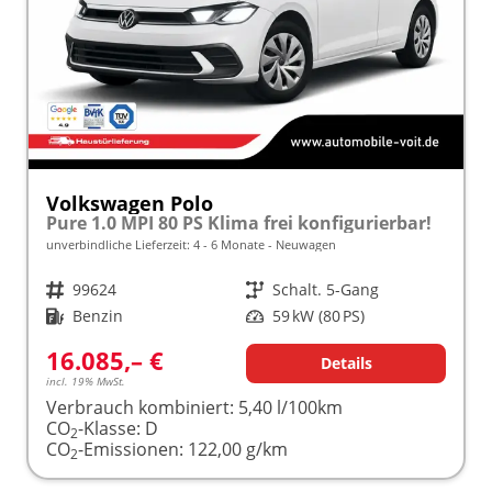
Volkswagen Polo
Pure 1.0 MPI 80 PS Klima frei konfigurierbar!
unverbindliche Lieferzeit: 4 - 6 Monate
Neuwagen
Fahrzeugnr.
99624
Getriebe
Schalt. 5-Gang
Kraftstoff
Benzin
Leistung
59 kW (80 PS)
16.085,– €
Details
incl. 19% MwSt.
Verbrauch kombiniert:
5,40 l/100km
CO
-Klasse:
D
2
CO
-Emissionen:
122,00 g/km
2