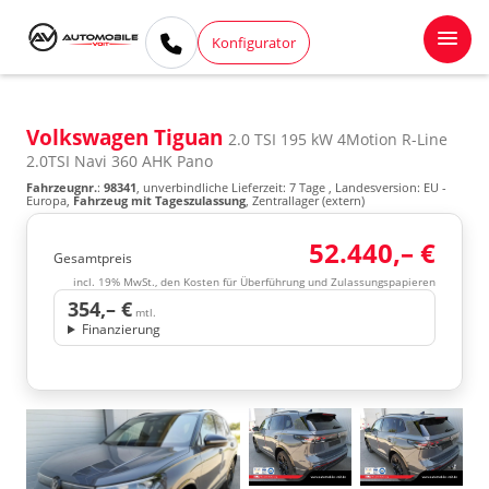
Konfigurator
Volkswagen Tiguan
2.0 TSI 195 kW 4Motion R-Line
2.0TSI Navi 360 AHK Pano
Fahrzeugnr.
:
98341
, unverbindliche Lieferzeit:
7 Tage
, Landesversion: EU -
Europa,
Fahrzeug mit Tageszulassung
, Zentrallager (extern)
52.440,– €
Gesamtpreis
incl. 19% MwSt., den Kosten für Überführung und Zulassungspapieren
354,– €
mtl.
Finanzierung