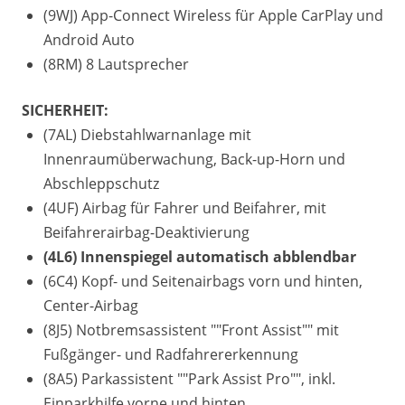
(9WJ) App-Connect Wireless für Apple CarPlay und
Android Auto
(8RM) 8 Lautsprecher
SICHERHEIT:
(7AL) Diebstahlwarnanlage mit
Innenraumüberwachung, Back-up-Horn und
Abschleppschutz
(4UF) Airbag für Fahrer und Beifahrer, mit
Beifahrerairbag-Deaktivierung
(4L6) Innenspiegel automatisch abblendbar
(6C4) Kopf- und Seitenairbags vorn und hinten,
Center-Airbag
(8J5) Notbremsassistent ""Front Assist"" mit
Fußgänger- und Radfahrererkennung
(8A5) Parkassistent ""Park Assist Pro"", inkl.
Einparkhilfe vorne und hinten