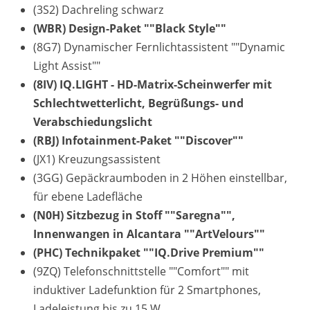
(3S2) Dachreling schwarz
(WBR) Design-Paket ""Black Style""
(8G7) Dynamischer Fernlichtassistent ""Dynamic
Light Assist""
(8IV) IQ.LIGHT - HD-Matrix-Scheinwerfer mit
Schlechtwetterlicht, Begrüßungs- und
Verabschiedungslicht
(RBJ) Infotainment-Paket ""Discover""
(JX1) Kreuzungsassistent
(3GG) Gepäckraumboden in 2 Höhen einstellbar,
für ebene Ladefläche
(N0H) Sitzbezug in Stoff ""Saregna"",
Innenwangen in Alcantara ""ArtVelours""
(PHC) Technikpaket ""IQ.Drive Premium""
(9ZQ) Telefonschnittstelle ""Comfort"" mit
induktiver Ladefunktion für 2 Smartphones,
Ladeleistung bis zu 15 W