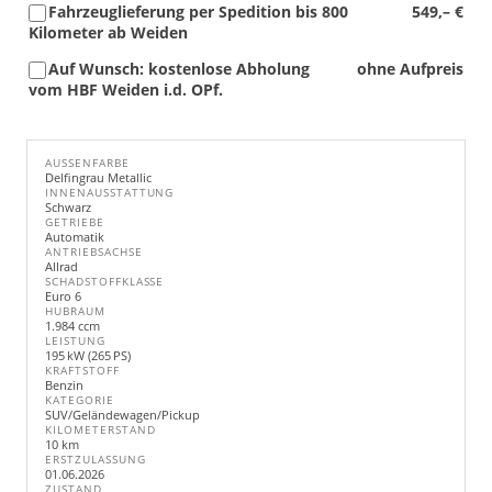
Fahrzeuglieferung per Spedition bis 800
549,– €
Kilometer ab Weiden
Auf Wunsch: kostenlose Abholung
ohne Aufpreis
vom HBF Weiden i.d. OPf.
AUSSENFARBE
Delfingrau Metallic
INNENAUSSTATTUNG
Schwarz
GETRIEBE
Automatik
ANTRIEBSACHSE
Allrad
SCHADSTOFFKLASSE
Euro 6
HUBRAUM
1.984 ccm
LEISTUNG
195 kW (265 PS)
KRAFTSTOFF
Benzin
KATEGORIE
SUV/Geländewagen/Pickup
KILOMETERSTAND
10 km
ERSTZULASSUNG
01.06.2026
ZUSTAND