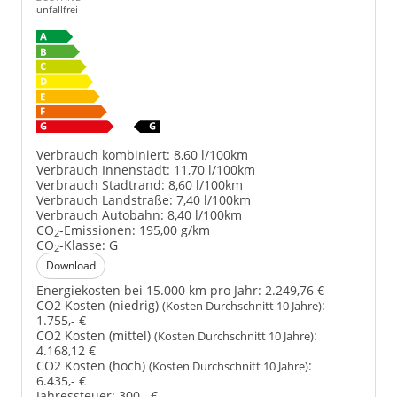
unfallfrei
Verbrauch kombiniert:
8,60 l/100km
Verbrauch Innenstadt:
11,70 l/100km
Verbrauch Stadtrand:
8,60 l/100km
Verbrauch Landstraße:
7,40 l/100km
Verbrauch Autobahn:
8,40 l/100km
CO
-Emissionen:
195,00 g/km
2
CO
-Klasse:
G
2
Download
Energiekosten bei 15.000 km pro Jahr:
2.249,76 €
CO2 Kosten (niedrig)
:
(Kosten Durchschnitt 10 Jahre)
1.755,- €
CO2 Kosten (mittel)
:
(Kosten Durchschnitt 10 Jahre)
4.168,12 €
CO2 Kosten (hoch)
:
(Kosten Durchschnitt 10 Jahre)
6.435,- €
Jahressteuer:
300,- €