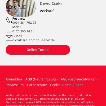
David Csaki
Verkauf
Festnetz
0961 381 762 95
Mobil
0170 300 14 24
E-Mail
d.csaki@automobile-voit.de
Online Termin
Anmelden
AGB (Neufahrzeuge)
AGB (Gebrauchtwagen)
Impressum
Datenschutz
Cookie-Einstellungen
Weitere Informationen zum offiziellen Kraftstoffverbrauch und zu den
offiziellen spezifischen CO
-Emissionen und gegebenenfalls zum
2
Stromverbrauch neuer PKW können dem 'Leitfaden über den offiziellen
Kraftstoffverbrauch, die offiziellen spezifischen CO
-Emissionen und den