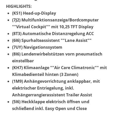
HIGHLIGHTS:
(KS1) Head-up-Display
(7J2) Multifunktionsanzeige/Bordcomputer
""Virtual Cockpit"" mit 10,25 TFT Display
(8T3) Automatische Distanzregelung ACC
(6I6) Spurhalteassistent ""Lane Assist""
(7UY) Navigationssystem
(8I6) Lendenwirbelstützen vorn pneumatisch
einstellbar
(KH7) Klimaanlage ""Air Care Climatronic"" mit
Klimabedienteil hinten (3 Zonen)
(1M9) Anhängevorrichtung anklappbar, mit
elektrischer Entriegelung, inkl.
Anhängerrangierassistent Trailer Assist
(5I6) Heckklappe elektrisch öffnen und
schließend inkl. Easy Open und Close