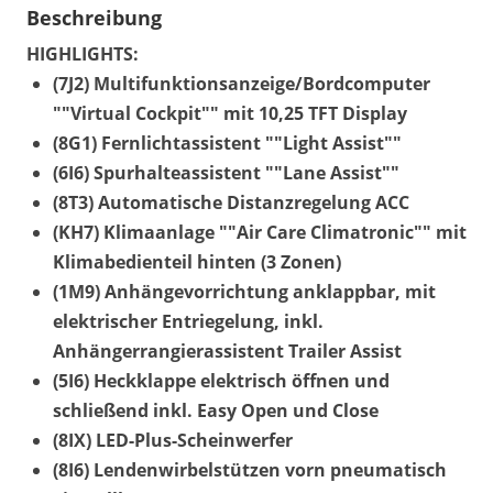
Beschreibung
HIGHLIGHTS:
(7J2) Multifunktionsanzeige/Bordcomputer
""Virtual Cockpit"" mit 10,25 TFT Display
(8G1) Fernlichtassistent ""Light Assist""
(6I6) Spurhalteassistent ""Lane Assist""
(8T3) Automatische Distanzregelung ACC
(KH7) Klimaanlage ""Air Care Climatronic"" mit
Klimabedienteil hinten (3 Zonen)
(1M9) Anhängevorrichtung anklappbar, mit
elektrischer Entriegelung, inkl.
Anhängerrangierassistent Trailer Assist
(5I6) Heckklappe elektrisch öffnen und
schließend inkl. Easy Open und Close
(8IX) LED-Plus-Scheinwerfer
(8I6) Lendenwirbelstützen vorn pneumatisch