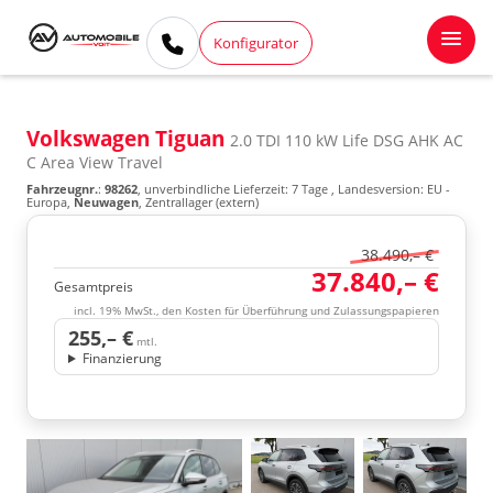
Konfigurator
Volkswagen Tiguan
2.0 TDI 110 kW Life DSG AHK AC
C Area View Travel
Fahrzeugnr.
:
98262
, unverbindliche Lieferzeit:
7 Tage
, Landesversion: EU -
Europa,
Neuwagen
, Zentrallager (extern)
38.490,– €
37.840,– €
Gesamtpreis
incl. 19% MwSt., den Kosten für Überführung und Zulassungspapieren
255,– €
mtl.
Finanzierung