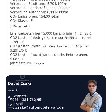
Verbrauch Stadtrand:
5,70 l/100km
Verbrauch Landstraße:
5,00 l/100km
Verbrauch Autobahn:
6,00 l/100km
CO
-Emissionen:
154,00 g/km
2
CO
-Klasse:
E
2
Download
Energiekosten bei 15.000 km pro Jahr:
1.424,85 €
CO2 Kosten (niedrig)
:
(Kosten Durchschnitt 10 Jahre)
1.386,- €
CO2 Kosten (mittel)
:
(Kosten Durchschnitt 10 Jahre)
3.291,75 €
CO2 Kosten (hoch)
:
(Kosten Durchschnitt 10 Jahre)
5.082,- €
Jahressteuer:
322,- €
David Csaki
T
Verkauf
Ver
Festnetz
0961 381 762 95
E-Mail
d.csaki@automobile-voit.de