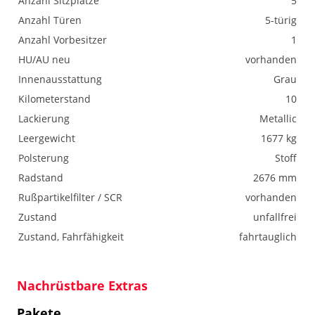
Anzahl Sitzplätze
5
Anzahl Türen
5-türig
Anzahl Vorbesitzer
1
HU/AU neu
vorhanden
Innenausstattung
Grau
Kilometerstand
10
Lackierung
Metallic
Leergewicht
1677 kg
Polsterung
Stoff
Radstand
2676 mm
Rußpartikelfilter / SCR
vorhanden
Zustand
unfallfrei
Zustand, Fahrfähigkeit
fahrtauglich
Nachrüstbare Extras
Pakete