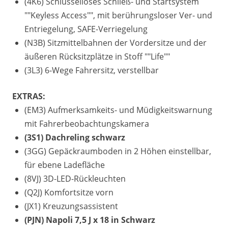
(4K6) Schlüsselloses Schließ- und Startsystem
""Keyless Access"", mit berührungsloser Ver- und
Entriegelung, SAFE-Verriegelung
(N3B) Sitzmittelbahnen der Vordersitze und der
äußeren Rücksitzplätze in Stoff ""Life""
(3L3) 6-Wege Fahrersitz, verstellbar
EXTRAS:
(EM3) Aufmerksamkeits- und Müdigkeitswarnung
mit Fahrerbeobachtungskamera
(3S1) Dachreling schwarz
(3GG) Gepäckraumboden in 2 Höhen einstellbar,
für ebene Ladefläche
(8VJ) 3D-LED-Rückleuchten
(Q2J) Komfortsitze vorn
(JX1) Kreuzungsassistent
(PJN) Napoli 7,5 J x 18 in Schwarz