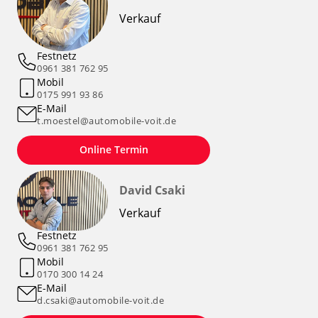
Verkauf
Festnetz
0961 381 762 95
Mobil
0175 991 93 86
E-Mail
t.moestel@automobile-voit.de
Online Termin
David Csaki
Verkauf
Festnetz
0961 381 762 95
Mobil
0170 300 14 24
E-Mail
d.csaki@automobile-voit.de