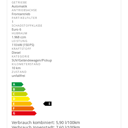
GETRIEBE
Automatik
ANTRIEBSACHSE
Frontantrieb
PARTIKELFILTER
1
SCHADSTOFFKLASSE
Euro 6
HUBRAUM
1.968 ccm
LEISTUNG
110 kW (150 PS)
KRAFTSTOFF
Diesel
KATEGORIE
SUV/Geländewagen/Pickup
KILOMETERSTAND
10 km
ZUSTAND
unfallfrei
Verbrauch kombiniert:
5,90 l/100km
Verbrauch Innenstadt:
7,60 l/100km