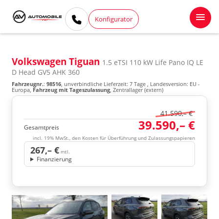
Konfigurator
Volkswagen Tiguan
1.5 eTSI 110 kW Life Pano IQ LE
D Head GV5 AHK 360
Fahrzeugnr.
:
98516
, unverbindliche Lieferzeit:
7 Tage
, Landesversion: EU -
Europa,
Fahrzeug mit Tageszulassung
, Zentrallager (extern)
41.590,– €
39.590,– €
Gesamtpreis
incl. 19% MwSt., den Kosten für Überführung und Zulassungspapieren
267,– €
mtl.
Finanzierung