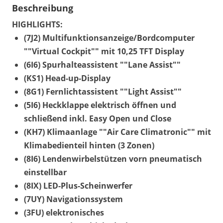
Beschreibung
HIGHLIGHTS:
(7J2) Multifunktionsanzeige/Bordcomputer
""Virtual Cockpit"" mit 10,25 TFT Display
(6I6) Spurhalteassistent ""Lane Assist""
(KS1) Head-up-Display
(8G1) Fernlichtassistent ""Light Assist""
(5I6) Heckklappe elektrisch öffnen und
schließend inkl. Easy Open und Close
(KH7) Klimaanlage ""Air Care Climatronic"" mit
Klimabedienteil hinten (3 Zonen)
(8I6) Lendenwirbelstützen vorn pneumatisch
einstellbar
(8IX) LED-Plus-Scheinwerfer
(7UY) Navigationssystem
(3FU) elektronisches