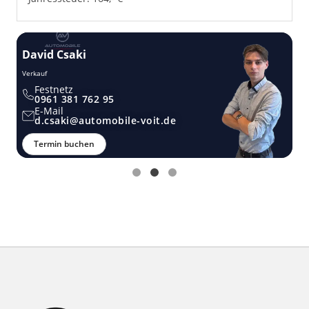
David Csaki
T
Verkauf
Ver
Festnetz
0961 381 762 95
E-Mail
d.csaki@automobile-voit.de
Termin buchen