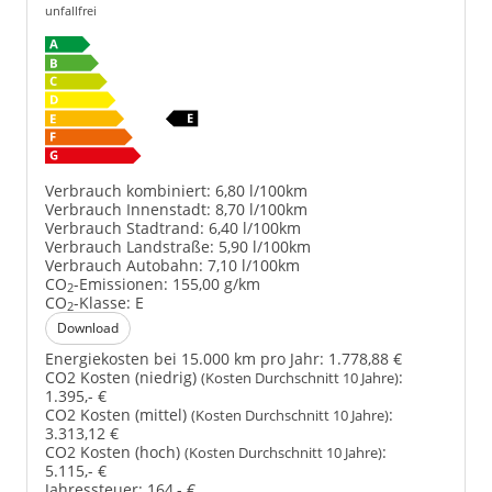
unfallfrei
Verbrauch kombiniert:
6,80 l/100km
Verbrauch Innenstadt:
8,70 l/100km
Verbrauch Stadtrand:
6,40 l/100km
Verbrauch Landstraße:
5,90 l/100km
Verbrauch Autobahn:
7,10 l/100km
CO
-Emissionen:
155,00 g/km
2
CO
-Klasse:
E
2
Download
Energiekosten bei 15.000 km pro Jahr:
1.778,88 €
CO2 Kosten (niedrig)
:
(Kosten Durchschnitt 10 Jahre)
1.395,- €
CO2 Kosten (mittel)
:
(Kosten Durchschnitt 10 Jahre)
3.313,12 €
CO2 Kosten (hoch)
:
(Kosten Durchschnitt 10 Jahre)
5.115,- €
Jahressteuer:
164,- €