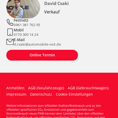
David Csaki
Verkauf
Festnetz
0961 381 762 95
Mobil
0170 300 14 24
E-Mail
d.csaki@automobile-voit.de
Online Termin
Anmelden
AGB (Neufahrzeuge)
AGB (Gebrauchtwagen)
Impressum
Datenschutz
Cookie-Einstellungen
Weitere Informationen zum offiziellen Kraftstoffverbrauch und zu den
offiziellen spezifischen CO
-Emissionen und gegebenenfalls zum
2
Stromverbrauch neuer PKW können dem 'Leitfaden über den offiziellen
Kraftstoffverbrauch, die offiziellen spezifischen CO
-Emissionen und den