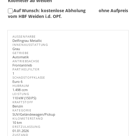
Kilometer ab Weiden
Auf Wunsch: kostenlose Abholung
ohne Aufpreis
vom HBF Weiden i.d. OPf.
AUSSENFARBE
Delfingrau Metallic
INNENAUSSTATTUNG
Grau
GETRIEBE
Automatik
ANTRIEBSACHSE
Frontantrieb
PARTIKELFILTER
1
SCHADSTOFFKLASSE
Euro 6
HUBRAUM
1.498 ccm
LEISTUNG
110 kW (150 PS)
KRAFTSTOFF
Benzin
KATEGORIE
SUV/Geländewagen/Pickup
KILOMETERSTAND
10 km
ERSTZULASSUNG
01.01.2026
ZUSTAND