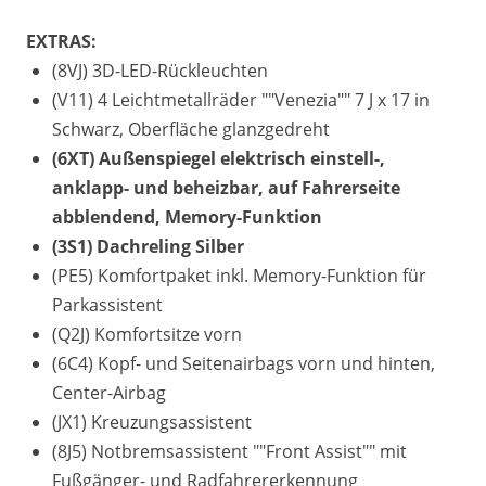
EXTRAS:
(8VJ) 3D-LED-Rückleuchten
(V11) 4 Leichtmetallräder ""Venezia"" 7 J x 17 in
Schwarz, Oberfläche glanzgedreht
(6XT) Außenspiegel elektrisch einstell-,
anklapp- und beheizbar, auf Fahrerseite
abblendend, Memory-Funktion
(3S1) Dachreling Silber
(PE5) Komfortpaket inkl. Memory-Funktion für
Parkassistent
(Q2J) Komfortsitze vorn
(6C4) Kopf- und Seitenairbags vorn und hinten,
Center-Airbag
(JX1) Kreuzungsassistent
(8J5) Notbremsassistent ""Front Assist"" mit
Fußgänger- und Radfahrererkennung