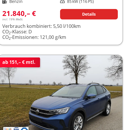
Kraftstoff
Benzin
Leistung
85 kW (116 PS)
21.840,– €
Details
incl. 19% MwSt.
Verbrauch kombiniert:
5,50 l/100km
CO
-Klasse:
D
2
CO
-Emissionen:
121,00 g/km
2
ab 151,– € mtl.