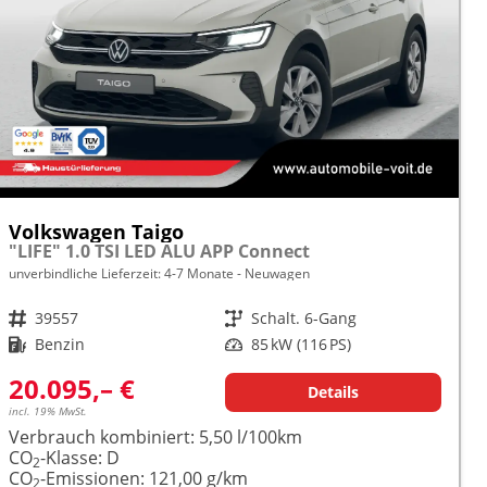
Volkswagen Taigo
"LIFE" 1.0 TSI LED ALU APP Connect
unverbindliche Lieferzeit: 4-7 Monate
Neuwagen
Fahrzeugnr.
39557
Getriebe
Schalt. 6-Gang
Kraftstoff
Benzin
Leistung
85 kW (116 PS)
20.095,– €
Details
incl. 19% MwSt.
Verbrauch kombiniert:
5,50 l/100km
CO
-Klasse:
D
2
CO
-Emissionen:
121,00 g/km
2