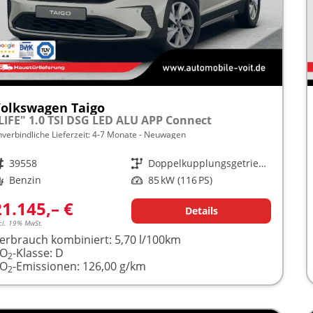
olkswagen Taigo
LIFE" 1.0 TSI DSG LED ALU APP Connect
nverbindliche Lieferzeit: 4-7 Monate
Neuwagen
rzeugnr.
39558
Getriebe
Doppelkupplungsgetriebe (DSG)
raftstoff
Benzin
Leistung
85 kW (116 PS)
21.145,– €
Details
cl. 19% MwSt.
erbrauch kombiniert:
5,70 l/100km
CO
-Klasse:
D
2
CO
-Emissionen:
126,00 g/km
2