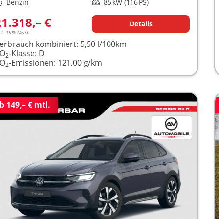
raftstoff
Benzin
Leistung
85 kW (116 PS)
21.318,– €
Details
cl. 19% MwSt.
erbrauch kombiniert:
5,50 l/100km
CO
-Klasse:
D
2
CO
-Emissionen:
121,00 g/km
2
b 149,– € mtl.