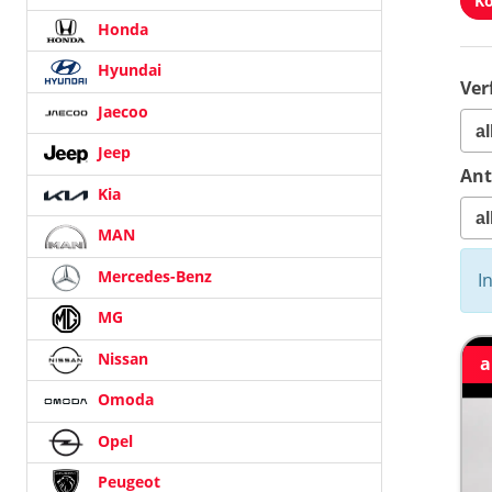
Ko
Honda
Hyundai
Ver
Jaecoo
Jeep
Ant
Kia
MAN
Mercedes-Benz
I
MG
Nissan
a
Omoda
Opel
Peugeot