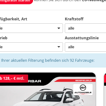
nfigurator starten
fügbarkeit, Art
Kraftstoff
rieb
Ausstattungslinie
n Ihrer aktuellen Filterung befinden sich
92
Fahrzeuge:
b 128,– € mtl.