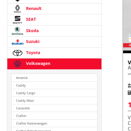
Renault
SEAT
Skoda
Suzuki
Toyota
V
Volkswagen
u
Amarok
Fah
Caddy
K
Caddy Cargo
Caddy Maxi
Caravelle
in
Crafter
V
Crafter Kastenwagen
Crafter Pritschenwagen