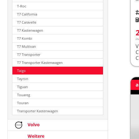
T-Roc
Fah
T7 California
K
T7 Caravelle
T7 Kastenwagen
T7 Kombi
in
V
T7 Multivan
T7 Transporter
T7 Transporter Kastenwagen
Taigo
Tayron
a
Tiguan
Touareg
Touran
Transporter Kastenwagen
Volvo
Weitere