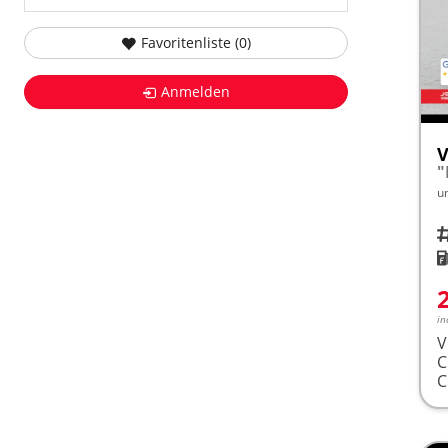
Favoritenliste (
0
)
Anmelden
V
"
u
Fah
K
in
V