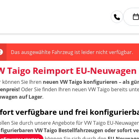
Das ausgewählte Fahrzeug ist leider nicht verfügbar.
W Taigo Reimport EU-Neuwagen
r können Sie Ihren
neuen VW Taigo konfigurieren – als g
tenpreis!
Oder Sie finden Ihren neuen VW Taigo bereits un
wagen auf Lager
.
fort verfügbare und frei konfigurie
ollen Sie durch unsere Angebote für VW Taigo EU-Neuwagen 
figurierbaren VW Taigo Bestellfahrzeugen oder sofort 
können Sie sich durch den
EU-Neuwagen