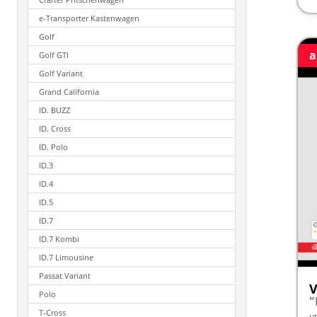
e-Transporter Kastenwagen
Golf
a
Golf GTI
Golf Variant
Grand California
ID. BUZZ
ID. Cross
ID. Polo
ID.3
ID.4
ID.5
ID.7
ID.7 Kombi
ID.7 Limousine
Passat Variant
V
Polo
"
T-Cross
u