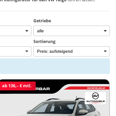
Getriebe
Sortierung
ab 136,– € mtl.