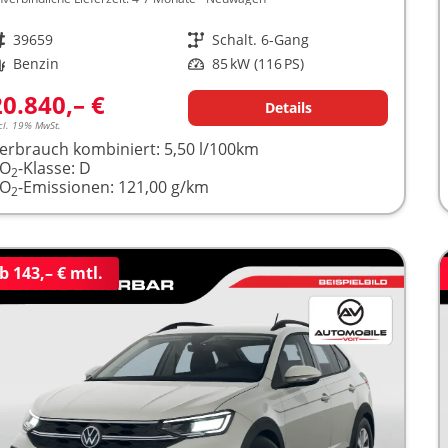
rzeugnr.
39659
Getriebe
Schalt. 6-Gang
raftstoff
Benzin
Leistung
85 kW (116 PS)
20.840,– €
Details
cl. 19% MwSt.
erbrauch kombiniert:
5,50 l/100km
CO
-Klasse:
D
2
CO
-Emissionen:
121,00 g/km
2
b 143,– € mtl.