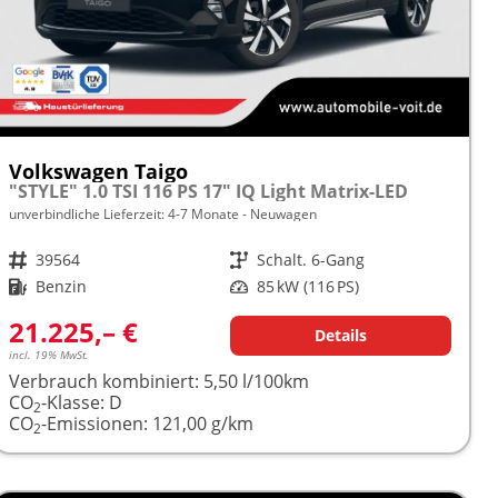
Volkswagen Taigo
"STYLE" 1.0 TSI 116 PS 17" IQ Light Matrix-LED
unverbindliche Lieferzeit: 4-7 Monate
Neuwagen
Fahrzeugnr.
39564
Getriebe
Schalt. 6-Gang
Kraftstoff
Benzin
Leistung
85 kW (116 PS)
21.225,– €
Details
incl. 19% MwSt.
Verbrauch kombiniert:
5,50 l/100km
CO
-Klasse:
D
2
CO
-Emissionen:
121,00 g/km
2