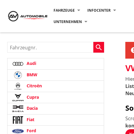
FAHRZEUGE
INFOCENTER
UNTERNEHMEN
Fahrzeugnr.
Audi
V
BMW
Hie
Lis
Citroën
Neu
Cupra
So
Dacia
Scr
Fiat
kon
Ford