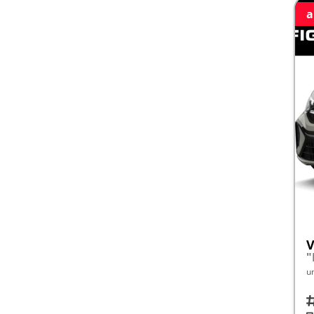
a
V
"
u
Fah