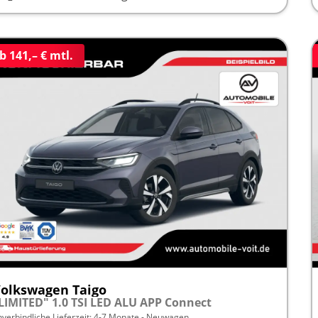
b 141,– € mtl.
olkswagen Taigo
LIMITED" 1.0 TSI LED ALU APP Connect
nverbindliche Lieferzeit: 4-7 Monate
Neuwagen