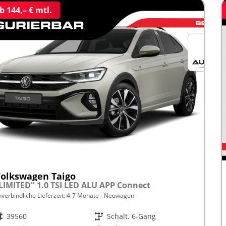
b 144,– € mtl.
olkswagen Taigo
LIMITED" 1.0 TSI LED ALU APP Connect
nverbindliche Lieferzeit: 4-7 Monate
Neuwagen
rzeugnr.
39560
Getriebe
Schalt. 6-Gang