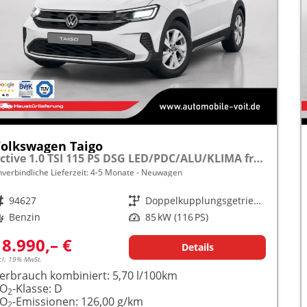
olkswagen Taigo
Active 1.0 TSI 115 PS DSG LED/PDC/ALU/KLIMA frei konfigurierbar!
nverbindliche Lieferzeit: 4-5 Monate
Neuwagen
rzeugnr.
94627
Getriebe
Doppelkupplungsgetriebe (DSG)
raftstoff
Benzin
Leistung
85 kW (116 PS)
18.990,– €
Details
cl. 19% MwSt.
erbrauch kombiniert:
5,70 l/100km
CO
-Klasse:
D
2
CO
-Emissionen:
126,00 g/km
2