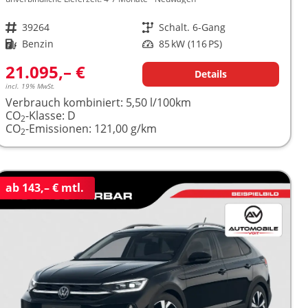
Fahrzeugnr.
39264
Getriebe
Schalt. 6-Gang
Kraftstoff
Benzin
Leistung
85 kW (116 PS)
21.095,– €
Details
incl. 19% MwSt.
Verbrauch kombiniert:
5,50 l/100km
CO
-Klasse:
D
2
CO
-Emissionen:
121,00 g/km
2
ab 143,– € mtl.