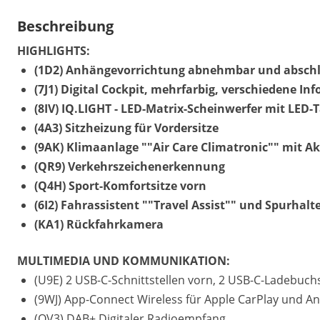
Beschreibung
HIGHLIGHTS:
(1D2) Anhängevorrichtung abnehmbar und abschl
(7J1) Digital Cockpit, mehrfarbig, verschiedene Inf
(8IV) IQ.LIGHT - LED-Matrix-Scheinwerfer mit LED-T
(4A3) Sitzheizung für Vordersitze
(9AK) Klimaanlage ""Air Care Climatronic"" mit A
(QR9) Verkehrszeichenerkennung
(Q4H) Sport-Komfortsitze vorn
(6I2) Fahrassistent ""Travel Assist"" und Spurhalt
(KA1) Rückfahrkamera
MULTIMEDIA UND KOMMUNIKATION:
(U9E) 2 USB-C-Schnittstellen vorn, 2 USB-C-Ladebuchs
(9WJ) App-Connect Wireless für Apple CarPlay und A
(QV3) DAB+ Digitaler Radioempfang