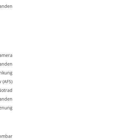
anden
kamera
anden
enkung
v (AFS)
Notrad
anden
ienung
hmbar