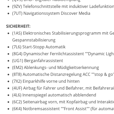
(9ZV) Telefonschnittstelle mit induktiver Ladefunktio
(7UT) Navigationssystem Discover Media
SICHERHEIT:
(1AS) Elektronisches Stabilisierungsprogramm mit G
Gespannstabilisierung
(7L6) Start-Stopp Automatik
(8G4) Dynamischer Fernlichtassistent ""Dynamic Light
(UG1) Berganfahrassistent
(EM2) Ablenkungs- und Müdigkeitserkennung
(8T8) Automatische Distanzregelung ACC ""stop & go
(7X2) Einparkhilfe vorne und hinten
(4UF) Airbag für Fahrer und Beifahrer, mit Beifahrer
(4L6) Innenspiegel automatisch abblendend
(6C2) Seitenairbag vorn, mit Kopfairbag und Interakt
(6K4) Notbremsassistent ""Front Assist"" (für autom