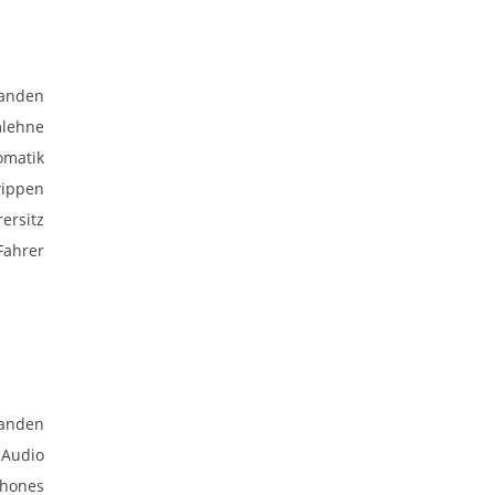
anden
mlehne
omatik
wippen
rersitz
Fahrer
anden
 Audio
phones