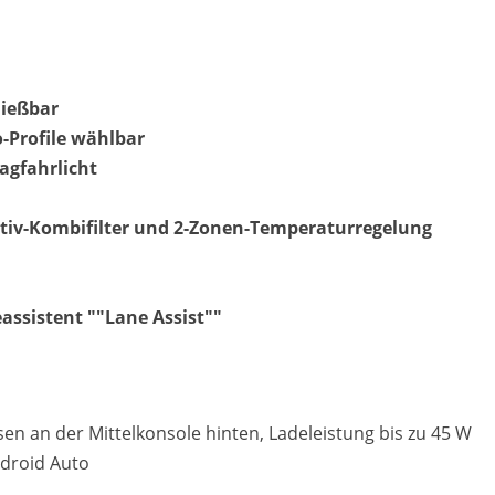
ießbar
Matthias Voit
o-Profile wählbar
Geschäftsführung / Inhaber
agfahrlicht
Festnetz
0961 381 762
ktiv-Kombifilter und 2-Zonen-Temperaturregelung
E-Mail
m.voit@automobile-v
eassistent ""Lane Assist""
Termin buchen
en an der Mittelkonsole hinten, Ladeleistung bis zu 45 W
ndroid Auto