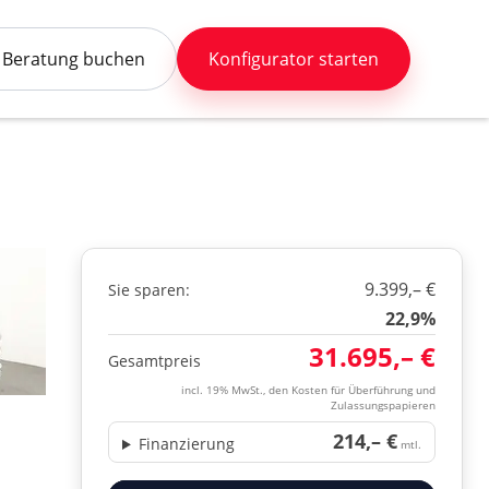
Beratung buchen
Konfigurator starten
9.399,– €
Sie sparen:
22,9%
31.695,– €
Gesamtpreis
incl. 19% MwSt., den Kosten für Überführung und
Zulassungspapieren
214,– €
Finanzierung
mtl.