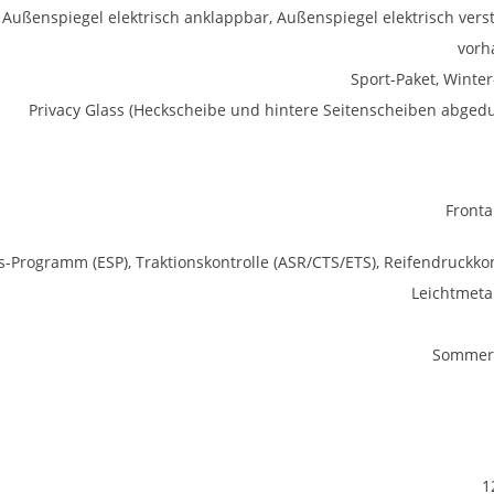
Außenspiegel elektrisch anklappbar, Außenspiegel elektrisch verst
vorh
Sport-Paket, Winter
Privacy Glass (Heckscheibe und hintere Seitenscheiben abgedu
Fronta
ts-Programm (ESP), Traktionskontrolle (ASR/CTS/ETS), Reifendruckkon
Leichtmetal
Sommerr
1