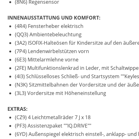
(8N6) Regensensor
INNENAUSSTATTUNG UND KOMFORT:
(4R4) Fensterheber elektrisch
(QQ3) Ambientebeleuchtung
(3A2) ISOFIX-Halteösen für Kindersitze auf den äußere
(7P4) Lendenwirbelstützen vorn
(6E3) Mittelarmlehne vorne
(2FE) Multifunktionslenkrad in Leder, mit Schaltwipp
(4I3) Schlüsselloses Schließ- und Startsystem ""Keyl
(N3K) Sitzmittelbahnen der Vordersitze und der äußere
(3L3) Vordersitze mit Höheneinstellung
EXTRAS:
(CZ9) 4 Leichtmetallräder 7 J x 18
(PF3) Assistenzpaket ""IQ.DRIVE""
(6YD) Außenspiegel elektrisch einstell-, anklapp- un