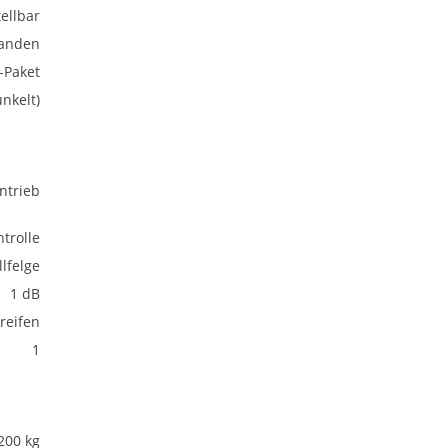
ellbar
anden
-Paket
nkelt)
ntrieb
trolle
lfelge
1 dB
eifen
1
200 kg