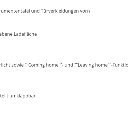
strumententafel und Türverkleidungen vorn
 ebene Ladefläche
hrlicht sowie ""Coming home""- und ""Leaving home""-Funkti
teilt umklappbar