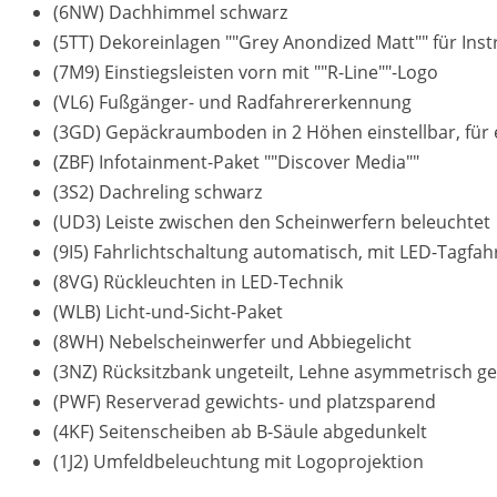
(6NW) Dachhimmel schwarz
(5TT) Dekoreinlagen ""Grey Anondized Matt"" für In
(7M9) Einstiegsleisten vorn mit ""R-Line""-Logo
(VL6) Fußgänger- und Radfahrererkennung
(3GD) Gepäckraumboden in 2 Höhen einstellbar, für
(ZBF) Infotainment-Paket ""Discover Media""
(3S2) Dachreling schwarz
(UD3) Leiste zwischen den Scheinwerfern beleuchtet
(9I5) Fahrlichtschaltung automatisch, mit LED-Tagfa
(8VG) Rückleuchten in LED-Technik
(WLB) Licht-und-Sicht-Paket
(8WH) Nebelscheinwerfer und Abbiegelicht
(3NZ) Rücksitzbank ungeteilt, Lehne asymmetrisch ge
(PWF) Reserverad gewichts- und platzsparend
(4KF) Seitenscheiben ab B-Säule abgedunkelt
(1J2) Umfeldbeleuchtung mit Logoprojektion