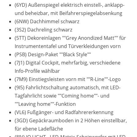
(6YD) Außenspiegel elektrisch einstell-, anklapp-
und beheizbar, mit Beifahrerspiegelabsenkung
(6NW) Dachhimmel schwarz
(3S2) Dachreling schwarz
(5TT) Dekoreinlagen ""Grey Anondized Matt"" für
Instrumententafel und Türverkleidungen vorn
(PSB) Design-Paket ""Black Style""
(7J1) Digital Cockpit, mehrfarbig, verschiedene
Info-Profile wählbar
(7M9) Einstiegsleisten vorn mit ""R-Line""-Logo
(9I5) Fahrlichtschaltung automatisch, mit LED-
Tagfahrlicht sowie ""Coming home""- und
""Leaving home""-Funktion
(VL6) Fußgänger- und Radfahrererkennung
(3GD) Gepäckraumboden in 2 Höhen einstellbar,
für ebene Ladefläche