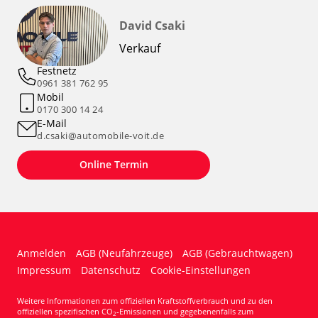
David Csaki
Verkauf
Festnetz
0961 381 762 95
Mobil
0170 300 14 24
E-Mail
d.csaki@automobile-voit.de
Online Termin
Anmelden
AGB (Neufahrzeuge)
AGB (Gebrauchtwagen)
Impressum
Datenschutz
Cookie-Einstellungen
Weitere Informationen zum offiziellen Kraftstoffverbrauch und zu den
offiziellen spezifischen CO
-Emissionen und gegebenenfalls zum
2