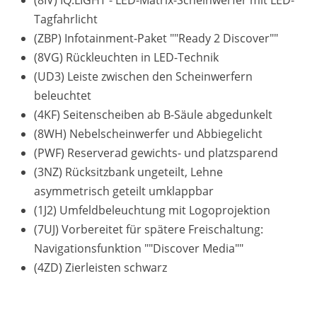
(8IV) IQ.LIGHT - LED-Matrix-Scheinwerfer mit LED-
Tagfahrlicht
(ZBP) Infotainment-Paket ""Ready 2 Discover""
(8VG) Rückleuchten in LED-Technik
(UD3) Leiste zwischen den Scheinwerfern
beleuchtet
(4KF) Seitenscheiben ab B-Säule abgedunkelt
(8WH) Nebelscheinwerfer und Abbiegelicht
(PWF) Reserverad gewichts- und platzsparend
(3NZ) Rücksitzbank ungeteilt, Lehne
asymmetrisch geteilt umklappbar
(1J2) Umfeldbeleuchtung mit Logoprojektion
(7UJ) Vorbereitet für spätere Freischaltung:
Navigationsfunktion ""Discover Media""
(4ZD) Zierleisten schwarz