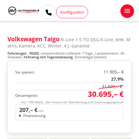
Konfigurator
Volkswagen Taigo
R-Line 1.5 TSI DSG R-Line, AHK, M
atrix, Kamera, ACC, Winter, 4 J.-Garantie
Fahrzeugnr.
:
95292
, unverbindliche Lieferzeit:
7 Tage
, Landesversion: SK -
Slowakei,
Fahrzeug mit Tageszulassung
, Zentrallager (extern)
11.905,– €
Sie sparen:
27,9%
31.695,– €
30.695,– €
Gesamtpreis
incl. 19% MwSt., den Kosten für Überführung und Zulassungspapieren
207,– €
mtl.
Finanzierung