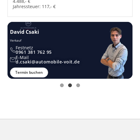
4.488,- €
Jahressteuer:
117,- €
David Csaki
T
Verkauf
Ver
Festnetz
0961 381 762 95
E-Mail
d.csaki@automobile-voit.de
Termin buchen