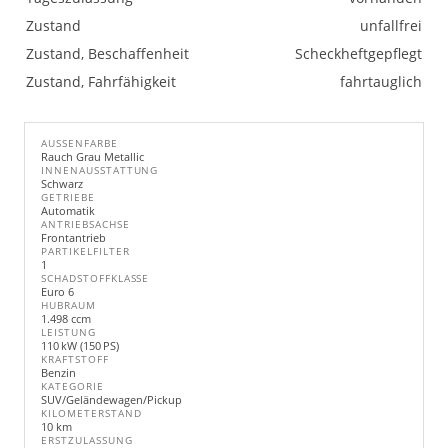
Zustand
unfallfrei
Zustand, Beschaffenheit
Scheckheftgepflegt
Zustand, Fahrfähigkeit
fahrtauglich
AUSSENFARBE
Rauch Grau Metallic
INNENAUSSTATTUNG
Schwarz
GETRIEBE
Automatik
ANTRIEBSACHSE
Frontantrieb
PARTIKELFILTER
1
SCHADSTOFFKLASSE
Euro 6
HUBRAUM
1.498 ccm
LEISTUNG
110 kW (150 PS)
KRAFTSTOFF
Benzin
KATEGORIE
SUV/Geländewagen/Pickup
KILOMETERSTAND
10 km
ERSTZULASSUNG