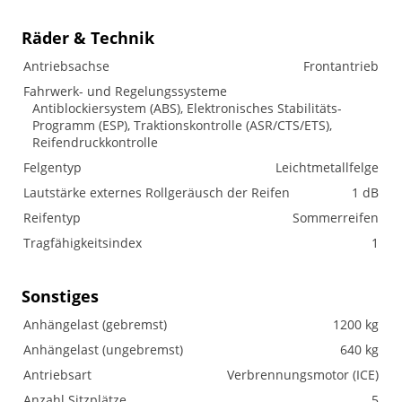
Räder & Technik
Antriebsachse
Frontantrieb
Fahrwerk- und Regelungssysteme
Antiblockiersystem (ABS), Elektronisches Stabilitäts-
Programm (ESP), Traktionskontrolle (ASR/CTS/ETS),
Reifendruckkontrolle
Felgentyp
Leichtmetallfelge
Lautstärke externes Rollgeräusch der Reifen
1 dB
Reifentyp
Sommerreifen
Tragfähigkeitsindex
1
Sonstiges
Anhängelast (gebremst)
1200 kg
Anhängelast (ungebremst)
640 kg
Antriebsart
Verbrennungsmotor (ICE)
Anzahl Sitzplätze
5