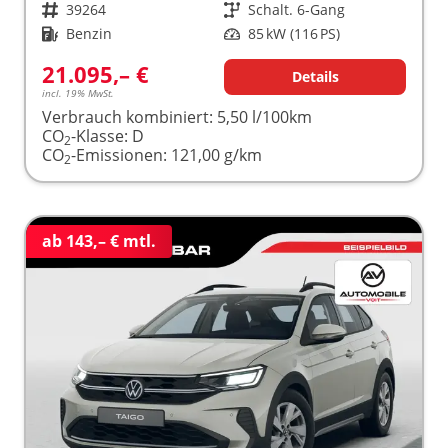
Fahrzeugnr.
39264
Getriebe
Schalt. 6-Gang
Kraftstoff
Benzin
Leistung
85 kW (116 PS)
21.095,– €
Details
incl. 19% MwSt.
Verbrauch kombiniert:
5,50 l/100km
CO
-Klasse:
D
2
CO
-Emissionen:
121,00 g/km
2
ab 143,– € mtl.