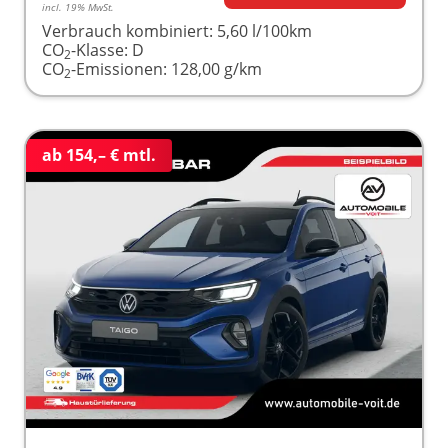
incl. 19% MwSt.
Verbrauch kombiniert:
5,60 l/100km
CO
-Klasse:
D
2
CO
-Emissionen:
128,00 g/km
2
ab 154,– € mtl.