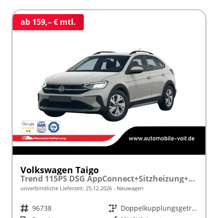
ab 159,– € mtl.
Volkswagen Taigo
Trend 115PS DSG AppConnect+Sitzheizung+PDC+Alu16+LED+DAB+FrontAssist
unverbindliche Lieferzeit:
25.12.2026
Neuwagen
Fahrzeugnr.
96738
Getriebe
Doppelkupplungsgetriebe (DSG)