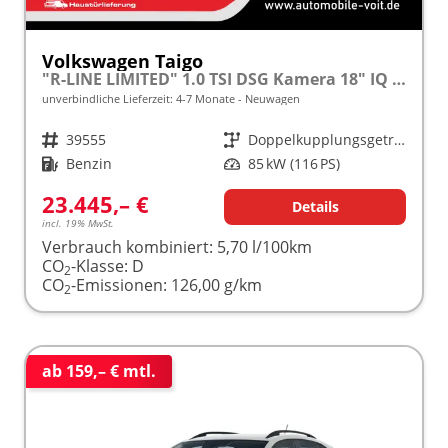
Volkswagen Taigo
"R-LINE LIMITED" 1.0 TSI DSG Kamera 18" IQ Light Matrix-LED
unverbindliche Lieferzeit: 4-7 Monate
Neuwagen
Fahrzeugnr.
39555
Getriebe
Doppelkupplungsgetriebe (DSG)
Kraftstoff
Benzin
Leistung
85 kW (116 PS)
23.445,– €
Details
incl. 19% MwSt.
Verbrauch kombiniert:
5,70 l/100km
CO
-Klasse:
D
2
CO
-Emissionen:
126,00 g/km
2
ab 159,– € mtl.