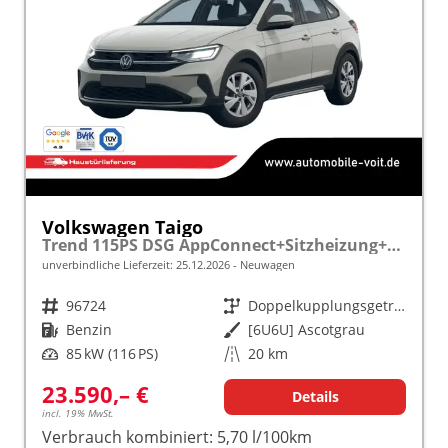
Volkswagen Taigo
Trend 115PS DSG AppConnect+Sitzheizung+PDC+Alu16+LED+DAB+FrontAssist
unverbindliche Lieferzeit:
25.12.2026
Neuwagen
Fahrzeugnr.
96724
Getriebe
Doppelkupplungsgetriebe (DSG)
Kraftstoff
Benzin
Außenfarbe
[6U6U] Ascotgrau
Leistung
85 kW (116 PS)
Kilometerstand
20 km
23.590,– €
Details
incl. 19% MwSt.
Verbrauch kombiniert:
5,70 l/100km