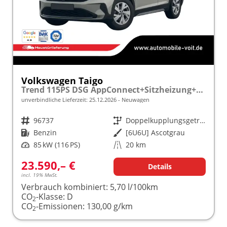
Volkswagen Taigo
Trend 115PS DSG AppConnect+Sitzheizung+PDC+Alu16+LED+DAB+FrontAssist
unverbindliche Lieferzeit:
25.12.2026
Neuwagen
Fahrzeugnr.
96737
Getriebe
Doppelkupplungsgetriebe (DSG)
Kraftstoff
Benzin
Außenfarbe
[6U6U] Ascotgrau
Leistung
85 kW (116 PS)
Kilometerstand
20 km
23.590,– €
Details
incl. 19% MwSt.
Verbrauch kombiniert:
5,70 l/100km
CO
-Klasse:
D
2
CO
-Emissionen:
130,00 g/km
2