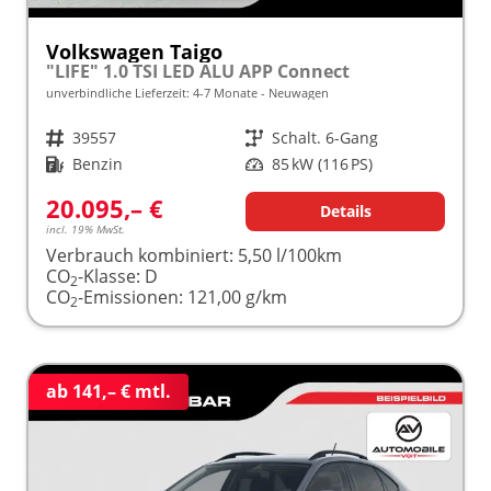
Volkswagen Taigo
"LIFE" 1.0 TSI LED ALU APP Connect
unverbindliche Lieferzeit: 4-7 Monate
Neuwagen
Fahrzeugnr.
39557
Getriebe
Schalt. 6-Gang
Kraftstoff
Benzin
Leistung
85 kW (116 PS)
20.095,– €
Details
incl. 19% MwSt.
Verbrauch kombiniert:
5,50 l/100km
CO
-Klasse:
D
2
CO
-Emissionen:
121,00 g/km
2
ab 141,– € mtl.