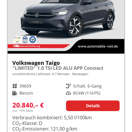
Volkswagen Taigo
"LIMITED" 1.0 TSI LED ALU APP Connect
unverbindliche Lieferzeit: 4-7 Monate
Neuwagen
Fahrzeugnr.
39659
Getriebe
Schalt. 6-Gang
Kraftstoff
Benzin
Leistung
85 kW (116 PS)
20.840,– €
Details
incl. 19% MwSt.
Verbrauch kombiniert:
5,50 l/100km
CO
-Klasse:
D
2
CO
-Emissionen:
121,00 g/km
2