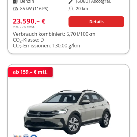
Kraftstoff
Benzin
Außenfarbe
[6U6U] Ascotgrau
Leistung
85 kW (116 PS)
Kilometerstand
20 km
23.590,– €
Details
incl. 19% MwSt.
Verbrauch kombiniert:
5,70 l/100km
CO
-Klasse:
D
2
CO
-Emissionen:
130,00 g/km
2
ab 159,– € mtl.