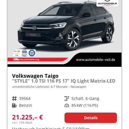
Volkswagen Taigo
"STYLE" 1.0 TSI 116 PS 17" IQ Light Matrix-LED
unverbindliche Lieferzeit: 4-7 Monate
Neuwagen
Fahrzeugnr.
39564
Getriebe
Schalt. 6-Gang
Kraftstoff
Benzin
Leistung
85 kW (116 PS)
21.225,– €
Details
incl. 19% MwSt.