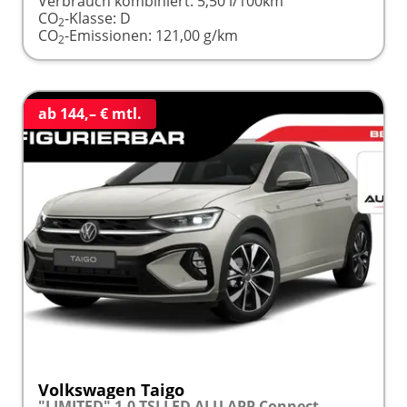
Verbrauch kombiniert:
5,50 l/100km
CO
-Klasse:
D
2
CO
-Emissionen:
121,00 g/km
2
ab 144,– € mtl.
Volkswagen Taigo
"LIMITED" 1.0 TSI LED ALU APP Connect