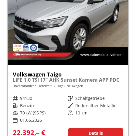
Volkswagen Taigo
LIFE 1.0 TSI 17" AHK Sunset Kamera APP PDC
unverbindliche Lieferzeit:
7 Tage
Neuwagen
Fahrzeugnr.
94130
Getriebe
Schaltgetriebe
Kraftstoff
Benzin
Außenfarbe
Reflexsilber Metallic
Leistung
70 kW (95 PS)
Kilometerstand
10 km
01.06.2026
22.392,– €
Details