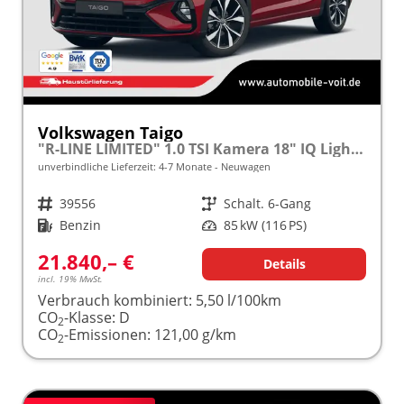
Volkswagen Taigo
"R-LINE LIMITED" 1.0 TSI Kamera 18" IQ Light Matrix-LED
unverbindliche Lieferzeit: 4-7 Monate
Neuwagen
Fahrzeugnr.
39556
Getriebe
Schalt. 6-Gang
Kraftstoff
Benzin
Leistung
85 kW (116 PS)
21.840,– €
Details
incl. 19% MwSt.
Verbrauch kombiniert:
5,50 l/100km
CO
-Klasse:
D
2
CO
-Emissionen:
121,00 g/km
2