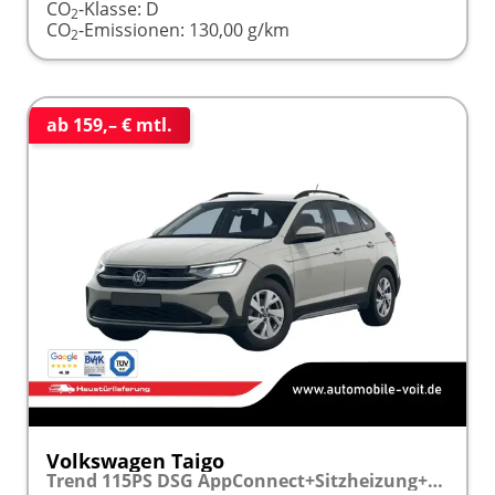
CO
-Klasse:
D
2
CO
-Emissionen:
130,00 g/km
2
ab 159,– € mtl.
Volkswagen Taigo
Trend 115PS DSG AppConnect+Sitzheizung+PDC+Alu16+LED+DAB+FrontAssist