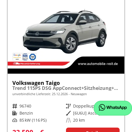
Volkswagen Taigo
Trend 115PS DSG AppConnect+Sitzheizung+PDC+Alu16+LED+DAB+FrontAssist
unverbindliche Lieferzeit:
25.12.2026
Neuwagen
Fahrzeugnr.
96740
Getriebe
Doppelkupplungsgetriebe (DSG)
Kraftstoff
Benzin
Außenfarbe
[6U6U] Ascotgrau
Leistung
85 kW (116 PS)
Kilometerstand
20 km
23.590,– €