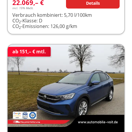
22.069,– €
Details
incl. 19% MwSt.
Verbrauch kombiniert:
5,70 l/100km
CO
-Klasse:
D
2
CO
-Emissionen:
126,00 g/km
2
ab 151,– € mtl.