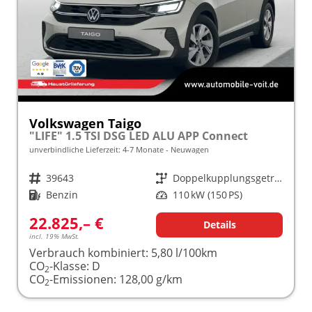
Volkswagen Taigo
"LIFE" 1.5 TSI DSG LED ALU APP Connect
unverbindliche Lieferzeit: 4-7 Monate
Neuwagen
Fahrzeugnr.
39643
Getriebe
Doppelkupplungsgetriebe (DSG)
Kraftstoff
Benzin
Leistung
110 kW (150 PS)
22.825,– €
Details
incl. 19% MwSt.
Verbrauch kombiniert:
5,80 l/100km
CO
-Klasse:
D
2
CO
-Emissionen:
128,00 g/km
2