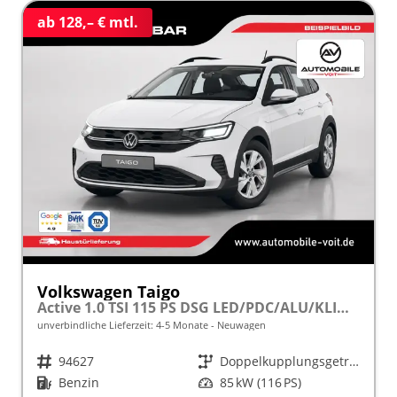
ab 128,– € mtl.
Volkswagen Taigo
Active 1.0 TSI 115 PS DSG LED/PDC/ALU/KLIMA frei konfigurierbar!
unverbindliche Lieferzeit: 4-5 Monate
Neuwagen
Fahrzeugnr.
94627
Getriebe
Doppelkupplungsgetriebe (DSG)
Kraftstoff
Benzin
Leistung
85 kW (116 PS)