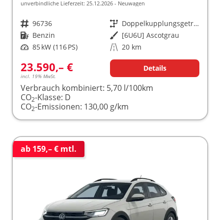
unverbindliche Lieferzeit:
25.12.2026
Neuwagen
Fahrzeugnr.
96736
Getriebe
Doppelkupplungsgetriebe (DSG)
Kraftstoff
Benzin
Außenfarbe
[6U6U] Ascotgrau
Leistung
85 kW (116 PS)
Kilometerstand
20 km
23.590,– €
Details
incl. 19% MwSt.
Verbrauch kombiniert:
5,70 l/100km
CO
-Klasse:
D
2
CO
-Emissionen:
130,00 g/km
2
ab 159,– € mtl.