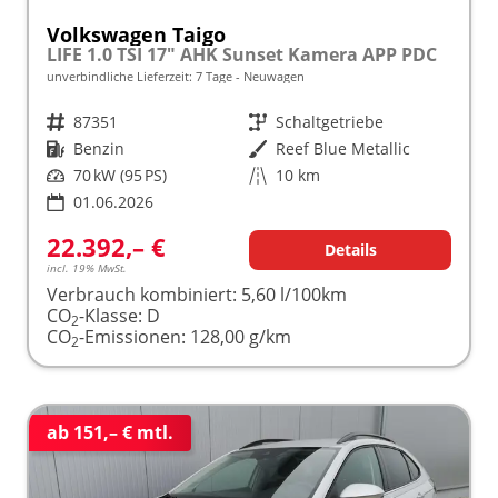
Volkswagen Taigo
LIFE 1.0 TSI 17" AHK Sunset Kamera APP PDC
unverbindliche Lieferzeit:
7 Tage
Neuwagen
Fahrzeugnr.
87351
Getriebe
Schaltgetriebe
Kraftstoff
Benzin
Außenfarbe
Reef Blue Metallic
Leistung
70 kW (95 PS)
Kilometerstand
10 km
01.06.2026
22.392,– €
Details
incl. 19% MwSt.
Verbrauch kombiniert:
5,60 l/100km
CO
-Klasse:
D
2
CO
-Emissionen:
128,00 g/km
2
ab 151,– € mtl.