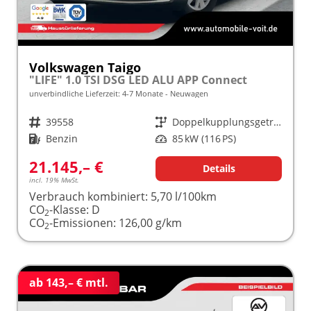
Volkswagen Taigo
"LIFE" 1.0 TSI DSG LED ALU APP Connect
unverbindliche Lieferzeit: 4-7 Monate
Neuwagen
Fahrzeugnr.
39558
Getriebe
Doppelkupplungsgetriebe (DSG)
Kraftstoff
Benzin
Leistung
85 kW (116 PS)
21.145,– €
Details
incl. 19% MwSt.
Verbrauch kombiniert:
5,70 l/100km
CO
-Klasse:
D
2
CO
-Emissionen:
126,00 g/km
2
ab 143,– € mtl.