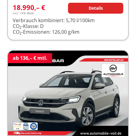
18.990,– €
Details
incl. 19% MwSt.
Verbrauch kombiniert:
5,70 l/100km
CO
-Klasse:
D
2
CO
-Emissionen:
126,00 g/km
2
ab 136,– € mtl.