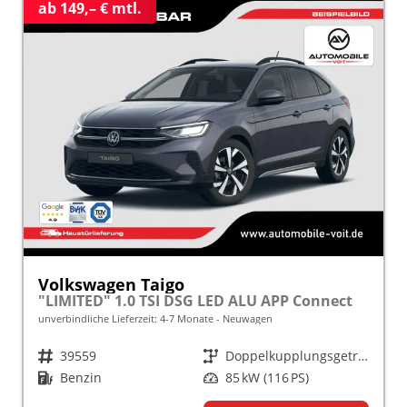
ab 149,– € mtl.
Volkswagen Taigo
"LIMITED" 1.0 TSI DSG LED ALU APP Connect
unverbindliche Lieferzeit: 4-7 Monate
Neuwagen
Fahrzeugnr.
39559
Getriebe
Doppelkupplungsgetriebe (DSG)
Kraftstoff
Benzin
Leistung
85 kW (116 PS)