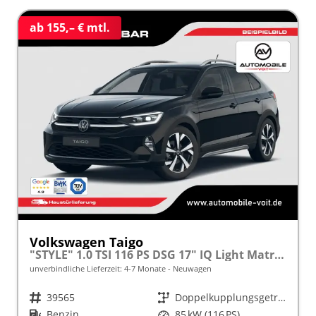
ab 155,– € mtl.
Volkswagen Taigo
"STYLE" 1.0 TSI 116 PS DSG 17" IQ Light Matrix-LED
unverbindliche Lieferzeit: 4-7 Monate
Neuwagen
Fahrzeugnr.
39565
Getriebe
Doppelkupplungsgetriebe (DSG)
Kraftstoff
Benzin
Leistung
85 kW (116 PS)