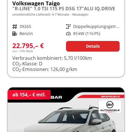
Volkswagen Taigo
"R-LINE" 1.0 TSI 115 PS DSG 17"ALU IQ.DRIVE
unverbindliche Lieferzeit: 4-7 Monate
Neuwagen
Fahrzeugnr.
39265
Getriebe
Doppelkupplungsgetriebe (DSG)
Kraftstoff
Benzin
Leistung
85 kW (116 PS)
22.795,– €
Details
incl. 19% MwSt.
Verbrauch kombiniert:
5,70 l/100km
CO
-Klasse:
D
2
CO
-Emissionen:
126,00 g/km
2
ab 154,– € mtl.