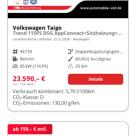
Volkswagen Taigo
Trend 115PS DSG AppConnect+Sitzheizung+PDC+Alu16+LED+DAB+FrontAssist
unverbindliche Lieferzeit:
25.12.2026
Neuwagen
Fahrzeugnr.
96739
Getriebe
Doppelkupplungsgetriebe (DSG)
Kraftstoff
Benzin
Außenfarbe
[6U6U] Ascotgrau
Leistung
85 kW (116 PS)
Kilometerstand
20 km
23.590,– €
Details
incl. 19% MwSt.
Verbrauch kombiniert:
5,70 l/100km
CO
-Klasse:
D
2
CO
-Emissionen:
130,00 g/km
2
ab 159,– € mtl.