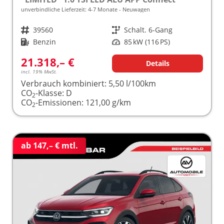
unverbindliche Lieferzeit: 4-7 Monate
Neuwagen
Fahrzeugnr.
39560
Getriebe
Schalt. 6-Gang
Kraftstoff
Benzin
Leistung
85 kW (116 PS)
21.318,– €
Details
incl. 19% MwSt.
Verbrauch kombiniert:
5,50 l/100km
CO
-Klasse:
D
2
CO
-Emissionen:
121,00 g/km
2
ab 147,– € mtl.