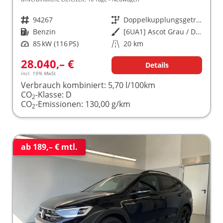
Fahrzeugnr.
94267
Getriebe
Doppelkupplungsgetriebe (DSG)
Kraftstoff
Benzin
Außenfarbe
[6UA1] Ascot Grau / Dach Schwarz
Leistung
85 kW (116 PS)
Kilometerstand
20 km
28.040,– €
Details
incl. 19% MwSt.
Verbrauch kombiniert:
5,70 l/100km
CO
-Klasse:
D
2
CO
-Emissionen:
130,00 g/km
2
ab 189,– € mtl.