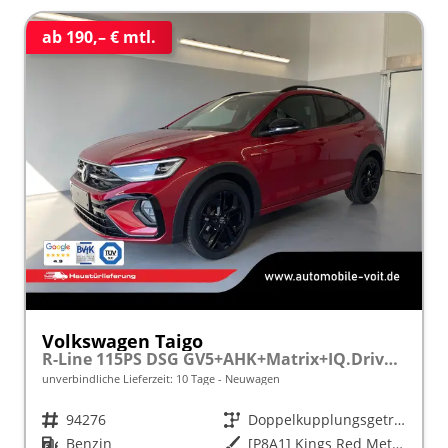
ab 190,– € mtl.
Volkswagen Taigo
R-Line 115PS DSG GV5+AHK+Matrix+IQ.Drive+Black+Keyless+Alu18+Cam+Sitzheiz
unverbindliche Lieferzeit:
10 Tage
Neuwagen
Fahrzeugnr.
94276
Getriebe
Doppelkupplungsgetriebe (DSG)
Kraftstoff
Benzin
Außenfarbe
[P8A1] Kings Red Metallic / Dach Schwarz