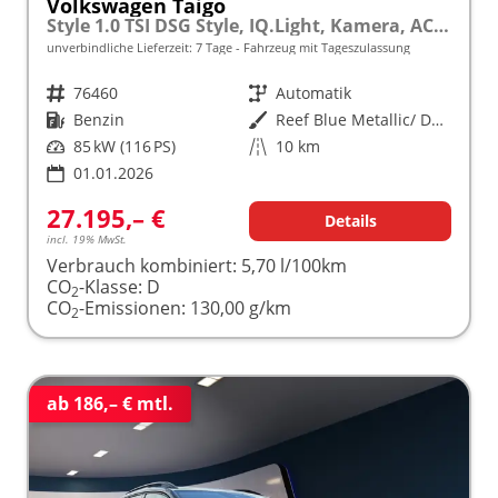
Volkswagen Taigo
Style 1.0 TSI DSG Style, IQ.Light, Kamera, ACC, Winter, 18-Zoll, 3 J.-Garantie
unverbindliche Lieferzeit:
7 Tage
Fahrzeug mit Tageszulassung
Fahrzeugnr.
76460
Getriebe
Automatik
Kraftstoff
Benzin
Außenfarbe
Reef Blue Metallic/ Dach Schwarz
Leistung
85 kW (116 PS)
Kilometerstand
10 km
01.01.2026
27.195,– €
Details
incl. 19% MwSt.
Verbrauch kombiniert:
5,70 l/100km
CO
-Klasse:
D
2
CO
-Emissionen:
130,00 g/km
2
ab 186,– € mtl.