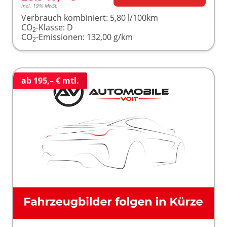
incl. 19% MwSt.
Verbrauch kombiniert:
5,80 l/100km
CO
-Klasse:
D
2
CO
-Emissionen:
132,00 g/km
2
ab 195,– € mtl.