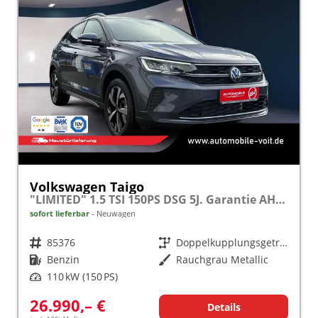
Volkswagen Taigo
"LIMITED" 1.5 TSI 150PS DSG 5J. Garantie AHK Ganzj. Reifen ACC SHZ LED ALU APP Connect
sofort lieferbar
Neuwagen
Fahrzeugnr.
85376
Getriebe
Doppelkupplungsgetriebe (DSG)
Kraftstoff
Benzin
Außenfarbe
Rauchgrau Metallic
Leistung
110 kW (150 PS)
26.990,– €
Details