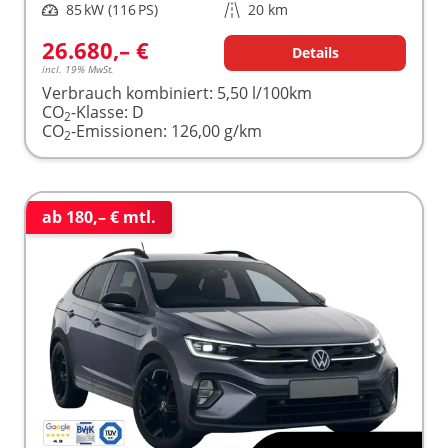
Leistung
85 kW (116 PS)
Kilometerstand
20 km
26.680,– €
Details
incl. 19% MwSt.
Verbrauch kombiniert:
5,50 l/100km
CO
-Klasse:
D
2
CO
-Emissionen:
126,00 g/km
2
ab 180,– € mtl.