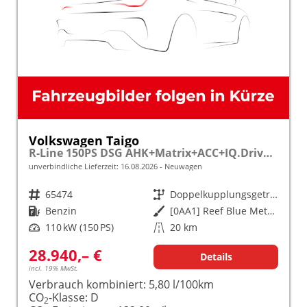
Volkswagen Taigo
R-Line 150PS DSG AHK+Matrix+ACC+IQ.Drive+Black+Kamera+Keyless+Alu18+Sitzhz
unverbindliche Lieferzeit:
16.08.2026
Neuwagen
Fahrzeugnr.
65474
Getriebe
Doppelkupplungsgetriebe (DSG)
Kraftstoff
Benzin
Außenfarbe
[0AA1] Reef Blue Metallic / Dach Schwarz
Leistung
110 kW (150 PS)
Kilometerstand
20 km
28.940,– €
Details
incl. 19% MwSt.
Verbrauch kombiniert:
5,80 l/100km
CO
-Klasse:
D
2