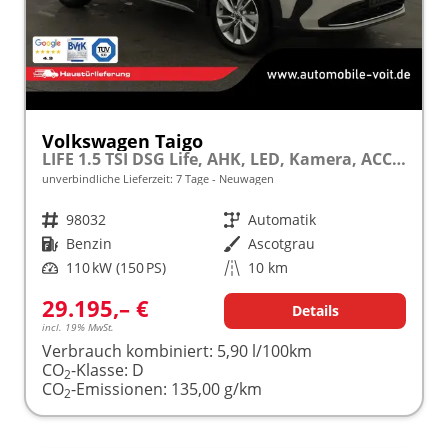
Volkswagen Taigo
LIFE 1.5 TSI DSG Life, AHK, LED, Kamera, ACC, Winter, 17-Zoll
unverbindliche Lieferzeit:
7 Tage
Neuwagen
Fahrzeugnr.
98032
Getriebe
Automatik
Kraftstoff
Benzin
Außenfarbe
Ascotgrau
Leistung
110 kW (150 PS)
Kilometerstand
10 km
29.195,– €
Details
incl. 19% MwSt.
Verbrauch kombiniert:
5,90 l/100km
CO
-Klasse:
D
2
CO
-Emissionen:
135,00 g/km
2