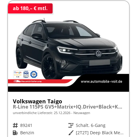
ab 180,– € mtl.
Volkswagen Taigo
R-Line 115PS GV5+Matrix+IQ.Drive+Black+Keyless+Alu18+Cam+Sitzhz+Climatronic
unverbindliche Lieferzeit:
25.12.2026
Neuwagen
Fahrzeugnr.
89241
Getriebe
Schalt. 6-Gang
Kraftstoff
Benzin
Außenfarbe
[2T2T] Deep Black Metallic