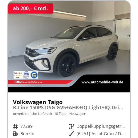
ab 200,– € mtl.
Volkswagen Taigo
R-Line 150PS DSG GV5+AHK+IQ.Light+IQ.Drive+ACC+Kamera+Black+Kessy+Sitzheiz
unverbindliche Lieferzeit:
10 Tage
Neuwagen
Fahrzeugnr.
77289
Getriebe
Doppelkupplungsgetriebe (DSG)
Kraftstoff
Benzin
Außenfarbe
[6UA1] Ascot Grau / Dach Schwarz