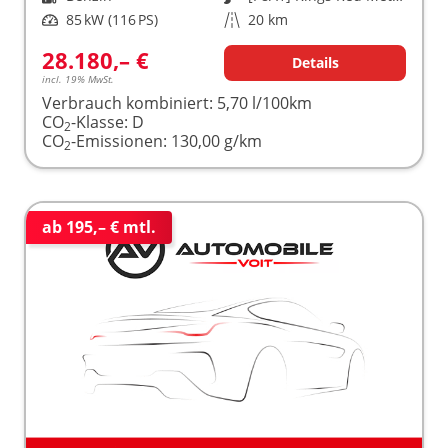
Leistung
85 kW (116 PS)
Kilometerstand
20 km
28.180,– €
Details
incl. 19% MwSt.
Verbrauch kombiniert:
5,70 l/100km
CO
-Klasse:
D
2
CO
-Emissionen:
130,00 g/km
2
ab 195,– € mtl.