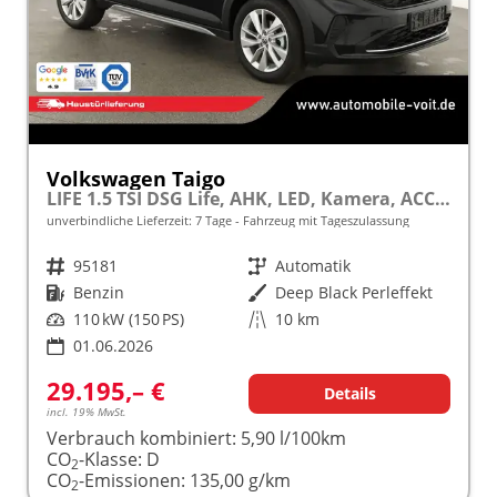
Volkswagen Taigo
LIFE 1.5 TSI DSG Life, AHK, LED, Kamera, ACC, Winter, 17-Zoll
unverbindliche Lieferzeit:
7 Tage
Fahrzeug mit Tageszulassung
Fahrzeugnr.
95181
Getriebe
Automatik
Kraftstoff
Benzin
Außenfarbe
Deep Black Perleffekt
Leistung
110 kW (150 PS)
Kilometerstand
10 km
01.06.2026
29.195,– €
Details
incl. 19% MwSt.
Verbrauch kombiniert:
5,90 l/100km
CO
-Klasse:
D
2
CO
-Emissionen:
135,00 g/km
2