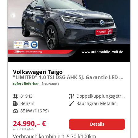
Volkswagen Taigo
"LIMITED" 1.0 TSI DSG AHK 5J. Garantie LED ALU APP Connect
sofort lieferbar
Neuwagen
Fahrzeugnr.
81943
Getriebe
Doppelkupplungsgetriebe (DSG)
Kraftstoff
Benzin
Außenfarbe
Rauchgrau Metallic
Leistung
85 kW (116 PS)
24.990,– €
Details
incl. 19% MwSt.
Verbrauch kombiniert:
5,70 l/100km