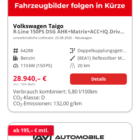
Volkswagen Taigo
R-Line 150PS DSG AHK+Matrix+ACC+IQ.Drive+Black+Kamera+Keyless+Alu18+Sitzhz
unverbindliche Lieferzeit:
25.08.2026
Neuwagen
Fahrzeugnr.
64288
Getriebe
Doppelkupplungsgetriebe (DSG)
Kraftstoff
Benzin
Außenfarbe
[8EA1] Reflexsilber Metallic / Dach Schwarz
Leistung
110 kW (150 PS)
Kilometerstand
20 km
28.940,– €
Details
incl. 19% MwSt.
Verbrauch kombiniert:
5,80 l/100km
CO
-Klasse:
D
2
CO
-Emissionen:
132,00 g/km
2
ab 195,– € mtl.