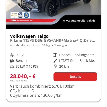
Volkswagen Taigo
R-Line 115PS DSG GV5+AHK+Matrix+IQ.Drive+Black+Keyless+Alu18+Cam+Sitzheiz
unverbindliche Lieferzeit:
10 Tage
Neuwagen
Fahrzeugnr.
99079
Getriebe
Doppelkupplungsgetriebe (DSG)
Kraftstoff
Benzin
Außenfarbe
[2T2T] Deep Black Metallic
Leistung
85 kW (116 PS)
Kilometerstand
20 km
28.040,– €
Details
incl. 19% MwSt.
Verbrauch kombiniert:
5,70 l/100km
CO
-Klasse:
D
2
CO
-Emissionen:
130,00 g/km
2