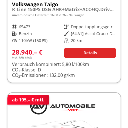
Volkswagen Taigo
R-Line 150PS DSG AHK+Matrix+ACC+IQ.Drive+Black+Kamera+Keyless+Alu18+Sitzhz
unverbindliche Lieferzeit:
16.08.2026
Neuwagen
Fahrzeugnr.
65473
Getriebe
Doppelkupplungsgetriebe (DSG)
Kraftstoff
Benzin
Außenfarbe
[6UA1] Ascot Grau / Dach Schwarz
Leistung
110 kW (150 PS)
Kilometerstand
20 km
28.940,– €
Details
incl. 19% MwSt.
Verbrauch kombiniert:
5,80 l/100km
CO
-Klasse:
D
2
CO
-Emissionen:
132,00 g/km
2
ab 195,– € mtl.