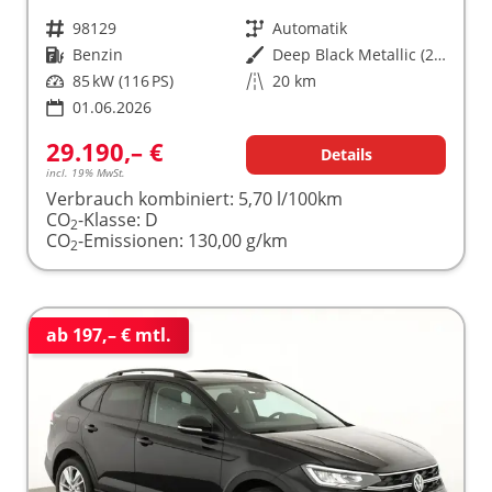
Fahrzeugnr.
98129
Getriebe
Automatik
Kraftstoff
Benzin
Außenfarbe
Deep Black Metallic (2T)
Leistung
85 kW (116 PS)
Kilometerstand
20 km
01.06.2026
29.190,– €
Details
incl. 19% MwSt.
Verbrauch kombiniert:
5,70 l/100km
CO
-Klasse:
D
2
CO
-Emissionen:
130,00 g/km
2
ab 197,– € mtl.