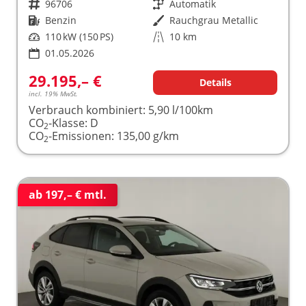
Fahrzeugnr.
96706
Getriebe
Automatik
Kraftstoff
Benzin
Außenfarbe
Rauchgrau Metallic
Leistung
110 kW (150 PS)
Kilometerstand
10 km
01.05.2026
29.195,– €
Details
incl. 19% MwSt.
Verbrauch kombiniert:
5,90 l/100km
CO
-Klasse:
D
2
CO
-Emissionen:
135,00 g/km
2
ab 197,– € mtl.