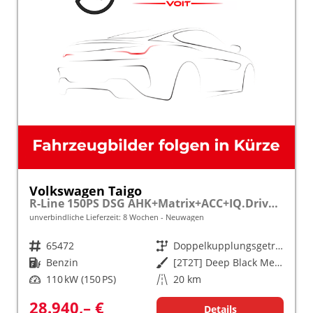
Volkswagen Taigo
R-Line 150PS DSG AHK+Matrix+ACC+IQ.Drive+Black+Kamera+Keyless+Alu18+Sitzhz
unverbindliche Lieferzeit:
8 Wochen
Neuwagen
Fahrzeugnr.
65472
Getriebe
Doppelkupplungsgetriebe (DSG)
Kraftstoff
Benzin
Außenfarbe
[2T2T] Deep Black Metallic
Leistung
110 kW (150 PS)
Kilometerstand
20 km
28.940,– €
Details