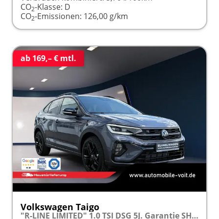
CO
-Klasse:
D
2
CO
-Emissionen:
126,00 g/km
2
ab 169,– € mtl.
Volkswagen Taigo
"R-LINE LIMITED" 1.0 TSI DSG 5J. Garantie SHZ Kamera 18" IQ Light Matrix-LED