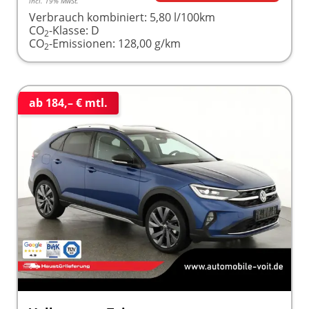
incl. 19% MwSt.
Verbrauch kombiniert:
5,80 l/100km
CO
-Klasse:
D
2
CO
-Emissionen:
128,00 g/km
2
ab 184,– € mtl.