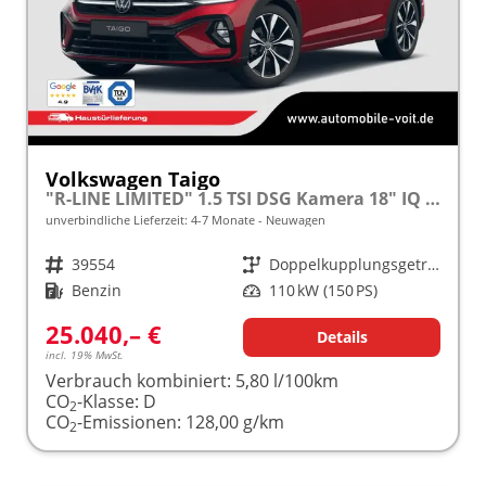
Volkswagen Taigo
"R-LINE LIMITED" 1.5 TSI DSG Kamera 18" IQ Light Matrix-LED
unverbindliche Lieferzeit: 4-7 Monate
Neuwagen
Fahrzeugnr.
39554
Getriebe
Doppelkupplungsgetriebe (DSG)
Kraftstoff
Benzin
Leistung
110 kW (150 PS)
25.040,– €
Details
incl. 19% MwSt.
Verbrauch kombiniert:
5,80 l/100km
CO
-Klasse:
D
2
CO
-Emissionen:
128,00 g/km
2