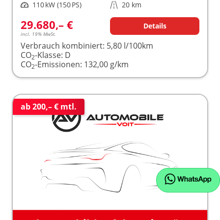
Leistung
110 kW (150 PS)
Kilometerstand
20 km
29.680,– €
Details
incl. 19% MwSt.
Verbrauch kombiniert:
5,80 l/100km
CO
-Klasse:
D
2
CO
-Emissionen:
132,00 g/km
2
ab 200,– € mtl.