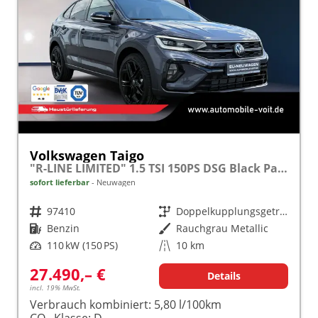
Volkswagen Taigo
"R-LINE LIMITED" 1.5 TSI 150PS DSG Black Paket 5J. Garantie AHK Kamera 18" IQ Light Matrix-LED
sofort lieferbar
Neuwagen
Fahrzeugnr.
97410
Getriebe
Doppelkupplungsgetriebe (DSG)
Kraftstoff
Benzin
Außenfarbe
Rauchgrau Metallic
Leistung
110 kW (150 PS)
Kilometerstand
10 km
27.490,– €
Details
incl. 19% MwSt.
Verbrauch kombiniert:
5,80 l/100km
CO
-Klasse:
D