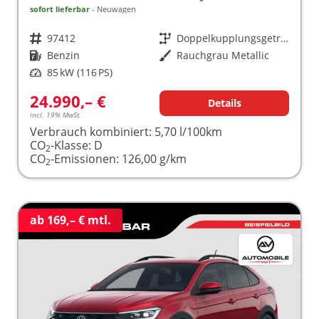
sofort lieferbar
Neuwagen
Fahrzeugnr.
97412
Getriebe
Doppelkupplungsgetriebe (DSG)
Kraftstoff
Benzin
Außenfarbe
Rauchgrau Metallic
Leistung
85 kW (116 PS)
24.990,– €
Details
incl. 19% MwSt.
Verbrauch kombiniert:
5,70 l/100km
CO
-Klasse:
D
2
CO
-Emissionen:
126,00 g/km
2
ab 169,– € mtl.