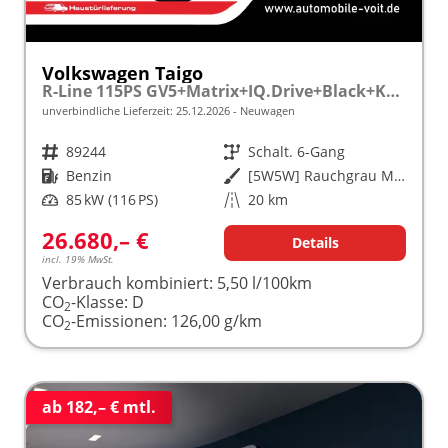
Volkswagen Taigo
R-Line 115PS GV5+Matrix+IQ.Drive+Black+Keyless+Alu18+Cam+Sitzhz+Climatronic
unverbindliche Lieferzeit:
25.12.2026
Neuwagen
Fahrzeugnr.
89244
Getriebe
Schalt. 6-Gang
Kraftstoff
Benzin
Außenfarbe
[5W5W] Rauchgrau Metallic
Leistung
85 kW (116 PS)
Kilometerstand
20 km
26.680,– €
Details
incl. 19% MwSt.
Verbrauch kombiniert:
5,50 l/100km
CO
-Klasse:
D
2
CO
-Emissionen:
126,00 g/km
2
ab 182,– € mtl.