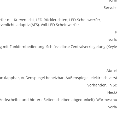
vorh
Servol
rfer mit Kurvenlicht, LED-Rückleuchten, LED-Scheinwerfer,
rvenlicht, adaptiv (AFS), Voll-LED Scheinwerfer
vorh
ng mit Funkfernbedienung, Schlüssellose Zentralverriegelung (Keyle
Abne
anklappbar, Außenspiegel beheizbar, Außenspiegel elektrisch verst
vorhanden, in S
Heck
 (Heckscheibe und hintere Seitenscheiben abgedunkelt), Wärmeschu
vorh