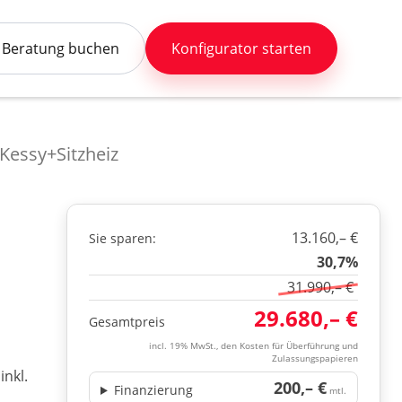
Beratung buchen
Konfigurator starten
essy+Sitzheiz
13.160,– €
Sie sparen:
30,7%
31.990,– €
29.680,– €
Gesamtpreis
incl. 19% MwSt., den Kosten für Überführung und
Zulassungspapieren
nkl.
200,– €
Finanzierung
mtl.