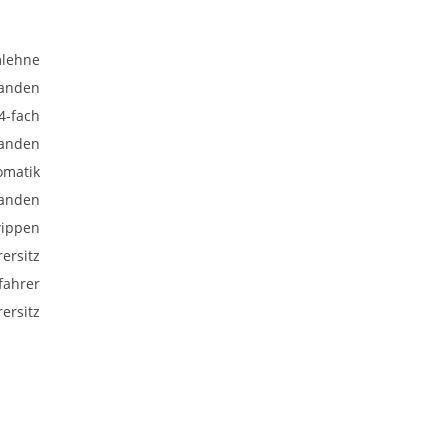
mlehne
anden
 4-fach
anden
omatik
anden
wippen
rersitz
fahrer
ersitz