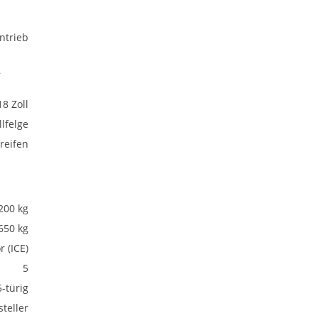
ntrieb
,
18 Zoll
lfelge
eifen
200 kg
650 kg
 (ICE)
5
5-türig
teller