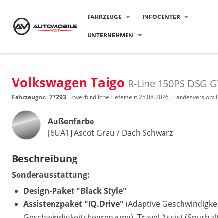
FAHRZEUGE
INFOCENTER
UNTERNEHMEN
Volkswagen Taigo
R-Line 150PS DSG 
Fahrzeugnr.
:
77293
, unverbindliche Lieferzeit:
25.08.2026
, Landesversion: 
Außenfarbe
[6UA1] Ascot Grau / Dach Schwarz
Beschreibung
Sonderausstattung:
Design-Paket "Black Style"
Assistenzpaket "IQ.Drive"
(Adaptive Geschwindigkei
Geschwindigkeitsbegrenzung), Travel Assist (Spurhalte