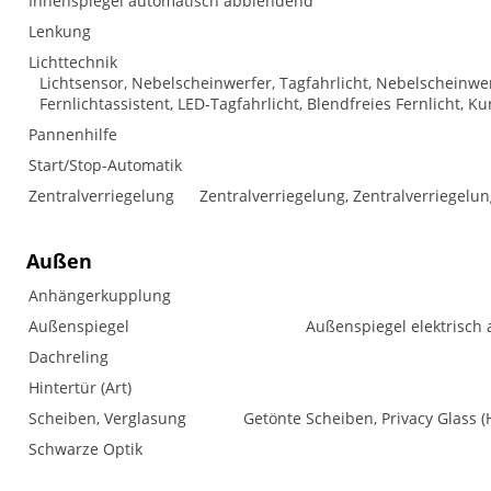
Innenspiegel automatisch abblendend
Lenkung
Lichttechnik
Lichtsensor, Nebelscheinwerfer, Tagfahrlicht, Nebelscheinwe
Fernlichtassistent, LED-Tagfahrlicht, Blendfreies Fernlicht, Ku
Pannenhilfe
Start/Stop-Automatik
Zentralverriegelung
Zentralverriegelung, Zentralverriegelu
Außen
Anhängerkupplung
Außenspiegel
Außenspiegel elektrisch 
Dachreling
Hintertür (Art)
Scheiben, Verglasung
Getönte Scheiben, Privacy Glass
Schwarze Optik