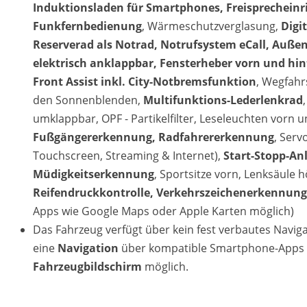
Induktionsladen für Smartphones, Freisprecheinr
Funkfernbedienung
, Wärmeschutzverglasung,
Digi
Reserverad als Notrad, Notrufsystem eCall, Außens
elektrisch anklappbar, Fensterheber vorn und hin
Front Assist inkl. City-Notbremsfunktion
, Wegfahr
den Sonnenblenden,
Multifunktions-Lederlenkrad
umklappbar, OPF - Partikelfilter, Leseleuchten vorn u
Fußgängererkennung, Radfahrererkennung
, Serv
Touchscreen, Streaming & Internet),
Start-Stopp-An
Müdigkeitserkennung
, Sportsitze vorn, Lenksäule 
Reifendruckkontrolle, Verkehrszeichenerkennung
Apps wie Google Maps oder Apple Karten möglich)
Das Fahrzeug verfügt über kein fest verbautes Navi
eine
Navigation
über kompatible Smartphone-Apps (
Fahrzeugbildschirm
möglich.