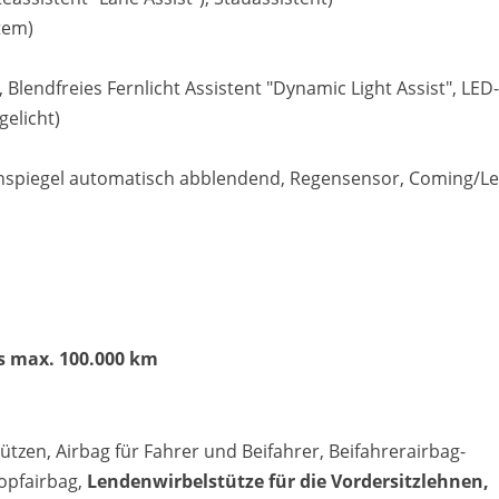
tem)
, Blendfreies Fernlicht Assistent "Dynamic Light Assist", LED-
gelicht)
Matthias Voit
nenspiegel automatisch abblendend, Regensensor, Coming/L
Geschäftsführung / Inhaber
Festnetz
0961 381 762
E-Mail
m.voit@automobile-v
is max. 100.000 km
Termin buchen
ützen, Airbag für Fahrer und Beifahrer, Beifahrerairbag-
Kopfairbag,
Lendenwirbelstütze für die Vordersitzlehnen,