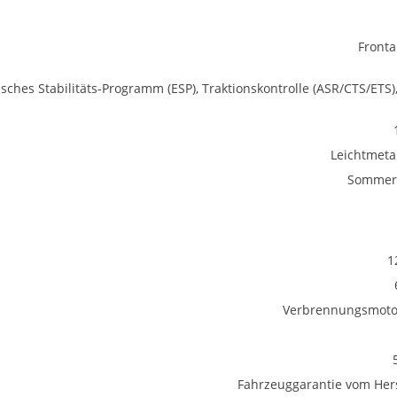
Fronta
isches Stabilitäts-Programm (ESP), Traktionskontrolle (ASR/CTS/ETS)
Leichtmetal
Sommerr
1
Verbrennungsmotor
Fahrzeuggarantie vom Hers