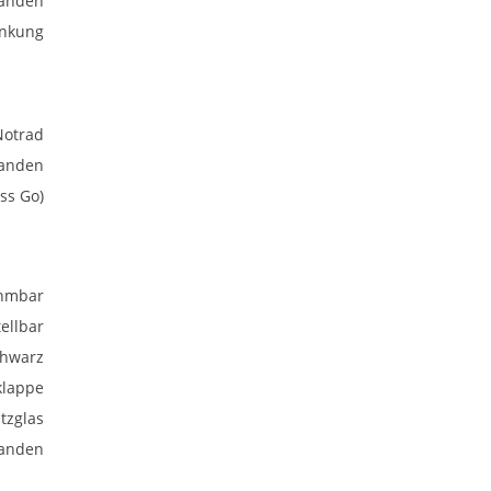
anden
enkung
Notrad
anden
ss Go)
hmbar
ellbar
chwarz
klappe
tzglas
anden