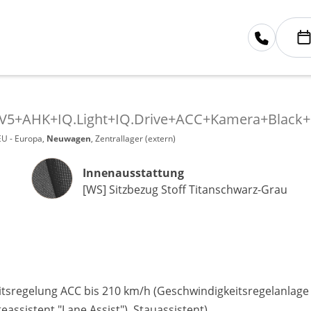
GV5+AHK+IQ.Light+IQ.Drive+ACC+Kamera+Black+K
EU - Europa,
Neuwagen
, Zentrallager (extern)
Innenausstattung
Innenausstattung
[WS] Sitzbezug Stoff Titanschwarz-Grau
tsregelung ACC bis 210 km/h (Geschwindigkeitsregelanlage i
assistent "Lane Assist"), Stauassistent)