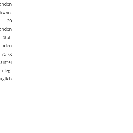
anden
hwarz
20
anden
Stoff
anden
75 kg
allfrei
pflegt
uglich