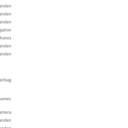
anden
anden
anden
gation
phones
anden
anden
airbag
onomes
kamera
anden