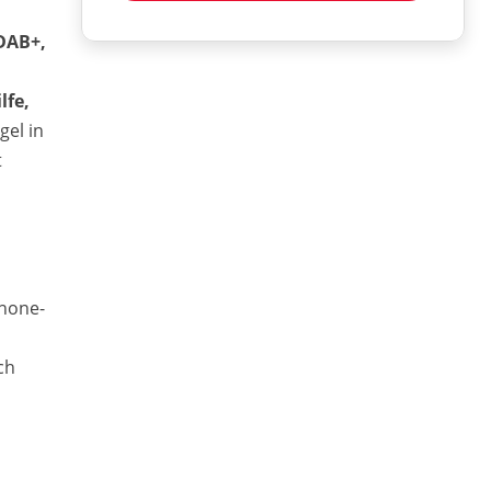
 DAB+,
lfe,
gel in
t
hone-
ch