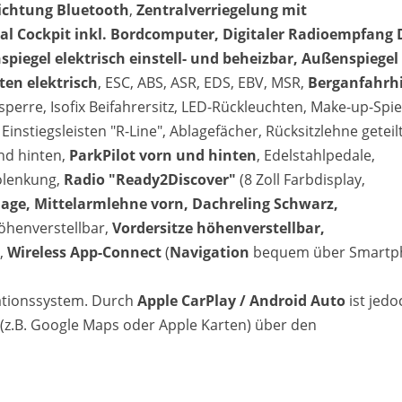
ichtung Bluetooth
,
Zentralverriegelung mit
tal Cockpit inkl. Bordcomputer, Digitaler Radioempfang
piegel elektrisch einstell- und beheizbar, Außenspiegel
ten elektrisch
, ESC, ABS, ASR, EDS, EBV, MSR,
Berganfahrhi
sperre, Isofix Beifahrersitz, LED-Rückleuchten, Make-up-Spie
, Einstiegsleisten "R-Line", Ablagefächer, Rücksitzlehne geteil
nd hinten,
ParkPilot vorn und hinten
, Edelstahlpedale,
olenkung,
Radio "Ready2Discover"
(8 Zoll Farbdisplay,
lage, Mittelarmlehne vorn, Dachreling Schwarz,
höhenverstellbar,
Vordersitze höhenverstellbar,
,
Wireless App-Connect
(
Navigation
bequem über Smartp
gationssystem. Durch
Apple CarPlay / Android Auto
ist jedo
z.B. Google Maps oder Apple Karten) über den