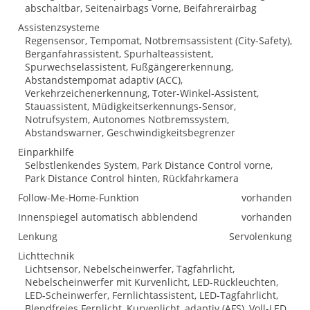
abschaltbar, Seitenairbags Vorne, Beifahrerairbag
Assistenzsysteme
Regensensor, Tempomat, Notbremsassistent (City-Safety),
Berganfahrassistent, Spurhalteassistent,
Spurwechselassistent, Fußgängererkennung,
Abstandstempomat adaptiv (ACC),
Verkehrzeichenerkennung, Toter-Winkel-Assistent,
Stauassistent, Müdigkeitserkennungs-Sensor,
Notrufsystem, Autonomes Notbremssystem,
Abstandswarner, Geschwindigkeitsbegrenzer
Einparkhilfe
Selbstlenkendes System, Park Distance Control vorne,
Park Distance Control hinten, Rückfahrkamera
Follow-Me-Home-Funktion
vorhanden
Innenspiegel automatisch abblendend
vorhanden
Lenkung
Servolenkung
Lichttechnik
Lichtsensor, Nebelscheinwerfer, Tagfahrlicht,
Nebelscheinwerfer mit Kurvenlicht, LED-Rückleuchten,
LED-Scheinwerfer, Fernlichtassistent, LED-Tagfahrlicht,
Blendfreies Fernlicht, Kurvenlicht, adaptiv (AFS), Voll-LED