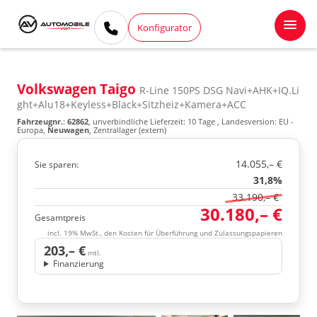
Konfigurator
Volkswagen Taigo
R-Line 150PS DSG Navi+AHK+IQ.Li
ght+Alu18+Keyless+Black+Sitzheiz+Kamera+ACC
Fahrzeugnr.
:
62862
, unverbindliche Lieferzeit:
10 Tage
, Landesversion: EU -
Europa,
Neuwagen
, Zentrallager (extern)
14.055,– €
Sie sparen:
31,8%
33.190,– €
30.180,– €
Gesamtpreis
incl. 19% MwSt., den Kosten für Überführung und Zulassungspapieren
203,– €
mtl.
Finanzierung