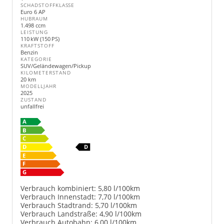
SCHADSTOFFKLASSE
Euro 6 AP
HUBRAUM
1.498 ccm
LEISTUNG
110 kW (150 PS)
KRAFTSTOFF
Benzin
KATEGORIE
SUV/Geländewagen/Pickup
KILOMETERSTAND
20 km
MODELLJAHR
2025
ZUSTAND
unfallfrei
Verbrauch kombiniert:
5,80 l/100km
Verbrauch Innenstadt:
7,70 l/100km
Verbrauch Stadtrand:
5,70 l/100km
Verbrauch Landstraße:
4,90 l/100km
Verbrauch Autobahn:
6,00 l/100km