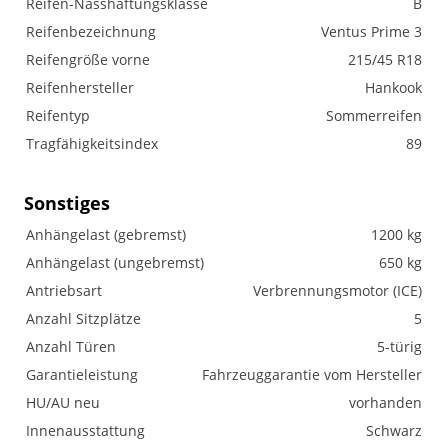
Reifen-Nasshaftungsklasse
B
Reifenbezeichnung
Ventus Prime 3
Reifengröße vorne
215/45 R18
Reifenhersteller
Hankook
Reifentyp
Sommerreifen
Tragfähigkeitsindex
89
Sonstiges
Anhängelast (gebremst)
1200 kg
Anhängelast (ungebremst)
650 kg
Antriebsart
Verbrennungsmotor (ICE)
Anzahl Sitzplätze
5
Anzahl Türen
5-türig
Garantieleistung
Fahrzeuggarantie vom Hersteller
HU/AU neu
vorhanden
Innenausstattung
Schwarz