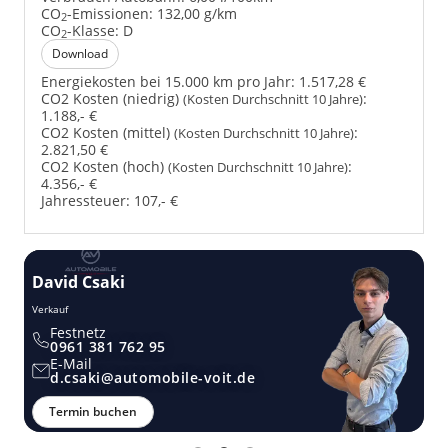
CO
-Emissionen:
132,00 g/km
2
CO
-Klasse:
D
2
Download
Energiekosten bei 15.000 km pro Jahr:
1.517,28 €
CO2 Kosten (niedrig)
:
(Kosten Durchschnitt 10 Jahre)
1.188,- €
CO2 Kosten (mittel)
:
(Kosten Durchschnitt 10 Jahre)
2.821,50 €
CO2 Kosten (hoch)
:
(Kosten Durchschnitt 10 Jahre)
4.356,- €
Jahressteuer:
107,- €
David Csaki
T
Verkauf
Ver
Festnetz
0961 381 762 95
E-Mail
d.csaki@automobile-voit.de
Termin buchen