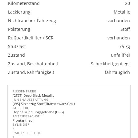
Kilometerstand
20
Lackierung
Metallic
Nichtraucher-Fahrzeug
vorhanden
Polsterung
Stoff
Rußpartikelfilter / SCR
vorhanden
Stützlast
75 kg
Zustand
unfallfrei
Zustand, Beschaffenheit
Scheckheftgepflegt
Zustand, Fahrfähigkeit
fahrtauglich
AUSSENFARBE
[2T2T] Deep Black Metallic
INNENAUSSTATTUNG
[WS] Sitzbezug Stoff Titanschwarz-Grau
GETRIEBE
Doppelkupplungsgetriebe (DSG)
ANTRIEBSACHSE
Frontantrieb
ZYLINDER
4
PARTIKELFILTER
1