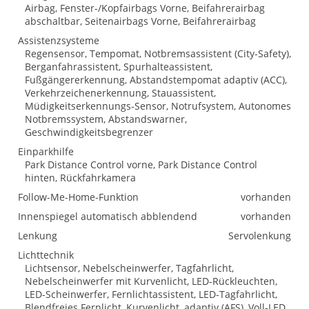
Airbag, Fenster-/Kopfairbags Vorne, Beifahrerairbag
abschaltbar, Seitenairbags Vorne, Beifahrerairbag
Assistenzsysteme
Regensensor, Tempomat, Notbremsassistent (City-Safety),
Berganfahrassistent, Spurhalteassistent,
Fußgängererkennung, Abstandstempomat adaptiv (ACC),
Verkehrzeichenerkennung, Stauassistent,
Müdigkeitserkennungs-Sensor, Notrufsystem, Autonomes
Notbremssystem, Abstandswarner,
Geschwindigkeitsbegrenzer
Einparkhilfe
Park Distance Control vorne, Park Distance Control
hinten, Rückfahrkamera
Follow-Me-Home-Funktion
vorhanden
Innenspiegel automatisch abblendend
vorhanden
Lenkung
Servolenkung
Lichttechnik
Lichtsensor, Nebelscheinwerfer, Tagfahrlicht,
Nebelscheinwerfer mit Kurvenlicht, LED-Rückleuchten,
LED-Scheinwerfer, Fernlichtassistent, LED-Tagfahrlicht,
Blendfreies Fernlicht, Kurvenlicht, adaptiv (AFS), Voll-LED