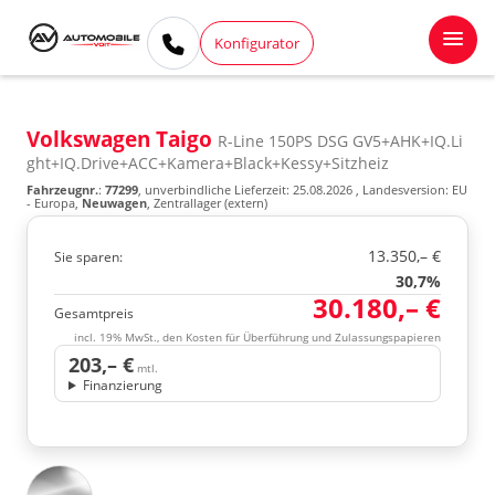
Konfigurator
Volkswagen Taigo
R-Line 150PS DSG GV5+AHK+IQ.Li
ght+IQ.Drive+ACC+Kamera+Black+Kessy+Sitzheiz
Fahrzeugnr.
:
77299
, unverbindliche Lieferzeit:
25.08.2026
, Landesversion: EU
- Europa,
Neuwagen
, Zentrallager (extern)
13.350,– €
Sie sparen:
30,7%
30.180,– €
Gesamtpreis
incl. 19% MwSt., den Kosten für Überführung und Zulassungspapieren
203,– €
mtl.
Finanzierung