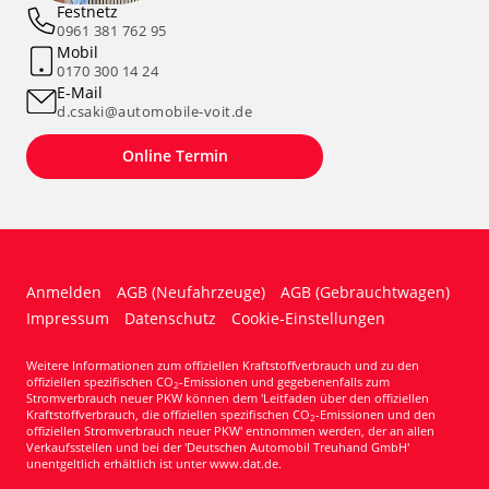
Festnetz
0961 381 762 95
Mobil
0170 300 14 24
E-Mail
d.csaki@automobile-voit.de
Online Termin
Anmelden
AGB (Neufahrzeuge)
AGB (Gebrauchtwagen)
Impressum
Datenschutz
Cookie-Einstellungen
Weitere Informationen zum offiziellen Kraftstoffverbrauch und zu den
offiziellen spezifischen CO
-Emissionen und gegebenenfalls zum
2
Stromverbrauch neuer PKW können dem 'Leitfaden über den offiziellen
Kraftstoffverbrauch, die offiziellen spezifischen CO
-Emissionen und den
2
offiziellen Stromverbrauch neuer PKW' entnommen werden, der an allen
Verkaufsstellen und bei der 'Deutschen Automobil Treuhand GmbH'
unentgeltlich erhältlich ist unter www.dat.de.