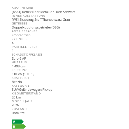
AUSSENFARBE
[8EA1] Reflexsilber Metallic / Dach Schwarz
INNENAUSSTATTUNG
[WS] Sitzbezug Stoff Titanschwarz-Grau
GETRIEBE
Doppelkupplungsgetriebe (DSG)
ANTRIEBSACHSE
Frontantrieb
ZYLINDER
4
PARTIKELFILTER
1
SCHADSTOFFKLASSE
Euro 6 AP
HUBRAUM
1.498 ccm
LEISTUNG
110 kW (150 PS)
KRAFTSTOFF
Benzin
KATEGORIE
SUV/Geländewagen/Pickup
KILOMETERSTAND
20 km
MODELLJAHR
2026
ZUSTAND
unfallfrei