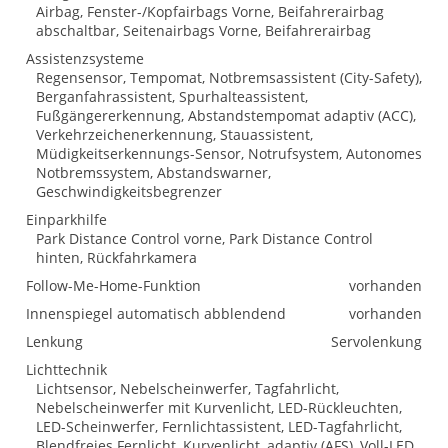
Airbag, Fenster-/Kopfairbags Vorne, Beifahrerairbag
abschaltbar, Seitenairbags Vorne, Beifahrerairbag
Assistenzsysteme
Regensensor, Tempomat, Notbremsassistent (City-Safety),
Berganfahrassistent, Spurhalteassistent,
Fußgängererkennung, Abstandstempomat adaptiv (ACC),
Verkehrzeichenerkennung, Stauassistent,
Müdigkeitserkennungs-Sensor, Notrufsystem, Autonomes
Notbremssystem, Abstandswarner,
Geschwindigkeitsbegrenzer
Einparkhilfe
Park Distance Control vorne, Park Distance Control
hinten, Rückfahrkamera
Follow-Me-Home-Funktion
vorhanden
Innenspiegel automatisch abblendend
vorhanden
Lenkung
Servolenkung
Lichttechnik
Lichtsensor, Nebelscheinwerfer, Tagfahrlicht,
Nebelscheinwerfer mit Kurvenlicht, LED-Rückleuchten,
LED-Scheinwerfer, Fernlichtassistent, LED-Tagfahrlicht,
Blendfreies Fernlicht, Kurvenlicht, adaptiv (AFS), Voll-LED