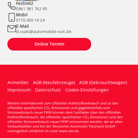
Festnetz
0961 381 762 95
Mobil
0170 300 14 24
E-Mail
d.csaki@automobile-voit.de
Online Termin
Anmelden
AGB (Neufahrzeuge)
AGB (Gebrauchtwagen)
Impressum
Datenschutz
Cookie-Einstellungen
Weitere Informationen zum offiziellen Kraftstoffverbrauch und zu den
offiziellen spezifischen CO
-Emissionen und gegebenenfalls zum
2
Stromverbrauch neuer PKW können dem 'Leitfaden über den offiziellen
Kraftstoffverbrauch, die offiziellen spezifischen CO
-Emissionen und den
2
offiziellen Stromverbrauch neuer PKW' entnommen werden, der an allen
Verkaufsstellen und bei der 'Deutschen Automobil Treuhand GmbH'
unentgeltlich erhältlich ist unter www.dat.de.