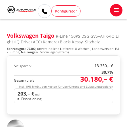
Konfigurator
Volkswagen Taigo
R-Line 150PS DSG GV5+AHK+IQ.Li
ght+IQ.Drive+ACC+Kamera+Black+Kessy+Sitzheiz
Fahrzeugnr.
:
77300
, unverbindliche Lieferzeit:
8 Wochen
, Landesversion: EU
- Europa,
Neuwagen
, Zentrallager (extern)
13.350,– €
Sie sparen:
30,7%
30.180,– €
Gesamtpreis
incl. 19% MwSt., den Kosten für Überführung und Zulassungspapieren
203,– €
mtl.
Finanzierung