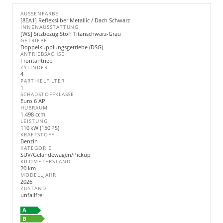
AUSSENFARBE
[8EA1] Reflexsilber Metallic / Dach Schwarz
INNENAUSSTATTUNG
[WS] Sitzbezug Stoff Titanschwarz-Grau
GETRIEBE
Doppelkupplungsgetriebe (DSG)
ANTRIEBSACHSE
Frontantrieb
ZYLINDER
4
PARTIKELFILTER
1
SCHADSTOFFKLASSE
Euro 6 AP
HUBRAUM
1.498 ccm
LEISTUNG
110 kW (150 PS)
KRAFTSTOFF
Benzin
KATEGORIE
SUV/Geländewagen/Pickup
KILOMETERSTAND
20 km
MODELLJAHR
2026
ZUSTAND
unfallfrei