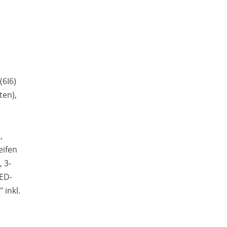
(6I6)
ten),
,
eifen
 3-
LED-
 inkl.