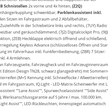
SB Schnistellen
2x vorne und 4x hinten,
(Z2Q)
 Anhängerkupplung schwenkbar,
Parklenkassistent inkl.
en Sitzen im Fahrgastraum und 2 Abfallbehälter,
Zuziehhilfe in der Schiebetüre links und rechts, (7UY) Radio
eizbar und geräuschdämmend, (7J2) Digitalcockpit Pro, (9IJ)
ktion, (ZEB) Heckklappe elektrisch öffnend und schließend, 
erriegelung Keyless Advance (schlüsselloses Öffnen und Star
g im Fahrerhaus inkl. Funkfernbedienung, (ZBR) 7 Sitzer:
inkl. 4 Armlehnen.
ug an Fahrzeugseite, Fahrzeugheck und im Fahrzeuginnenraum
port Edition Design TN28, schwarz glanzgedreht) mit Sommerr
erreifen (M+S Kennung inkl. Schneeflocke / Allwetterreifen),
il im Fahrgastraum, IQ.Light - LED-Matrix-Scheinwerfer mit 
sistent ""Lane Assist"", Spurwechselassistent ""Side Assist""
), Werksanschlussgarantie auf 5 Jahre / max. 100.000 km.
ight Assist"", LED-Rückleuchten, Innenspiegel automatisch