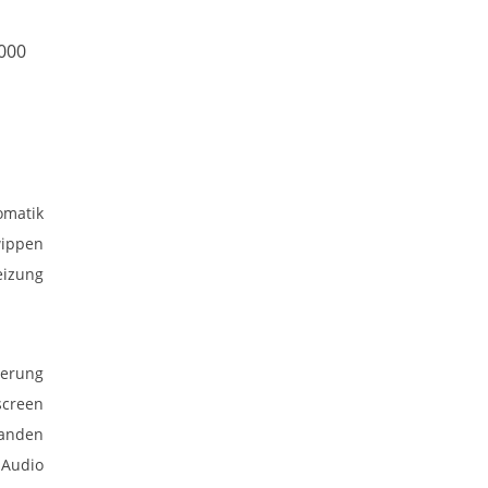
000
omatik
wippen
heizung
uerung
screen
anden
 Audio