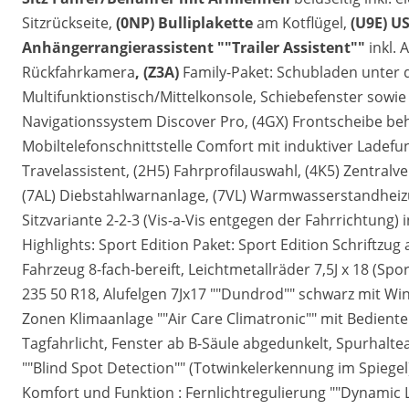
Sitzrückseite,
(0NP) Bulliplakette
am Kotflügel,
(U9E) U
Anhängerrangierassistent ""Trailer Assistent""
inkl.
Rückfahrkamera
, (Z3A)
Family-Paket: Schubladen unter d
Multifunktionstisch/Mittelkonsole, Schiebefenster sowie 
Navigationssystem Discover Pro, (4GX) Frontscheibe beh
Mobiltelefonschnittstelle Comfort mit induktiver Ladefun
Travelassistent, (2H5) Fahrprofilauswahl, (4K5) Zentralv
(7AL) Diebstahlwarnanlage, (7VL) Warmwasserstandheizun
Sitzvariante 2-2-3 (Vis-a-Vis entgegen der Fahrrichtung) 
Highlights: Sport Edition Paket: Sport Edition Schriftz
Fahrzeug 8-fach-bereift, Leichtmetallräder 7,5J x 18 (S
235 50 R18, Alufelgen 7Jx17 ""Dundrod"" schwarz mit Wint
Zonen Klimaanlage ""Air Care Climatronic"" mit Bediente
Tagfahrlicht, Fenster ab B-Säule abgedunkelt, Spurhalteas
""Blind Spot Detection"" (Totwinkelerkennung im Spiegel
Komfort und Funktion : Fernlichtregulierung ""Dynamic L