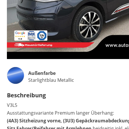
Außenfarbe
Starlightblau Metallic
Beschreibung
V3L5
Ausstattungsvariante Premium langer Überhang:
(4A3) Sitzheizung vorne, (3U3) Gepäckraumabdeckun
Sitz Fahrer/Beifahrer mit Armlehnen
beidseitig inkl. 