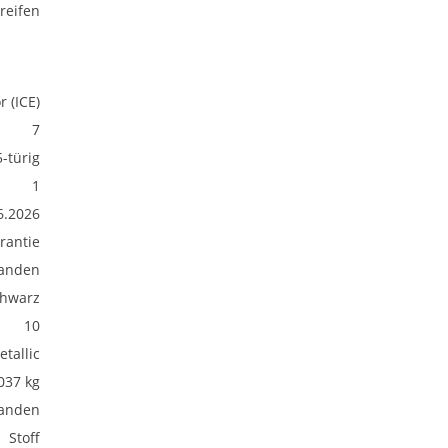
reifen
 (ICE)
7
5-türig
1
6.2026
rantie
anden
hwarz
10
etallic
037 kg
anden
Stoff