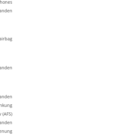
phones
anden
airbag
anden
anden
enkung
v (AFS)
anden
ienung