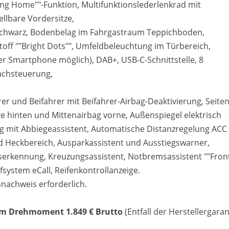
ng Home""-Funktion, Multifunktionslederlenkrad mit
llbare Vordersitze,
 Schwarz, Bodenbelag im Fahrgastraum Teppichboden,
Stoff ""Bright Dots"", Umfeldbeleuchtung im Türbereich,
er Smartphone möglich), DAB+, USB-C-Schnittstelle, 8
rachsteuerung,
rer und Beifahrer mit Beifahrer-Airbag-Deaktivierung, Seite
ze hinten und Mittenairbag vorne, Außenspiegel elektrisch
ng mit Abbiegeassistent, Automatische Distanzregelung ACC
 und Heckbereich, Ausparkassistent und Ausstiegswarner,
erkennung, Kreuzungsassistent, Notbremsassistent ""Fron
system eCall, Reifenkontrollanzeige.
nachweis erforderlich.
Nm Drehmoment 1.849 € Brutto
(Entfall der Herstellergaran