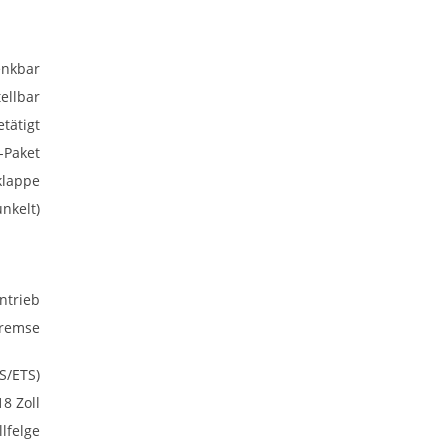
nkbar
ellbar
tätigt
-Paket
klappe
nkelt)
ntrieb
bremse
S/ETS)
18 Zoll
lfelge