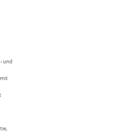
n- und
 mit
t
tie,