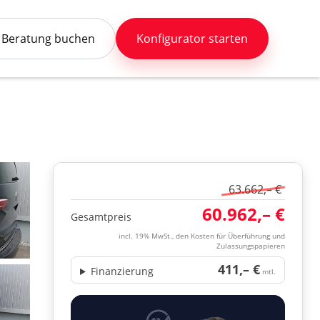
Beratung buchen
Konfigurator starten
63.662,– €
60.962,– €
Gesamtpreis
incl. 19% MwSt., den Kosten für Überführung und
Zulassungspapieren
411,– €
Finanzierung
mtl.