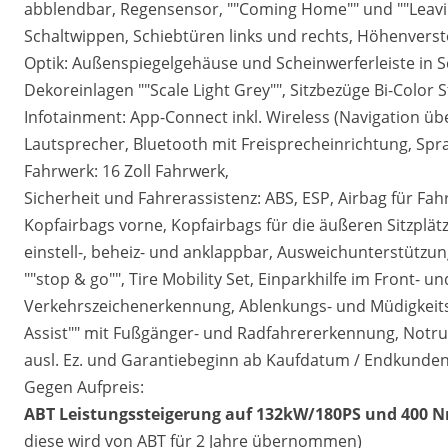
abblendbar, Regensensor, ""Coming Home"" und ""Leavi
Schaltwippen, Schiebtüren links und rechts, Höhenverste
Optik: Außenspiegelgehäuse und Scheinwerferleiste in
Dekoreinlagen ""Scale Light Grey"", Sitzbezüge Bi-Color 
Infotainment: App-Connect inkl. Wireless (Navigation üb
Lautsprecher, Bluetooth mit Freisprecheinrichtung, Sp
Fahrwerk: 16 Zoll Fahrwerk,
Sicherheit und Fahrerassistenz: ABS, ESP, Airbag für Fah
Kopfairbags vorne, Kopfairbags für die äußeren Sitzplät
einstell-, beheiz- und anklappbar, Ausweichunterstützu
""stop & go"", Tire Mobility Set, Einparkhilfe im Front-
Verkehrszeichenerkennung, Ablenkungs- und Müdigkeits
Assist"" mit Fußgänger- und Radfahrererkennung, Notruf
ausl. Ez. und Garantiebeginn ab Kaufdatum / Endkunden
Gegen Aufpreis:
ABT Leistungssteigerung auf 132kW/180PS und 400 
diese wird von ABT für 2 Jahre übernommen)