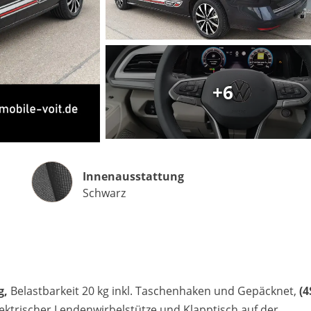
Matthias Voit
Geschäftsführung / Inhaber
+6
Festnetz
0961 381 762
E-Mail
m.voit@automobile-v
Innenausstattung
Innenausstattung
Termin buchen
Schwarz
g,
Belastbarkeit 20 kg inkl. Taschenhaken und Gepäcknet,
(4
elektrischer Lendenwirbelstütze und Klapptisch auf der