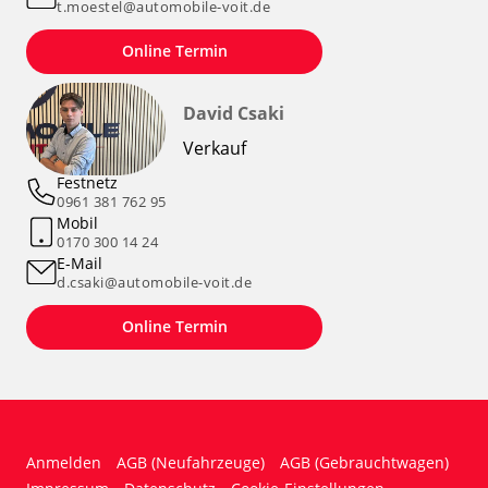
t.moestel@automobile-voit.de
Online Termin
David Csaki
Verkauf
Festnetz
0961 381 762 95
Mobil
0170 300 14 24
E-Mail
d.csaki@automobile-voit.de
Online Termin
Anmelden
AGB (Neufahrzeuge)
AGB (Gebrauchtwagen)