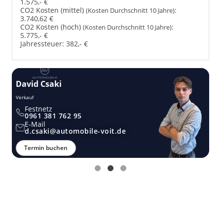
1.575,- €
CO2 Kosten (mittel)
:
(Kosten Durchschnitt 10 Jahre)
3.740,62 €
CO2 Kosten (hoch)
:
(Kosten Durchschnitt 10 Jahre)
5.775,- €
Jahressteuer:
382,- €
David Csaki
T
Verkauf
Ver
Festnetz
0961 381 762 95
E-Mail
d.csaki@automobile-voit.de
Termin buchen