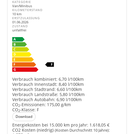
KATEGORIE
Van/Minibus
KILOMETERSTAND
10 km
ERSTZULASSUNG
01.06.2026
ZUSTAND
unfallfrei
Verbrauch kombiniert:
6,70 l/100km
Verbrauch Innenstadt:
8,40 l/100km
Verbrauch Stadtrand:
6,60 l/100km
Verbrauch Landstraße:
5,80 l/100km
Verbrauch Autobahn:
6,90 l/100km
CO
-Emissionen:
175,00 g/km
2
CO
-Klasse:
F
2
Download
Energiekosten bei 15.000 km pro Jahr:
1.618,05 €
CO2 Kosten (niedrig)
:
(Kosten Durchschnitt 10 Jahre)