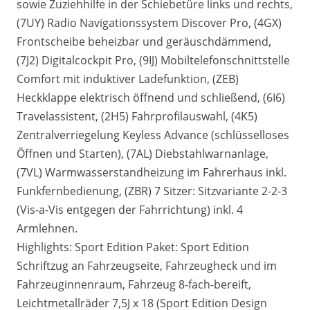
sowie Zuziehhilfe in der Schiebetüre links und rechts,
(7UY) Radio Navigationssystem Discover Pro, (4GX)
Frontscheibe beheizbar und geräuschdämmend,
(7J2) Digitalcockpit Pro, (9IJ) Mobiltelefonschnittstelle
Comfort mit induktiver Ladefunktion, (ZEB)
Heckklappe elektrisch öffnend und schließend, (6I6)
Travelassistent, (2H5) Fahrprofilauswahl, (4K5)
Zentralverriegelung Keyless Advance (schlüsselloses
Öffnen und Starten), (7AL) Diebstahlwarnanlage,
(7VL) Warmwasserstandheizung im Fahrerhaus inkl.
Funkfernbedienung, (ZBR) 7 Sitzer: Sitzvariante 2-2-3
(Vis-a-Vis entgegen der Fahrrichtung) inkl. 4
Armlehnen.
Highlights: Sport Edition Paket: Sport Edition
Schriftzug an Fahrzeugseite, Fahrzeugheck und im
Fahrzeuginnenraum, Fahrzeug 8-fach-bereift,
Leichtmetallräder 7,5J x 18 (Sport Edition Design