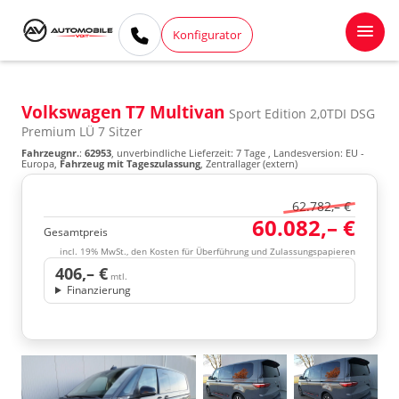
Konfigurator
Volkswagen T7 Multivan
Sport Edition 2,0TDI DSG
Premium LÜ 7 Sitzer
Fahrzeugnr.
:
62953
, unverbindliche Lieferzeit:
7 Tage
, Landesversion: EU -
Europa,
Fahrzeug mit Tageszulassung
, Zentrallager (extern)
62.782,– €
60.082,– €
Gesamtpreis
incl. 19% MwSt., den Kosten für Überführung und Zulassungspapieren
406,– €
mtl.
Finanzierung