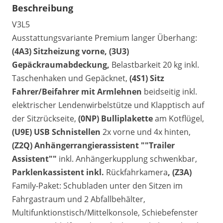
Beschreibung
V3L5
Ausstattungsvariante Premium langer Überhang:
(4A3) Sitzheizung vorne, (3U3)
Gepäckraumabdeckung,
Belastbarkeit 20 kg inkl.
Taschenhaken und Gepäcknet,
(4S1) Sitz
Fahrer/Beifahrer mit Armlehnen
beidseitig inkl.
elektrischer Lendenwirbelstütze und Klapptisch auf
der Sitzrückseite,
(0NP) Bulliplakette
am Kotflügel,
(U9E) USB Schnistellen
2x vorne und 4x hinten,
(Z2Q) Anhängerrangierassistent ""Trailer
Assistent""
inkl. Anhängerkupplung schwenkbar,
Parklenkassistent inkl.
Rückfahrkamera
, (Z3A)
Family-Paket: Schubladen unter den Sitzen im
Fahrgastraum und 2 Abfallbehälter,
Multifunktionstisch/Mittelkonsole, Schiebefenster