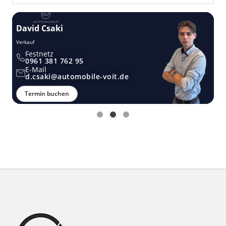
David Csaki
T
Verkauf
Ver
Festnetz
0961 381 762 95
E-Mail
d.csaki@automobile-voit.de
Termin buchen