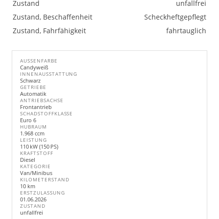
Zustand
unfallfrei
Zustand, Beschaffenheit
Scheckheftgepflegt
Zustand, Fahrfähigkeit
fahrtauglich
AUSSENFARBE
Candyweiß
INNENAUSSTATTUNG
Schwarz
GETRIEBE
Automatik
ANTRIEBSACHSE
Frontantrieb
SCHADSTOFFKLASSE
Euro 6
HUBRAUM
1.968 ccm
LEISTUNG
110 kW (150 PS)
KRAFTSTOFF
Diesel
KATEGORIE
Van/Minibus
KILOMETERSTAND
10 km
ERSTZULASSUNG
01.06.2026
ZUSTAND
unfallfrei