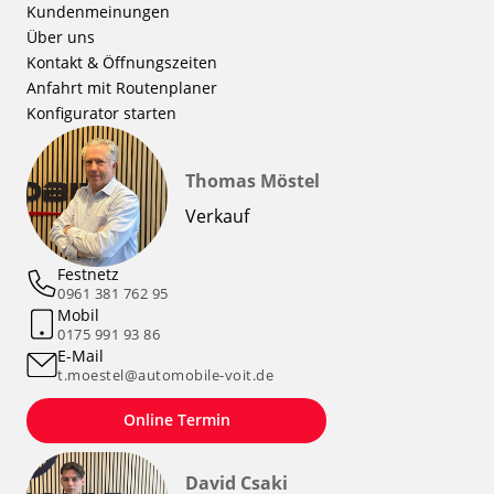
Kundenmeinungen
Über uns
Kontakt & Öffnungszeiten
Anfahrt mit Routenplaner
Konfigurator starten
Thomas Möstel
Verkauf
Festnetz
0961 381 762 95
Mobil
0175 991 93 86
E-Mail
t.moestel@automobile-voit.de
Online Termin
David Csaki