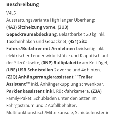
Beschreibung
V4L5
Ausstattungsvariante High langer Überhang:
(4A3) Sitzheizung vorne, (3U3)
Gepäckraumabdeckung,
Belastbarkeit 20 kg inkl.
Taschenhaken und Gepäcknet,
(4S1) Sitz
Fahrer/Beifahrer mit Armlehnen
beidseitig inkl.
elektrischer Lendenwirbelstütze und Klapptisch auf
der Sitzrückseite,
(0NP) Bulliplakette
am Kotflügel,
(U9E) USB Schnistellen
2x vorne und 4x hinten,
(Z2Q) Anhängerrangierassistent ""Trailer
Assistent""
inkl. Anhängerkupplung schwenkbar,
Parklenkassistent inkl.
Rückfahrkamera
, (Z3A)
Family-Paket: Schubladen unter den Sitzen im
Fahrgastraum und 2 Abfallbehälter,
Multifunktionstisch/Mittelkonsole, Schiebefenster in