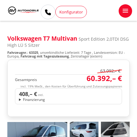
Konfigurator
Volkswagen T7 Multivan
Sport Edition 2,0TDI DSG
High LÜ 5 Sitzer
Fahrzeugnr.
:
63325
, unverbindliche Lieferzeit:
7 Tage
, Landesversion: EU -
Europa,
Fahrzeug mit Tageszulassung
, Zentrallager (extern)
63.092,– €
60.392,– €
Gesamtpreis
incl. 19% MwSt., den Kosten für Überführung und Zulassungspapieren
408,– €
mtl.
Finanzierung