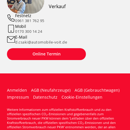
Verkauf
Festnetz
0961 381 762 95
Mobil
0170 300 14 24
E-Mail
d.csaki@automobile-voit.de
Online Termin
Anmelden
AGB (Neufahrzeuge)
AGB (Gebrauchtwagen)
Impressum
Datenschutz
Cookie-Einstellungen
Weitere Informationen zum offiziellen Kraftstoffverbrauch und zu den
offiziellen spezifischen CO
-Emissionen und gegebenenfalls zum
2
Stromverbrauch neuer PKW können dem 'Leitfaden über den offiziellen
Kraftstoffverbrauch, die offiziellen spezifischen CO
-Emissionen und den
2
offiziellen Stromverbrauch neuer PKW' entnommen werden, der an allen