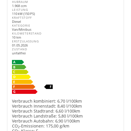
HUBRAUM
1.968 ccm
LEISTUNG
110 kW (150 PS)
KRAFTSTOFF
Diesel
KATEGORIE
Van/Minibus
KILOMETERSTAND
10 km
ERSTZULASSUNG
01.05.2026
ZUSTAND
unfallfrei
Verbrauch kombiniert:
6,70 l/100km
Verbrauch Innenstadt:
8,40 l/100km
Verbrauch Stadtrand:
6,60 l/100km
Verbrauch Landstraße:
5,80 l/100km
Verbrauch Autobahn:
6,90 l/100km
CO
-Emissionen:
175,00 g/km
2
CO
-Klasse:
F