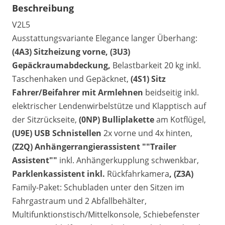
Beschreibung
V2L5
Ausstattungsvariante Elegance langer Überhang:
(4A3) Sitzheizung vorne, (3U3)
Gepäckraumabdeckung,
Belastbarkeit 20 kg inkl.
Taschenhaken und Gepäcknet,
(4S1) Sitz
Fahrer/Beifahrer mit Armlehnen
beidseitig inkl.
elektrischer Lendenwirbelstütze und Klapptisch auf
der Sitzrückseite,
(0NP) Bulliplakette
am Kotflügel,
(U9E) USB Schnistellen
2x vorne und 4x hinten,
(Z2Q) Anhängerrangierassistent ""Trailer
Assistent""
inkl. Anhängerkupplung schwenkbar,
Parklenkassistent inkl.
Rückfahrkamera
, (Z3A)
Family-Paket: Schubladen unter den Sitzen im
Fahrgastraum und 2 Abfallbehälter,
Multifunktionstisch/Mittelkonsole, Schiebefenster