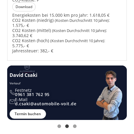
2
Download
Energiekosten bei 15.000 km pro Jahr:
1.618,05 €
CO2 Kosten (niedrig)
:
(Kosten Durchschnitt 10 Jahre)
1.575,- €
CO2 Kosten (mittel)
:
(Kosten Durchschnitt 10 Jahre)
3.740,62 €
CO2 Kosten (hoch)
:
(Kosten Durchschnitt 10 Jahre)
5.775,- €
Jahressteuer:
382,- €
David Csaki
T
Verkauf
Ver
Festnetz
0961 381 762 95
E-Mail
d.csaki@automobile-voit.de
Termin buchen