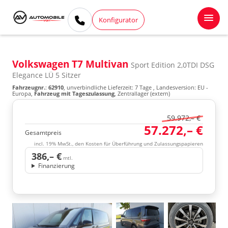
Konfigurator
Volkswagen T7 Multivan
Sport Edition 2,0TDI DSG
Elegance LÜ 5 Sitzer
Fahrzeugnr.
:
62910
, unverbindliche Lieferzeit:
7 Tage
, Landesversion: EU -
Europa,
Fahrzeug mit Tageszulassung
, Zentrallager (extern)
59.972,– €
57.272,– €
Gesamtpreis
incl. 19% MwSt., den Kosten für Überführung und Zulassungspapieren
386,– €
mtl.
Finanzierung