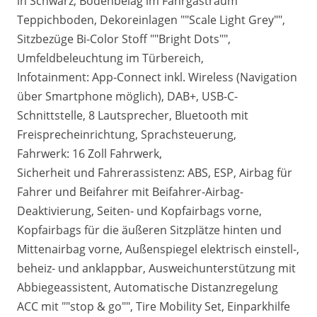
in Schwarz, Bodenbelag im Fahrgastraum
Teppichboden, Dekoreinlagen ""Scale Light Grey"",
Sitzbezüge Bi-Color Stoff ""Bright Dots"",
Umfeldbeleuchtung im Türbereich,
Infotainment: App-Connect inkl. Wireless (Navigation
über Smartphone möglich), DAB+, USB-C-
Schnittstelle, 8 Lautsprecher, Bluetooth mit
Freisprecheinrichtung, Sprachsteuerung,
Fahrwerk: 16 Zoll Fahrwerk,
Sicherheit und Fahrerassistenz: ABS, ESP, Airbag für
Fahrer und Beifahrer mit Beifahrer-Airbag-
Deaktivierung, Seiten- und Kopfairbags vorne,
Kopfairbags für die äußeren Sitzplätze hinten und
Mittenairbag vorne, Außenspiegel elektrisch einstell-,
beheiz- und anklappbar, Ausweichunterstützung mit
Abbiegeassistent, Automatische Distanzregelung
ACC mit ""stop & go"", Tire Mobility Set, Einparkhilfe