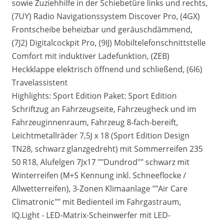
sowie Zuziehhilfe in der Schiebetüre links und rechts,
(7UY) Radio Navigationssystem Discover Pro, (4GX)
Frontscheibe beheizbar und geräuschdämmend,
(7J2) Digitalcockpit Pro, (9IJ) Mobiltelefonschnittstelle
Comfort mit induktiver Ladefunktion, (ZEB)
Heckklappe elektrisch öffnend und schließend, (6I6)
Travelassistent
Highlights: Sport Edition Paket: Sport Edition
Schriftzug an Fahrzeugseite, Fahrzeugheck und im
Fahrzeuginnenraum, Fahrzeug 8-fach-bereift,
Leichtmetallräder 7,5J x 18 (Sport Edition Design
TN28, schwarz glanzgedreht) mit Sommerreifen 235
50 R18, Alufelgen 7Jx17 ""Dundrod"" schwarz mit
Winterreifen (M+S Kennung inkl. Schneeflocke /
Allwetterreifen), 3-Zonen Klimaanlage ""Air Care
Climatronic"" mit Bedienteil im Fahrgastraum,
IQ.Light - LED-Matrix-Scheinwerfer mit LED-