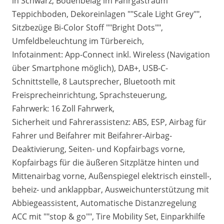
in Schwarz, Bodenbelag im Fahrgastraum
Teppichboden, Dekoreinlagen ""Scale Light Grey"",
Sitzbezüge Bi-Color Stoff ""Bright Dots"",
Umfeldbeleuchtung im Türbereich,
Infotainment: App-Connect inkl. Wireless (Navigation
über Smartphone möglich), DAB+, USB-C-
Schnittstelle, 8 Lautsprecher, Bluetooth mit
Freisprecheinrichtung, Sprachsteuerung,
Fahrwerk: 16 Zoll Fahrwerk,
Sicherheit und Fahrerassistenz: ABS, ESP, Airbag für
Fahrer und Beifahrer mit Beifahrer-Airbag-
Deaktivierung, Seiten- und Kopfairbags vorne,
Kopfairbags für die äußeren Sitzplätze hinten und
Mittenairbag vorne, Außenspiegel elektrisch einstell-,
beheiz- und anklappbar, Ausweichunterstützung mit
Abbiegeassistent, Automatische Distanzregelung
ACC mit ""stop & go"", Tire Mobility Set, Einparkhilfe