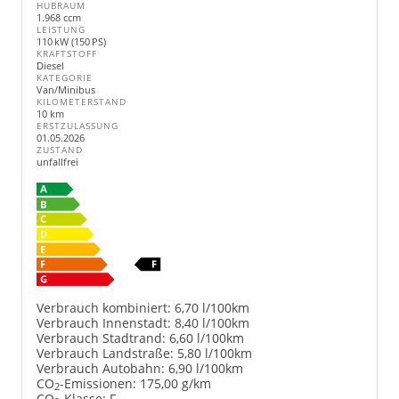
HUBRAUM
1.968 ccm
LEISTUNG
110 kW (150 PS)
KRAFTSTOFF
Diesel
KATEGORIE
Van/Minibus
KILOMETERSTAND
10 km
ERSTZULASSUNG
01.05.2026
ZUSTAND
unfallfrei
Verbrauch kombiniert:
6,70 l/100km
Verbrauch Innenstadt:
8,40 l/100km
Verbrauch Stadtrand:
6,60 l/100km
Verbrauch Landstraße:
5,80 l/100km
Verbrauch Autobahn:
6,90 l/100km
CO
-Emissionen:
175,00 g/km
2
CO
-Klasse:
F