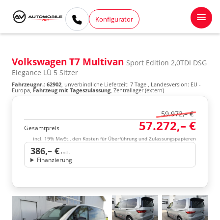
Konfigurator
Volkswagen T7 Multivan
Sport Edition 2,0TDI DSG
Elegance LÜ 5 Sitzer
Fahrzeugnr.
:
62902
, unverbindliche Lieferzeit:
7 Tage
, Landesversion: EU -
Europa,
Fahrzeug mit Tageszulassung
, Zentrallager (extern)
59.972,– €
57.272,– €
Gesamtpreis
incl. 19% MwSt., den Kosten für Überführung und Zulassungspapieren
386,– €
mtl.
Finanzierung