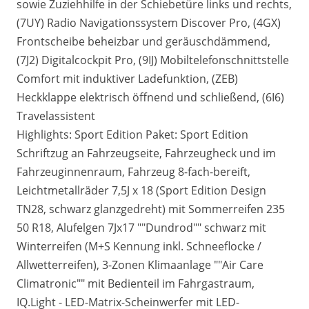
sowie Zuziehhilfe in der Schiebetüre links und rechts,
(7UY) Radio Navigationssystem Discover Pro, (4GX)
Frontscheibe beheizbar und geräuschdämmend,
(7J2) Digitalcockpit Pro, (9IJ) Mobiltelefonschnittstelle
Comfort mit induktiver Ladefunktion, (ZEB)
Heckklappe elektrisch öffnend und schließend, (6I6)
Travelassistent
Highlights: Sport Edition Paket: Sport Edition
Schriftzug an Fahrzeugseite, Fahrzeugheck und im
Fahrzeuginnenraum, Fahrzeug 8-fach-bereift,
Leichtmetallräder 7,5J x 18 (Sport Edition Design
TN28, schwarz glanzgedreht) mit Sommerreifen 235
50 R18, Alufelgen 7Jx17 ""Dundrod"" schwarz mit
Winterreifen (M+S Kennung inkl. Schneeflocke /
Allwetterreifen), 3-Zonen Klimaanlage ""Air Care
Climatronic"" mit Bedienteil im Fahrgastraum,
IQ.Light - LED-Matrix-Scheinwerfer mit LED-