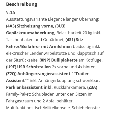
Beschreibung
V2L5
Ausstattungsvariante Elegance langer Überhang:
(4A3) Sitzheizung vorne, (3U3)
Gepäckraumabdeckung,
Belastbarkeit 20 kg inkl.
Taschenhaken und Gepäcknet,
(4S1) Sitz
Fahrer/Beifahrer mit Armlehnen
beidseitig inkl.
elektrischer Lendenwirbelstütze und Klapptisch auf
der Sitzrückseite,
(0NP) Bulliplakette
am Kotflügel,
(U9E) USB Schnistellen
2x vorne und 4x hinten,
(Z2Q) Anhängerrangierassistent ""Trailer
Assistent""
inkl. Anhängerkupplung schwenkbar,
Parklenkassistent inkl.
Rückfahrkamera
, (Z3A)
Family-Paket: Schubladen unter den Sitzen im
Fahrgastraum und 2 Abfallbehälter,
Multifunktionstisch/Mittelkonsole, Schiebefenster