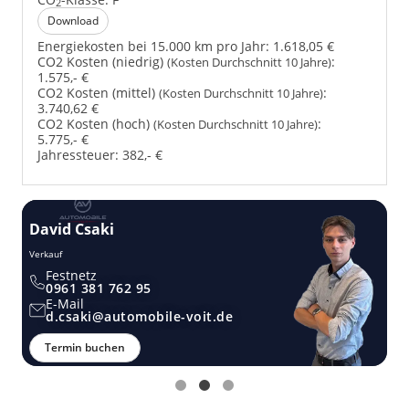
2
Download
Energiekosten bei 15.000 km pro Jahr:
1.618,05 €
CO2 Kosten (niedrig)
:
(Kosten Durchschnitt 10 Jahre)
1.575,- €
CO2 Kosten (mittel)
:
(Kosten Durchschnitt 10 Jahre)
3.740,62 €
CO2 Kosten (hoch)
:
(Kosten Durchschnitt 10 Jahre)
5.775,- €
Jahressteuer:
382,- €
David Csaki
T
Verkauf
Ver
Festnetz
0961 381 762 95
E-Mail
d.csaki@automobile-voit.de
Termin buchen