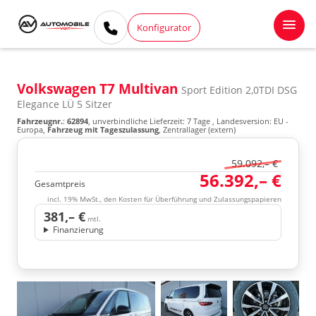
Konfigurator
Volkswagen T7 Multivan
Sport Edition 2,0TDI DSG
Elegance LÜ 5 Sitzer
Fahrzeugnr.
:
62894
, unverbindliche Lieferzeit:
7 Tage
, Landesversion: EU -
Europa,
Fahrzeug mit Tageszulassung
, Zentrallager (extern)
59.092,– €
56.392,– €
Gesamtpreis
incl. 19% MwSt., den Kosten für Überführung und Zulassungspapieren
381,– €
mtl.
Finanzierung