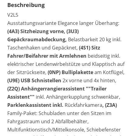
Beschreibung
V2L5
Ausstattungsvariante Elegance langer Überhang:
(4A3) Sitzheizung vorne, (3U3)
Gepäckraumabdeckung,
Belastbarkeit 20 kg inkl.
Taschenhaken und Gepäcknet,
(4S1) Sitz
Fahrer/Beifahrer mit Armlehnen
beidseitig inkl.
elektrischer Lendenwirbelstütze und Klapptisch auf
der Sitzrückseite,
(0NP) Bulliplakette
am Kotflügel,
(U9E) USB Schnistellen
2x vorne und 4x hinten,
(Z2Q) Anhängerrangierassistent ""Trailer
Assistent""
inkl. Anhängerkupplung schwenkbar,
Parklenkassistent inkl.
Rückfahrkamera
, (Z3A)
Family-Paket: Schubladen unter den Sitzen im
Fahrgastraum und 2 Abfallbehälter,
Multifunktionstisch/Mittelkonsole, Schiebefenster