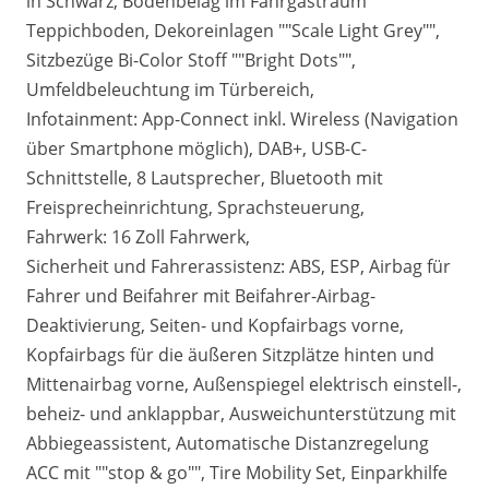
in Schwarz, Bodenbelag im Fahrgastraum
Teppichboden, Dekoreinlagen ""Scale Light Grey"",
Sitzbezüge Bi-Color Stoff ""Bright Dots"",
Umfeldbeleuchtung im Türbereich,
Infotainment: App-Connect inkl. Wireless (Navigation
über Smartphone möglich), DAB+, USB-C-
Schnittstelle, 8 Lautsprecher, Bluetooth mit
Freisprecheinrichtung, Sprachsteuerung,
Fahrwerk: 16 Zoll Fahrwerk,
Sicherheit und Fahrerassistenz: ABS, ESP, Airbag für
Fahrer und Beifahrer mit Beifahrer-Airbag-
Deaktivierung, Seiten- und Kopfairbags vorne,
Kopfairbags für die äußeren Sitzplätze hinten und
Mittenairbag vorne, Außenspiegel elektrisch einstell-,
beheiz- und anklappbar, Ausweichunterstützung mit
Abbiegeassistent, Automatische Distanzregelung
ACC mit ""stop & go"", Tire Mobility Set, Einparkhilfe