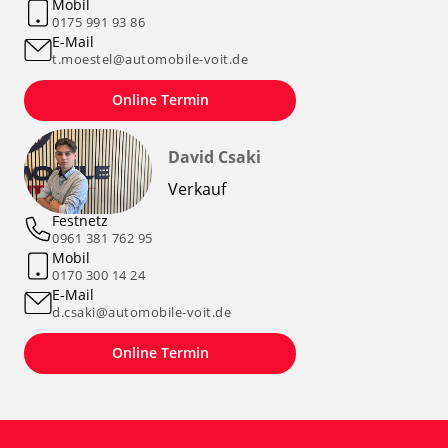
Mobil
0175 991 93 86
E-Mail
t.moestel@automobile-voit.de
Online Termin
David Csaki
Verkauf
Festnetz
0961 381 762 95
Mobil
0170 300 14 24
E-Mail
d.csaki@automobile-voit.de
Online Termin