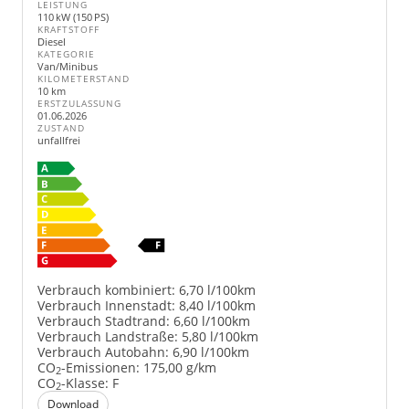
LEISTUNG
110 kW (150 PS)
KRAFTSTOFF
Diesel
KATEGORIE
Van/Minibus
KILOMETERSTAND
10 km
ERSTZULASSUNG
01.06.2026
ZUSTAND
unfallfrei
Verbrauch kombiniert:
6,70 l/100km
Verbrauch Innenstadt:
8,40 l/100km
Verbrauch Stadtrand:
6,60 l/100km
Verbrauch Landstraße:
5,80 l/100km
Verbrauch Autobahn:
6,90 l/100km
CO
-Emissionen:
175,00 g/km
2
CO
-Klasse:
F
2
Download