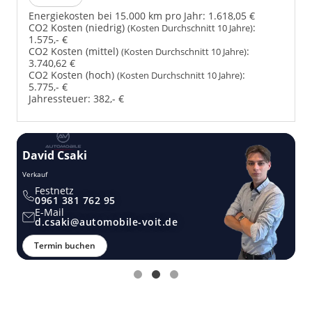
Energiekosten bei 15.000 km pro Jahr:
1.618,05 €
CO2 Kosten (niedrig)
:
(Kosten Durchschnitt 10 Jahre)
1.575,- €
CO2 Kosten (mittel)
:
(Kosten Durchschnitt 10 Jahre)
3.740,62 €
CO2 Kosten (hoch)
:
(Kosten Durchschnitt 10 Jahre)
5.775,- €
Jahressteuer:
382,- €
David Csaki
T
Verkauf
Ver
Festnetz
0961 381 762 95
E-Mail
d.csaki@automobile-voit.de
Termin buchen