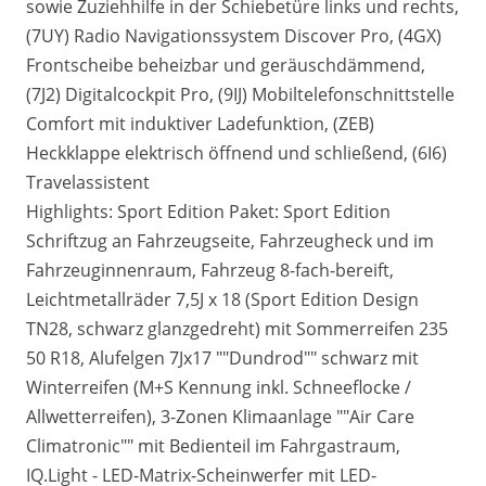
sowie Zuziehhilfe in der Schiebetüre links und rechts,
(7UY) Radio Navigationssystem Discover Pro, (4GX)
Frontscheibe beheizbar und geräuschdämmend,
(7J2) Digitalcockpit Pro, (9IJ) Mobiltelefonschnittstelle
Comfort mit induktiver Ladefunktion, (ZEB)
Heckklappe elektrisch öffnend und schließend, (6I6)
Travelassistent
Highlights: Sport Edition Paket: Sport Edition
Schriftzug an Fahrzeugseite, Fahrzeugheck und im
Fahrzeuginnenraum, Fahrzeug 8-fach-bereift,
Leichtmetallräder 7,5J x 18 (Sport Edition Design
TN28, schwarz glanzgedreht) mit Sommerreifen 235
50 R18, Alufelgen 7Jx17 ""Dundrod"" schwarz mit
Winterreifen (M+S Kennung inkl. Schneeflocke /
Allwetterreifen), 3-Zonen Klimaanlage ""Air Care
Climatronic"" mit Bedienteil im Fahrgastraum,
IQ.Light - LED-Matrix-Scheinwerfer mit LED-