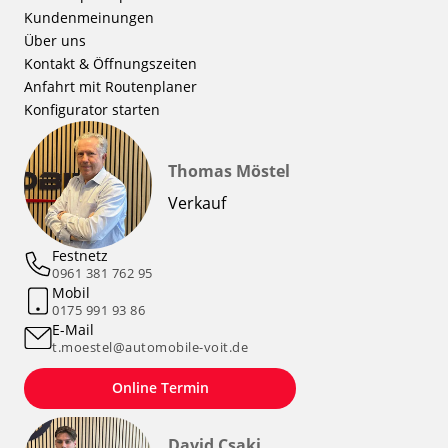
Kundenmeinungen
Über uns
Kontakt & Öffnungszeiten
Anfahrt mit Routenplaner
Konfigurator starten
Thomas Möstel
Verkauf
Festnetz
0961 381 762 95
Mobil
0175 991 93 86
E-Mail
t.moestel@automobile-voit.de
Online Termin
David Csaki