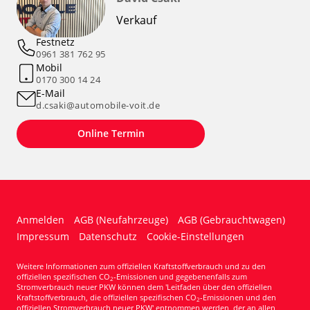
Verkauf
Festnetz
0961 381 762 95
Mobil
0170 300 14 24
E-Mail
d.csaki@automobile-voit.de
Online Termin
Anmelden
AGB (Neufahrzeuge)
AGB (Gebrauchtwagen)
Impressum
Datenschutz
Cookie-Einstellungen
Weitere Informationen zum offiziellen Kraftstoffverbrauch und zu den
offiziellen spezifischen CO
-Emissionen und gegebenenfalls zum
2
Stromverbrauch neuer PKW können dem 'Leitfaden über den offiziellen
Kraftstoffverbrauch, die offiziellen spezifischen CO
-Emissionen und den
2
offiziellen Stromverbrauch neuer PKW' entnommen werden, der an allen