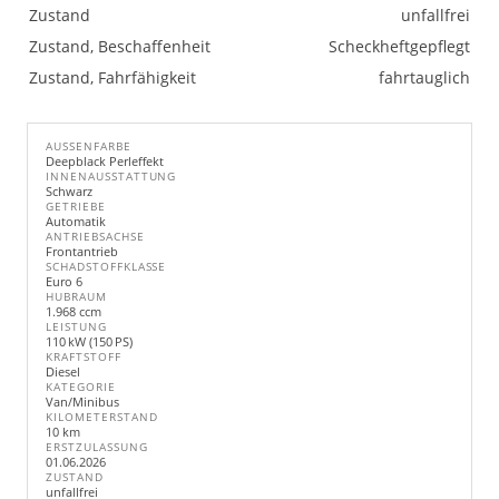
Zustand
unfallfrei
Zustand, Beschaffenheit
Scheckheftgepflegt
Zustand, Fahrfähigkeit
fahrtauglich
AUSSENFARBE
Deepblack Perleffekt
INNENAUSSTATTUNG
Schwarz
GETRIEBE
Automatik
ANTRIEBSACHSE
Frontantrieb
SCHADSTOFFKLASSE
Euro 6
HUBRAUM
1.968 ccm
LEISTUNG
110 kW (150 PS)
KRAFTSTOFF
Diesel
KATEGORIE
Van/Minibus
KILOMETERSTAND
10 km
ERSTZULASSUNG
01.06.2026
ZUSTAND
unfallfrei