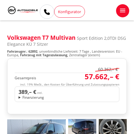
Konfigurator
Volkswagen T7 Multivan
Sport Edition 2,0TDI DSG
Elegance KÜ 7 Sitzer
Fahrzeugnr.
:
62892
, unverbindliche Lieferzeit:
7 Tage
, Landesversion: EU -
Europa,
Fahrzeug mit Tageszulassung
, Zentrallager (extern)
60.362,– €
57.662,– €
Gesamtpreis
incl. 19% MwSt., den Kosten für Überführung und Zulassungspapieren
389,– €
mtl.
Finanzierung