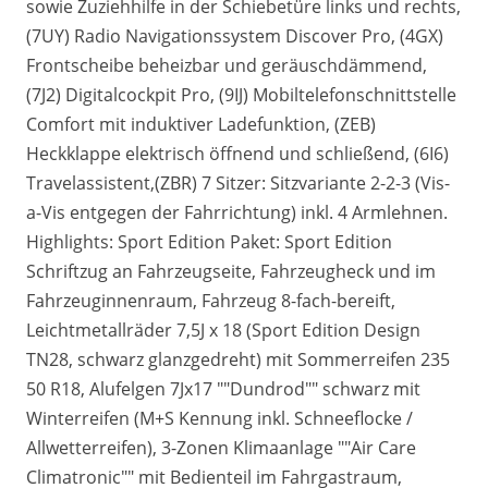
sowie Zuziehhilfe in der Schiebetüre links und rechts,
(7UY) Radio Navigationssystem Discover Pro, (4GX)
Frontscheibe beheizbar und geräuschdämmend,
(7J2) Digitalcockpit Pro, (9IJ) Mobiltelefonschnittstelle
Comfort mit induktiver Ladefunktion, (ZEB)
Heckklappe elektrisch öffnend und schließend, (6I6)
Travelassistent,(ZBR) 7 Sitzer: Sitzvariante 2-2-3 (Vis-
a-Vis entgegen der Fahrrichtung) inkl. 4 Armlehnen.
Highlights: Sport Edition Paket: Sport Edition
Schriftzug an Fahrzeugseite, Fahrzeugheck und im
Fahrzeuginnenraum, Fahrzeug 8-fach-bereift,
Leichtmetallräder 7,5J x 18 (Sport Edition Design
TN28, schwarz glanzgedreht) mit Sommerreifen 235
50 R18, Alufelgen 7Jx17 ""Dundrod"" schwarz mit
Winterreifen (M+S Kennung inkl. Schneeflocke /
Allwetterreifen), 3-Zonen Klimaanlage ""Air Care
Climatronic"" mit Bedienteil im Fahrgastraum,