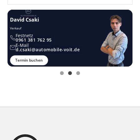
David Csaki
T
Verkauf
Ver
Festnetz
0961 381 762 95
E-Mail
d.csaki@automobile-voit.de
Termin buchen