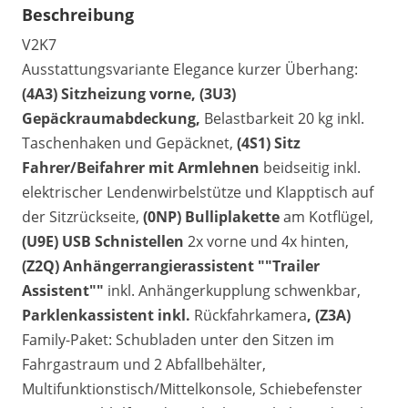
Beschreibung
V2K7
Ausstattungsvariante Elegance kurzer Überhang:
(4A3) Sitzheizung vorne, (3U3)
Gepäckraumabdeckung,
Belastbarkeit 20 kg inkl.
Taschenhaken und Gepäcknet,
(4S1) Sitz
Fahrer/Beifahrer mit Armlehnen
beidseitig inkl.
elektrischer Lendenwirbelstütze und Klapptisch auf
der Sitzrückseite,
(0NP) Bulliplakette
am Kotflügel,
(U9E) USB Schnistellen
2x vorne und 4x hinten,
(Z2Q) Anhängerrangierassistent ""Trailer
Assistent""
inkl. Anhängerkupplung schwenkbar,
Parklenkassistent inkl.
Rückfahrkamera
, (Z3A)
Family-Paket: Schubladen unter den Sitzen im
Fahrgastraum und 2 Abfallbehälter,
Multifunktionstisch/Mittelkonsole, Schiebefenster