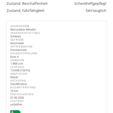
Zustand, Beschaffenheit
Scheckheftgepflegt
Zustand, Fahrfähigkeit
fahrtauglich
AUSSENFARBE
Monosilber Metallic
INNENAUSSTATTUNG
Schwarz
GETRIEBE
Automatik
ANTRIEBSACHSE
Frontantrieb
SCHADSTOFFKLASSE
Euro 6
HUBRAUM
1.968 ccm
LEISTUNG
110 kW (150 PS)
KRAFTSTOFF
Diesel
KATEGORIE
Van/Minibus
KILOMETERSTAND
10 km
ERSTZULASSUNG
01.06.2026
ZUSTAND
unfallfrei