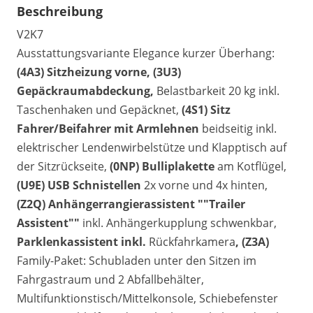
Beschreibung
V2K7
Ausstattungsvariante Elegance kurzer Überhang:
(4A3) Sitzheizung vorne, (3U3)
Gepäckraumabdeckung,
Belastbarkeit 20 kg inkl.
Taschenhaken und Gepäcknet,
(4S1) Sitz
Fahrer/Beifahrer mit Armlehnen
beidseitig inkl.
elektrischer Lendenwirbelstütze und Klapptisch auf
der Sitzrückseite,
(0NP) Bulliplakette
am Kotflügel,
(U9E) USB Schnistellen
2x vorne und 4x hinten,
(Z2Q) Anhängerrangierassistent ""Trailer
Assistent""
inkl. Anhängerkupplung schwenkbar,
Parklenkassistent inkl.
Rückfahrkamera
, (Z3A)
Family-Paket: Schubladen unter den Sitzen im
Fahrgastraum und 2 Abfallbehälter,
Multifunktionstisch/Mittelkonsole, Schiebefenster