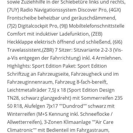
sowie Zuziehhilfe in der Schiebetüre links und rechts,
(7UY) Radio Navigationssystem Discover Pro, (4GX)
Frontscheibe beheizbar und geräuschdämmend,
(7J2) Digitalcockpit Pro, (9IJ) Mobiltelefonschnittstelle
Comfort mit induktiver Ladefunktion, (ZEB)
Heckklappe elektrisch öffnend und schließend, (6I6)
Travelassistent,(ZBR) 7 Sitzer: Sitzvariante 2-2-3 (Vis-
a-Vis entgegen der Fahrrichtung) inkl. 4 Armlehnen.
Highlights: Sport Edition Paket: Sport Edition
Schriftzug an Fahrzeugseite, Fahrzeugheck und im
Fahrzeuginnenraum, Fahrzeug 8-fach-bereift,
Leichtmetallräder 7,5J x 18 (Sport Edition Design
TN28, schwarz glanzgedreht) mit Sommerreifen 235
50 R18, Alufelgen 7Jx17 ""Dundrod"" schwarz mit
Winterreifen (M+S Kennung inkl. Schneeflocke /
Allwetterreifen), 3-Zonen Klimaanlage ""Air Care
Climatronic"" mit Bedienteil im Fahrgastraum,