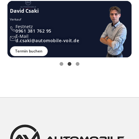
David Csaki
T
Verkauf
Ver
Festnetz
0961 381 762 95
E-Mail
d.csaki@automobile-voit.de
Termin buchen