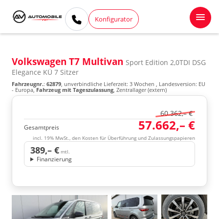
Konfigurator
Volkswagen T7 Multivan
Sport Edition 2,0TDI DSG
Elegance KÜ 7 Sitzer
Fahrzeugnr.
:
62879
, unverbindliche Lieferzeit:
3 Wochen
, Landesversion: EU
- Europa,
Fahrzeug mit Tageszulassung
, Zentrallager (extern)
60.362,– €
57.662,– €
Gesamtpreis
incl. 19% MwSt., den Kosten für Überführung und Zulassungspapieren
389,– €
mtl.
Finanzierung