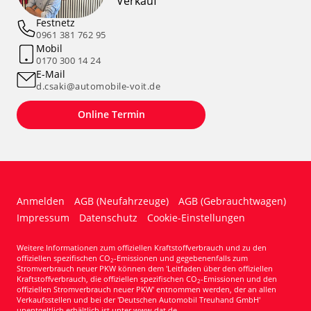
Verkauf
Festnetz
0961 381 762 95
Mobil
0170 300 14 24
E-Mail
d.csaki@automobile-voit.de
Online Termin
Anmelden
AGB (Neufahrzeuge)
AGB (Gebrauchtwagen)
Impressum
Datenschutz
Cookie-Einstellungen
Weitere Informationen zum offiziellen Kraftstoffverbrauch und zu den
offiziellen spezifischen CO
-Emissionen und gegebenenfalls zum
2
Stromverbrauch neuer PKW können dem 'Leitfaden über den offiziellen
Kraftstoffverbrauch, die offiziellen spezifischen CO
-Emissionen und den
2
offiziellen Stromverbrauch neuer PKW' entnommen werden, der an allen
Verkaufsstellen und bei der 'Deutschen Automobil Treuhand GmbH'
unentgeltlich erhältlich ist unter www.dat.de.