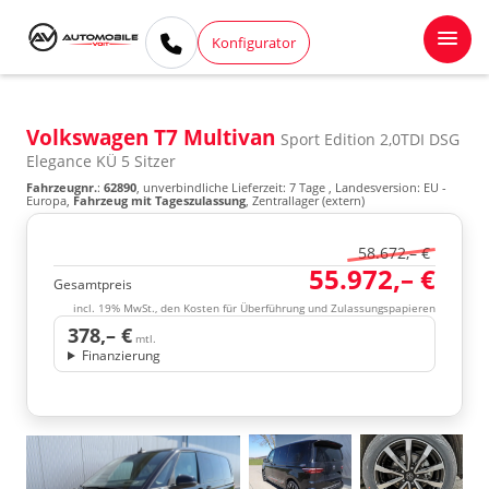
Konfigurator
Volkswagen T7 Multivan
Sport Edition 2,0TDI DSG
Elegance KÜ 5 Sitzer
Fahrzeugnr.
:
62890
, unverbindliche Lieferzeit:
7 Tage
, Landesversion: EU -
Europa,
Fahrzeug mit Tageszulassung
, Zentrallager (extern)
58.672,– €
55.972,– €
Gesamtpreis
incl. 19% MwSt., den Kosten für Überführung und Zulassungspapieren
378,– €
mtl.
Finanzierung