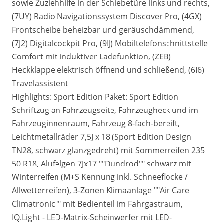
sowie Zuziehhilfe in der Schiebetüre links und rechts,
(7UY) Radio Navigationssystem Discover Pro, (4GX)
Frontscheibe beheizbar und geräuschdämmend,
(7J2) Digitalcockpit Pro, (9IJ) Mobiltelefonschnittstelle
Comfort mit induktiver Ladefunktion, (ZEB)
Heckklappe elektrisch öffnend und schließend, (6I6)
Travelassistent
Highlights: Sport Edition Paket: Sport Edition
Schriftzug an Fahrzeugseite, Fahrzeugheck und im
Fahrzeuginnenraum, Fahrzeug 8-fach-bereift,
Leichtmetallräder 7,5J x 18 (Sport Edition Design
TN28, schwarz glanzgedreht) mit Sommerreifen 235
50 R18, Alufelgen 7Jx17 ""Dundrod"" schwarz mit
Winterreifen (M+S Kennung inkl. Schneeflocke /
Allwetterreifen), 3-Zonen Klimaanlage ""Air Care
Climatronic"" mit Bedienteil im Fahrgastraum,
IQ.Light - LED-Matrix-Scheinwerfer mit LED-