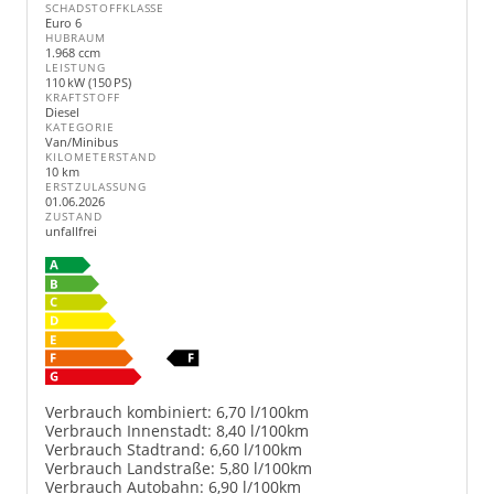
SCHADSTOFFKLASSE
Euro 6
HUBRAUM
1.968 ccm
LEISTUNG
110 kW (150 PS)
KRAFTSTOFF
Diesel
KATEGORIE
Van/Minibus
KILOMETERSTAND
10 km
ERSTZULASSUNG
01.06.2026
ZUSTAND
unfallfrei
Verbrauch kombiniert:
6,70 l/100km
Verbrauch Innenstadt:
8,40 l/100km
Verbrauch Stadtrand:
6,60 l/100km
Verbrauch Landstraße:
5,80 l/100km
Verbrauch Autobahn:
6,90 l/100km