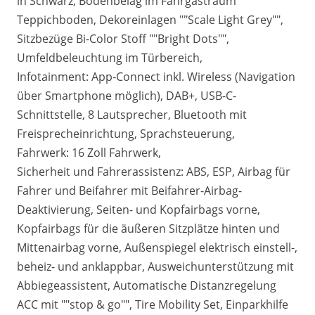
in Schwarz, Bodenbelag im Fahrgastraum
Teppichboden, Dekoreinlagen ""Scale Light Grey"",
Sitzbezüge Bi-Color Stoff ""Bright Dots"",
Umfeldbeleuchtung im Türbereich,
Infotainment: App-Connect inkl. Wireless (Navigation
über Smartphone möglich), DAB+, USB-C-
Schnittstelle, 8 Lautsprecher, Bluetooth mit
Freisprecheinrichtung, Sprachsteuerung,
Fahrwerk: 16 Zoll Fahrwerk,
Sicherheit und Fahrerassistenz: ABS, ESP, Airbag für
Fahrer und Beifahrer mit Beifahrer-Airbag-
Deaktivierung, Seiten- und Kopfairbags vorne,
Kopfairbags für die äußeren Sitzplätze hinten und
Mittenairbag vorne, Außenspiegel elektrisch einstell-,
beheiz- und anklappbar, Ausweichunterstützung mit
Abbiegeassistent, Automatische Distanzregelung
ACC mit ""stop & go"", Tire Mobility Set, Einparkhilfe