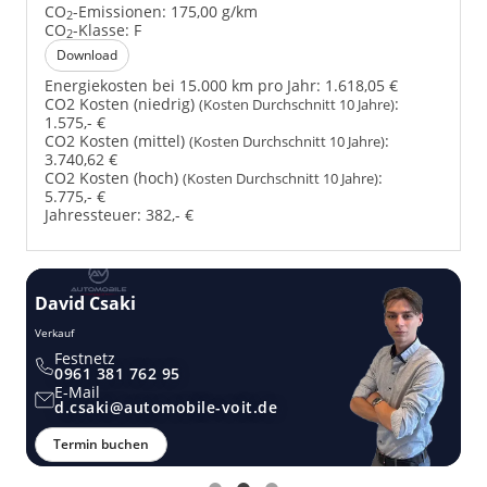
CO
-Emissionen:
175,00 g/km
2
CO
-Klasse:
F
2
Download
Energiekosten bei 15.000 km pro Jahr:
1.618,05 €
CO2 Kosten (niedrig)
:
(Kosten Durchschnitt 10 Jahre)
1.575,- €
CO2 Kosten (mittel)
:
(Kosten Durchschnitt 10 Jahre)
3.740,62 €
CO2 Kosten (hoch)
:
(Kosten Durchschnitt 10 Jahre)
5.775,- €
Jahressteuer:
382,- €
David Csaki
T
Verkauf
Ver
Festnetz
0961 381 762 95
E-Mail
d.csaki@automobile-voit.de
Termin buchen