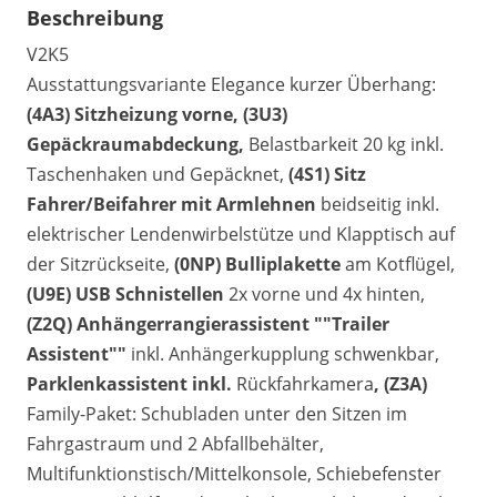
Beschreibung
V2K5
Ausstattungsvariante Elegance kurzer Überhang:
(4A3) Sitzheizung vorne, (3U3)
Gepäckraumabdeckung,
Belastbarkeit 20 kg inkl.
Taschenhaken und Gepäcknet,
(4S1) Sitz
Fahrer/Beifahrer mit Armlehnen
beidseitig inkl.
elektrischer Lendenwirbelstütze und Klapptisch auf
der Sitzrückseite,
(0NP) Bulliplakette
am Kotflügel,
(U9E) USB Schnistellen
2x vorne und 4x hinten,
(Z2Q) Anhängerrangierassistent ""Trailer
Assistent""
inkl. Anhängerkupplung schwenkbar,
Parklenkassistent inkl.
Rückfahrkamera
, (Z3A)
Family-Paket: Schubladen unter den Sitzen im
Fahrgastraum und 2 Abfallbehälter,
Multifunktionstisch/Mittelkonsole, Schiebefenster