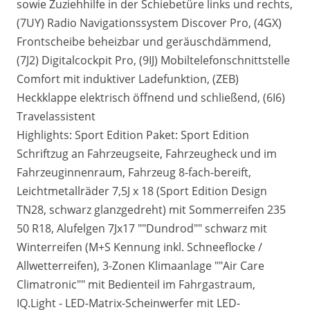
sowie Zuziehhilfe in der Schiebetüre links und rechts,
(7UY) Radio Navigationssystem Discover Pro, (4GX)
Frontscheibe beheizbar und geräuschdämmend,
(7J2) Digitalcockpit Pro, (9IJ) Mobiltelefonschnittstelle
Comfort mit induktiver Ladefunktion, (ZEB)
Heckklappe elektrisch öffnend und schließend, (6I6)
Travelassistent
Highlights: Sport Edition Paket: Sport Edition
Schriftzug an Fahrzeugseite, Fahrzeugheck und im
Fahrzeuginnenraum, Fahrzeug 8-fach-bereift,
Leichtmetallräder 7,5J x 18 (Sport Edition Design
TN28, schwarz glanzgedreht) mit Sommerreifen 235
50 R18, Alufelgen 7Jx17 ""Dundrod"" schwarz mit
Winterreifen (M+S Kennung inkl. Schneeflocke /
Allwetterreifen), 3-Zonen Klimaanlage ""Air Care
Climatronic"" mit Bedienteil im Fahrgastraum,
IQ.Light - LED-Matrix-Scheinwerfer mit LED-