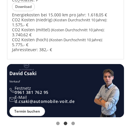
2
Download
Energiekosten bei 15.000 km pro Jahr:
1.618,05 €
CO2 Kosten (niedrig)
:
(Kosten Durchschnitt 10 Jahre)
1.575,- €
CO2 Kosten (mittel)
:
(Kosten Durchschnitt 10 Jahre)
3.740,62 €
CO2 Kosten (hoch)
:
(Kosten Durchschnitt 10 Jahre)
5.775,- €
Jahressteuer:
382,- €
David Csaki
T
Verkauf
Ver
Festnetz
0961 381 762 95
E-Mail
d.csaki@automobile-voit.de
Termin buchen