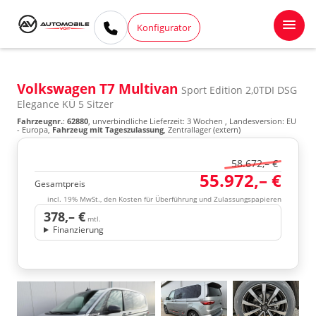
Konfigurator
Volkswagen T7 Multivan
Sport Edition 2,0TDI DSG
Elegance KÜ 5 Sitzer
Fahrzeugnr.
:
62880
, unverbindliche Lieferzeit:
3 Wochen
, Landesversion: EU
- Europa,
Fahrzeug mit Tageszulassung
, Zentrallager (extern)
58.672,– €
55.972,– €
Gesamtpreis
incl. 19% MwSt., den Kosten für Überführung und Zulassungspapieren
378,– €
mtl.
Finanzierung