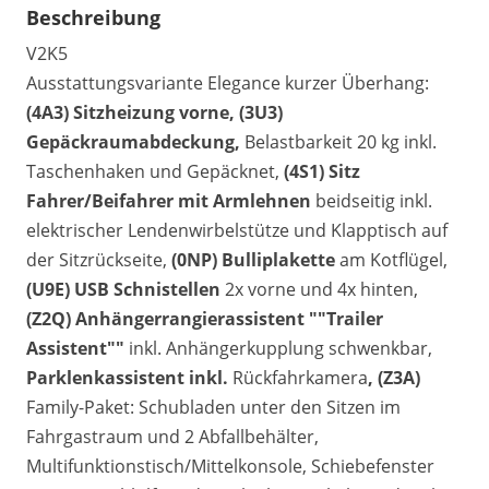
Beschreibung
V2K5
Ausstattungsvariante Elegance kurzer Überhang:
(4A3) Sitzheizung vorne, (3U3)
Gepäckraumabdeckung,
Belastbarkeit 20 kg inkl.
Taschenhaken und Gepäcknet,
(4S1) Sitz
Fahrer/Beifahrer mit Armlehnen
beidseitig inkl.
elektrischer Lendenwirbelstütze und Klapptisch auf
der Sitzrückseite,
(0NP) Bulliplakette
am Kotflügel,
(U9E) USB Schnistellen
2x vorne und 4x hinten,
(Z2Q) Anhängerrangierassistent ""Trailer
Assistent""
inkl. Anhängerkupplung schwenkbar,
Parklenkassistent inkl.
Rückfahrkamera
, (Z3A)
Family-Paket: Schubladen unter den Sitzen im
Fahrgastraum und 2 Abfallbehälter,
Multifunktionstisch/Mittelkonsole, Schiebefenster