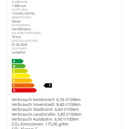
HUBRAUM
1.968 ccm
LEISTUNG
110 kW (150 PS)
KRAFTSTOFF
Diesel
KATEGORIE
Van/Minibus
KILOMETERSTAND
10 km
ERSTZULASSUNG
01.06.2026
ZUSTAND
unfallfrei
Verbrauch kombiniert:
6,70 l/100km
Verbrauch Innenstadt:
8,40 l/100km
Verbrauch Stadtrand:
6,60 l/100km
Verbrauch Landstraße:
5,80 l/100km
Verbrauch Autobahn:
6,90 l/100km
CO
-Emissionen:
175,00 g/km
2
CO
-Klasse:
F