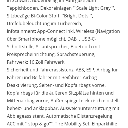
in Schwarz, Bodenbelag im Fahrgastraum
Teppichboden, Dekoreinlagen ""Scale Light Grey"",
Sitzbezüge Bi-Color Stoff ""Bright Dots"",
Umfeldbeleuchtung im Türbereich,
Infotainment: App-Connect inkl. Wireless (Navigation
über Smartphone möglich), DAB+, USB-C-
Schnittstelle, 8 Lautsprecher, Bluetooth mit
Freisprecheinrichtung, Sprachsteuerung,
Fahrwerk: 16 Zoll Fahrwerk,
Sicherheit und Fahrerassistenz: ABS, ESP, Airbag für
Fahrer und Beifahrer mit Beifahrer-Airbag-
Deaktivierung, Seiten- und Kopfairbags vorne,
Kopfairbags für die äußeren Sitzplätze hinten und
Mittenairbag vorne, Außenspiegel elektrisch einstell-,
beheiz- und anklappbar, Ausweichunterstützung mit
Abbiegeassistent, Automatische Distanzregelung
ACC mit ""stop & go"", Tire Mobility Set, Einparkhilfe