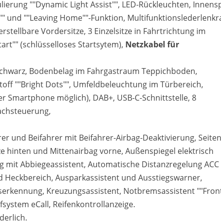
ulierung ""Dynamic Light Assist"", LED-Rückleuchten, Innens
 und ""Leaving Home""-Funktion, Multifunktionslederlenkr
stellbare Vordersitze, 3 Einzelsitze in Fahrtrichtung im
tart"" (schlüsselloses Startsytem),
Netzkabel für
 Schwarz, Bodenbelag im Fahrgastraum Teppichboden,
Stoff ""Bright Dots"", Umfeldbeleuchtung im Türbereich,
er Smartphone möglich), DAB+, USB-C-Schnittstelle, 8
rachsteuerung,
rer und Beifahrer mit Beifahrer-Airbag-Deaktivierung, Seite
ze hinten und Mittenairbag vorne, Außenspiegel elektrisch
ng mit Abbiegeassistent, Automatische Distanzregelung ACC
 und Heckbereich, Ausparkassistent und Ausstiegswarner,
erkennung, Kreuzungsassistent, Notbremsassistent ""Fron
system eCall, Reifenkontrollanzeige.
derlich.