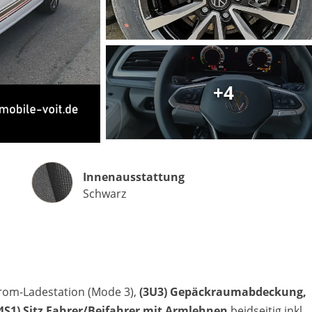
Matthias Voit
Geschäftsführung / Inhaber
+4
Festnetz
0961 381 762
E-Mail
m.voit@automobile-v
Innenausstattung
Innenausstattung
Termin buchen
Schwarz
rom-Ladestation (Mode 3),
(3U3) Gepäckraumabdeckung,
(4S1) Sitz Fahrer/Beifahrer mit Armlehnen
beidseitig inkl.