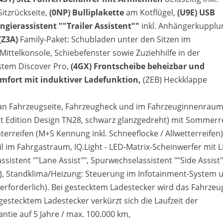
Sitzrückseite,
(0NP) Bulliplakette
am Kotflügel,
(U9E) USB
gierassistent ""Trailer Assistent""
inkl. Anhängerkupplu
 (Z3A)
Family-Paket: Schubladen unter den Sitzen im
Mittelkonsole, Schiebefenster sowie Zuziehhilfe in der
ystem Discover Pro,
(4GX) Frontscheibe beheizbar und
omfort mit induktiver Ladefunktion,
(ZEB) Heckklappe
ug an Fahrzeugseite, Fahrzeugheck und im Fahrzeuginnenraum
port Edition Design TN28, schwarz glanzgedreht) mit Sommerr
erreifen (M+S Kennung inkl. Schneeflocke / Allwetterreifen),
il im Fahrgastraum, IQ.Light - LED-Matrix-Scheinwerfer mit 
sistent ""Lane Assist"", Spurwechselassistent ""Side Assist""
l), Standklima/Heizung: Steuerung im Infotainment-System 
rforderlich). Bei gestecktem Ladestecker wird das Fahrzeu
 gestecktem Ladestecker verkürzt sich die Laufzeit der
tie auf 5 Jahre / max. 100.000 km,