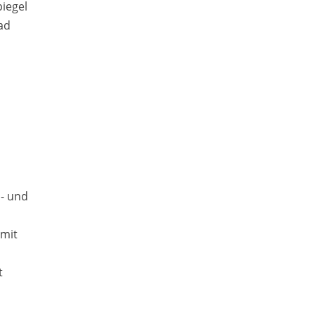
piegel
ad
n- und
 mit
t