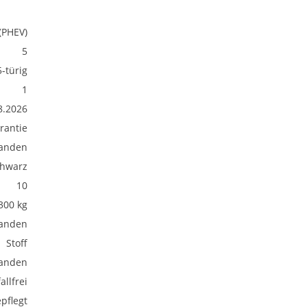
(PHEV)
5
5-türig
1
8.2026
rantie
anden
hwarz
10
300 kg
anden
Stoff
anden
allfrei
pflegt