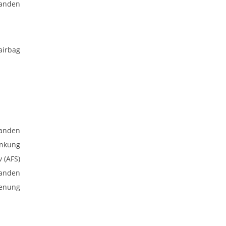
anden
airbag
anden
enkung
v (AFS)
anden
ienung