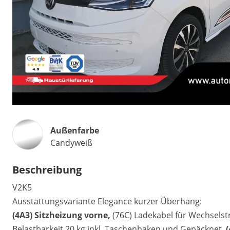
Außenfarbe
Candyweiß
Beschreibung
V2K5
Ausstattungsvariante Elegance kurzer Überhang:
(4A3) Sitzheizung vorne,
(76C) Ladekabel für Wechselst
Belastbarkeit 20 kg inkl. Taschenhaken und Gepäcknet,