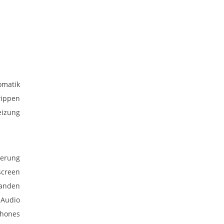
omatik
wippen
heizung
uerung
screen
anden
 Audio
phones