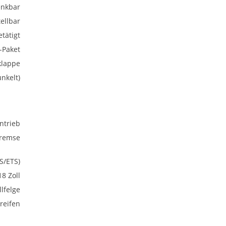
nkbar
ellbar
tätigt
-Paket
klappe
nkelt)
ntrieb
bremse
S/ETS)
18 Zoll
lfelge
reifen