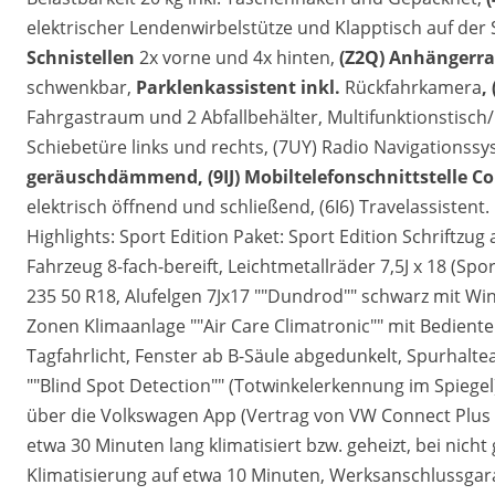
elektrischer Lendenwirbelstütze und Klapptisch auf der 
Schnistellen
2x vorne und 4x hinten,
(Z2Q) Anhängerran
schwenkbar,
Parklenkassistent inkl.
Rückfahrkamera
,
Fahrgastraum und 2 Abfallbehälter, Multifunktionstisch/
Schiebetüre links und rechts, (7UY) Radio Navigationss
geräuschdämmend, (9IJ) Mobiltelefonschnittstelle C
elektrisch öffnend und schließend, (6I6) Travelassistent.
Highlights: Sport Edition Paket: Sport Edition Schriftz
Fahrzeug 8-fach-bereift, Leichtmetallräder 7,5J x 18 (S
235 50 R18, Alufelgen 7Jx17 ""Dundrod"" schwarz mit Wint
Zonen Klimaanlage ""Air Care Climatronic"" mit Bediente
Tagfahrlicht, Fenster ab B-Säule abgedunkelt, Spurhalteas
""Blind Spot Detection"" (Totwinkelerkennung im Spiege
über die Volkswagen App (Vertrag von VW Connect Plus e
etwa 30 Minuten lang klimatisiert bzw. geheizt, bei nicht
Klimatisierung auf etwa 10 Minuten, Werksanschlussgaran