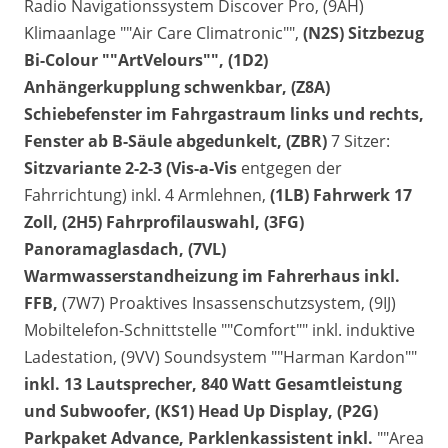
Radio Navigationssystem Discover Pro, (9AH)
Klimaanlage ""Air Care Climatronic"",
(N2S) Sitzbezug
Bi-Colour ""ArtVelours"",
(1D2)
Anhängerkupplung schwenkbar, (Z8A)
Schiebefenster im Fahrgastraum links und rechts,
Fenster ab B-Säule abgedunkelt,
(ZBR)
7 Sitzer:
Sitzvariante 2-2-3 (Vis-a-Vis
entgegen der
Fahrrichtung) inkl. 4 Armlehnen,
(1LB) Fahrwerk 17
Zoll, (2H5) Fahrprofilauswahl,
(3FG)
Panoramaglasdach, (7VL)
Warmwasserstandheizung im Fahrerhaus inkl.
FFB,
(7W7) Proaktives Insassenschutzsystem, (9IJ)
Mobiltelefon-Schnittstelle ""Comfort"" inkl. induktive
Ladestation,
(9VV) Soundsystem ""Harman Kardon""
inkl. 13 Lautsprecher, 840 Watt Gesamtleistung
und Subwoofer,
(KS1) Head Up Display, (P2G)
Parkpaket Advance,
Parklenkassistent inkl.
""Area