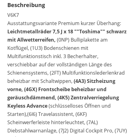
Beschreibung
V6K7
Ausstattungsvariante Premium kurzer Überhang:
Leichtmetallräder 7,5 J x 18 ""Toshima"" schwarz
mit Allwetterreifen,
(0NP) Bulliplakette am
Kotflügel, (1U3) Bodenschienen mit
Multifunktionstisch inkl. 3 Becherhalter,
verschiebbar auf der vollständigen Länge des
Schienensystems, (2FT) Multifunktionslederlenkrad
beheizbar mit Schaltwippen,
(4A3) Sitzheizung
vorne,
(4GX) Frontscheibe beheizbar und
geräuschdämmend,
(4K5) Zentralverriegelung
Keyless Advance
(schlüsselloses Öffnen und
Starten),(6I6) Travelassistent, (6KF)
Scheinwerferleiste hinterleuchtet, (7AL)
Diebstahlwarnanlage, (7J2) Digital Cockpit Pro, (7UY)