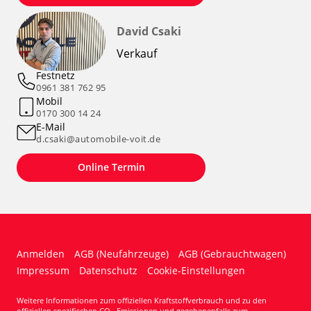
David Csaki
Verkauf
Festnetz
0961 381 762 95
Mobil
0170 300 14 24
E-Mail
d.csaki@automobile-voit.de
Online Termin
Anmelden
AGB (Neufahrzeuge)
AGB (Gebrauchtwagen)
Impressum
Datenschutz
Cookie-Einstellungen
Weitere Informationen zum offiziellen Kraftstoffverbrauch und zu den