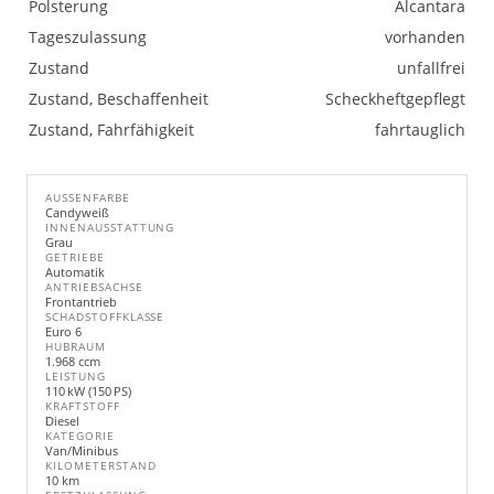
Polsterung
Alcantara
Tageszulassung
vorhanden
Zustand
unfallfrei
Zustand, Beschaffenheit
Scheckheftgepflegt
Zustand, Fahrfähigkeit
fahrtauglich
AUSSENFARBE
Candyweiß
INNENAUSSTATTUNG
Grau
GETRIEBE
Automatik
ANTRIEBSACHSE
Frontantrieb
SCHADSTOFFKLASSE
Euro 6
HUBRAUM
1.968 ccm
LEISTUNG
110 kW (150 PS)
KRAFTSTOFF
Diesel
KATEGORIE
Van/Minibus
KILOMETERSTAND
10 km