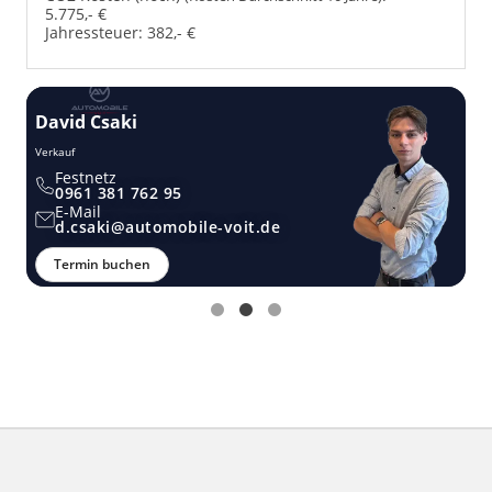
5.775,- €
Jahressteuer:
382,- €
David Csaki
T
Verkauf
Ver
Festnetz
0961 381 762 95
E-Mail
d.csaki@automobile-voit.de
Termin buchen