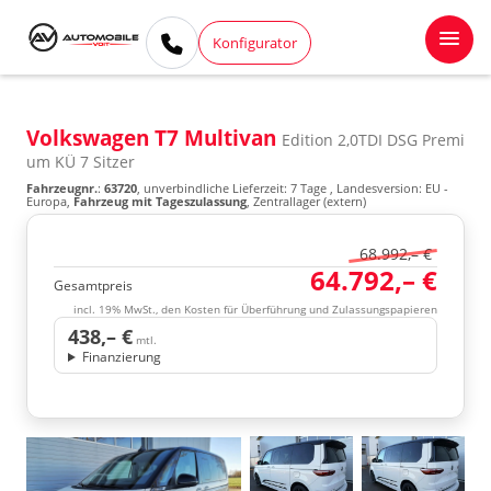
Konfigurator
Volkswagen T7 Multivan
Edition 2,0TDI DSG Premi
um KÜ 7 Sitzer
Fahrzeugnr.
:
63720
, unverbindliche Lieferzeit:
7 Tage
, Landesversion: EU -
Europa,
Fahrzeug mit Tageszulassung
, Zentrallager (extern)
68.992,– €
64.792,– €
Gesamtpreis
incl. 19% MwSt., den Kosten für Überführung und Zulassungspapieren
438,– €
mtl.
Finanzierung