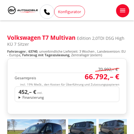
Konfigurator
Volkswagen T7 Multivan
Edition 2,0TDI DSG High
KÜ 7 Sitzer
Fahrzeugnr.
:
63740
, unverbindliche Lieferzeit:
3 Wochen
, Landesversion: EU
- Europa,
Fahrzeug mit Tageszulassung
, Zentrallager (extern)
70.992,– €
66.792,– €
Gesamtpreis
incl. 19% MwSt., den Kosten für Überführung und Zulassungspapieren
452,– €
mtl.
Finanzierung