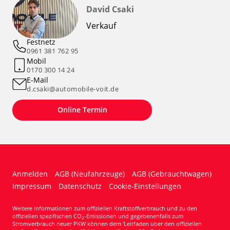
David Csaki
Verkauf
Festnetz
0961 381 762 95
Mobil
0170 300 14 24
E-Mail
d.csaki@automobile-voit.de
Online Termin
Anmelden
AGB (Neufahrzeuge)
AGB (Gebrauchtwagen)
Impressum
Datenschutz
Cookie-Einstellungen
Weitere Informationen zum offiziellen Kraftstoffverbrauch und zu den
offiziellen spezifischen CO
-Emissionen und gegebenenfalls zum
2
Stromverbrauch neuer PKW können dem 'Leitfaden über den offiziellen