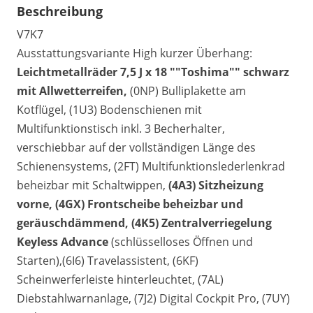
Beschreibung
V7K7
Ausstattungsvariante High kurzer Überhang:
Leichtmetallräder 7,5 J x 18 ""Toshima"" schwarz
mit Allwetterreifen,
(0NP) Bulliplakette am
Kotflügel, (1U3) Bodenschienen mit
Multifunktionstisch inkl. 3 Becherhalter,
verschiebbar auf der vollständigen Länge des
Schienensystems, (2FT) Multifunktionslederlenkrad
beheizbar mit Schaltwippen,
(4A3) Sitzheizung
vorne,
(4GX) Frontscheibe beheizbar und
geräuschdämmend,
(4K5) Zentralverriegelung
Keyless Advance
(schlüsselloses Öffnen und
Starten),(6I6) Travelassistent, (6KF)
Scheinwerferleiste hinterleuchtet, (7AL)
Diebstahlwarnanlage, (7J2) Digital Cockpit Pro, (7UY)