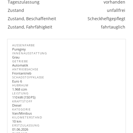
Tageszulassung
vorhanden
Zustand
unfallfrei
Zustand, Beschaffenheit
Scheckheftgepflegt
Zustand, Fahrfähigkeit
fahrtauglich
AUSSENFARBE
Puregrey
INNENAUSSTATTUNG
Grau
GETRIEBE
Automatik
ANTRIEBSACHSE
Frontantrieb
SCHADSTOFFKLASSE
Euro 6
HUBRAUM
1.968 ccm
LEISTUNG
110 kW (150 PS)
KRAFTSTOFF
Diesel
KATEGORIE
Van/Minibus
KILOMETERSTAND
10 km
ERSTZULASSUNG
01.06.2026