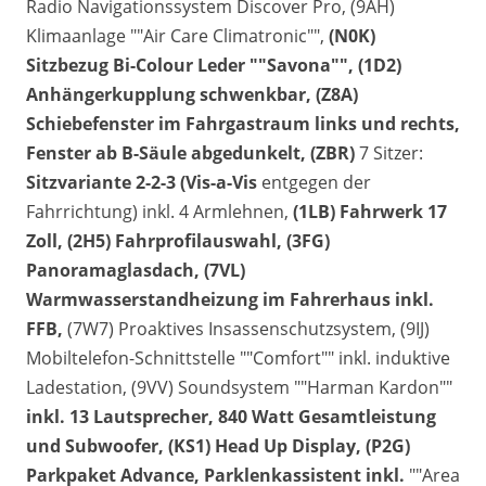
Radio Navigationssystem Discover Pro, (9AH)
Klimaanlage ""Air Care Climatronic"",
(N0K)
Sitzbezug Bi-Colour Leder ""Savona"",
(1D2)
Anhängerkupplung schwenkbar, (Z8A)
Schiebefenster im Fahrgastraum links und rechts,
Fenster ab B-Säule abgedunkelt,
(ZBR)
7 Sitzer:
Sitzvariante 2-2-3 (Vis-a-Vis
entgegen der
Fahrrichtung) inkl. 4 Armlehnen,
(1LB) Fahrwerk 17
Zoll, (2H5) Fahrprofilauswahl,
(3FG)
Panoramaglasdach, (7VL)
Warmwasserstandheizung im Fahrerhaus inkl.
FFB,
(7W7) Proaktives Insassenschutzsystem, (9IJ)
Mobiltelefon-Schnittstelle ""Comfort"" inkl. induktive
Ladestation,
(9VV) Soundsystem ""Harman Kardon""
inkl. 13 Lautsprecher, 840 Watt Gesamtleistung
und Subwoofer,
(KS1) Head Up Display, (P2G)
Parkpaket Advance,
Parklenkassistent inkl.
""Area