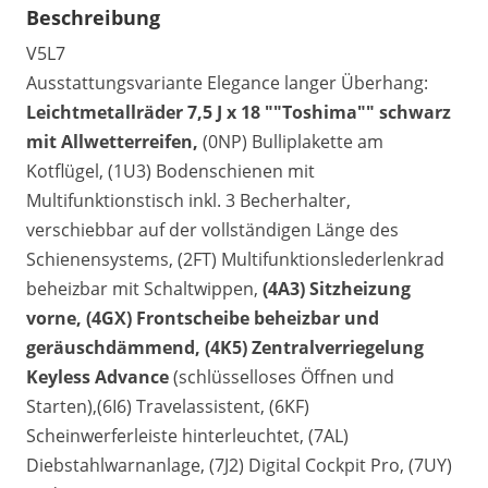
Beschreibung
V5L7
Ausstattungsvariante Elegance langer Überhang:
Leichtmetallräder 7,5 J x 18 ""Toshima"" schwarz
mit Allwetterreifen,
(0NP) Bulliplakette am
Kotflügel, (1U3) Bodenschienen mit
Multifunktionstisch inkl. 3 Becherhalter,
verschiebbar auf der vollständigen Länge des
Schienensystems, (2FT) Multifunktionslederlenkrad
beheizbar mit Schaltwippen,
(4A3) Sitzheizung
vorne,
(4GX) Frontscheibe beheizbar und
geräuschdämmend,
(4K5) Zentralverriegelung
Keyless Advance
(schlüsselloses Öffnen und
Starten),(6I6) Travelassistent, (6KF)
Scheinwerferleiste hinterleuchtet, (7AL)
Diebstahlwarnanlage, (7J2) Digital Cockpit Pro, (7UY)