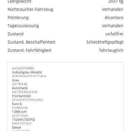
Leergewicht
2037 kg
Nichtraucher-Fahrzeug
vorhanden
Polsterung
Alcantara
Tageszulassung
vorhanden
Zustand
unfallfrei
Zustand, Beschaffenheit
Scheckheftgepflegt
Zustand, Fahrfähigkeit
fahrtauglich
AUSSENFARBE
Indiumgrau Metallic
INNENAUSSTATTUNG
Grau
GETRIEBE
Automatik
ANTRIEBSACHSE
Frontantrieb
SCHADSTOFFKLASSE
Euro 6
HUBRAUM
1.968 ccm
LEISTUNG
110 kW (150 PS)
KRAFTSTOFF
Diesel