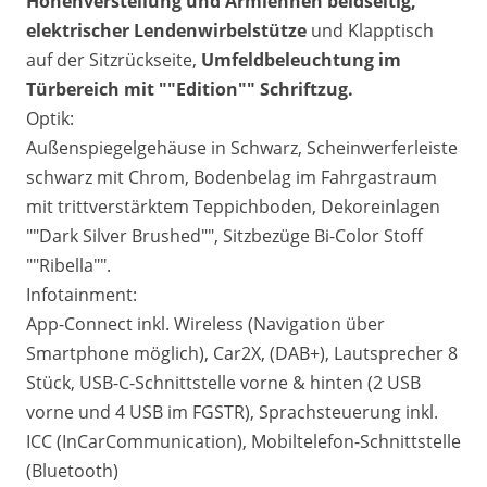
Höhenverstellung und Armlehnen beidseitig,
elektrischer Lendenwirbelstütze
und Klapptisch
auf der Sitzrückseite,
Umfeldbeleuchtung im
Türbereich mit ""Edition"" Schriftzug.
Optik:
Außenspiegelgehäuse in Schwarz, Scheinwerferleiste
schwarz mit Chrom, Bodenbelag im Fahrgastraum
mit trittverstärktem Teppichboden, Dekoreinlagen
""Dark Silver Brushed"", Sitzbezüge Bi-Color Stoff
""Ribella"".
Infotainment:
App-Connect inkl. Wireless (Navigation über
Smartphone möglich), Car2X, (DAB+), Lautsprecher 8
Stück, USB-C-Schnittstelle vorne & hinten (2 USB
vorne und 4 USB im FGSTR), Sprachsteuerung inkl.
ICC (InCarCommunication), Mobiltelefon-Schnittstelle
(Bluetooth)