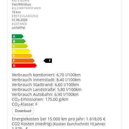
KATEGORIE
Van/Minibus
KILOMETERSTAND
10 km
ERSTZULASSUNG
01.06.2026
ZUSTAND
unfallfrei
Verbrauch kombiniert:
6,70 l/100km
Verbrauch Innenstadt:
8,40 l/100km
Verbrauch Stadtrand:
6,60 l/100km
Verbrauch Landstraße:
5,80 l/100km
Verbrauch Autobahn:
6,90 l/100km
CO
-Emissionen:
175,00 g/km
2
CO
-Klasse:
F
2
Download
Energiekosten bei 15.000 km pro Jahr:
1.618,05 €
CO2 Kosten (niedrig)
:
(Kosten Durchschnitt 10 Jahre)
1.575,- €