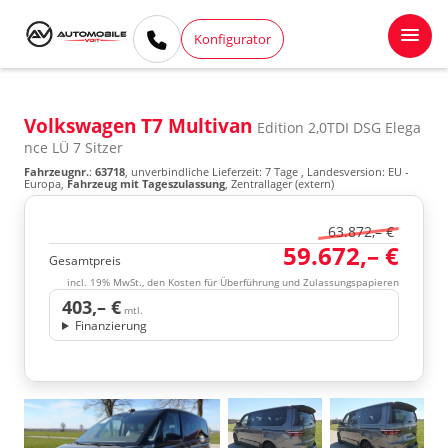
Konfigurator
Volkswagen T7 Multivan
Edition 2,0TDI DSG Elega
nce LÜ 7 Sitzer
Fahrzeugnr.
:
63718
, unverbindliche Lieferzeit:
7 Tage
, Landesversion: EU -
Europa,
Fahrzeug mit Tageszulassung
, Zentrallager (extern)
63.872,– €
59.672,– €
Gesamtpreis
incl. 19% MwSt., den Kosten für Überführung und Zulassungspapieren
403,– €
mtl.
Finanzierung