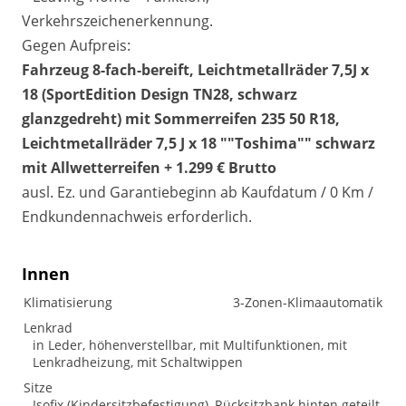
Verkehrszeichenerkennung.
Gegen Aufpreis:
Fahrzeug 8-fach-bereift, Leichtmetallräder 7,5J x
18 (SportEdition Design TN28, schwarz
glanzgedreht) mit Sommerreifen 235 50 R18,
Leichtmetallräder 7,5 J x 18 ""Toshima"" schwarz
mit Allwetterreifen + 1.299 € Brutto
ausl. Ez. und Garantiebeginn ab Kaufdatum / 0 Km /
Endkundennachweis erforderlich.
Innen
Klimatisierung
3-Zonen-Klimaautomatik
Lenkrad
in Leder, höhenverstellbar, mit Multifunktionen, mit
Lenkradheizung, mit Schaltwippen
Sitze
Isofix (Kindersitzbefestigung), Rücksitzbank hinten geteilt,