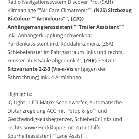
Radio Navigationssystem Discover Pro, (9AH)
Klimaanlage ""Air Care Climatronic"",
(N2S) Sitzbezug
Bi-Colour ""ArtVelours"", (Z2Q)
Anhängerrangierassistent ""Trailer Assistent""
inkl. Anhängerkupplung schwenkbar,
Parklenkassistent inkl. Rückfahrkamera, (Z8A)
Schiebefenster im Fahrgastraum links und rechts,
Fenster ab B-Säule abgedunkelt,
(ZBR)
7 Sitzer:
Sitzvariante 2-2-3 (Vis-a-Vis
entgegen der
Fahrrichtung) inkl. 4 Armlehnen.
Highlights:
IQ.Light - LED-Matrix-Scheinwerfer, Automatische
Distanzregelung ACC mit ""stop & go"" und
Geschwindigkeitsbegrenzer, Schiebetür links und
rechts sowie Heckklappe mit Zuziehhilfe,
Spurhalteassistent ""Lane Assist"",