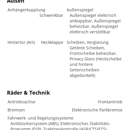
Außen
Anhängerkupplung
Außenspiegel
Schwenkbar
Außenspiegel elektrisch
anklappbar, Außenspiegel
beheizbar, Außenspiegel
elektrisch verstellbar
Hintertür (Art)
Heckklappe
Scheiben, Verglasung
Getönte Scheiben,
Frontscheibe beheizbar,
Privacy Glass (Heckscheibe
und hintere
Seitenscheiben
abgedunkelt)
Räder & Technik
Antriebsachse
Frontantrieb
Bremsen
Elektronische Parkbremse
Fahrwerk- und Regelungssysteme
Antiblockiersystem (ABS), Elektronisches Stabilitäts-
Programm (ESP), Traktionskontrolle (ASR/CTS/ETS)