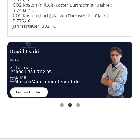
CO2 Kosten (mittel)
:
(Kosten Durchschnitt 10 Jahre)
3.740,62 €
CO2 Kosten (hoch)
:
(Kosten Durchschnitt 10 Jahre)
5.775,- €
Jahressteuer:
382,- €
David Csaki
T
Verkauf
Ver
Festnetz
0961 381 762 95
E-Mail
d.csaki@automobile-voit.de
Termin buchen