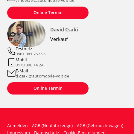
t.moestel@automobile-voit.de
Online Termin
David Csaki
Verkauf
Festnetz
0961 381 762 95
Mobil
0170 300 14 24
E-Mail
d.csaki@automobile-voit.de
Online Termin
Anmelden
AGB (Neufahrzeuge)
AGB (Gebrauchtwagen)
Impressum
Datenschutz
Cookie-Einstellungen