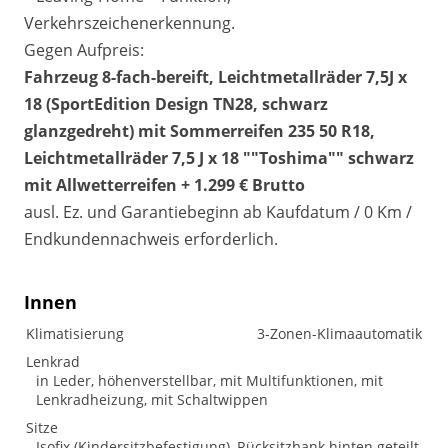
Verkehrszeichenerkennung.
Gegen Aufpreis:
Fahrzeug 8-fach-bereift, Leichtmetallräder 7,5J x
18 (SportEdition Design TN28, schwarz
glanzgedreht) mit Sommerreifen 235 50 R18,
Leichtmetallräder 7,5 J x 18 ""Toshima"" schwarz
mit Allwetterreifen + 1.299 € Brutto
ausl. Ez. und Garantiebeginn ab Kaufdatum / 0 Km /
Endkundennachweis erforderlich.
Innen
Klimatisierung
3-Zonen-Klimaautomatik
Lenkrad
in Leder, höhenverstellbar, mit Multifunktionen, mit
Lenkradheizung, mit Schaltwippen
Sitze
Isofix (Kindersitzbefestigung), Rücksitzbank hinten geteilt,