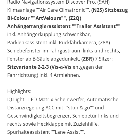
Radio Navigationssystem Discover Pro, (9AH)
Klimaanlage ""Air Care Climatronic"",
(N2S) Sitzbezug
Bi-Colour ""ArtVelours"", (Z2Q)
Anhängerrangierassistent ""Trailer Assistent""
inkl. Anhängerkupplung schwenkbar,
Parklenkassistent inkl. Rückfahrkamera, (Z8A)
Schiebefenster im Fahrgastraum links und rechts,
Fenster ab B-Säule abgedunkelt,
(ZBR)
7 Sitzer:
Sitzvariante 2-2-3 (Vis-a-Vis
entgegen der
Fahrrichtung) inkl. 4 Armlehnen.
Highlights:
IQ.Light - LED-Matrix-Scheinwerfer, Automatische
Distanzregelung ACC mit ""stop & go"" und
Geschwindigkeitsbegrenzer, Schiebetür links und
rechts sowie Heckklappe mit Zuziehhilfe,
Spurhalteassistent ""Lane Assist"",