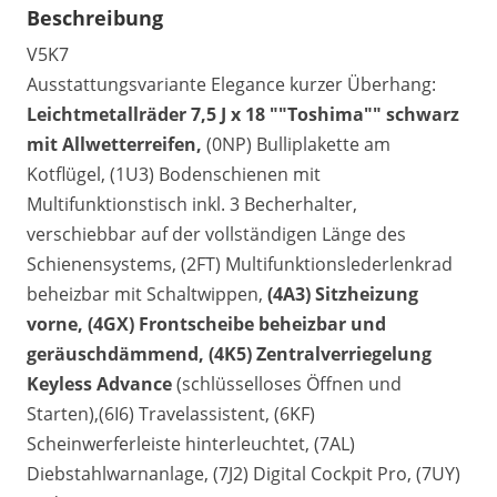
Beschreibung
V5K7
Ausstattungsvariante Elegance kurzer Überhang:
Leichtmetallräder 7,5 J x 18 ""Toshima"" schwarz
mit Allwetterreifen,
(0NP) Bulliplakette am
Kotflügel, (1U3) Bodenschienen mit
Multifunktionstisch inkl. 3 Becherhalter,
verschiebbar auf der vollständigen Länge des
Schienensystems, (2FT) Multifunktionslederlenkrad
beheizbar mit Schaltwippen,
(4A3) Sitzheizung
vorne,
(4GX) Frontscheibe beheizbar und
geräuschdämmend,
(4K5) Zentralverriegelung
Keyless Advance
(schlüsselloses Öffnen und
Starten),(6I6) Travelassistent, (6KF)
Scheinwerferleiste hinterleuchtet, (7AL)
Diebstahlwarnanlage, (7J2) Digital Cockpit Pro, (7UY)