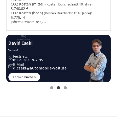
CO2 Kosten (mittel)
:
(Kosten Durchschnitt 10 Jahre)
3.740,62 €
CO2 Kosten (hoch)
:
(Kosten Durchschnitt 10 Jahre)
5.775,- €
Jahressteuer:
382,- €
David Csaki
T
Verkauf
Ver
Festnetz
0961 381 762 95
E-Mail
d.csaki@automobile-voit.de
Termin buchen