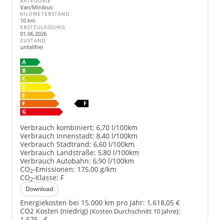
KATEGORIE
Van/Minibus
KILOMETERSTAND
10 km
ERSTZULASSUNG
01.06.2026
ZUSTAND
unfallfrei
Verbrauch kombiniert:
6,70 l/100km
Verbrauch Innenstadt:
8,40 l/100km
Verbrauch Stadtrand:
6,60 l/100km
Verbrauch Landstraße:
5,80 l/100km
Verbrauch Autobahn:
6,90 l/100km
CO
-Emissionen:
175,00 g/km
2
CO
-Klasse:
F
2
Download
Energiekosten bei 15.000 km pro Jahr:
1.618,05 €
CO2 Kosten (niedrig)
:
(Kosten Durchschnitt 10 Jahre)
1.575,- €