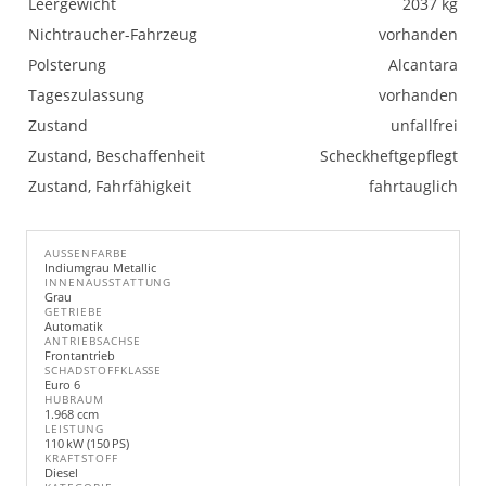
Leergewicht
2037 kg
Nichtraucher-Fahrzeug
vorhanden
Polsterung
Alcantara
Tageszulassung
vorhanden
Zustand
unfallfrei
Zustand, Beschaffenheit
Scheckheftgepflegt
Zustand, Fahrfähigkeit
fahrtauglich
AUSSENFARBE
Indiumgrau Metallic
INNENAUSSTATTUNG
Grau
GETRIEBE
Automatik
ANTRIEBSACHSE
Frontantrieb
SCHADSTOFFKLASSE
Euro 6
HUBRAUM
1.968 ccm
LEISTUNG
110 kW (150 PS)
KRAFTSTOFF
Diesel