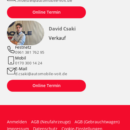
t.moestel@automobile-voit.de
Online Termin
David Csaki
Verkauf
Festnetz
0961 381 762 95
Mobil
0170 300 14 24
E-Mail
d.csaki@automobile-voit.de
Online Termin
Anmelden
AGB (Neufahrzeuge)
AGB (Gebrauchtwagen)
Impressum
Datenschutz
Cookie-Einstellungen