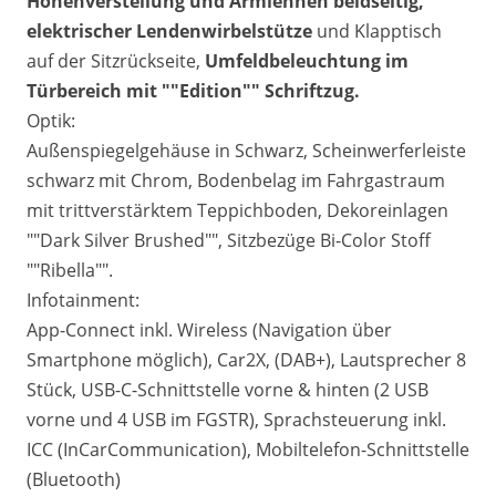
Höhenverstellung und Armlehnen beidseitig,
elektrischer Lendenwirbelstütze
und Klapptisch
auf der Sitzrückseite,
Umfeldbeleuchtung im
Türbereich mit ""Edition"" Schriftzug.
Optik:
Außenspiegelgehäuse in Schwarz, Scheinwerferleiste
schwarz mit Chrom, Bodenbelag im Fahrgastraum
mit trittverstärktem Teppichboden, Dekoreinlagen
""Dark Silver Brushed"", Sitzbezüge Bi-Color Stoff
""Ribella"".
Infotainment:
App-Connect inkl. Wireless (Navigation über
Smartphone möglich), Car2X, (DAB+), Lautsprecher 8
Stück, USB-C-Schnittstelle vorne & hinten (2 USB
vorne und 4 USB im FGSTR), Sprachsteuerung inkl.
ICC (InCarCommunication), Mobiltelefon-Schnittstelle
(Bluetooth)