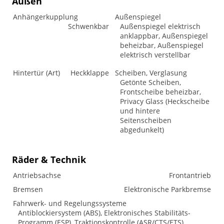
Außen
Anhängerkupplung
Außenspiegel
Schwenkbar
Außenspiegel elektrisch
anklappbar, Außenspiegel
beheizbar, Außenspiegel
elektrisch verstellbar
Hintertür (Art)
Heckklappe
Scheiben, Verglasung
Getönte Scheiben,
Frontscheibe beheizbar,
Privacy Glass (Heckscheibe
und hintere
Seitenscheiben
abgedunkelt)
Räder & Technik
Antriebsachse
Frontantrieb
Bremsen
Elektronische Parkbremse
Fahrwerk- und Regelungssysteme
Antiblockiersystem (ABS), Elektronisches Stabilitäts-
Programm (ESP), Traktionskontrolle (ASR/CTS/ETS)