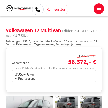
Konfigurator
Volkswagen T7 Multivan
Edition 2,0TDI DSG Elega
nce KÜ 7 Sitzer
Fahrzeugnr.
:
63710
, unverbindliche Lieferzeit:
7 Tage
, Landesversion: EU -
Europa,
Fahrzeug mit Tageszulassung
, Zentrallager (extern)
62.572,– €
58.372,– €
Gesamtpreis
incl. 19% MwSt., den Kosten für Überführung und Zulassungspapieren
395,– €
mtl.
Finanzierung