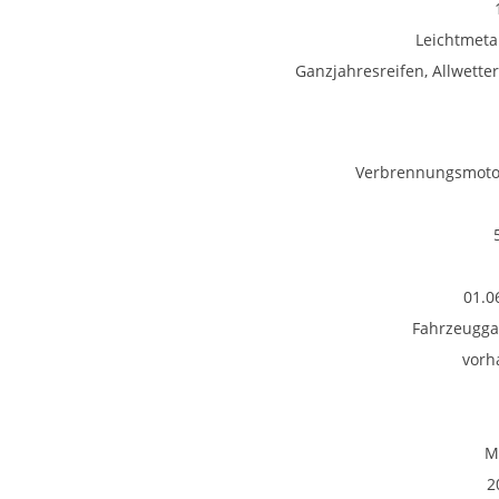
Leichtmetal
Ganzjahresreifen, Allwetter
Verbrennungsmotor
01.0
Fahrzeugga
vorh
M
2