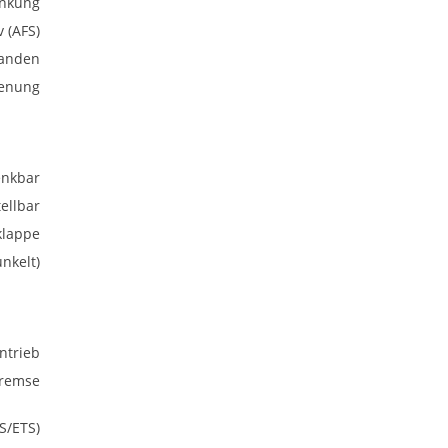
enkung
v (AFS)
anden
ienung
nkbar
ellbar
klappe
nkelt)
ntrieb
bremse
S/ETS)