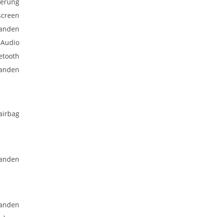
uerung
screen
anden
 Audio
etooth
anden
airbag
anden
anden