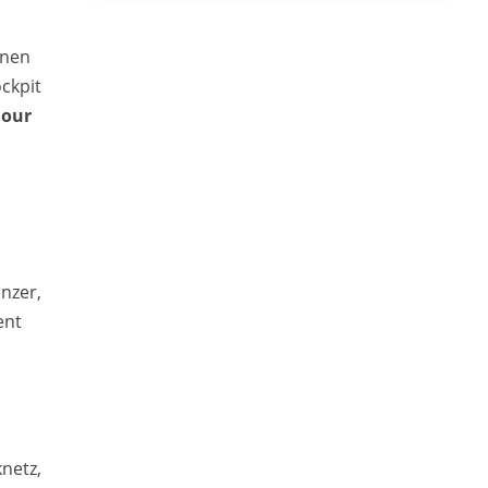
fnen
ockpit
lour
nzer,
ent
netz,