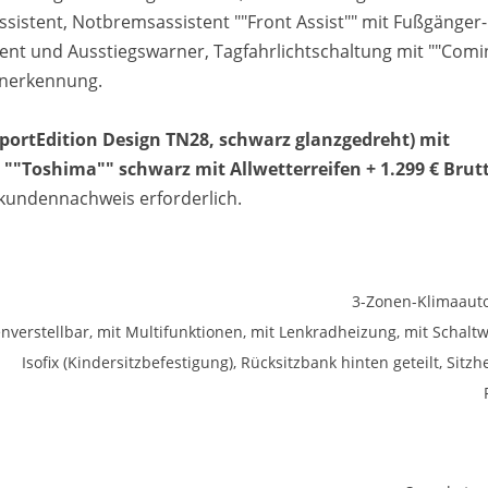
ssistent, Notbremsassistent ""Front Assist"" mit Fußgänger
ent und Ausstiegswarner, Tagfahrlichtschaltung mit ""Comi
enerkennung.
(SportEdition Design TN28, schwarz glanzgedreht) mit
8 ""Toshima"" schwarz mit Allwetterreifen + 1.299 € Brut
dkundennachweis erforderlich.
3-Zonen-Klimaaut
enverstellbar, mit Multifunktionen, mit Lenkradheizung, mit Schalt
Isofix (Kindersitzbefestigung), Rücksitzbank hinten geteilt, Sitz