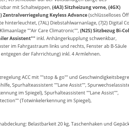
eizbar mit Schaltwippen,
(4A3) Sitzheizung vorne,
(4GX)
) Zentralverriegelung Keyless Advance
(schlüsselloses Öf
te hinterleuchtet, (7AL) Diebstahlwarnanlage, (7J2) Digital C
Klimaanlage ""Air Care Climatronic"",
(N2S) Sitzbezug Bi-Co
iler Assistent""
inkl. Anhängerkupplung schwenkbar,
nster im Fahrgastraum links und rechts, Fenster ab B-Säule
entgegen der Fahrrichtung) inkl. 4 Armlehnen.
nzregelung ACC mit ""stop & go"" und Geschwindigkeitsbegre
ilfe, Spurhalteassistent ""Lane Assist"", Spurwechselassist
rkennung im Spiegel), Spurhalteassistent ""Lane Assist"",
etection"" (Totwinkelerkennung im Spiegel),
abdeckung: Belastbarkeit 20 kg, Taschenhaken und Gepäck