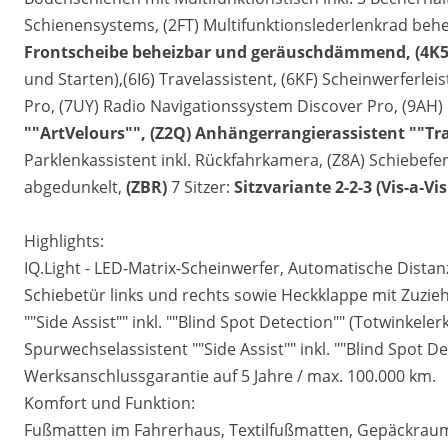
Schienensystems, (2FT) Multifunktionslederlenkrad beh
Frontscheibe beheizbar und geräuschdämmend,
(4K5
und Starten),(6I6) Travelassistent, (6KF) Scheinwerferleis
Pro, (7UY) Radio Navigationssystem Discover Pro, (9AH) 
""ArtVelours"", (Z2Q) Anhängerrangierassistent ""Tra
Parklenkassistent inkl. Rückfahrkamera, (Z8A) Schiebefe
abgedunkelt,
(ZBR)
7 Sitzer:
Sitzvariante 2-2-3 (Vis-a-Vis
Highlights:
IQ.Light - LED-Matrix-Scheinwerfer, Automatische Dista
Schiebetür links und rechts sowie Heckklappe mit Zuziehh
""Side Assist"" inkl. ""Blind Spot Detection"" (Totwinkele
Spurwechselassistent ""Side Assist"" inkl. ""Blind Spot D
Werksanschlussgarantie auf 5 Jahre / max. 100.000 km.
Komfort und Funktion:
Fußmatten im Fahrerhaus, Textilfußmatten, Gepäckraum