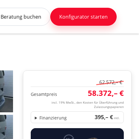
Beratung buchen
Konfigurator starten
62.572,– €
58.372,– €
Gesamtpreis
incl. 19% MwSt., den Kosten für Überführung und
Zulassungspapieren
395,– €
Finanzierung
mtl.