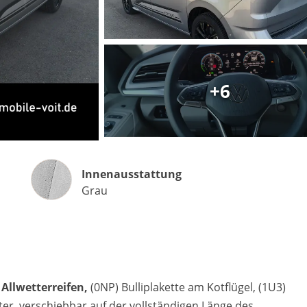
Matthias Voit
Geschäftsführung / Inhaber
+6
Festnetz
0961 381 762
E-Mail
m.voit@automobile-v
Innenausstattung
Innenausstattung
Termin buchen
Grau
Allwetterreifen,
(0NP) Bulliplakette am Kotflügel, (1U3)
ter, verschiebbar auf der vollständigen Länge des