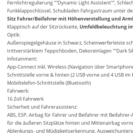
Fernlichtregulierung ""Dynamic Light Assistent"", Schle
Funkklappschlüssel, Schubladen Fahrgastraum unter den 
Sitz
Fahrer/Beifahrer mit Höhenverstellung und Arml
Klapptisch auf der Sitzrückseite,
Umfeldbeleuchtung im 
Optik:
Außenspiegelgehäuse in Schwarz, Scheinwerferleiste s
trittverstärktem Teppichboden, Dekoreinlagen ""Dark Silve
Infotainment:
App-Connect inkl. Wireless (Navigation über Smartphone
Schnittstelle vorne & hinten (2 USB vorne und 4 USB im
Mobiltelefon-Schnittstelle (Bluetooth)
Fahrwerk:
16 Zoll Fahrwerk
Sicherheit und Fahrerassistenz:
ABS, ESP, Airbag für Fahrer und Beifahrer mit Beifahrer
für die äußeren Sitzplätze hinten und Mittenairbag vorne
Ablenkungs- und Müdigkeitserkennung, Ausweichunterst