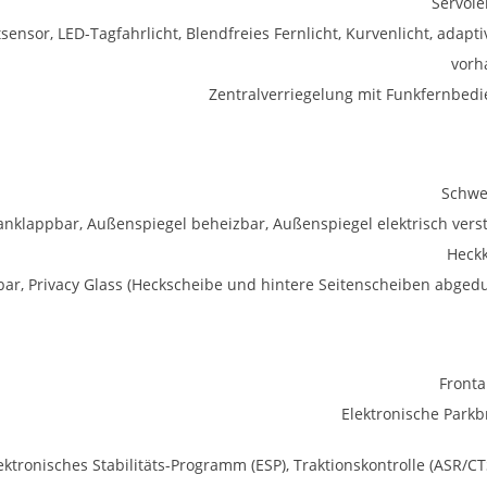
Servol
tsensor, LED-Tagfahrlicht, Blendfreies Fernlicht, Kurvenlicht, adapti
vorh
Zentralverriegelung mit Funkfernbed
Schwe
anklappbar, Außenspiegel beheizbar, Außenspiegel elektrisch verst
Heck
ar, Privacy Glass (Heckscheibe und hintere Seitenscheiben abgedu
Fronta
Elektronische Park
ektronisches Stabilitäts-Programm (ESP), Traktionskontrolle (ASR/CT