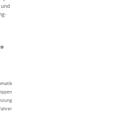
- und
ng-
to
omatik
wippen
heizung
Fahrer