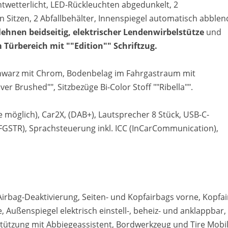
chtwetterlicht, LED-Rückleuchten abgedunkelt, 2
Sitzen, 2 Abfallbehälter, Innenspiegel automatisch abblen
ehnen beidseitig,
elektrischer Lendenwirbelstütze
und
Türbereich mit ""Edition"" Schriftzug.
chwarz mit Chrom, Bodenbelag im Fahrgastraum mit
r Brushed"", Sitzbezüge Bi-Color Stoff ""Ribella"".
 möglich), Car2X, (DAB+), Lautsprecher 8 Stück, USB-C-
 FGSTR), Sprachsteuerung inkl. ICC (InCarCommunication),
-Airbag-Deaktivierung, Seiten- und Kopfairbags vorne, Kopfa
, Außenspiegel elektrisch einstell-, beheiz- und anklappbar,
ützung mit Abbiegeassistent, Bordwerkzeug und Tire Mobil