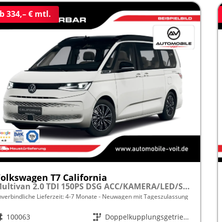
b 334,– € mtl.
olkswagen T7 California
Multivan 2.0 TDI 150PS DSG ACC/KAMERA/LED/SMARTLINK/SCHLAFDACH frei konfigurierbar!
nverbindliche Lieferzeit: 4-7 Monate
Neuwagen mit Tageszulassung
rzeugnr.
100063
Getriebe
Doppelkupplungsgetriebe (DSG)