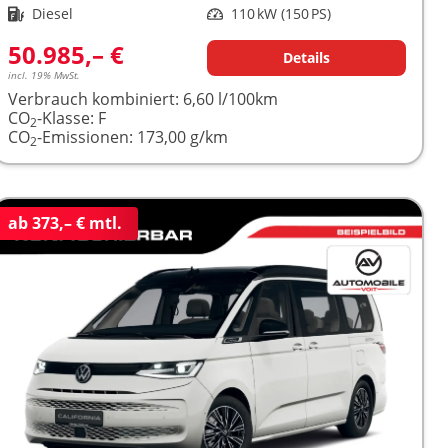
Kraftstoff
Diesel
Leistung
110 kW (150 PS)
50.985,– €
Details
incl. 19% MwSt.
Verbrauch kombiniert:
6,60 l/100km
CO
-Klasse:
F
2
CO
-Emissionen:
173,00 g/km
2
ab 373,– € mtl.