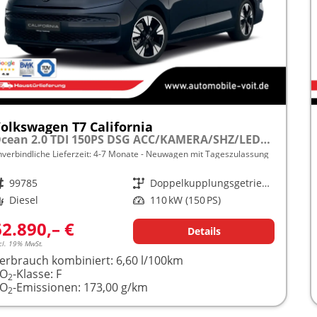
olkswagen T7 California
Ocean 2.0 TDI 150PS DSG ACC/KAMERA/SHZ/LED/3Z.KLIMA frei konfigurierbar!
nverbindliche Lieferzeit: 4-7 Monate
Neuwagen mit Tageszulassung
rzeugnr.
99785
Getriebe
Doppelkupplungsgetriebe (DSG)
raftstoff
Diesel
Leistung
110 kW (150 PS)
62.890,– €
Details
cl. 19% MwSt.
erbrauch kombiniert:
6,60 l/100km
CO
-Klasse:
F
2
CO
-Emissionen:
173,00 g/km
2