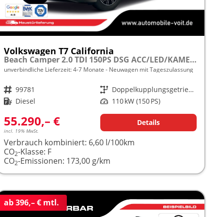
Volkswagen T7 California
Beach Camper 2.0 TDI 150PS DSG ACC/LED/KAMERA frei konfigurierbar!
unverbindliche Lieferzeit: 4-7 Monate
Neuwagen mit Tageszulassung
Fahrzeugnr.
99781
Getriebe
Doppelkupplungsgetriebe (DSG)
Kraftstoff
Diesel
Leistung
110 kW (150 PS)
55.290,– €
Details
incl. 19% MwSt.
Verbrauch kombiniert:
6,60 l/100km
CO
-Klasse:
F
2
CO
-Emissionen:
173,00 g/km
2
ab 396,– € mtl.