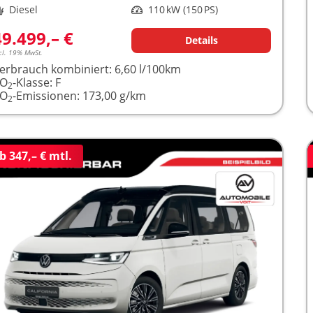
raftstoff
Diesel
Leistung
110 kW (150 PS)
49.499,– €
Details
cl. 19% MwSt.
erbrauch kombiniert:
6,60 l/100km
CO
-Klasse:
F
2
CO
-Emissionen:
173,00 g/km
2
b 347,– € mtl.