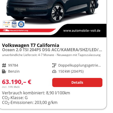
Volkswagen T7 California
Ocean 2.0 TSI 204PS DSG ACC/KAMERA/SHZ/LED/3Z.KLIMA frei konfigurierbar!
unverbindliche Lieferzeit: 4-7 Monate
Neuwagen mit Tageszulassung
Fahrzeugnr.
99784
Getriebe
Doppelkupplungsgetriebe (DSG)
Kraftstoff
Benzin
Leistung
150 kW (204 PS)
63.190,– €
Details
incl. 19% MwSt.
Verbrauch kombiniert:
8,90 l/100km
CO
-Klasse:
G
2
CO
-Emissionen:
203,00 g/km
2