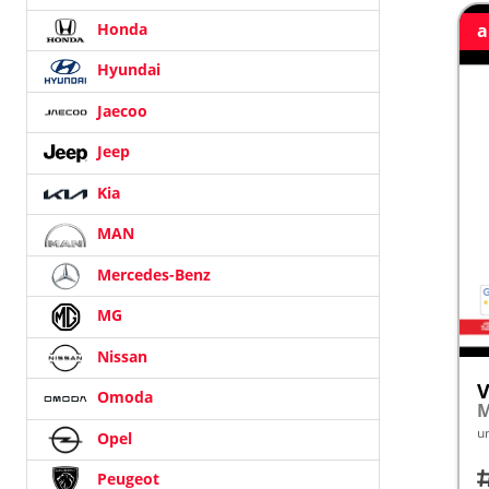
Honda
a
Hyundai
Jaecoo
Jeep
Kia
MAN
Mercedes-Benz
MG
Nissan
V
Omoda
u
Opel
Fah
Peugeot