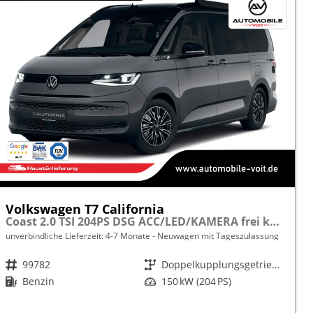
Volkswagen T7 California
Coast 2.0 TSI 204PS DSG ACC/LED/KAMERA frei konfigurierbar!
unverbindliche Lieferzeit: 4-7 Monate
Neuwagen mit Tageszulassung
Fahrzeugnr.
99782
Getriebe
Doppelkupplungsgetriebe (DSG)
Kraftstoff
Benzin
Leistung
150 kW (204 PS)