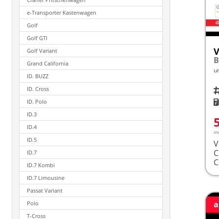
e-Transporter Kastenwagen
Golf
Golf GTI
V
Golf Variant
Grand California
u
ID. BUZZ
ID. Cross
Fah
K
ID. Polo
ID.3
ID.4
in
ID.5
V
ID.7
ID.7 Kombi
ID.7 Limousine
Passat Variant
a
Polo
T-Cross