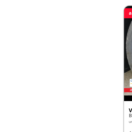
a
V
B
u