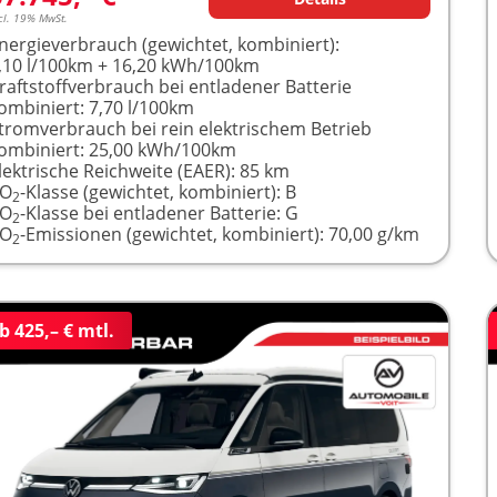
cl. 19% MwSt.
nergieverbrauch (gewichtet, kombiniert):
,10 l/100km + 16,20 kWh/100km
raftstoffverbrauch bei entladener Batterie
ombiniert:
7,70 l/100km
tromverbrauch bei rein elektrischem Betrieb
ombiniert:
25,00 kWh/100km
lektrische Reichweite (EAER):
85 km
CO
-Klasse (gewichtet, kombiniert):
B
2
CO
-Klasse bei entladener Batterie:
G
2
CO
-Emissionen (gewichtet, kombiniert):
70,00 g/km
2
b 425,– € mtl.