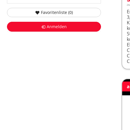
in
E
Favoritenliste (
0
)
3
K
Anmelden
k
S
k
E
a