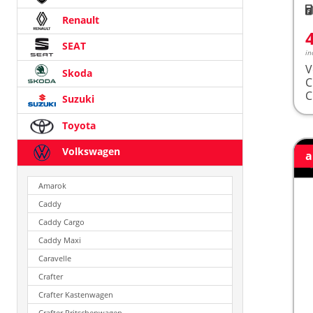
K
Renault
SEAT
in
V
Skoda
Suzuki
Toyota
Volkswagen
a
Amarok
Caddy
Caddy Cargo
Caddy Maxi
Caravelle
Crafter
Crafter Kastenwagen
Crafter Pritschenwagen