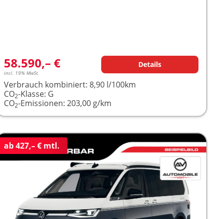
58.590,– €
Details
incl. 19% MwSt.
Verbrauch kombiniert:
8,90 l/100km
CO
-Klasse:
G
2
CO
-Emissionen:
203,00 g/km
2
ab 427,– € mtl.