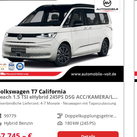
olkswagen T7 California
Beach 1.5 TSI eHybrid 245PS DSG ACC/KAMERA/LED frei konfigurierbar!
nverbindliche Lieferzeit: 4-7 Monate
Neuwagen mit Tageszulassung
rzeugnr.
99779
Getriebe
Doppelkupplungsgetriebe (DSG)
raftstoff
Hybrid Benzin
Leistung
180 kW (245 PS)
57.745,– €
Details