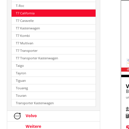
T-Roc
T7 California
T7 Caravelle
T7 Kastenwagen
T7 Kombi
T7 Multivan
T7 Transporter
T7 Transporter Kastenwagen
Taigo
Tayron
Tiguan
V
Touareg
Touran
u
Transporter Kastenwagen
Fah
Volvo
K
Weitere