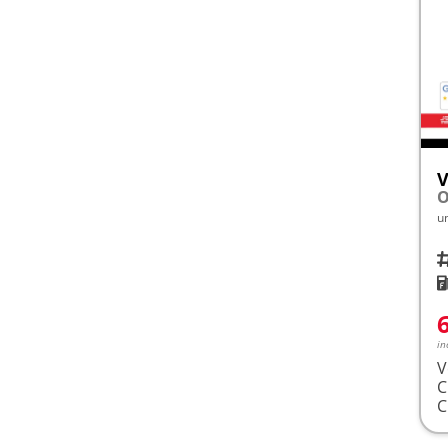
V
u
Fah
K
in
V