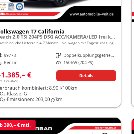
olkswagen T7 California
Beach 2.0 TSI 204PS DSG ACC/KAMERA/LED frei konfigurierbar!
nverbindliche Lieferzeit: 4-7 Monate
Neuwagen mit Tageszulassung
rzeugnr.
99778
Getriebe
Doppelkupplungsgetriebe (DSG)
raftstoff
Benzin
Leistung
150 kW (204 PS)
51.385,– €
Details
cl. 19% MwSt.
erbrauch kombiniert:
8,90 l/100km
CO
-Klasse:
G
2
CO
-Emissionen:
203,00 g/km
2
b 390,– € mtl.