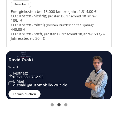
Download
Energiekosten bei 15.000 km pro Jahr:
1.314,00 €
CO2 Kosten (niedrig)
:
(Kosten Durchschnitt 10 Jahre)
189,- €
CO2 Kosten (mittel)
:
(Kosten Durchschnitt 10 Jahre)
448,88 €
CO2 Kosten (hoch)
:
693,- €
(Kosten Durchschnitt 10 Jahre)
Jahressteuer:
30,- €
David Csaki
T
Verkauf
Ver
Festnetz
0961 381 762 95
E-Mail
d.csaki@automobile-voit.de
Termin buchen