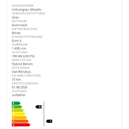
AUSSENFARBE
Indiumgrau Metallic
INNENAUSSTATTUNG
Grau
GETRIEBE
Automatik
ANTRIEBSACHSE
Allrad
SCHADSTOFFKLASSE
Euro 6
HUBRAUM
1.498 ccm
LEISTUNG
180 kW (245 PS)
KRAFTSTOFF
Hybrid Benzin
KATEGORIE
Van/Minibus
KILOMETERSTAND
10 km
ERSTZULASSUNG
01.08.2026
ZUSTAND
unfallfrei