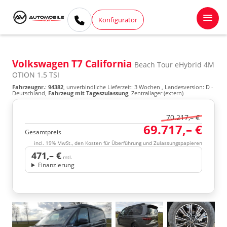
Konfigurator
Volkswagen T7 California
Beach Tour eHybrid 4M
OTION 1.5 TSI
Fahrzeugnr.
:
94382
, unverbindliche Lieferzeit:
3 Wochen
, Landesversion: D -
Deutschland,
Fahrzeug mit Tageszulassung
, Zentrallager (extern)
70.217,– €
69.717,– €
Gesamtpreis
incl. 19% MwSt., den Kosten für Überführung und Zulassungspapieren
471,– €
mtl.
Finanzierung