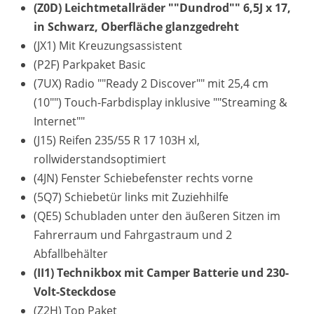
(Z0D) Leichtmetallräder ""Dundrod"" 6,5J x 17,
in Schwarz, Oberfläche glanzgedreht
(JX1) Mit Kreuzungsassistent
(P2F) Parkpaket Basic
(7UX) Radio ""Ready 2 Discover"" mit 25,4 cm
(10"") Touch-Farbdisplay inklusive ""Streaming &
Internet""
(J15) Reifen 235/55 R 17 103H xl,
rollwiderstandsoptimiert
(4JN) Fenster Schiebefenster rechts vorne
(5Q7) Schiebetür links mit Zuziehhilfe
(QE5) Schubladen unter den äußeren Sitzen im
Fahrerraum und Fahrgastraum und 2
Abfallbehälter
(II1) Technikbox mit Camper Batterie und 230-
Volt-Steckdose
(Z2H) Top Paket