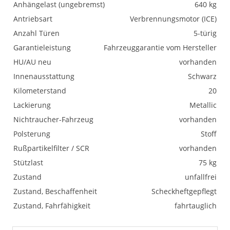
Anhängelast (ungebremst)
640 kg
Antriebsart
Verbrennungsmotor (ICE)
Anzahl Türen
5-türig
Garantieleistung
Fahrzeuggarantie vom Hersteller
HU/AU neu
vorhanden
Innenausstattung
Schwarz
Kilometerstand
20
Lackierung
Metallic
Nichtraucher-Fahrzeug
vorhanden
Polsterung
Stoff
Rußpartikelfilter / SCR
vorhanden
Stützlast
75 kg
Zustand
unfallfrei
Zustand, Beschaffenheit
Scheckheftgepflegt
Zustand, Fahrfähigkeit
fahrtauglich