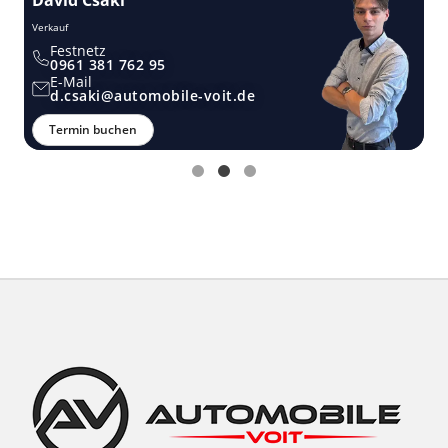
Verkauf
Ver
Festnetz
0961 381 762 95
E-Mail
d.csaki@automobile-voit.de
Termin buchen