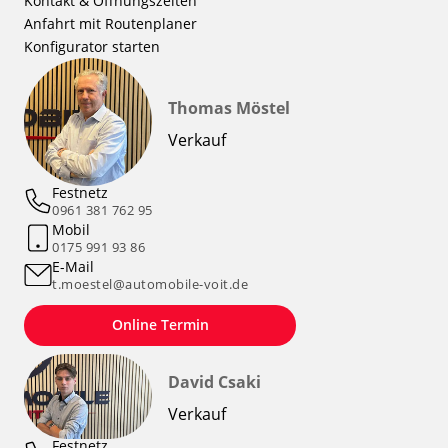
Kontakt & Öffnungszeiten
Anfahrt mit Routenplaner
Konfigurator starten
Thomas Möstel
Verkauf
Festnetz
0961 381 762 95
Mobil
0175 991 93 86
E-Mail
t.moestel@automobile-voit.de
Online Termin
David Csaki
Verkauf
Festnetz