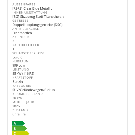
AUSSENFARBE
[R9R9] Clear Blue Metallic
INNENAUSSTATTUNG
[BG] Sitzbezug Stoff Titanschwarz
GETRIEBE
Doppelkupplungsgetriebe (DSG)
ANTRIEBSACHSE
Frontantrieb
ZYLINDER
3
PARTIKELFILTER
1
SCHADSTOFFKLASSE
Euro 6
HUBRAUM
999 ccm
LEISTUNG
85 kW (116 PS)
KRAFTSTOFF
Benzin
KATEGORIE
SUV/Geländewagen/Pickup
KILOMETERSTAND
20 km
MODELLJAHR
2026
ZUSTAND
unfallfrei