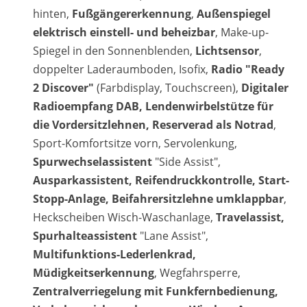
hinten,
Fußgängererkennung
,
Außenspiegel
elektrisch einstell- und beheizbar
, Make-up-
Spiegel in den Sonnenblenden,
Lichtsensor
,
doppelter Laderaumboden, Isofix,
Radio "Ready
2 Discover"
(Farbdisplay, Touchscreen),
Digitaler
Radioempfang DAB, Lendenwirbelstütze für
die Vordersitzlehnen, Reserverad als Notrad
,
Sport-Komfortsitze vorn, Servolenkung,
Spurwechselassistent
"Side Assist",
Ausparkassistent, Reifendruckkontrolle, Start-
Stopp-Anlage, Beifahrersitzlehne umklappbar
,
Heckscheiben Wisch-Waschanlage,
Travelassist,
Spurhalteassistent
"Lane Assist",
Multifunktions-Lederlenkrad,
Müdigkeitserkennung
, Wegfahrsperre,
Zentralverriegelung mit Funkfernbedienung,