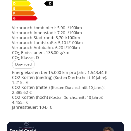
Verbrauch kombiniert:
5,90 l/100km
Verbrauch Innenstadt:
7,20 l/100km
Verbrauch Stadtrand:
5,70 l/100km
Verbrauch Landstraße:
5,10 l/100km
Verbrauch Autobahn:
6,20 l/100km
CO
-Emissionen:
135,00 g/km
2
CO
-Klasse:
D
2
Download
Energiekosten bei 15.000 km pro Jahr:
1.543,44 €
CO2 Kosten (niedrig)
:
(Kosten Durchschnitt 10 Jahre)
1.215,- €
CO2 Kosten (mittel)
:
(Kosten Durchschnitt 10 Jahre)
2.885,62 €
CO2 Kosten (hoch)
:
(Kosten Durchschnitt 10 Jahre)
4.455,- €
Jahressteuer:
104,- €
David Csaki
T