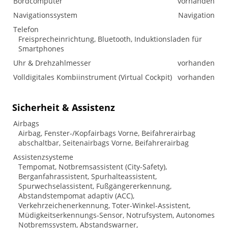
Bordcomputer
vorhanden
Navigationssystem
Navigation
Telefon
Freisprecheinrichtung, Bluetooth, Induktionsladen für
Smartphones
Uhr & Drehzahlmesser
vorhanden
Volldigitales Kombiinstrument (Virtual Cockpit)
vorhanden
Sicherheit & Assistenz
Airbags
Airbag, Fenster-/Kopfairbags Vorne, Beifahrerairbag
abschaltbar, Seitenairbags Vorne, Beifahrerairbag
Assistenzsysteme
Tempomat, Notbremsassistent (City-Safety),
Berganfahrassistent, Spurhalteassistent,
Spurwechselassistent, Fußgängererkennung,
Abstandstempomat adaptiv (ACC),
Verkehrzeichenerkennung, Toter-Winkel-Assistent,
Müdigkeitserkennungs-Sensor, Notrufsystem, Autonomes
Notbremssystem, Abstandswarner,