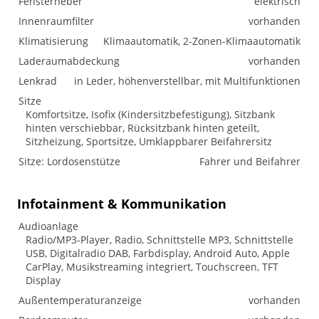
Fensterheber
elektrisch
Innenraumfilter
vorhanden
Klimatisierung
Klimaautomatik, 2-Zonen-Klimaautomatik
Laderaumabdeckung
vorhanden
Lenkrad
in Leder, höhenverstellbar, mit Multifunktionen
Sitze
Komfortsitze, Isofix (Kindersitzbefestigung), Sitzbank
hinten verschiebbar, Rücksitzbank hinten geteilt,
Sitzheizung, Sportsitze, Umklappbarer Beifahrersitz
Sitze: Lordosenstütze
Fahrer und Beifahrer
Infotainment & Kommunikation
Audioanlage
Radio/MP3-Player, Radio, Schnittstelle MP3, Schnittstelle
USB, Digitalradio DAB, Farbdisplay, Android Auto, Apple
CarPlay, Musikstreaming integriert, Touchscreen, TFT
Display
Außentemperaturanzeige
vorhanden