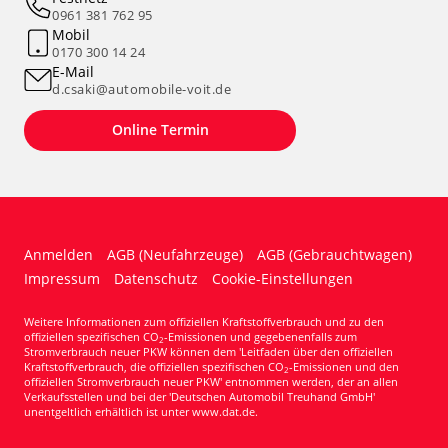
0961 381 762 95
Mobil
0170 300 14 24
E-Mail
d.csaki@automobile-voit.de
Online Termin
Anmelden
AGB (Neufahrzeuge)
AGB (Gebrauchtwagen)
Impressum
Datenschutz
Cookie-Einstellungen
Weitere Informationen zum offiziellen Kraftstoffverbrauch und zu den
offiziellen spezifischen CO
-Emissionen und gegebenenfalls zum
2
Stromverbrauch neuer PKW können dem 'Leitfaden über den offiziellen
Kraftstoffverbrauch, die offiziellen spezifischen CO
-Emissionen und den
2
offiziellen Stromverbrauch neuer PKW' entnommen werden, der an allen
Verkaufsstellen und bei der 'Deutschen Automobil Treuhand GmbH'
unentgeltlich erhältlich ist unter www.dat.de.