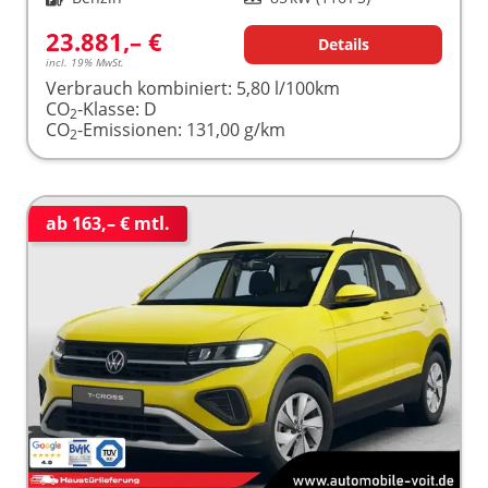
23.881,– €
Details
incl. 19% MwSt.
Verbrauch kombiniert:
5,80 l/100km
CO
-Klasse:
D
2
CO
-Emissionen:
131,00 g/km
2
ab 163,– € mtl.