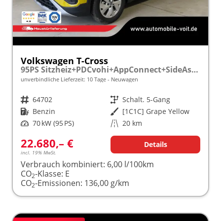
Volkswagen T-Cross
95PS Sitzheiz+PDCvohi+AppConnect+SideAssist+TravelAssist+ACC+Klima
unverbindliche Lieferzeit:
10 Tage
Neuwagen
Fahrzeugnr.
64702
Getriebe
Schalt. 5-Gang
Kraftstoff
Benzin
Außenfarbe
[1C1C] Grape Yellow
Leistung
70 kW (95 PS)
Kilometerstand
20 km
22.680,– €
Details
incl. 19% MwSt.
Verbrauch kombiniert:
6,00 l/100km
CO
-Klasse:
E
2
CO
-Emissionen:
136,00 g/km
2