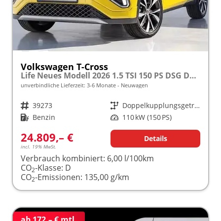
Volkswagen T-Cross
Life Neues Modell 2026 1.5 TSI 150 PS DSG DSG/AUTOMATIK, 16" Alu, Parksensoren vo/hi, LED-Scheinwerfer, Radio Composition 8", App-Connect, Klima, M-Lederlenkrad, Digitales Cockpit, Müdigkeitserkennung, Dachreling, Lane Assist, Armlehne vorn
unverbindliche Lieferzeit: 3-6 Monate
Neuwagen
Fahrzeugnr.
39273
Getriebe
Doppelkupplungsgetriebe (DSG)
Kraftstoff
Benzin
Leistung
110 kW (150 PS)
24.809,– €
Details
incl. 19% MwSt.
Verbrauch kombiniert:
6,00 l/100km
CO
-Klasse:
D
2
CO
-Emissionen:
135,00 g/km
2
ab 172,– € mtl.