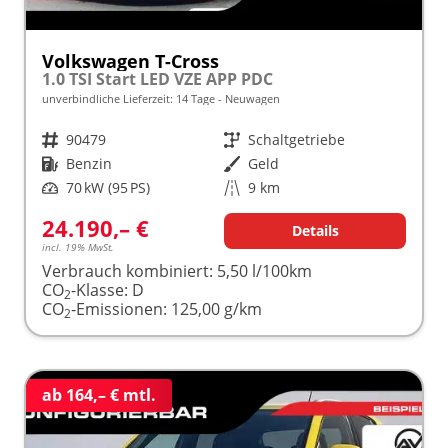
Volkswagen T-Cross
1.0 TSI Start LED VZE APP PDC
unverbindliche Lieferzeit:
14 Tage
Neuwagen
Fahrzeugnr.
90479
Getriebe
Schaltgetriebe
Kraftstoff
Benzin
Außenfarbe
Geld
Leistung
70 kW (95 PS)
Kilometerstand
9 km
24.190,– €
Details
incl. 19% MwSt.
Verbrauch kombiniert:
5,50 l/100km
CO
-Klasse:
D
2
CO
-Emissionen:
125,00 g/km
2
ab 164,– € mtl.