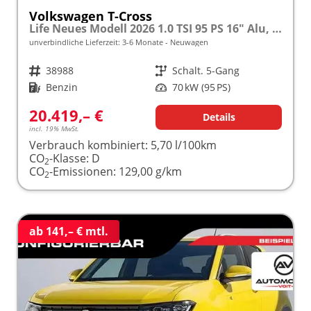
Volkswagen T-Cross
Life Neues Modell 2026 1.0 TSI 95 PS 16" Alu, Parksensoren vo/hi, LED-Scheinwerfer, Radio Composition 8", App-Connect, Klima, M-Lederlenkrad, Digitales Cockpit, Müdigkeitserkennung, Dachreling, Lane Assist, Armlehne vorn
unverbindliche Lieferzeit: 3-6 Monate
Neuwagen
Fahrzeugnr.
38988
Getriebe
Schalt. 5-Gang
Kraftstoff
Benzin
Leistung
70 kW (95 PS)
20.419,– €
Details
incl. 19% MwSt.
Verbrauch kombiniert:
5,70 l/100km
CO
-Klasse:
D
2
CO
-Emissionen:
129,00 g/km
2
ab 141,– € mtl.