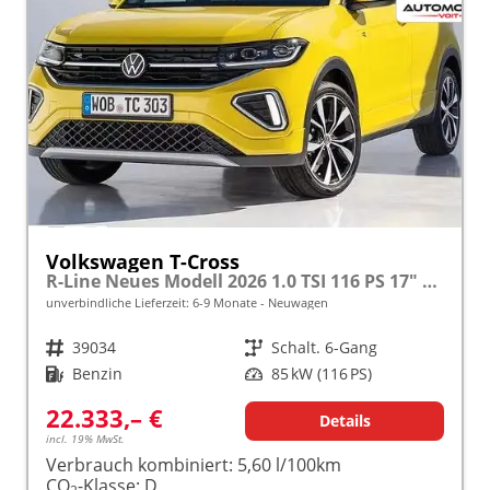
Volkswagen T-Cross
R-Line Neues Modell 2026 1.0 TSI 116 PS 17" Alu, LED-Scheinwerfer, Adaptiver Tempomat ACC, Parksensoren vo/hi, Radio "Ready2Discover", Wireless App-Connect, Klima, M-Lederlenkrad, Digitales Cockpit, Müdigkeitserkennung, Stoßfänger im R-Design
unverbindliche Lieferzeit: 6-9 Monate
Neuwagen
Fahrzeugnr.
39034
Getriebe
Schalt. 6-Gang
Kraftstoff
Benzin
Leistung
85 kW (116 PS)
22.333,– €
Details
incl. 19% MwSt.
Verbrauch kombiniert:
5,60 l/100km
CO
-Klasse:
D