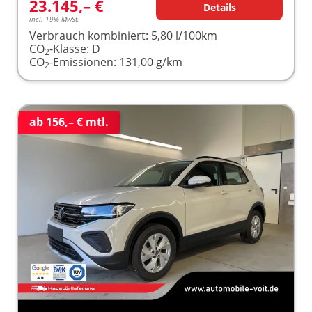
23.145,– €
Details
incl. 19% MwSt.
Verbrauch kombiniert:
5,80 l/100km
CO
-Klasse:
D
2
CO
-Emissionen:
131,00 g/km
2
ab 156,– € mtl.