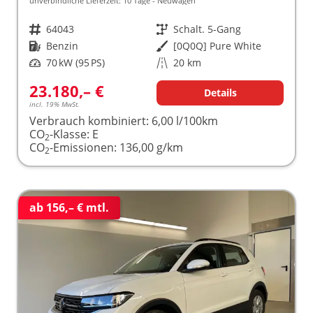
unverbindliche Lieferzeit:
10 Tage
Neuwagen
Fahrzeugnr.
64043
Getriebe
Schalt. 5-Gang
Kraftstoff
Benzin
Außenfarbe
[0Q0Q] Pure White
Leistung
70 kW (95 PS)
Kilometerstand
20 km
23.180,– €
Details
incl. 19% MwSt.
Verbrauch kombiniert:
6,00 l/100km
CO
-Klasse:
E
2
CO
-Emissionen:
136,00 g/km
2
ab 156,– € mtl.