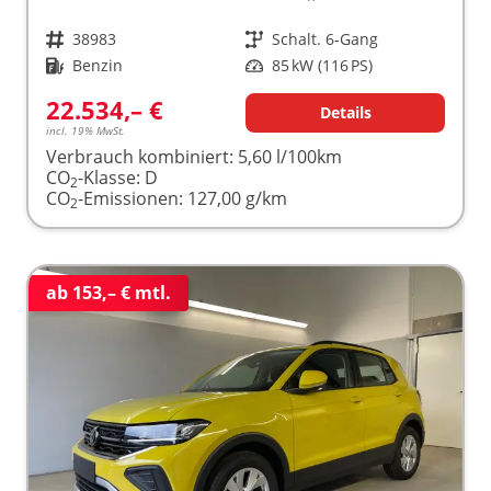
Fahrzeugnr.
38983
Getriebe
Schalt. 6-Gang
Kraftstoff
Benzin
Leistung
85 kW (116 PS)
22.534,– €
Details
incl. 19% MwSt.
Verbrauch kombiniert:
5,60 l/100km
CO
-Klasse:
D
2
CO
-Emissionen:
127,00 g/km
2
ab 153,– € mtl.