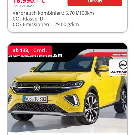
Details
incl. 19% MwSt.
Verbrauch kombiniert:
5,70 l/100km
CO
-Klasse:
D
2
CO
-Emissionen:
129,00 g/km
2
ab 138,– € mtl.