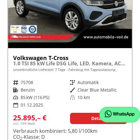
Volkswagen T-Cross
1.0 TSI 85 kW Life DSG Life, LED, Kamera, ACC, Side, Winter, 17-Zoll, 3-J. Garantie
unverbindliche Lieferzeit:
7 Tage
Fahrzeug mit Tageszulassung
Fahrzeugnr.
75708
Getriebe
Automatik
Kraftstoff
Benzin
Außenfarbe
Clear Blue Metallic
Leistung
85 kW (116 PS)
Kilometerstand
10 km
01.12.2025
25.895,– €
Details
incl. 19% MwSt.
Verbrauch kombiniert:
5,80 l/100km
CO
-Klasse:
D
2