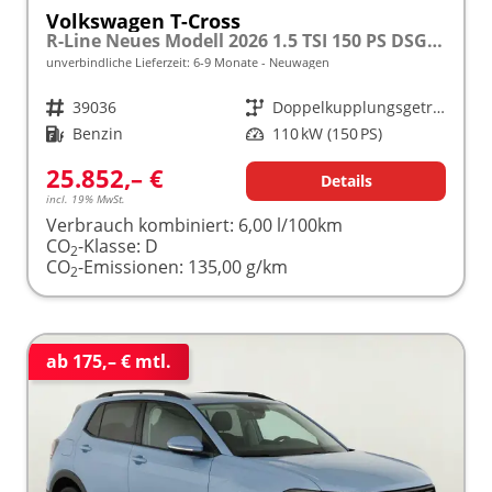
Volkswagen T-Cross
R-Line Neues Modell 2026 1.5 TSI 150 PS DSG 17" Alu, LED-Scheinwerfer, Adaptiver Tempomat ACC, Parksensoren vo/hi, Radio "Ready2Discover", Wireless App-Connect, Klima, M-Lederlenkrad, Digitales Cockpit, Müdigkeitserkennung, Stoßfänger im R-Design
unverbindliche Lieferzeit: 6-9 Monate
Neuwagen
Fahrzeugnr.
39036
Getriebe
Doppelkupplungsgetriebe (DSG)
Kraftstoff
Benzin
Leistung
110 kW (150 PS)
25.852,– €
Details
incl. 19% MwSt.
Verbrauch kombiniert:
6,00 l/100km
CO
-Klasse:
D
2
CO
-Emissionen:
135,00 g/km
2
ab 175,– € mtl.