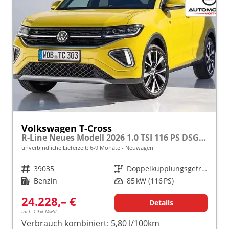
Volkswagen T-Cross
R-Line Neues Modell 2026 1.0 TSI 116 PS DSG 17" Alu, LED-Scheinwerfer, Adaptiver Tempomat ACC, Parksensoren vo/hi, Radio "Ready2Discover", Wireless App-Connect, Klima, M-Lederlenkrad, Digitales Cockpit, Müdigkeitserkennung, Stoßfänger im R-Design
unverbindliche Lieferzeit: 6-9 Monate
Neuwagen
Fahrzeugnr.
39035
Getriebe
Doppelkupplungsgetriebe (DSG)
Kraftstoff
Benzin
Leistung
85 kW (116 PS)
24.228,– €
Details
incl. 19% MwSt.
Verbrauch kombiniert:
5,80 l/100km