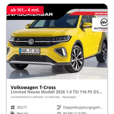
ab 161,– € mtl.
Volkswagen T-Cross
Limited Neues Modell 2026 1.0 TSI 116 PS DSG 17" Kamera, Alu, Parksensoren vo/hi, LED-Scheinwerfer, Radio Composition 8", App-Connect, Klima, M-Lederlenkrad, Digitales Cockpit, Müdigkeitserkennung, Dachreling, Lane Assist, Armlehne vorn
unverbindliche Lieferzeit: 3-6 Monate
Neuwagen
Fahrzeugnr.
39277
Getriebe
Doppelkupplungsgetriebe (DSG)
Kraftstoff
Benzin
Leistung
85 kW (116 PS)