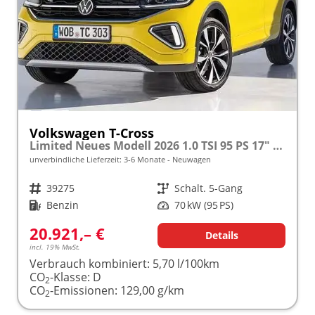
Volkswagen T-Cross
Limited Neues Modell 2026 1.0 TSI 95 PS 17" Kamera, Alu, Parksensoren vo/hi, LED-Scheinwerfer, Radio Composition 8", App-Connect, Klima, M-Lederlenkrad, Digitales Cockpit, Müdigkeitserkennung, Dachreling, Lane Assist, Armlehne vorn
unverbindliche Lieferzeit: 3-6 Monate
Neuwagen
Fahrzeugnr.
39275
Getriebe
Schalt. 5-Gang
Kraftstoff
Benzin
Leistung
70 kW (95 PS)
20.921,– €
Details
incl. 19% MwSt.
Verbrauch kombiniert:
5,70 l/100km
CO
-Klasse:
D
2
CO
-Emissionen:
129,00 g/km
2