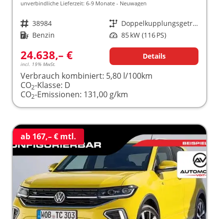
unverbindliche Lieferzeit: 6-9 Monate
Neuwagen
Fahrzeugnr.
38984
Getriebe
Doppelkupplungsgetriebe (DSG)
Kraftstoff
Benzin
Leistung
85 kW (116 PS)
24.638,– €
Details
incl. 19% MwSt.
Verbrauch kombiniert:
5,80 l/100km
CO
-Klasse:
D
2
CO
-Emissionen:
131,00 g/km
2
ab 167,– € mtl.