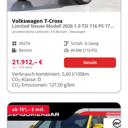
Volkswagen T-Cross
Limited Neues Modell 2026 1.0 TSI 116 PS 17" Kamera, Alu, Parksensoren vo/hi, LED-Scheinwerfer, Radio Composition 8", App-Connect, Klima, M-Lederlenkrad, Digitales Cockpit, Müdigkeitserkennung, Dachreling, Lane Assist, Armlehne vorn
unverbindliche Lieferzeit: 3-6 Monate
Neuwagen
Fahrzeugnr.
39276
Getriebe
Schalt. 6-Gang
Kraftstoff
Benzin
Leistung
85 kW (116 PS)
21.912,– €
Details
incl. 19% MwSt.
Verbrauch kombiniert:
5,60 l/100km
CO
-Klasse:
D
2
CO
-Emissionen:
127,00 g/km
2
ab 151,– € mtl.