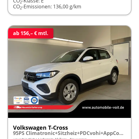
CO
-Klasse:
E
2
CO
-Emissionen:
136,00 g/km
2
ab 156,– € mtl.
Volkswagen T-Cross
95PS Climatronic+Sitzheiz+PDCvohi+AppConnect+Side+TravelAssist+ACC