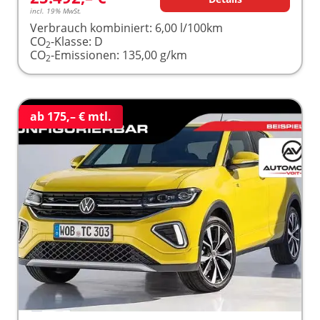
incl. 19% MwSt.
Verbrauch kombiniert:
6,00 l/100km
CO
-Klasse:
D
2
CO
-Emissionen:
135,00 g/km
2
ab 175,– € mtl.