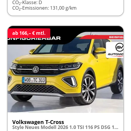
CO
-Klasse:
D
2
CO
-Emissionen:
131,00 g/km
2
ab 166,– € mtl.
Volkswagen T-Cross
Style Neues Modell 2026 1.0 TSI 116 PS DSG 17" Alu, MATRIX-LED-Scheinwerfer (IQ Light), Adaptiver Tempomat ACC, Parksensoren vo/hi, Radio "Ready2Discover", Wireless App-Connect, Klima, M-Lederlenkrad, Digitales Cockpit, Müdigkeitserkennung