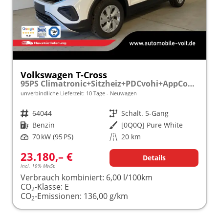
Volkswagen T-Cross
95PS Climatronic+Sitzheiz+PDCvohi+AppConnect+Side+TravelAssist+ACC
unverbindliche Lieferzeit:
10 Tage
Neuwagen
Fahrzeugnr.
64044
Getriebe
Schalt. 5-Gang
Kraftstoff
Benzin
Außenfarbe
[0Q0Q] Pure White
Leistung
70 kW (95 PS)
Kilometerstand
20 km
23.180,– €
Details
incl. 19% MwSt.
Verbrauch kombiniert:
6,00 l/100km
CO
-Klasse:
E
2
CO
-Emissionen:
136,00 g/km
2