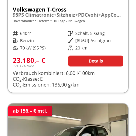
Volkswagen T-Cross
95PS Climatronic+Sitzheiz+PDCvohi+AppConnect+Side+TravelAssist+ACC
unverbindliche Lieferzeit:
10 Tage
Neuwagen
Fahrzeugnr.
64041
Getriebe
Schalt. 5-Gang
Kraftstoff
Benzin
Außenfarbe
[6U6U] Ascotgrau
Leistung
70 kW (95 PS)
Kilometerstand
20 km
23.180,– €
Details
incl. 19% MwSt.
Verbrauch kombiniert:
6,00 l/100km
CO
-Klasse:
E
2
CO
-Emissionen:
136,00 g/km
2
ab 156,– € mtl.