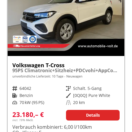
Volkswagen T-Cross
95PS Climatronic+Sitzheiz+PDCvohi+AppConnect+Side+TravelAssist+ACC
unverbindliche Lieferzeit:
10 Tage
Neuwagen
Fahrzeugnr.
64042
Getriebe
Schalt. 5-Gang
Kraftstoff
Benzin
Außenfarbe
[0Q0Q] Pure White
Leistung
70 kW (95 PS)
Kilometerstand
20 km
23.180,– €
Details
incl. 19% MwSt.
Verbrauch kombiniert:
6,00 l/100km