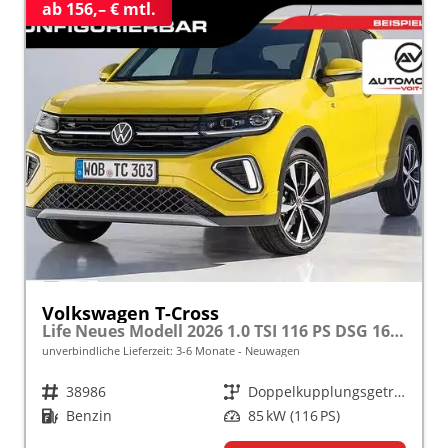
ab 156,– € mtl.
Volkswagen T-Cross
Life Neues Modell 2026 1.0 TSI 116 PS DSG 16" Alu, Parksensoren vo/hi, LED-Scheinwerfer, Radio Composition 8", App-Connect, Klima, M-Lederlenkrad, Digitales Cockpit, Müdigkeitserkennung, Dachreling, Lane Assist, Armlehne vorn
unverbindliche Lieferzeit: 3-6 Monate
Neuwagen
Fahrzeugnr.
38986
Getriebe
Doppelkupplungsgetriebe (DSG)
Kraftstoff
Benzin
Leistung
85 kW (116 PS)