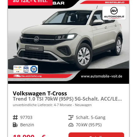
ab 128,– € mtl.
Volkswagen T-Cross
Trend 1.0 TSI 70kW (95PS) 5G-Schalt. ACC/LED/Bluetooth frei konfigurierbar!
unverbindliche Lieferzeit: 4-7 Monate
Neuwagen
Fahrzeugnr.
97703
Getriebe
Schalt. 5-Gang
Kraftstoff
Benzin
Leistung
70 kW (95 PS)
18.990,– €