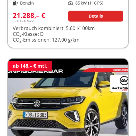
Kraftstoff
Benzin
Leistung
85 kW (116 PS)
21.288,– €
Details
incl. 19% MwSt.
Verbrauch kombiniert:
5,60 l/100km
CO
-Klasse:
D
2
CO
-Emissionen:
127,00 g/km
2
ab 148,– € mtl.