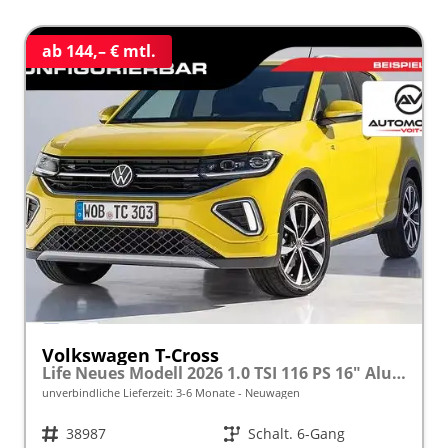
ab 144,– € mtl.
Volkswagen T-Cross
Life Neues Modell 2026 1.0 TSI 116 PS 16" Alu, Parksensoren vo/hi, LED-Scheinwerfer, Radio Composition 8", App-Connect, Klima, M-Lederlenkrad, Digitales Cockpit, Müdigkeitserkennung, Dachreling, Lane Assist, Armlehne vorn
unverbindliche Lieferzeit: 3-6 Monate
Neuwagen
Fahrzeugnr.
38987
Getriebe
Schalt. 6-Gang