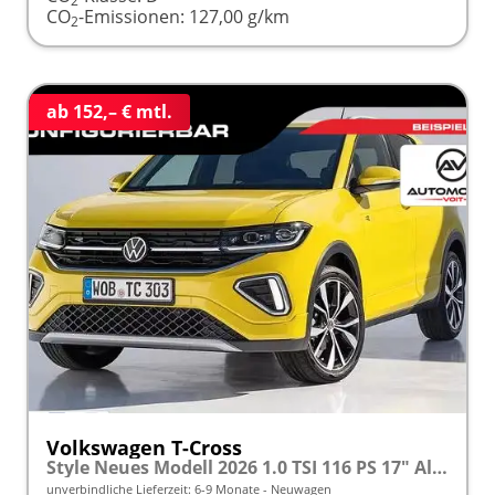
2
CO
-Emissionen:
127,00 g/km
2
ab 152,– € mtl.
Volkswagen T-Cross
Style Neues Modell 2026 1.0 TSI 116 PS 17" Alu, MATRIX-LED-Scheinwerfer (IQ Light), Adaptiver Tempomat ACC, Parksensoren vo/hi, Radio "Ready2Discover", Wireless App-Connect, Klima, M-Lederlenkrad, Digitales Cockpit, Müdigkeitserkennung
unverbindliche Lieferzeit: 6-9 Monate
Neuwagen