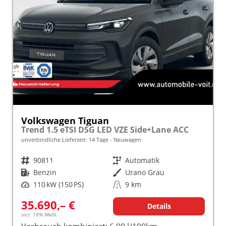
Volkswagen Tiguan
Trend 1.5 eTSI DSG LED VZE Side+Lane ACC
unverbindliche Lieferzeit:
14 Tage
Neuwagen
Fahrzeugnr.
90811
Getriebe
Automatik
Kraftstoff
Benzin
Außenfarbe
Urano Grau
Leistung
110 kW (150 PS)
Kilometerstand
9 km
35.690,– €
Details
incl. 19% MwSt.