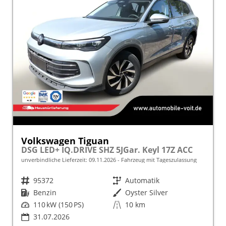
Volkswagen Tiguan
DSG LED+ IQ.DRIVE SHZ 5JGar. Keyl 17Z ACC
unverbindliche Lieferzeit:
09.11.2026
Fahrzeug mit Tageszulassung
Fahrzeugnr.
95372
Getriebe
Automatik
Kraftstoff
Benzin
Außenfarbe
Oyster Silver
Leistung
110 kW (150 PS)
Kilometerstand
10 km
31.07.2026