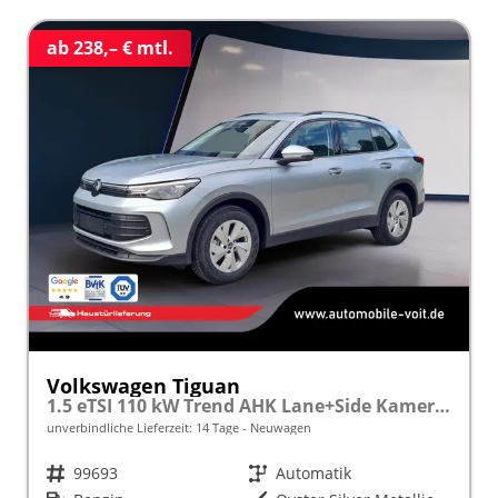
ab 238,– € mtl.
Volkswagen Tiguan
1.5 eTSI 110 kW Trend AHK Lane+Side Kamera VZE
unverbindliche Lieferzeit:
14 Tage
Neuwagen
Fahrzeugnr.
99693
Getriebe
Automatik