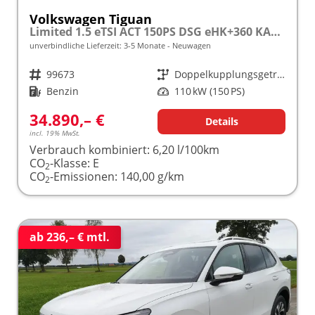
Volkswagen Tiguan
Limited 1.5 eTSI ACT 150PS DSG eHK+360 KAM+ACC+APP+LED PLUS+17" LM+KLIMA frei konfigurierbar!
unverbindliche Lieferzeit: 3-5 Monate
Neuwagen
Fahrzeugnr.
99673
Getriebe
Doppelkupplungsgetriebe (DSG)
Kraftstoff
Benzin
Leistung
110 kW (150 PS)
34.890,– €
Details
incl. 19% MwSt.
Verbrauch kombiniert:
6,20 l/100km
CO
-Klasse:
E
2
CO
-Emissionen:
140,00 g/km
2
ab 236,– € mtl.