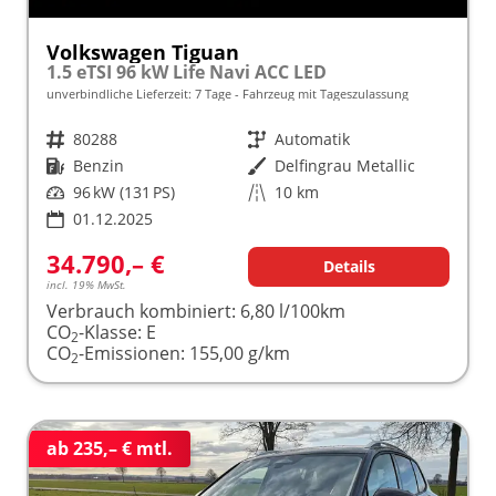
Volkswagen Tiguan
1.5 eTSI 96 kW Life Navi ACC LED
unverbindliche Lieferzeit:
7 Tage
Fahrzeug mit Tageszulassung
Fahrzeugnr.
80288
Getriebe
Automatik
Kraftstoff
Benzin
Außenfarbe
Delfingrau Metallic
Leistung
96 kW (131 PS)
Kilometerstand
10 km
01.12.2025
34.790,– €
Details
incl. 19% MwSt.
Verbrauch kombiniert:
6,80 l/100km
CO
-Klasse:
E
2
CO
-Emissionen:
155,00 g/km
2
ab 235,– € mtl.