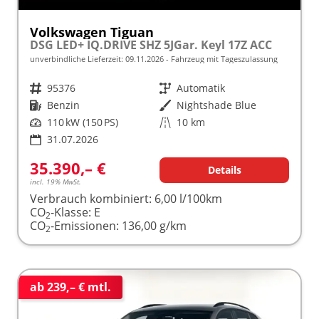
Volkswagen Tiguan
DSG LED+ IQ.DRIVE SHZ 5JGar. Keyl 17Z ACC
unverbindliche Lieferzeit:
09.11.2026
Fahrzeug mit Tageszulassung
Fahrzeugnr.
95376
Getriebe
Automatik
Kraftstoff
Benzin
Außenfarbe
Nightshade Blue
Leistung
110 kW (150 PS)
Kilometerstand
10 km
31.07.2026
35.390,– €
Details
incl. 19% MwSt.
Verbrauch kombiniert:
6,00 l/100km
CO
-Klasse:
E
2
CO
-Emissionen:
136,00 g/km
2
ab 239,– € mtl.