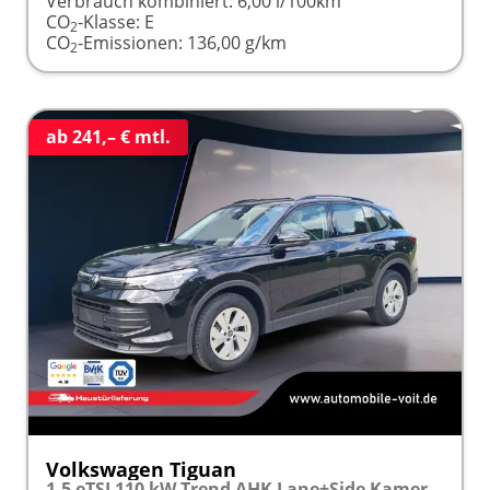
Verbrauch kombiniert:
6,00 l/100km
CO
-Klasse:
E
2
CO
-Emissionen:
136,00 g/km
2
ab 241,– € mtl.
Volkswagen Tiguan
1.5 eTSI 110 kW Trend AHK Lane+Side Kamera SHZ