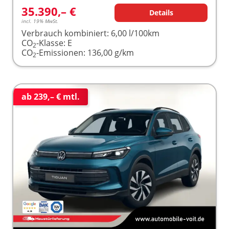
35.390,– €
Details
incl. 19% MwSt.
Verbrauch kombiniert:
6,00 l/100km
CO
-Klasse:
E
2
CO
-Emissionen:
136,00 g/km
2
ab 239,– € mtl.