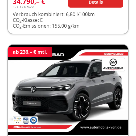
34.790,– €
Details
incl. 19% MwSt.
Verbrauch kombiniert:
6,80 l/100km
CO
-Klasse:
E
2
CO
-Emissionen:
155,00 g/km
2
ab 236,– € mtl.