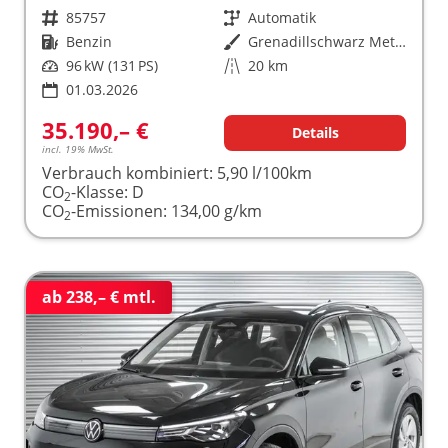
Fahrzeugnr.
85757
Getriebe
Automatik
Kraftstoff
Benzin
Außenfarbe
Grenadillschwarz Metallic (0E)
Leistung
96 kW (131 PS)
Kilometerstand
20 km
01.03.2026
35.190,– €
Details
incl. 19% MwSt.
Verbrauch kombiniert:
5,90 l/100km
CO
-Klasse:
D
2
CO
-Emissionen:
134,00 g/km
2
ab 238,– € mtl.