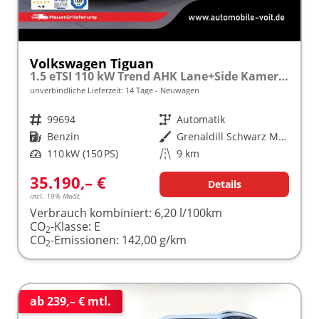
Volkswagen Tiguan
1.5 eTSI 110 kW Trend AHK Lane+Side Kamera VZE
unverbindliche Lieferzeit:
14 Tage
Neuwagen
Fahrzeugnr.
99694
Getriebe
Automatik
Kraftstoff
Benzin
Außenfarbe
Grenaldill Schwarz Metallic
Leistung
110 kW (150 PS)
Kilometerstand
9 km
35.190,– €
Details
incl. 19% MwSt.
Verbrauch kombiniert:
6,20 l/100km
CO
-Klasse:
E
2
CO
-Emissionen:
142,00 g/km
2
ab 239,– € mtl.