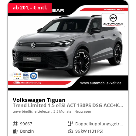
ab 201,– € mtl.
Volkswagen Tiguan
Trend Limited 1.5 eTSI ACT 130PS DSG ACC+KAMERA+APP+KLIMA+LED+17" LM frei konfigurierbar!
unverbindliche Lieferzeit: 3-5 Monate
Neuwagen
Fahrzeugnr.
99667
Getriebe
Doppelkupplungsgetriebe (DSG)
Kraftstoff
Benzin
Leistung
96 kW (131 PS)