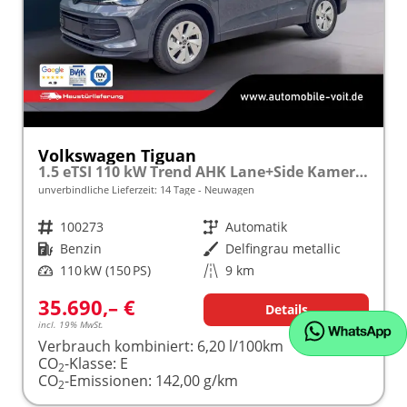
Volkswagen Tiguan
1.5 eTSI 110 kW Trend AHK Lane+Side Kamera SHZ
unverbindliche Lieferzeit:
14 Tage
Neuwagen
Fahrzeugnr.
100273
Getriebe
Automatik
Kraftstoff
Benzin
Außenfarbe
Delfingrau metallic
Leistung
110 kW (150 PS)
Kilometerstand
9 km
35.690,– €
Details
incl. 19% MwSt.
Verbrauch kombiniert:
6,20 l/100km
CO
-Klasse:
E
2
CO
-Emissionen:
142,00 g/km
2