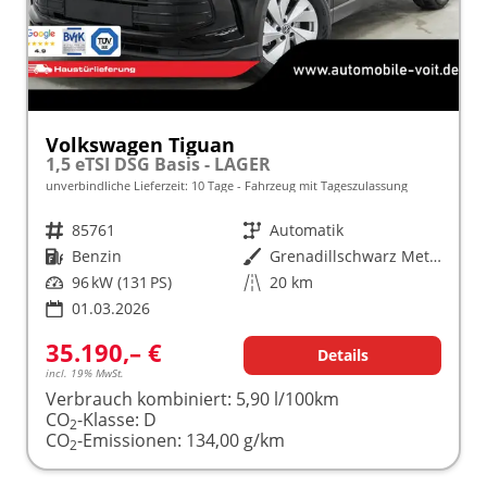
Volkswagen Tiguan
1,5 eTSI DSG Basis - LAGER
unverbindliche Lieferzeit:
10 Tage
Fahrzeug mit Tageszulassung
Fahrzeugnr.
85761
Getriebe
Automatik
Kraftstoff
Benzin
Außenfarbe
Grenadillschwarz Metallic (0E)
Leistung
96 kW (131 PS)
Kilometerstand
20 km
01.03.2026
35.190,– €
Details
incl. 19% MwSt.
Verbrauch kombiniert:
5,90 l/100km
CO
-Klasse:
D
2
CO
-Emissionen:
134,00 g/km
2