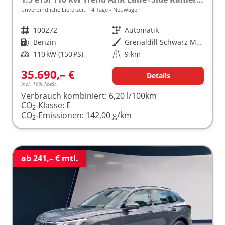
unverbindliche Lieferzeit:
14 Tage
Neuwagen
Fahrzeugnr.
100272
Getriebe
Automatik
Kraftstoff
Benzin
Außenfarbe
Grenaldill Schwarz Metallic
Leistung
110 kW (150 PS)
Kilometerstand
9 km
35.690,– €
Details
incl. 19% MwSt.
Verbrauch kombiniert:
6,20 l/100km
CO
-Klasse:
E
2
CO
-Emissionen:
142,00 g/km
2
ab 241,– € mtl.