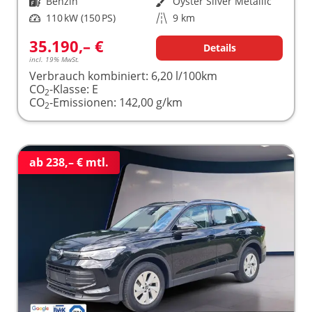
Kraftstoff
Benzin
Außenfarbe
Oyster Silver Metallic
Leistung
110 kW (150 PS)
Kilometerstand
9 km
35.190,– €
Details
incl. 19% MwSt.
Verbrauch kombiniert:
6,20 l/100km
CO
-Klasse:
E
2
CO
-Emissionen:
142,00 g/km
2
ab 238,– € mtl.