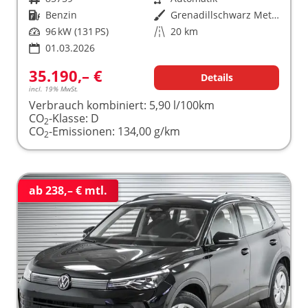
Kraftstoff
Benzin
Außenfarbe
Grenadillschwarz Metallic (0E)
Leistung
96 kW (131 PS)
Kilometerstand
20 km
01.03.2026
35.190,– €
Details
incl. 19% MwSt.
Verbrauch kombiniert:
5,90 l/100km
CO
-Klasse:
D
2
CO
-Emissionen:
134,00 g/km
2
ab 238,– € mtl.