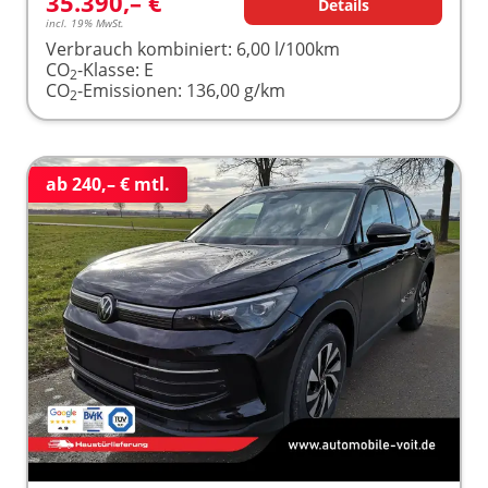
35.390,– €
Details
incl. 19% MwSt.
Verbrauch kombiniert:
6,00 l/100km
CO
-Klasse:
E
2
CO
-Emissionen:
136,00 g/km
2
ab 240,– € mtl.