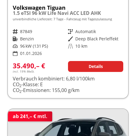
Volkswagen Tiguan
1.5 eTSI 96 kW Life Navi ACC LED AHK
unverbindliche Lieferzeit:
7 Tage
Fahrzeug mit Tageszulassung
Fahrzeugnr.
87849
Getriebe
Automatik
Kraftstoff
Benzin
Außenfarbe
Deep Black Perleffekt
Leistung
96 kW (131 PS)
Kilometerstand
10 km
01.01.2026
35.490,– €
Details
incl. 19% MwSt.
Verbrauch kombiniert:
6,80 l/100km
CO
-Klasse:
E
2
CO
-Emissionen:
155,00 g/km
2
ab 241,– € mtl.