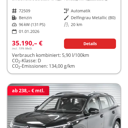
Fahrzeugnr.
72509
Getriebe
Automatik
Kraftstoff
Benzin
Außenfarbe
Delfingrau Metallic (B0)
Leistung
96 kW (131 PS)
Kilometerstand
20 km
01.01.2026
35.190,– €
Details
incl. 19% MwSt.
Verbrauch kombiniert:
5,90 l/100km
CO
-Klasse:
D
2
CO
-Emissionen:
134,00 g/km
2
ab 238,– € mtl.