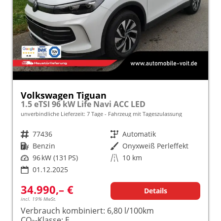
Volkswagen Tiguan
1.5 eTSI 96 kW Life Navi ACC LED
unverbindliche Lieferzeit:
7 Tage
Fahrzeug mit Tageszulassung
Fahrzeugnr.
77436
Getriebe
Automatik
Kraftstoff
Benzin
Außenfarbe
Onyxweiß Perleffekt
Leistung
96 kW (131 PS)
Kilometerstand
10 km
01.12.2025
34.990,– €
Details
incl. 19% MwSt.
Verbrauch kombiniert:
6,80 l/100km
CO
-Klasse:
E