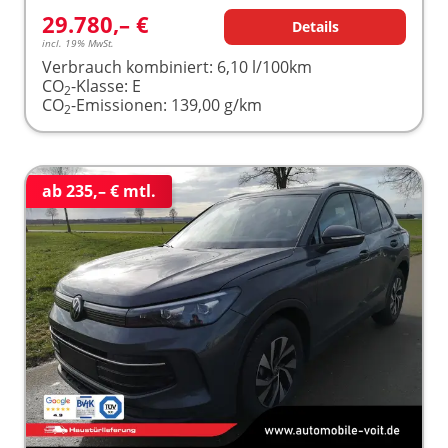
29.780,– €
Details
incl. 19% MwSt.
Verbrauch kombiniert:
6,10 l/100km
CO
-Klasse:
E
2
CO
-Emissionen:
139,00 g/km
2
ab 235,– € mtl.