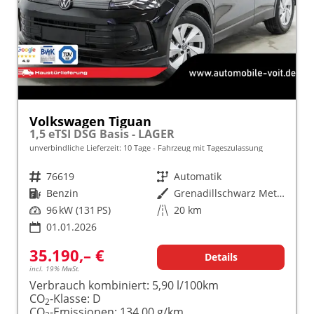
Volkswagen Tiguan
1,5 eTSI DSG Basis - LAGER
unverbindliche Lieferzeit:
10 Tage
Fahrzeug mit Tageszulassung
Fahrzeugnr.
76619
Getriebe
Automatik
Kraftstoff
Benzin
Außenfarbe
Grenadillschwarz Metallic (0E)
Leistung
96 kW (131 PS)
Kilometerstand
20 km
01.01.2026
35.190,– €
Details
incl. 19% MwSt.
Verbrauch kombiniert:
5,90 l/100km
CO
-Klasse:
D
2
CO
-Emissionen:
134,00 g/km