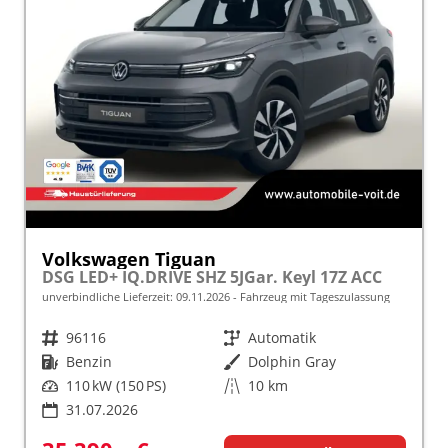
Volkswagen Tiguan
DSG LED+ IQ.DRIVE SHZ 5JGar. Keyl 17Z ACC
unverbindliche Lieferzeit:
09.11.2026
Fahrzeug mit Tageszulassung
Fahrzeugnr.
96116
Getriebe
Automatik
Kraftstoff
Benzin
Außenfarbe
Dolphin Gray
Leistung
110 kW (150 PS)
Kilometerstand
10 km
31.07.2026