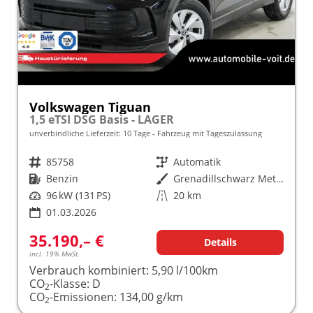
Volkswagen Tiguan
1,5 eTSI DSG Basis - LAGER
unverbindliche Lieferzeit:
10 Tage
Fahrzeug mit Tageszulassung
Fahrzeugnr.
85758
Getriebe
Automatik
Kraftstoff
Benzin
Außenfarbe
Grenadillschwarz Metallic (0E)
Leistung
96 kW (131 PS)
Kilometerstand
20 km
01.03.2026
35.190,– €
Details
incl. 19% MwSt.
Verbrauch kombiniert:
5,90 l/100km
CO
-Klasse:
D
2
CO
-Emissionen:
134,00 g/km
2