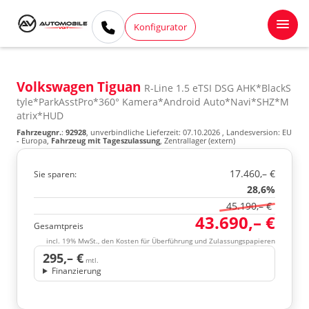
Konfigurator
Volkswagen Tiguan
R-Line 1.5 eTSI DSG AHK*BlackS
tyle*ParkAsstPro*360° Kamera*Android Auto*Navi*SHZ*M
atrix*HUD
Fahrzeugnr.
:
92928
, unverbindliche Lieferzeit:
07.10.2026
, Landesversion: EU
- Europa,
Fahrzeug mit Tageszulassung
, Zentrallager (extern)
17.460,– €
Sie sparen:
28,6%
45.190,– €
43.690,– €
Gesamtpreis
incl. 19% MwSt., den Kosten für Überführung und Zulassungspapieren
295,– €
mtl.
Finanzierung