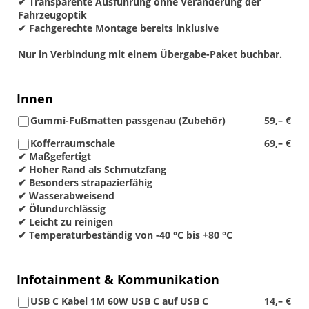
✔ Transparente Ausführung ohne Veränderung der
Fahrzeugoptik
✔ Fachgerechte Montage bereits inklusive
Nur in Verbindung mit einem Übergabe-Paket buchbar.
Innen
Gummi-Fußmatten passgenau (Zubehör)
59,– €
Kofferraumschale
69,– €
✔ Maßgefertigt
✔ Hoher Rand als Schmutzfang
✔ Besonders strapazierfähig
✔ Wasserabweisend
✔ Ölundurchlässig
✔ Leicht zu reinigen
✔ Temperaturbeständig von -40 °C bis +80 °C
Infotainment & Kommunikation
USB C Kabel 1M 60W USB C auf USB C
14,– €