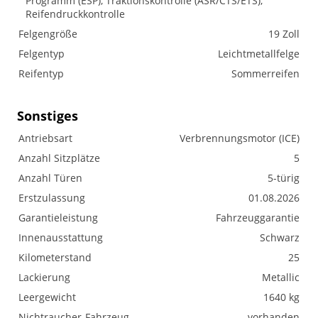
Programm (ESP), Traktionskontrolle (ASR/CTS/ETS),
Reifendruckkontrolle
Felgengröße
19 Zoll
Felgentyp
Leichtmetallfelge
Reifentyp
Sommerreifen
Sonstiges
Antriebsart
Verbrennungsmotor (ICE)
Anzahl Sitzplätze
5
Anzahl Türen
5-türig
Erstzulassung
01.08.2026
Garantieleistung
Fahrzeuggarantie
Innenausstattung
Schwarz
Kilometerstand
25
Lackierung
Metallic
Leergewicht
1640 kg
Nichtraucher-Fahrzeug
vorhanden