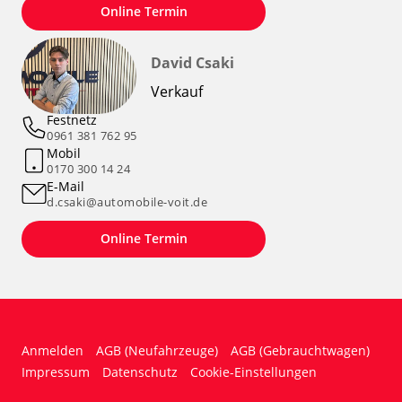
Online Termin
David Csaki
Verkauf
Festnetz
0961 381 762 95
Mobil
0170 300 14 24
E-Mail
d.csaki@automobile-voit.de
Online Termin
Anmelden
AGB (Neufahrzeuge)
AGB (Gebrauchtwagen)
Impressum
Datenschutz
Cookie-Einstellungen