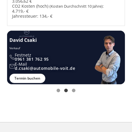
3.056,62 €
CO2 Kosten (hoch)
:
(Kosten Durchschnitt 10 Jahre)
4.719,- €
Jahressteuer:
134,- €
David Csaki
T
Verkauf
Ver
Festnetz
0961 381 762 95
E-Mail
d.csaki@automobile-voit.de
Termin buchen